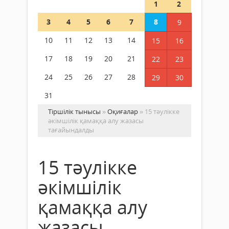
1
2
3
4
5
6
7
8
9
10
11
12
13
14
15
16
17
18
19
20
21
22
23
24
25
26
27
28
29
30
31
Тіршілік тынысы
»
Оқиғалар
» 15 тәулікке
әкімшілік қамаққа алу жазасы
тағайындалды
15 тәулікке
әкімшілік
қамаққа алу
жазасы