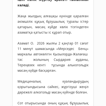
келеді.
Жаңа жылдың алғашқы күнінде қаралған
әкімшілік құқық бұзушылық туралы істер
қатарын, масаң күйде көлік тізгіндеген
азаматқа қатысты іс құрап отыр.
Азамат О. 2026 жылғы 2 қаңтар 01 сағат
11 минут шамасында «Мерседес Бенц»
маркалы автокөлігін Қызылорда-Жалағаш
тас жолының Сырдария ауданы,
Тереңөзек кенті тұсында алькогольдік
масаң күйде басқарған.
Медициналық куәландырудың
қорытындысына сәйкес, жүргізуші жеңіл
дәрежелі алкогольді масаң күйінде болған.
Сот отырысында оның құқық бұзушылық