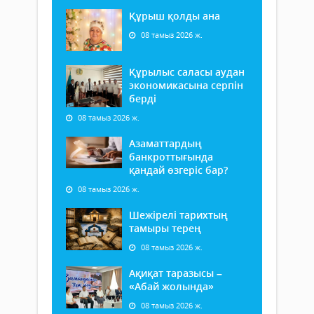
Құрыш қолды ана
08 тамыз 2026 ж.
Құрылыс саласы аудан
экономикасына серпін
берді
08 тамыз 2026 ж.
Азаматтардың
банкроттығында
қандай өзгеріс бар?
08 тамыз 2026 ж.
Шежірелі тарихтың
тамыры терең
08 тамыз 2026 ж.
Ақиқат таразысы –
«Абай жолында»
08 тамыз 2026 ж.