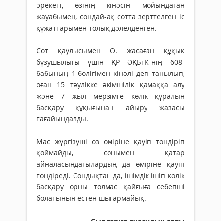
әрекеті, өзінің кінәсін мойындаған
жауабымен, сондай-ақ сотта зерттелген іс
құжаттарымен толық дәлелденген.
Сот қаулысымен О. жасаған құқық
бұзушылығы үшін ҚР ӘҚБтК-нің 608-
бабының 1-бөлігімен кінәлі деп танылып,
оған 15 тәулікке әкімшілік қамаққа алу
және 7 жыл мерзімге көлік құралын
басқару құқығынан айыру жазасы
тағайындалды.
Мас жүргізуші өз өміріне қауіп төндіріп
қоймайды, сонымен қатар
айналасындағылардың да өміріне қауіп
төндіреді. Сондықтан да, ішімдік ішіп көлік
басқару орны толмас қайғыға себепші
болатынын естен шығармайық.
Сырдария аудандық соты