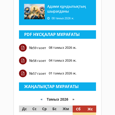
Адами құндылықтың
шырағданы
08 тамыз 2026 ж.
PDF НҰСҚАЛАР МҰРАҒАТЫ
08 тамыз 2026 ж.
№59 газет
04 тамыз 2026 ж.
№58 газет
01 тамыз 2026 ж.
№57 газет
ЖАҢАЛЫҚТАР МҰРАҒАТЫ
«
Тамыз 2026 »
Дс
Сс
Ср
Бс
Жм
Сб
Жс