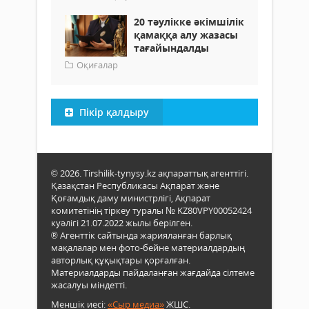
20 тәулікке әкімшілік
қамаққа алу жазасы
тағайындалды
Оқиғалар
Пікір қалдыру
© 2026. Tirshilik-tynysy.kz ақпараттық агенттігі.
Қазақстан Республикасы Ақпарат және
Қоғамдық даму министрлігі, Ақпарат
комитетінің тіркеу туралы № KZ80VPY00052424
куәлігі 21.07.2022 жылы берілген.
® Агенттік сайтында жарияланған барлық
мақалалар мен фото-бейне материалдардың
авторлық құқықтары қорғалған.
Материалдарды пайдаланған жағдайда сілтеме
жасалуы міндетті.
Меншік иесі:
«Сыр медиа»
ЖШС.