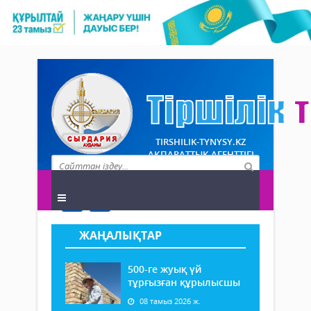
TIRSHILIK-TYNYSY.KZ
АҚПАРАТТЫҚ АГЕНТТІГІ
ЖАҢАЛЫҚТАР
500-ге жуық үй
тұрғызған құрылысшы
08 тамыз 2026 ж.