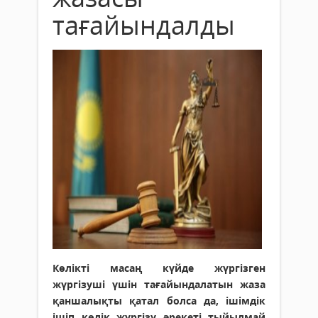
тағайындалды
Көлікті масаң күйде жүргізген
жүргізуші үшін тағайындалатын жаза
қаншалықты қатал болса да, ішімдік
ішіп көлік жүргізу әрекеті тыйылмай