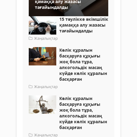
қамаққа алу жазасы
тағайындалды
15 тәулікке әкімшілік
қамаққа алу жазасы
тағайындалды
Жаңалықтар
Көлік құралын
басқаруға құқығы
жоқ бола тұра,
алкогольдік масаң
күйде көлік құралын
басқарған
Жаңалықтар
Көлік құралын
басқаруға құқығы
жоқ бола тұра,
алкогольдік масаң
күйде көлік құралын
басқарған
Жаңалықтар