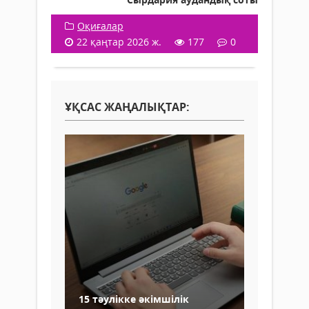
Оқиғалар
22 қаңтар 2026 ж.
177
0
ҰҚСАС ЖАҢАЛЫҚТАР:
15 тәулікке әкімшілік