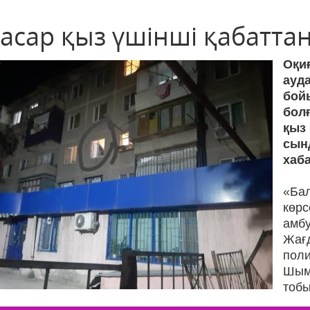
жасар қыз үшінші қабатта
Оқ
ауд
бой
бол
қыз
с
хаб
«Ба
көрс
амбу
Жағ
поли
Шым
тобы