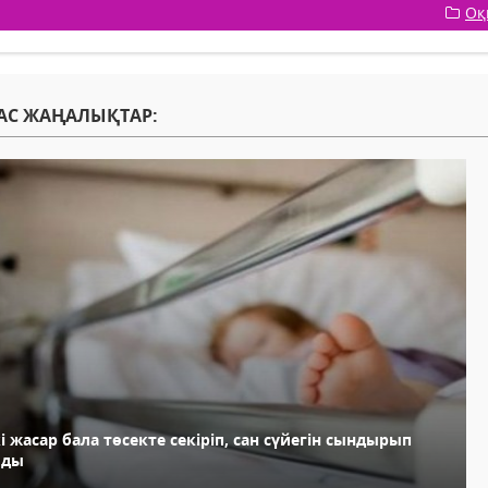
Оқ
АС ЖАҢАЛЫҚТАР:
і жасар бала төсекте секіріп, сан сүйегін сындырып
лды