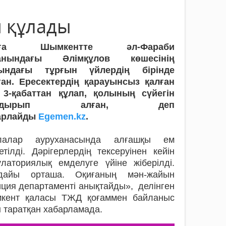
н құлады
иға Шымкентте әл-Фараби
анындағы Әлімқұлов көшесінің
ындағы тұрғын үйлердің бірінде
ған. Ересектердің қарауынсыз қалған
 3-қабаттан құлап, қолының сүйегін
ындырып алған, деп
арлайды
Egemen.kz
.
лалар ауруханасында алғашқы ем
етілді. Дәрігерлердің тексеруінен кейін
латориялық емделуге үйіне жіберілді.
дайы орташа. Оқиғаның мән-жайын
ция департаменті анықтайды», делінген
кент қаласы ТЖД қоғаммен байланыс
 таратқан хабарламада.