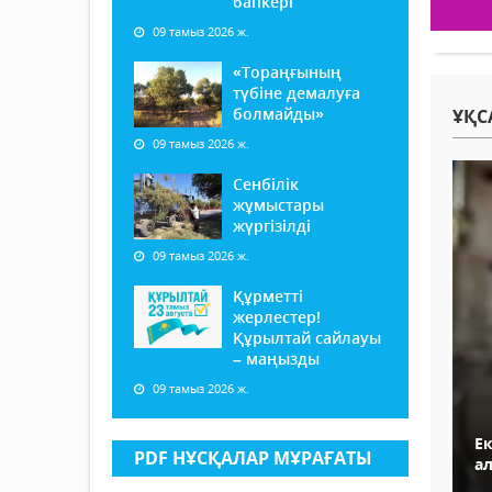
бапкері
09 тамыз 2026 ж.
«Тораңғының
түбіне демалуға
болмайды»
ҰҚС
09 тамыз 2026 ж.
Сенбілік
жұмыстары
жүргізілді
09 тамыз 2026 ж.
Құрметті
жерлестер!
Құрылтай сайлауы
– маңызды
09 тамыз 2026 ж.
Ек
PDF НҰСҚАЛАР МҰРАҒАТЫ
а