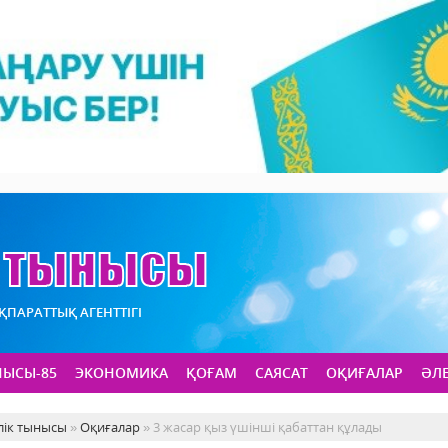
АҚПАРАТТЫҚ АГЕНТТІГІ
НЫСЫ-85
ЭКОНОМИКА
ҚОҒАМ
САЯСАТ
ОҚИҒАЛАР
ӘЛ
лік тынысы
»
Оқиғалар
» 3 жасар қыз үшінші қабаттан құлады