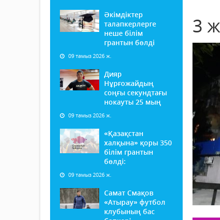
Әкімдіктер
3 
талапкерлерге
неше білім
грантын бөлді
09 тамыз 2026 ж.
Дияр
Нұрғожайдың
соңғы секундтағы
нокауты 25 мың
09 тамыз 2026 ж.
«Қазақстан
халқына» қоры 350
білім грантын
бөлді:
09 тамыз 2026 ж.
Самат Смақов
«Атырау» футбол
клубының бас