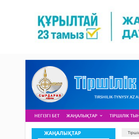
TIRSHILIK-TYNYSY.KZ 
НЕГІЗГІ БЕТ
ЖАҢАЛЫҚТАР
ТІРШІЛІК ТЫ
ЖАҢАЛЫҚТАР
Тірші