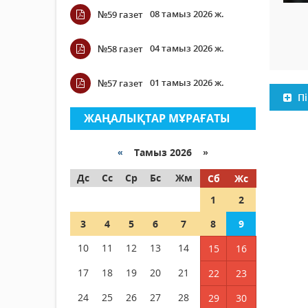
08 тамыз 2026 ж.
№59 газет
04 тамыз 2026 ж.
№58 газет
01 тамыз 2026 ж.
№57 газет
Пі
ЖАҢАЛЫҚТАР МҰРАҒАТЫ
«
Тамыз 2026 »
Дс
Сс
Ср
Бс
Жм
Сб
Жс
1
2
3
4
5
6
7
8
9
10
11
12
13
14
15
16
17
18
19
20
21
22
23
24
25
26
27
28
29
30