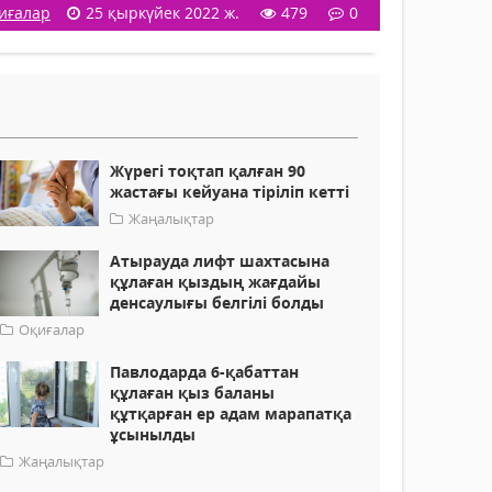
иғалар
25 қыркүйек 2022 ж.
479
0
Жүрегі тоқтап қалған 90
жастағы кейуана тіріліп кетті
Жаңалықтар
Атырауда лифт шахтасына
құлаған қыздың жағдайы
денсаулығы белгілі болды
Оқиғалар
Павлодарда 6-қабаттан
құлаған қыз баланы
құтқарған ер адам марапатқа
ұсынылды
Жаңалықтар