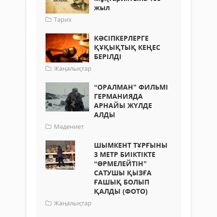
жыл
Тарих
КӘСІПКЕРЛЕРГЕ
ҚҰҚЫҚТЫҚ КЕҢЕС
БЕРІЛДІ
Жаңалықтар
“ОРАЛМАН” ФИЛЬМІ
ГЕРМАНИЯДА
АРНАЙЫ ЖҮЛДЕ
АЛДЫ
Мәдениет
ШЫМКЕНТ ТҰРҒЫНЫ
3 МЕТР БИІКТІКТЕ
“ӨРМЕЛЕЙТІН”
САТУШЫ ҚЫЗҒА
ҒАШЫҚ БОЛЫП
ҚАЛДЫ (ФОТО)
Жаңалықтар