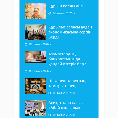
Құрыш қолды ана
08 тамыз 2026 ж.
Құрылыс саласы аудан
экономикасына серпін
берді
08 тамыз 2026 ж.
Азаматтардың
банкроттығында
қандай өзгеріс бар?
08 тамыз 2026 ж.
Шежірелі тарихтың
тамыры терең
08 тамыз 2026 ж.
Ақиқат таразысы –
«Абай жолында»
08 тамыз 2026 ж.