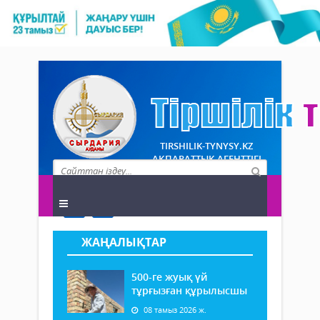
TIRSHILIK-TYNYSY.KZ
АҚПАРАТТЫҚ АГЕНТТІГІ
ЖАҢАЛЫҚТАР
500-ге жуық үй
тұрғызған құрылысшы
08 тамыз 2026 ж.