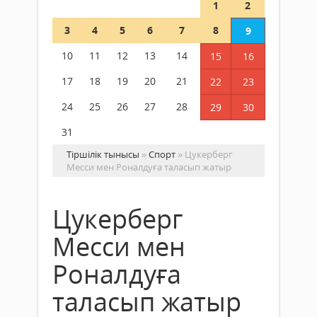
1
2
3
4
5
6
7
8
9
10
11
12
13
14
15
16
17
18
19
20
21
22
23
24
25
26
27
28
29
30
31
Тіршілік тынысы
»
Спорт
» Цукерберг
Месси мен Роналдуға таласып жатыр
Цукерберг
Месси мен
Роналдуға
таласып жатыр