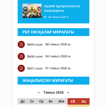
Адами құндылықтың
шырағданы
08 тамыз 2026 ж.
PDF НҰСҚАЛАР МҰРАҒАТЫ
08 тамыз 2026 ж.
№59 газет
04 тамыз 2026 ж.
№58 газет
01 тамыз 2026 ж.
№57 газет
ЖАҢАЛЫҚТАР МҰРАҒАТЫ
«
Тамыз 2026 »
Дс
Сс
Ср
Бс
Жм
Сб
Жс