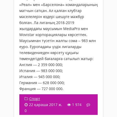
«Реал» мен «Барселона» командаларының
матчын сатқан. Ал қалған клубтар
мәселелерін өздері шешуге мәжбүр
болған. Ла лиганың 2018-2019
жылдардағы маусымын MediaPro мен
Movistar корпорациялары көрсетпек.
Маусымнан түсетін жалпы сома – 983 млн
еуро. Еуропадағы үздік лигаларды
телевидениеден көрсету құқығы
төмендегідей бағаларға сатылып жатыр:
Англия — 2 359 000 000;
Испания — 983 000 000;
Италия — 945 000 000;
Германия — 628 000 000;
Франция — 727 000 000.
Спорт
22 қараша 2017 ж.
1 974
0