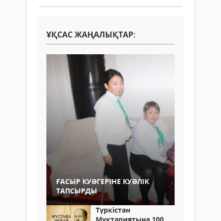
ҰҚСАС ЖАҢАЛЫҚТАР:
ҒАСЫР КУӘГЕРІНЕ КУӘЛІК
ТАПСЫРДЫ
Түркістан
Мұқтариятына 100