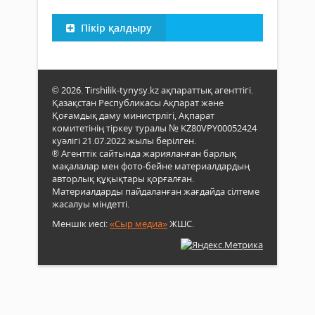
Пікір қалдыру
© 2026. Tirshilik-tynysy.kz ақпараттық агенттігі.
Қазақстан Республикасы Ақпарат және
Қоғамдық даму министрлігі, Ақпарат
комитетінің тіркеу туралы № KZ80VPY00052424
куәлігі 21.07.2022 жылы берілген.
® Агенттік сайтында жарияланған барлық
мақалалар мен фото-бейне материалдардың
авторлық құқықтары қорғалған.
Материалдарды пайдаланған жағдайда сілтеме
жасалуы міндетті.
Меншік иесі:
«Сыр медиа»
ЖШС.