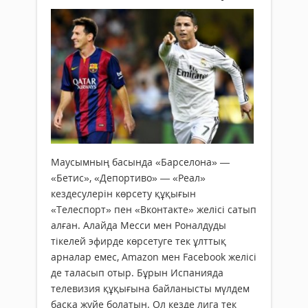
Маусымның басында «Барселона» —
«Бетис», «Депортиво» — «Реал»
кездесулерін көрсету құқығын
«Телеспорт» пен «Вконтакте» желісі сатып
алған. Алайда Месси мен Роналдуды
тікелей эфирде көрсетуге тек ұлттық
арналар емес, Amazon мен Facebook желісі
де таласып отыр. Бұрын Испанияда
телевизия құқығына байланысты мүлдем
басқа жүйе болатын. Ол кезде лига тек