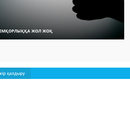
ЕМҚОРЛЫҚҚА ЖОЛ ЖОҚ
кір қалдыру