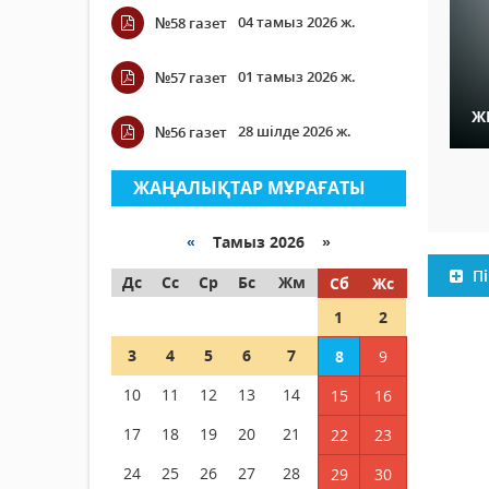
04 тамыз 2026 ж.
№58 газет
01 тамыз 2026 ж.
№57 газет
Ж
28 шілде 2026 ж.
№56 газет
ЖАҢАЛЫҚТАР МҰРАҒАТЫ
«
Тамыз 2026 »
Пі
Дс
Сс
Ср
Бс
Жм
Сб
Жс
1
2
3
4
5
6
7
8
9
10
11
12
13
14
15
16
17
18
19
20
21
22
23
24
25
26
27
28
29
30