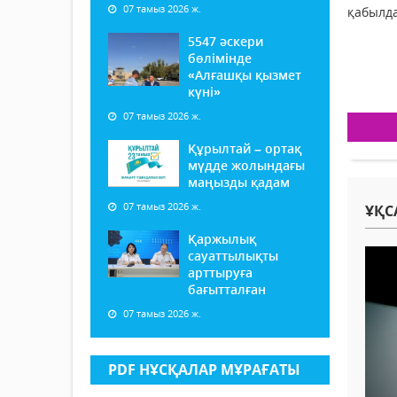
07 тамыз 2026 ж.
қабылд
5547 әскери
бөлімінде
«Алғашқы қызмет
күні»
07 тамыз 2026 ж.
Құрылтай – ортақ
мүдде жолындағы
маңызды қадам
07 тамыз 2026 ж.
ҰҚС
Қаржылық
сауаттылықты
арттыруға
бағытталған
07 тамыз 2026 ж.
PDF НҰСҚАЛАР МҰРАҒАТЫ