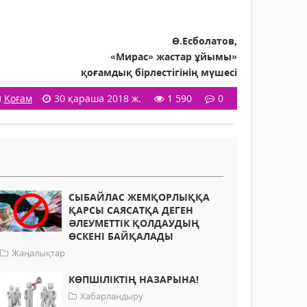
Ө.Есболатов,
«Мирас» жастар ұйымы»
қоғамдық бірлестігінің мүшесі
Қоғам
30 қараша 2018 ж.
1 590
0
СЫБАЙЛАС ЖЕМҚОРЛЫҚҚА
ҚАРСЫ САЯСАТҚА ДЕГЕН
ӘЛЕУМЕТТІК ҚОЛДАУДЫҢ
ӨСКЕНІ БАЙҚАЛАДЫ
Жаңалықтар
КӨПШІЛІКТІҢ НАЗАРЫНА!
Хабарландыру