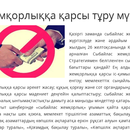
мқорлыққа қарсы тұру мү
Қазіргі заманда сыбайлас ж
жүргізілуде және әрдайым 
жылдың 26 желтоқсанында Қ
арналған Сыбайлас жемқо
Стратегиямен белгіленген с
бағыттары қандай? Ең алды
жемқорлыққа қарсы іс-қимыл
енгізу; мемлекеттік сыңай
ыққа қарсы әрекет жасау; құқық қорғау және сот органдарын
лыққа қарсы мәдениет деңгейін қалып­тастыру; сыбайлас ж
алық ынтымақтастықты дамыту аса маңызды міндеттер қатары
ғыт шеңберінде «сыбайлас жемқорлық» ұғымын қайта қар
 нақты шек қоюға, мемлекет тіршілігіне азаматтық бақылау 
ақ азаматтардың көпшілік ақпаратқа еркін рұқсат алуын қамт
ар туралы», «Қоғамдық бақылау туралы», «Көпшілік ақпара