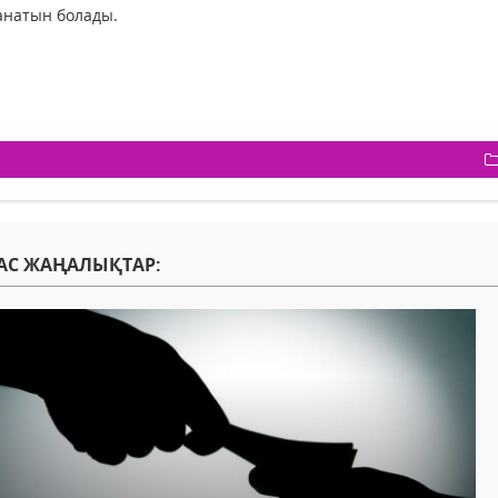
анатын болады.
АС ЖАҢАЛЫҚТАР: