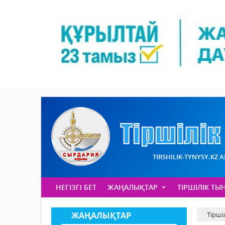
TIRSHILIK-TYNYSY.KZ 
НЕГІЗГІ БЕТ
ЖАҢАЛЫҚТАР
ТІРШІЛІК ТЫ
ЖАҢАЛЫҚТАР
Тірші