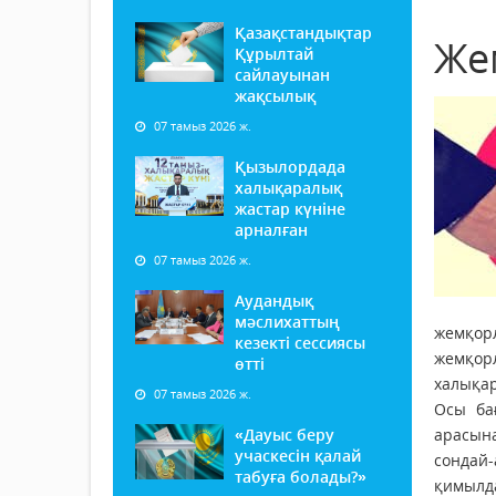
Қазақстандықтар
Же
Құрылтай
сайлауынан
жақсылық
07 тамыз 2026 ж.
Қызылордада
халықаралық
жастар күніне
арналған
07 тамыз 2026 ж.
Аудандық
мәслихаттың
жемқорл
кезекті сессиясы
жемқор
өтті
халықар
07 тамыз 2026 ж.
Осы ба
«Дауыс беру
арасына
учаскесін қалай
сондай-
табуға болады?»
қимылд