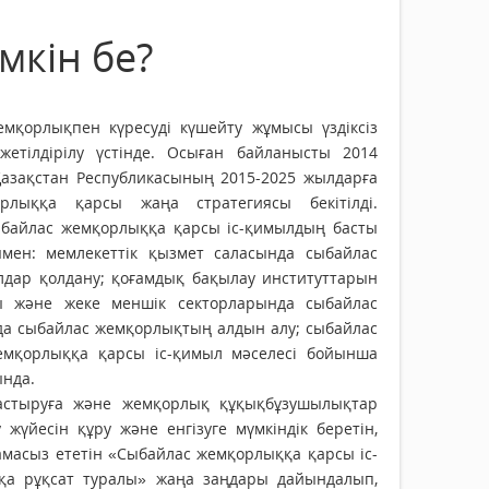
мкін бе?
емқорлықпен күресуді күшейту жұмысы үздіксіз
жетілдірілу үстінде. Осыған байланысты 2014
азақстан Республикасының 2015-2025 жылдарға
рлыққа қарсы жаңа стратегиясы бекітілді.
ыбайлас жемқорлыққа қарсы іс-қимылдың басты
мен: мемлекеттік қызмет саласында сыбайлас
дар қолдану; қоғамдық бақылау институттарын
лы және жеке меншік секторларында сыбайлас
да сыбайлас жемқорлықтың алдын алу; сыбайлас
емқорлыққа қарсы іс-қимыл мәселесі бойынша
нда.
астыруға және жемқорлық құқықбұзушылықтар
жүйесін құру және енгізуге мүмкіндік беретін,
амасыз ететін «Сыбайлас жемқорлыққа қарсы іс-
тқа рұқсат туралы» жаңа заңдары дайындалып,