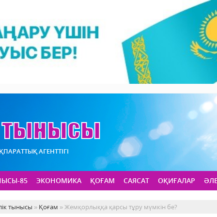
АҚПАРАТТЫҚ АГЕНТТІГІ
НЫСЫ-85
ЭКОНОМИКА
ҚОҒАМ
САЯСАТ
ОҚИҒАЛАР
ӘЛ
лік тынысы
»
Қоғам
» Жемқорлыққа қарсы тұру мүмкін бе?