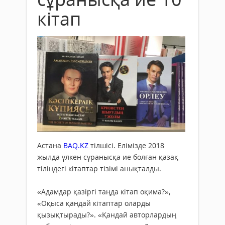
кітап
Астана
BAQ.KZ
тілшісі. Елімізде 2018
жылда үлкен сұранысқа ие болған қазақ
тіліндегі кітаптар тізімі анықталды.
«Адамдар қазіргі таңда кітап оқима?»,
«Оқыса қандай кітаптар оларды
қызықтырады?». «Қандай авторлардың