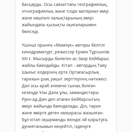
басқарды. Осы саяхаттағы географиялық,
этнографиялық және тілдік материал өмір
және көшпелі халықтарының өмірі
жайындағы қызықты оқиғаларымен
бөліседі.
Үшінші орынға «Мәмлүк» авторы белгілі
кинодраматург, режиссер Ермек Тұрсынов.
XIII ғ. Мысырды билеген ас-Захр Бейбарыс
жайлы баяндайды. Кітап - автордың Таяу
Шығыс елдерінің ерте Ортағасырлық
тарихын ұзақ уақыт зерттеуінің нәтижесі.
Дәл осы араб әлеміне сынақ болған
кезеңде Ұлы Дала ұлы, замандастары
Рукн-ад-Дин деп атаған Бейбарсытың
өмірі жайында баяндалады. Дін, тарих
және өмірге деген көзқкрасы жазылған.
Бұл кітап оқырманды өзіндік ой қорытуға,
дүниетанымын кеңейтіп, ізденуге