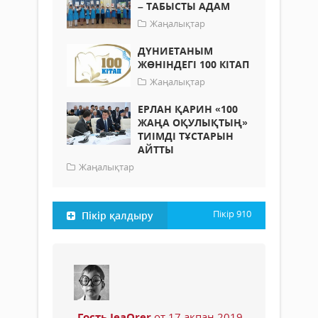
– ТАБЫСТЫ АДАМ
Жаңалықтар
ДҮНИЕТАНЫМ
ЖӨНІНДЕГІ 100 КІТАП
Жаңалықтар
ЕРЛАН ҚАРИН «100
ЖАҢА ОҚУЛЫҚТЫҢ»
ТИІМДІ ТҰСТАРЫН
АЙТТЫ
Жаңалықтар
Пікір
910
Пікір қалдыру
Гость JeaOrer
от 17 ақпан 2019