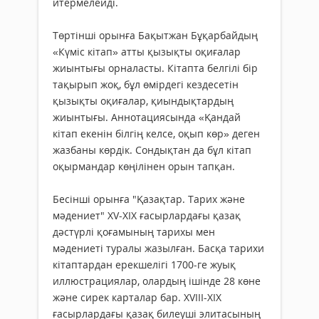
итермелейді.
Төртінші орынға Бақытжан Бұқарбайдың
«Күміс кітап» атты қызықты оқиғалар
жиынтығы орналасты. Кітапта белгілі бір
тақырып жоқ, бұл өмірдегі кездесетін
қызықты оқиғалар, қиындықтардың
жиынтығы. Аннотациясында «Қандай
кітап екенін білгің келсе, оқып көр» деген
жазбаны көрдік. Сондықтан да бұл кітап
оқырмандар көңілінен орын тапқан.
Бесінші орынға "Қазақтар. Тарих және
мәдениет" XV-XIX ғасырлардағы қазақ
дәстүрлі қоғамының тарихы мен
мәдениеті туралы жазылған. Басқа тарихи
кітаптардан ерекшелігі 1700-ге жуық
иллюстрациялар, олардың ішінде 28 көне
және сирек карталар бар. XVIII-XIX
ғасырлардағы қазақ билеуші элитасының