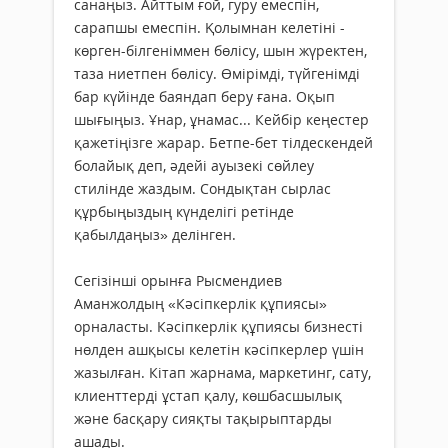
санаңыз. Айттым ғой, гуру емеспін,
сарапшы емеспін. Қолымнан келетіні -
көрген-білгеніммен бөлісу, шын жүректен,
таза ниетпен бөлісу. Өмірімді, түйгенімді
бар күйінде баяндап беру ғана. Оқып
шығыңыз. Ұнар, ұнамас... Кейбір кеңестер
қажетіңізге жарар. Бетпе-бет тілдескендей
болайық деп, әдейі ауызекі сөйлеу
стилінде жаздым. Сондықтан сырлас
құрбыңыздың күнделігі ретінде
қабылдаңыз» делінген.
Сегізінші орынға Рысмендиев
Аманжолдың «Кәсіпкерлік құпиясы»
орналасты. Кәсіпкерлік құпиясы бизнесті
нөлден ашқысы келетін кәсіпкерлер үшін
жазылған. Кітап жарнама, маркетинг, сату,
клиенттерді ұстап қалу, көшбасшылық
және басқару сияқты тақырыптарды
ашады.