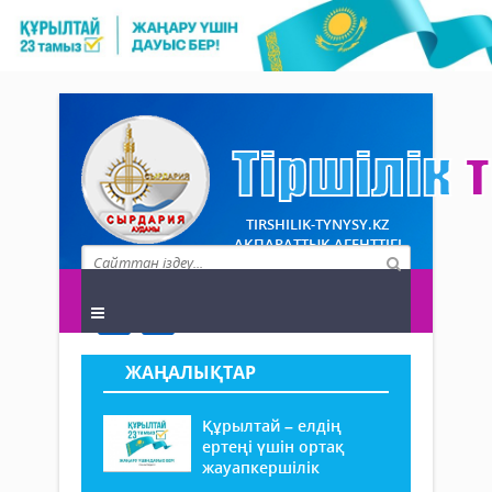
TIRSHILIK-TYNYSY.KZ
АҚПАРАТТЫҚ АГЕНТТІГІ
ЖАҢАЛЫҚТАР
Құрылтай – елдің
ертеңі үшін ортақ
жауапкершілік