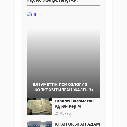
ҰҚСАС ЖАҢАЛЫҚТАР:
ӘЛЕУМЕТТІК ПСИХОЛОГИЯ:
«КӨПКЕ ҰМТЫЛҒАН ЖАЛҒЫЗ»
Шөппен жазылған
Құран Кәрім
Қоғам
КІТАП ОҚЫҒАН АДАМ