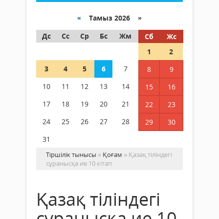
«
Тамыз 2026 »
Дс
Сс
Ср
Бс
Жм
Сб
Жс
1
2
3
4
5
6
7
8
9
10
11
12
13
14
15
16
17
18
19
20
21
22
23
24
25
26
27
28
29
30
31
Тіршілік тынысы
»
Қоғам
» Қазақ тіліндегі
сұранысқа ие 10 кітап
Қазақ тіліндегі
сұранысқа ие 10