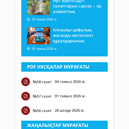
Өрт қауіпсіздігі
талаптарын сақтау – әр
азаматтың
05 тамыз 2026 ж.
Алғашқы цифрлық
жасанды интеллект
құралдарының
05 тамыз 2026 ж.
PDF НҰСҚАЛАР МҰРАҒАТЫ
04 тамыз 2026 ж.
№58 газет
01 тамыз 2026 ж.
№57 газет
28 шілде 2026 ж.
№56 газет
ЖАҢАЛЫҚТАР МҰРАҒАТЫ