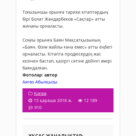
Тоғызыншы орынға тарихи кітаптардың
бірі Болат Жандарбеков «Сақтар» атты
жинағы орналасты.
Соңғы орынға Баян Мақсатқызының
«Баян. Өзім жайлы ғана емес» атты еңбегі
орналасты. Кітапта продюсердің жас
кезінен бастап, қазіргі сәтіне дейінгі өмірі
баяндалған.
Фотолар: автор
Аягөз Абылқызы
Қоғам
15 қараша 2018 ж.
12 189
910