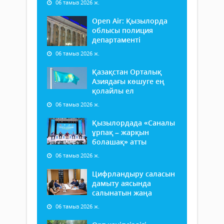
06 тамыз 2026 ж.
Open Air: Қызылорда
облысы полиция
департаменті
06 тамыз 2026 ж.
Қазақстан Орталық
Азиядағы көшуге ең
қолайлы ел
06 тамыз 2026 ж.
Қызылордада «Саналы
ұрпақ – жарқын
болашақ» атты
06 тамыз 2026 ж.
Цифрландыру саласын
дамыту аясында
салынатын жаңа
06 тамыз 2026 ж.