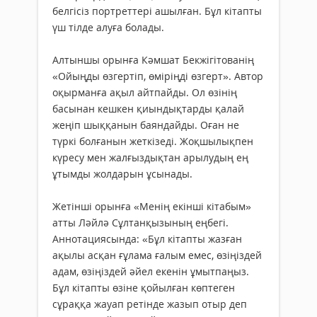
белгісіз портреттері ашылған. Бұл кітапты
үш тілде алуға болады.
Алтыншы орынға Кәмшат Бекжігітованің
«Ойыңды өзгертіп, өміріңді өзгерт». Автор
оқырманға ақыл айтпайды. Ол өзінің
басынан кешкен қиындықтарды қалай
жеңіп шыққанын баяндайды. Оған не
түркі болғанын жеткізеді. Жоқшылықпен
күресу мен жалғыздықтан арылудың ең
ұтымды жолдарын ұсынады.
Жетінші орынға «Менің екінші кітабым»
атты Ләйлә Сұлтанқызының еңбегі.
Аннотациясында: «Бұл кітапты жазған
ақылы асқан ғұлама ғалым емес, өзіңіздей
адам, өзіңіздей әйел екенін ұмытпаңыз.
Бұл кітапты өзіне қойылған көптеген
сұраққа жауап ретінде жазып отыр деп