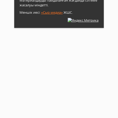
Материалдарды пайдаланған жағдайда сілтеме
жасалуы міндетті.
Меншік иесі:
«Сыр медиа»
ЖШС.