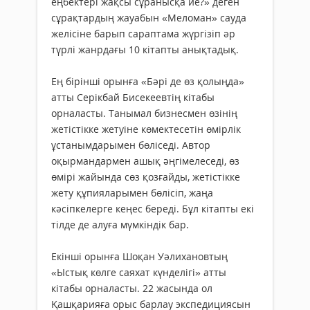
еңбектері жақсы сұранысқа ие?» деген
сұрақтардың жауабын «Меломан» сауда
желісіне барып сараптама жүргізіп әр
түрлі жанрдағы 10 кітапты анықтадық.
Ең бірінші орынға «Бәрі де өз қолыңда»
атты Серікбай Бисекеевтің кітабы
орналасты. Танымал бизнесмен өзінің
жетістікке жетуіне көмектесетін өмірлік
ұстанымдарымен бөліседі. Автор
оқырмандармен ашық әңгімелеседі, өз
өмірі жайында сөз қозғайды, жетістікке
жету құпияларымен бөлісіп, жаңа
кәсіпкелерге кеңес береді. Бұл кітапты екі
тілде де алуға мүмкіндік бар.
Екінші орынға Шоқан Уәлихановтың
«Ыстық көлге саяхат күнделігі» атты
кітабы орналасты. 22 жасында ол
Қашқарияға орыс барлау экспедициясын