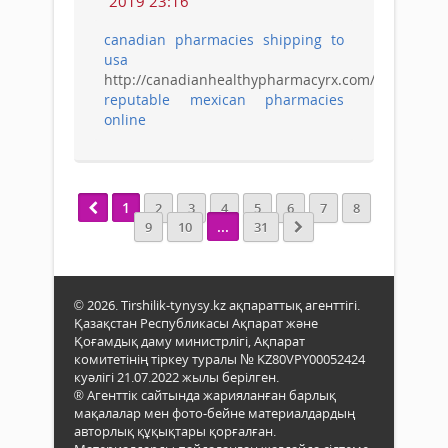
2019 23:16
canadian pharmacies shipping to
usa
http://canadianhealthypharmacyrx.com/
reputable mexican pharmacies
online
1
2
3
4
5
6
7
8
...
9
10
31
© 2026. Tirshilik-tynysy.kz ақпараттық агенттігі.
Қазақстан Республикасы Ақпарат және
Қоғамдық даму министрлігі, Ақпарат
комитетінің тіркеу туралы № KZ80VPY00052424
куәлігі 21.07.2022 жылы берілген.
® Агенттік сайтында жарияланған барлық
мақалалар мен фото-бейне материалдардың
авторлық құқықтары қорғалған.