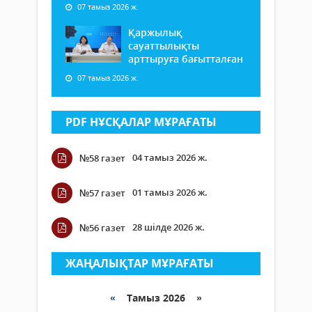
07 тамыз 2026 ж.
Қаржылық
сауаттылықты
арттыруға бағытталған
07 тамыз 2026 ж.
PDF НҰСҚАЛАР МҰРАҒАТЫ
04 тамыз 2026 ж.
№58 газет
01 тамыз 2026 ж.
№57 газет
28 шілде 2026 ж.
№56 газет
ЖАҢАЛЫҚТАР МҰРАҒАТЫ
«
Тамыз 2026 »