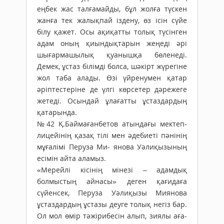
еңбек жас талғамайды, бұл жолға түскен
жанға тек жалықпай іздену, өз ісін сүйе
білу қажет. Осы ақиқатты толық түсінген
адам оның қиындықтарын жеңеді әрі
шығармашылық қуанышқа бөленеді.
Демек, ұстаз білімді болса, шәкірт жүрегіне
жол таба алады. Өзі үйренумен қатар
әріптестеріне де үлгі көрсетер дәрежеге
жетеді. Осындай ұлағатты ұстаздардың
қатарында.
№42 Қ.Баймағанбетов атындағы мектеп-
лицейінің қазақ тілі мен әдебиеті пәнінің
мұғалімі Перуза Ми- янова Уәлиқызының
есімін айта аламыз.
«Мерейлі кісінің мінезі – адамдық
болмыстың айнасы» деген қағидаға
сүйенсек, Перуза Уәлиқызы Миянова
ұстаздардың ұстазы деуге толық негіз бар.
Ол мол өмір тәжірибесін алып, зиялы аға-