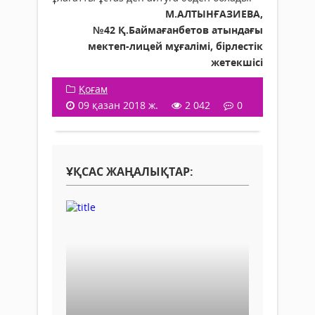
М.АЛТЫНҒАЗИЕВА,
№42 Қ.Баймағанбетов атындағы
мектеп-лицей мұғалімі, бірлестік
жетекшісі
Қоғам
09 қазан 2018 ж.
2 042
0
ҰҚСАС ЖАҢАЛЫҚТАР: