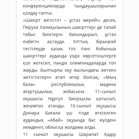
конференцияларда тыңдаушыларынан
қолдау тапты.
«Шәкірт жетістігі – ұстаз мерейі» десек,
Перуза Уәлиқызының шәкірттері де талай
табыс биіктерін бағындырып, ұстаз
еңбегін ақтауда. Ұлттық бірыңғай
тестілеуде қазақ тілі пәні бойынша
шәкірттері ауданда үздік көрсеткіштерге
қол жеткізіп, пәндік олимпиадаларда топ
жарды. Былтырғы оқу жылындағы жеткен
жетістіктерін атап өтер болсақ; «Мың
бала» республикалық мәдени
ағартушылық жобасына 11-сынып
оқушысы Нұргүл Зәкірқызы қатысып,
жеңімпаз атанды. 10-сынып оқушысы
Динара Биғали үш тілде өткізілген
аудандық «Абай» оқуында бас жүлдені
иемденіп, облысқа жолдама алды.
11 сынып оқушысы Шарапат Қадір