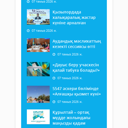
07 тамыз 2026 ж.
Қызылордада
халықаралық жастар
күніне арналған
07 тамыз 2026 ж.
Аудандық мәслихаттың
кезекті сессиясы өтті
07 тамыз 2026 ж.
«Дауыс беру учаскесін
қалай табуға болады?»
07 тамыз 2026 ж.
5547 әскери бөлімінде
«Алғашқы қызмет күні»
07 тамыз 2026 ж.
Құрылтай – ортақ
мүдде жолындағы
маңызды қадам