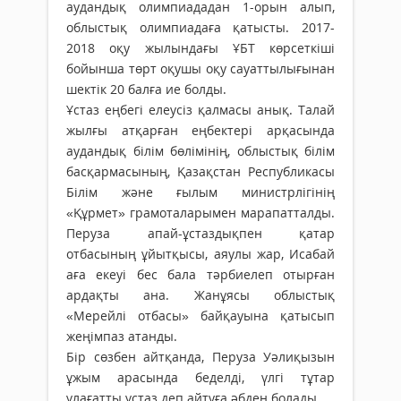
аудандық олимпиададан 1-орын алып,
облыстық олимпиадаға қатысты. 2017-
2018 оқу жылындағы ҰБТ көрсеткіші
бойынша төрт оқушы оқу сауаттылығынан
шектік 20 балға ие болды.
Ұстаз еңбегі елеусіз қалмасы анық. Талай
жылғы атқарған еңбектері арқасында
аудандық білім бөлімінің, облыстық білім
басқармасының, Қазақстан Республикасы
Білім және ғылым министрлігінің
«Құрмет» грамоталарымен марапатталды.
Перуза апай-ұстаздықпен қатар
отбасының ұйытқысы, аяулы жар, Исабай
аға екеуі бес бала тәрбиелеп отырған
ардақты ана. Жанұясы облыстық
«Мерейлі отбасы» байқауына қатысып
жеңімпаз атанды.
Бір сөзбен айтқанда, Перуза Уәлиқызын
ұжым арасында беделді, үлгі тұтар
ұлағатты ұстаз деп айтуға әбден болады.