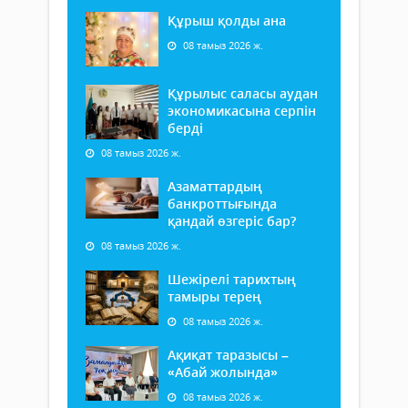
Құрыш қолды ана
08 тамыз 2026 ж.
Құрылыс саласы аудан
экономикасына серпін
берді
08 тамыз 2026 ж.
Азаматтардың
банкроттығында
қандай өзгеріс бар?
08 тамыз 2026 ж.
Шежірелі тарихтың
тамыры терең
08 тамыз 2026 ж.
Ақиқат таразысы –
«Абай жолында»
08 тамыз 2026 ж.