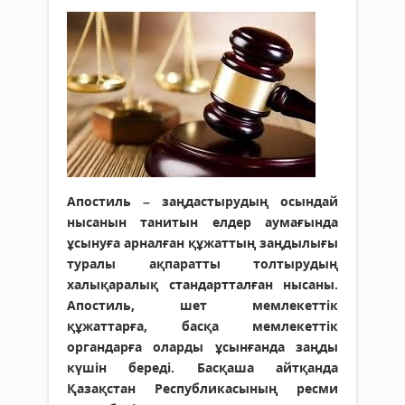
Апостиль – заңдастырудың осын­дай
нысанын танитын елдер аумағында
ұсынуға арналған құжаттың заңдылығы
туралы ақпа­ратты толтырудың
халықаралық стан­дартталған нысаны.
Апостиль, шет мемлекеттік
құжаттарға, басқа мем­лекеттік
органдарға оларды ұсынғанда заңды
күшін береді. Басқаша айтқанда
Қазақстан Республикасының ресми