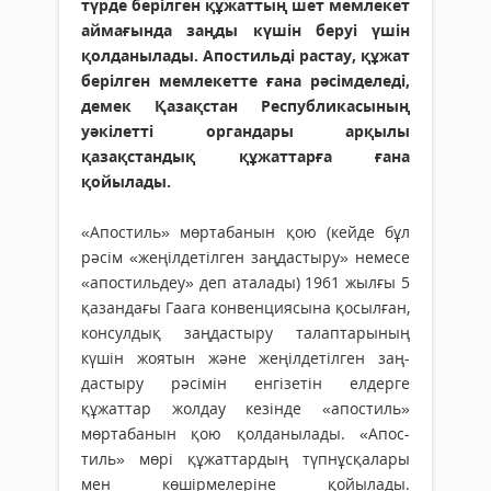
түрде берілген құжаттың шет мемлекет
аймағында заңды күшін беруі үшін
қолданылады. Апостильді растау, құжат
берілген мемлекетте ғана рәсімделеді,
демек Қазақстан Республикасының
уәкілетті органдары арқылы
қазақстандық құжаттарға ғана
қойылады.
«Апостиль» мөртабанын қою (кейде бұл
рәсім «жеңілдетілген заңдастыру» немесе
«апостильдеу» деп аталады) 1961 жылғы 5
қазандағы Гаага конвенциясына қосылған,
кон­сулдық заңдастыру талаптарының
күшін жоятын және жеңілдетілген заң­
дастыру рәсімін енгізетін елдерге
құжаттар жолдау кезінде «апостиль»
мөртабанын қою қолданылады. «Апос­
тиль» мөрі құжаттардың түп­нұс­қалары
мен көшірмелеріне қойы­­лады.