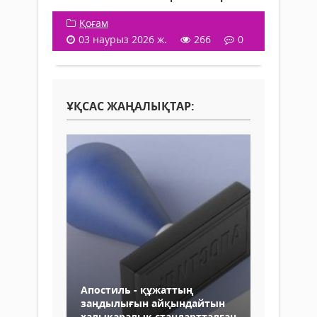
Қоғам
03 наурыз 2026 ж.
266
0
ҰҚСАС ЖАҢАЛЫҚТАР:
Апостиль - құжаттың
заңдылығын айқындайтын
халықаралық стандартталған