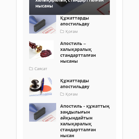
нысаны
Құжаттарды
апостильдеу
Қоғам
Апостиль –
халықаралық
стандартталған
нысаны
Саясат
Құжаттарды
апостильдеу
Қоғам
Апостиль - құжаттың
заңдылығын
айқындайтын
халықаралық
стандартталған
нысан