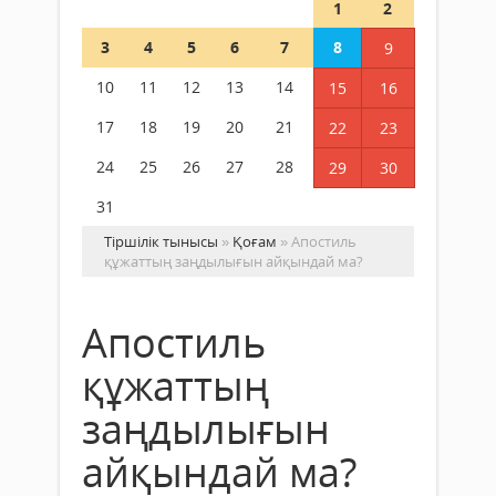
1
2
3
4
5
6
7
8
9
10
11
12
13
14
15
16
17
18
19
20
21
22
23
24
25
26
27
28
29
30
31
Тіршілік тынысы
»
Қоғам
» Апостиль
құжаттың заңдылығын айқындай ма?
Апостиль
құжаттың
заңдылығын
айқындай ма?