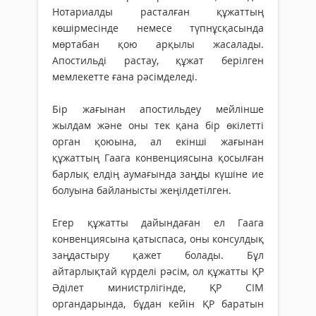
Нотариалды расталған құжаттың
көшірмесінде немесе түпнұсқасында
мөртабан қою арқылы жасалады.
Апостильді растау, құжат берілген
мемлекетте ғана рәсімделеді.
Бір жағынан апостильдеу мейлінше
жылдам және оны тек қана бір өкілетті
орган қоюына, ал екінші жағынан
құжаттың Гаага конвенциясына қо­сыл­­ған
барлық елдің аумағында заң­ды күшіне ие
болуына байланысты жеңілдетілген.
Егер құжатты дайындаған ел Гаага
конвенциясына қатыспаса, оны кон­­сулдық
заңдастыру қажет болады. Бұл
айтарлықтай күрделі рәсім, ол құжатты ҚР
Әділет министрлігінде, ҚР СІМ
органдарында, бұдан кейін ҚР баратын