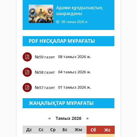
Адами құндылықтың
шырағданы
08 тамыз 2026 ж.
PDF НҰСҚАЛАР МҰРАҒАТЫ
08 тамыз 2026 ж.
№59 газет
04 тамыз 2026 ж.
№58 газет
01 тамыз 2026 ж.
№57 газет
ЖАҢАЛЫҚТАР МҰРАҒАТЫ
«
Тамыз 2026 »
Дс
Сс
Ср
Бс
Жм
Сб
Жс