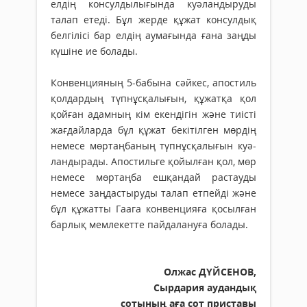
елдің консулдылығында куәландыруды
талап етеді. Бұл жерде құжат консулдық
белгілісі бар елдің аумағында ғана заңды
күшіне ие болады.
Конвенцияның 5-бабына сәйкес, апостиль
қолдардың түпнұсқалығын, құжатқа қол
қойған адамның кім екендігін және тиісті
жағдайларда бұл құжат бекітілген мөрдің
немесе мөртаңбаның түпнұсқалығын куә­
ландырады. Апостильге қойылған қол, мөр
немесе мөртаңба ешқандай рас­тауды
немесе заңдастыруды талап етпейді және
бұл құжатты Гаага кон­венцияға қосылған
барлық мемлекетте пайдалануға болады.
Олжас ДҮЙСЕНОВ,
Сырдария аудандық
сотының
аға сот приставы