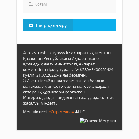
Қоғам
Пікір қалдыру
© 2026. Tirshilik-tynysy.kz ақпараттық агенттігі.
Қазақстан Республикасы Ақпарат және
Қоғамдық даму министрлігі, Ақпарат
комитетінің тіркеу туралы № KZ80VPY00052424
куәлігі 21.07.2022 жылы берілген.
® Агенттік сайтында жарияланған барлық
мақалалар мен фото-бейне материалдардың
авторлық құқықтары қорғалған.
Материалдарды пайдаланған жағдайда сілтеме
жасалуы міндетті.
Меншік иесі:
«Сыр медиа»
ЖШС.