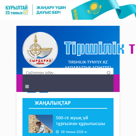
TIRSHILIK-TYNYSY.KZ
АҚПАРАТТЫҚ АГЕНТТІГІ
ЖАҢАЛЫҚТАР
500-ге жуық үй
тұрғызған құрылысшы
08 тамыз 2026 ж.