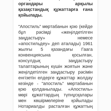
органдары арқылы
қазақстандық құжаттарға ғана
қойылады.
"Апостиль" мөртабанын қою (кейде
бұл рәсімді «жеңілдетілген
заңдастыру» немесе
«апостильдеу» деп аталады) 1961
жылғы 5 қазандағы Гаага
конвенциясына қосылған,
консулдық заңдастыру
талаптарының күшін жоятын және
жеңілдетілген заңдастыру рәсімін
енгізетін елдерге құжаттар жолдау
кезінде - "апостиль" мөртабанын
қою қолданылады. «Апостиль»
мөрі құжаттардың түпнұсқалары
мен көшірмелеріне қойылады
Нотариалды расталған құжаттың