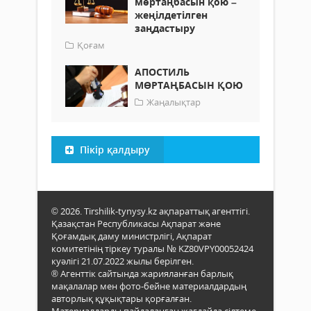
мөртаңбасын қою –
жеңілдетілген
заңдастыру
Қоғам
АПОСТИЛЬ
МӨРТАҢБАСЫН ҚОЮ
Жаңалықтар
Пікір қалдыру
© 2026. Tirshilik-tynysy.kz ақпараттық агенттігі.
Қазақстан Республикасы Ақпарат және
Қоғамдық даму министрлігі, Ақпарат
комитетінің тіркеу туралы № KZ80VPY00052424
куәлігі 21.07.2022 жылы берілген.
® Агенттік сайтында жарияланған барлық
мақалалар мен фото-бейне материалдардың
авторлық құқықтары қорғалған.