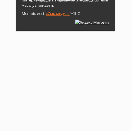
Материалдарды пайдаланған жағдайда сілтеме
жасалуы міндетті.
Меншік иесі:
«Сыр медиа»
ЖШС.