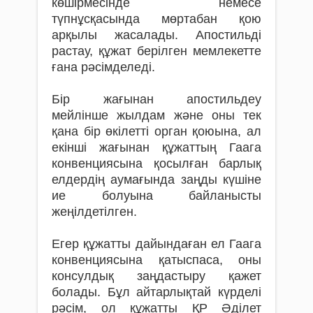
көшірмесінде немесе
түпнұсқасында мөртабан қою
арқылы жасалады. Апостильді
растау, құжат берілген мемлекетте
ғана рәсімделеді.
Бір жағынан апостильдеу
мейлінше жылдам және оны тек
қана бір өкілетті орган қоюына, ал
екінші жағынан құжаттың Гаага
конвенциясына қосылған барлық
елдердің аумағында заңды күшіне
ие болуына байланысты
жеңілдетілген.
Егер құжатты дайындаған ел Гаага
конвенциясына қатыспаса, оны
консулдық заңдастыру қажет
болады. Бұл айтарлықтай күрделі
рәсім, ол құжатты ҚР Әділет