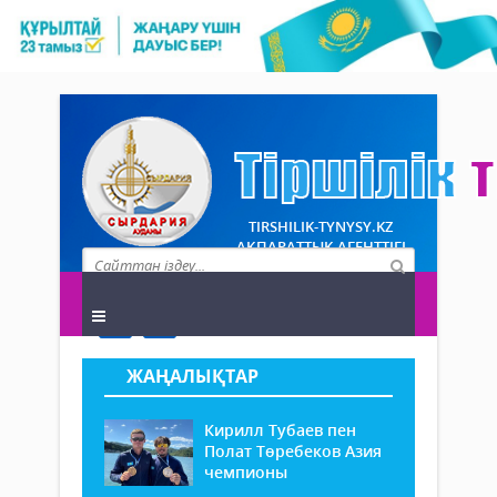
TIRSHILIK-TYNYSY.KZ
АҚПАРАТТЫҚ АГЕНТТІГІ
ЖАҢАЛЫҚТАР
Кирилл Тубаев пен
Полат Төребеков Азия
чемпионы