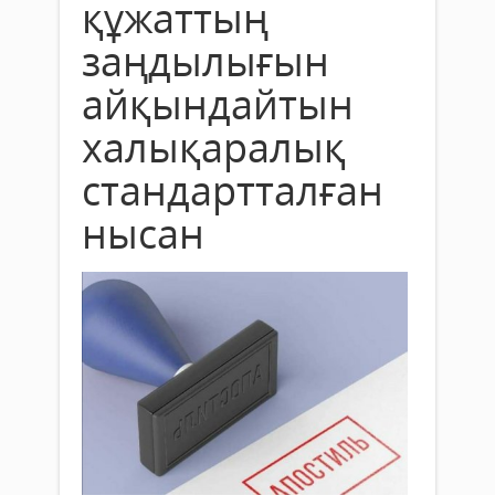
құжаттың
заңдылығын
айқындайтын
халықаралық
стандартталған
нысан