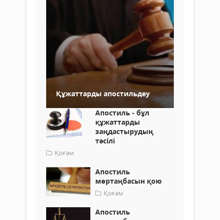
Құжаттарды апостильдеу
Апостиль - бұл
құжаттарды
заңдастырудың
тәсілі
Қоғам
Апостиль
мөртаңбасын қою
Қоғам
Апостиль