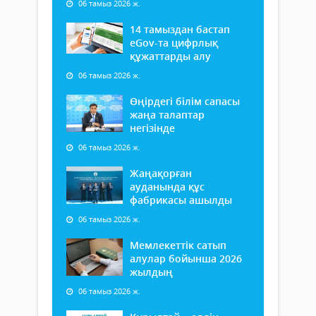
06 тамыз 2026 ж.
14 тамыздан бастап
еGov-та цифрлық
құжаттарды алу
06 тамыз 2026 ж.
Өңірдегі білім сапасы
жаңа талаптар
негізінде
06 тамыз 2026 ж.
Жаңақорған
ауданында құс
фабрикасы ашылды
06 тамыз 2026 ж.
Мемлекеттік сатып
алулар бойынша 2026
жылдың
06 тамыз 2026 ж.