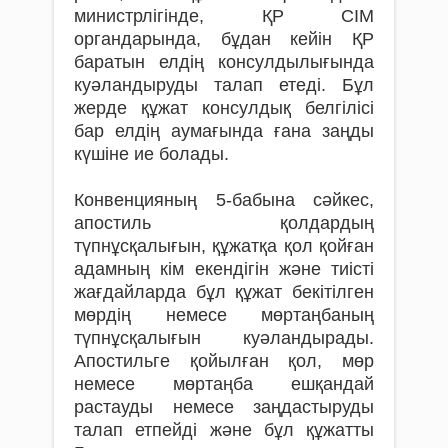
министрлігінде, ҚР СІМ
органдарында, бұдан кейін ҚР
баратын елдің консулдылығында
куәландыруды талап етеді. Бұл
жерде құжат консулдық белгілісі
бар елдің аумағында ғана заңды
күшіне ие болады.
Конвенцияның 5-бабына сәйкес,
апостиль қолдардың
түпнұсқалығын, құжатқа қол қойған
адамның кім екендігін және тиісті
жағдайларда бұл құжат бекітілген
мөрдің немесе мөртаңбаның
түпнұсқалығын куәландырады.
Апостильге қойылған қол, мөр
немесе мөртаңба ешқандай
растауды немесе заңдастыруды
талап етпейді және бұл құжатты