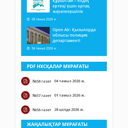
Құрылтай – елдің
ертеңі үшін ортақ
жауапкершілік
06 тамыз 2026 ж.
Open Air: Қызылорда
облысы полиция
департаменті
06 тамыз 2026 ж.
PDF НҰСҚАЛАР МҰРАҒАТЫ
04 тамыз 2026 ж.
№58 газет
01 тамыз 2026 ж.
№57 газет
28 шілде 2026 ж.
№56 газет
ЖАҢАЛЫҚТАР МҰРАҒАТЫ