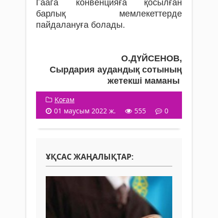
Гаага конвенцияға қосылған
барлық мемлекеттерде
пайдалануға болады.
О.ДҮЙСЕНОВ,
Сырдария аудандық сотының
жетекші маманы
Қоғам
01 маусым 2022 ж.
555
0
ҰҚСАС ЖАҢАЛЫҚТАР: