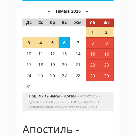
«
Тамыз 2026 »
Дс
Сс
Ср
Бс
Жм
Сб
Жс
1
2
3
4
5
6
7
8
9
10
11
12
13
14
15
16
17
18
19
20
21
22
23
24
25
26
27
28
29
30
31
Тіршілік тынысы
»
Қоғам
» Апостиль -
құжаттың заңдылығын айқындайтын
халықаралық стандартталған нысан
Апостиль -