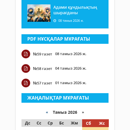
Адами құндылықтың
шырағданы
08 тамыз 2026 ж.
PDF НҰСҚАЛАР МҰРАҒАТЫ
08 тамыз 2026 ж.
№59 газет
04 тамыз 2026 ж.
№58 газет
01 тамыз 2026 ж.
№57 газет
ЖАҢАЛЫҚТАР МҰРАҒАТЫ
«
Тамыз 2026 »
Дс
Сс
Ср
Бс
Жм
Сб
Жс