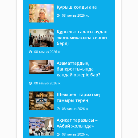
Құрыш қолды ана
08 тамыз 2026 ж.
Құрылыс саласы аудан
экономикасына серпін
берді
08 тамыз 2026 ж.
Азаматтардың
банкроттығында
қандай өзгеріс бар?
08 тамыз 2026 ж.
Шежірелі тарихтың
тамыры терең
08 тамыз 2026 ж.
Ақиқат таразысы –
«Абай жолында»
08 тамыз 2026 ж.