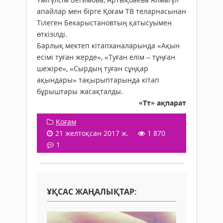
апайлар мен бірге Қоғам ТВ теларнасынан
Тілеген Бекарыстановтың қатысуымен
өткізілді.
Барлық мектеп кітапханаларында «Ақын
есімі туған жерде», «Туған елім – тұңған
шежіре», «Сырдың туған сұңқар
ақындары» тақырыптарында кітап
бұрыштары жасақталды.
«Тт» ақпарат
Қоғам
21 желтоқсан 2017 ж.
1 870
1
ҰҚСАС ЖАҢАЛЫҚТАР: