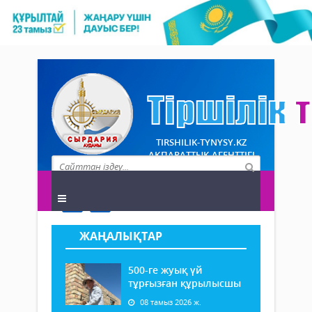
TIRSHILIK-TYNYSY.KZ
АҚПАРАТТЫҚ АГЕНТТІГІ
ЖАҢАЛЫҚТАР
500-ге жуық үй
тұрғызған құрылысшы
08 тамыз 2026 ж.