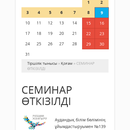
1
2
3
4
5
6
7
8
9
10
11
12
13
14
15
16
17
18
19
20
21
22
23
24
25
26
27
28
29
30
31
Тіршілік тынысы
»
Қоғам
» СЕМИНАР
ӨТКІЗІЛДІ
СЕМИНАР
ӨТКІЗІЛДІ
Аудандық білім бөлімінің
ұйымдастыруымен №139