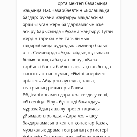
орта мектеп базасында
жақында Н.Ә.Назарбаевтың «Болашаққа
бағдар: рухани жаңғыру» мақаласына
орай «Туған жер» бағдарламасын іске
асыру барысында «Рухани жаңғыру: Туған
жердің тарихы мен тағылымы»
тақырыбында аудандық семинар болып
өтті. Семинарда «Ақыл ойдың шұғыласы -
білім» ашық сабақтар шеруі, «Бала
тәрбиесі басты байлығың» тақырыбында
сыныптан тыс жұмыс, «Өмірі өнерімен
өрілген» Айдарлы ауылдық халық
театрының режисеры Рахия
Әбдікәрімовамен дара жол кездесу кеші,
«Өткеніңді білу - бүгініңді бағамдау»
мұражайдың ашылу презентациясы
ұйымдастырылды. «Дара жол» шоу
бағдарламасына келген қонақтар Қазақ
музыкалық драма театрының артистері
Үмігүлсім Бегимова, Артықбаева Алмагүл