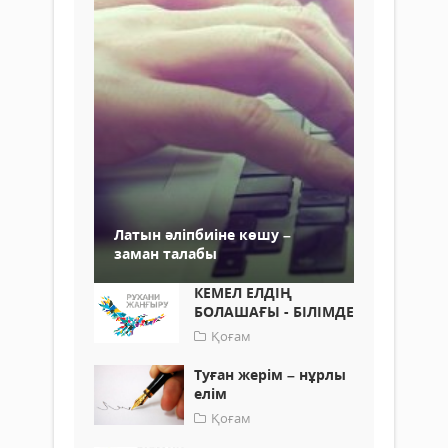
Латын әліпбиіне көшу –
заман талабы
КЕМЕЛ ЕЛДІҢ
БОЛАШАҒЫ - БІЛІМДЕ
Қоғам
Туған жерім – нұрлы
елім
Қоғам