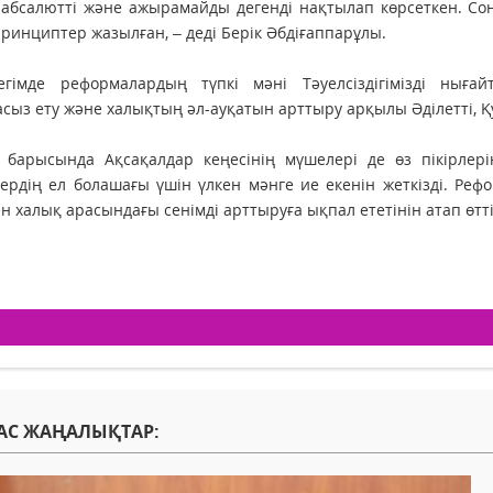
абсалютті және ажырамайды дегенді нақтылап көрсеткен. Сон
 принциптер жазылған, – деді Берік Әбдіғаппарұлы.
егімде реформалардың түпкі мәні Тәуелсіздігімізді нығайт
сыз ету және халықтың әл-ауқатын арттыру арқылы Әділетті, Қу
у барысында Ақсақалдар кеңесінің мүшелері де өз пікірлер
тердің ел болашағы үшін үлкен мәнге ие екенін жеткізді. Р
ен халық арасындағы сенімді арттыруға ықпал ететінін атап өтті
АС ЖАҢАЛЫҚТАР: