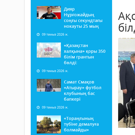
Дияр
Ақ
Нұрғожайдың
соңғы секундтағы
біл
нокауты 25 мың
09 тамыз 2026 ж.
«Қазақстан
халқына» қоры 350
білім грантын
бөлді:
09 тамыз 2026 ж.
Самат Смақов
«Атырау» футбол
клубының бас
бапкері
09 тамыз 2026 ж.
«Тораңғының
түбіне демалуға
болмайды»