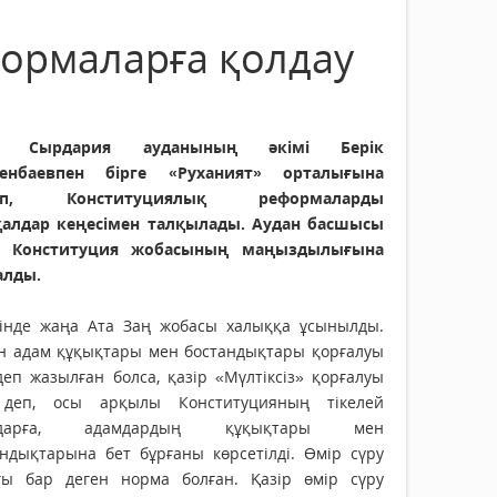
формаларға қолдау
ін Сырдария ауданының әкімі Берік
енбаевпен бірге «Руханият» орталығына
ып, Конституциялық реформаларды
қалдар кеңесімен талқылады. Аудан басшысы
 Конституция жобасының маңыздылығына
алды.
гінде жаңа Ата Заң жобасы халыққа ұсынылды.
н адам құқықтары мен бостандықтары қорғалуы
деп жазылған болса, қазір «Мүлтіксіз» қорғалуы
 деп, осы арқылы Конституцияның тікелей
мдарға, адамдардың құқықтары мен
андықтарына бет бұрғаны көрсетілді. Өмір сүру
ғы бар деген норма болған. Қазір өмір сүру