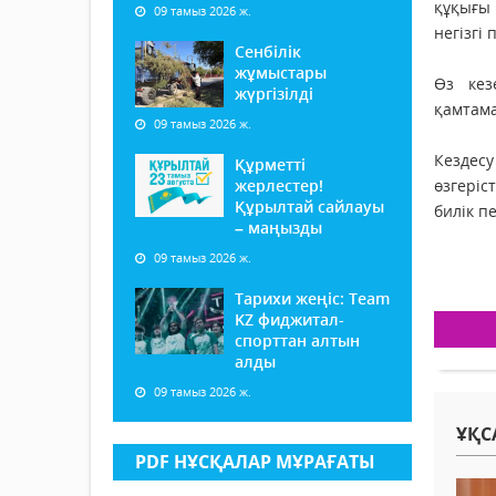
құқығы 
09 тамыз 2026 ж.
негізгі
Сенбілік
жұмыстары
Өз кез
жүргізілді
қамтама
09 тамыз 2026 ж.
Кездес
Құрметті
жерлестер!
өзгеріс
Құрылтай сайлауы
билік п
– маңызды
09 тамыз 2026 ж.
Тарихи жеңіс: Team
KZ фиджитал-
спорттан алтын
алды
09 тамыз 2026 ж.
ҰҚС
PDF НҰСҚАЛАР МҰРАҒАТЫ