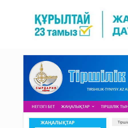
TIRSHILIK-TYNYSY.KZ 
НЕГІЗГІ БЕТ
ЖАҢАЛЫҚТАР
ТІРШІЛІК ТЫ
ЖАҢАЛЫҚТАР
Тірші