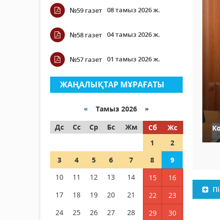
08 тамыз 2026 ж.
№59 газет
04 тамыз 2026 ж.
№58 газет
01 тамыз 2026 ж.
№57 газет
ЖАҢАЛЫҚТАР МҰРАҒАТЫ
«
Тамыз 2026 »
Дс
Сс
Ср
Бс
Жм
Сб
Жс
К
1
2
3
4
5
6
7
8
9
10
11
12
13
14
15
16
Пі
17
18
19
20
21
22
23
24
25
26
27
28
29
30