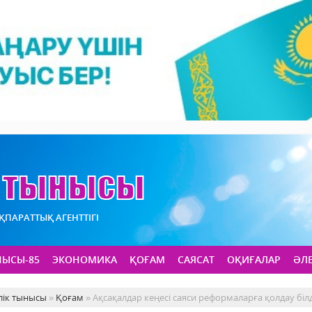
АҚПАРАТТЫҚ АГЕНТТІГІ
НЫСЫ-85
ЭКОНОМИКА
ҚОҒАМ
САЯСАТ
ОҚИҒАЛАР
ӘЛ
лік тынысы
»
Қоғам
» Ақсақалдар кеңесі саяси реформаларға қолдау білд