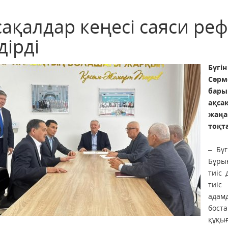
сақалдар кеңесі саяси ре
дірді
Бүг
Сәрм
бар
ақса
жаңа
тоқт
– Бү
Бұры
тиіс 
тиіс
ада
бост
құқы