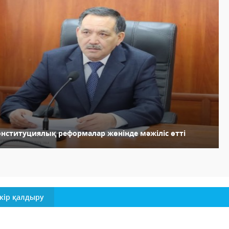
онституциялық реформалар жөнінде мәжіліс өтті
кір қалдыру