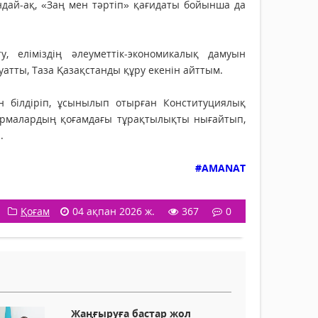
дай-ақ, «Заң мен тәртіп» қағидаты бойынша да
у, еліміздің әлеуметтік-экономикалық дамуын
атты, Таза Қазақстанды құру екенін айттым.
ін білдіріп, ұсынылып отырған Конституциялық
еформалардың қоғамдағы тұрақтылықты нығайтып,
.
#AMANAT
Қоғам
04 ақпан 2026 ж.
367
0
Жаңғыруға бастар жол