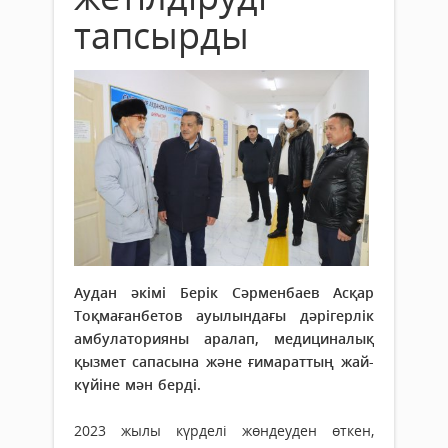
тапсырды
Аудан әкімі Берік Сәрменбаев Асқар
Тоқмағанбетов ауылындағы дәрігерлік
амбулаторияны аралап, медициналық
қызмет сапасына және ғимараттың жай-
күйіне мән берді.
2023 жылы күрделі жөндеуден өткен,