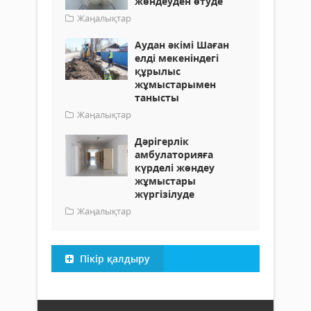
жөндеуден өтуде
Жаңалықтар
Аудан әкімі Шаған
елді мекеніндегі
құрылыс
жұмыстарымен
танысты
Жаңалықтар
Дәрігерлік
амбулаторияға
күрделі жөндеу
жұмыстары
жүргізілуде
Жаңалықтар
Пікір қалдыру