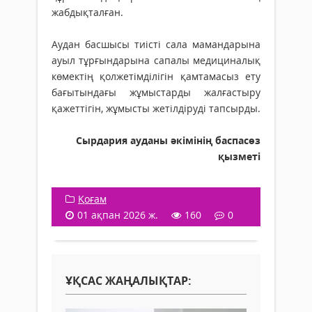
жабдықталған.
Аудан басшысы тиісті сала мамандарына
ауыл тұрғындарына сапалы медициналық
көмектің қолжетімділігін қамтамасыз ету
бағытындағы жұмыстарды жалғастыру
қажеттігін, жұмысты жетілдіруді тапсырды.
Сырдария ауданы әкімінің баспасөз
қызметі
Қоғам
01 ақпан 2026 ж.
160
0
ҰҚСАС ЖАҢАЛЫҚТАР: