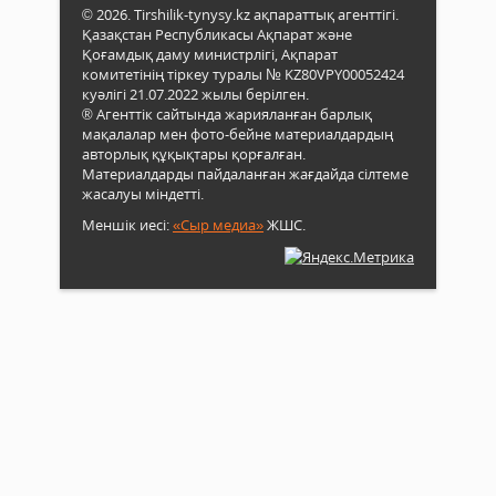
© 2026. Tirshilik-tynysy.kz ақпараттық агенттігі.
Қазақстан Республикасы Ақпарат және
Қоғамдық даму министрлігі, Ақпарат
комитетінің тіркеу туралы № KZ80VPY00052424
куәлігі 21.07.2022 жылы берілген.
® Агенттік сайтында жарияланған барлық
мақалалар мен фото-бейне материалдардың
авторлық құқықтары қорғалған.
Материалдарды пайдаланған жағдайда сілтеме
жасалуы міндетті.
Меншік иесі:
«Сыр медиа»
ЖШС.