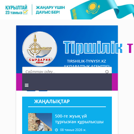
TIRSHILIK-TYNYSY.KZ
АҚПАРАТТЫҚ АГЕНТТІГІ
ЖАҢАЛЫҚТАР
500-ге жуық үй
тұрғызған құрылысшы
08 тамыз 2026 ж.