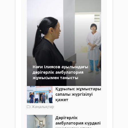
Нағи Ілиясов ауылындағы
дәрігерлік амбулатория
жұмысымен танысты
Құрылыс жұмыстары
сапалы жүргізілуі
қажет
Жаңалықтар
Дәрігерлік
амбулатория күрделі