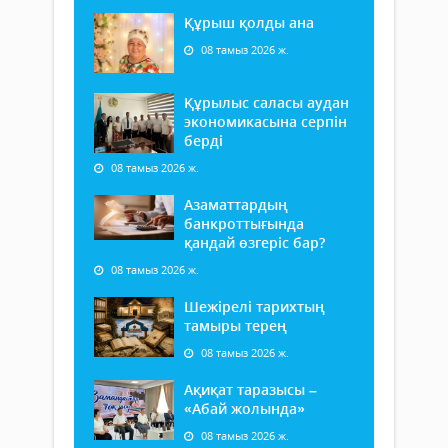
Құрыш қолды ана
08 тамыз 2026 ж.
Құрылыс саласы аудан
экономикасына серпін
берді
08 тамыз 2026 ж.
Азаматтардың
банкроттығында
қандай өзгеріс бар?
08 тамыз 2026 ж.
Шежірелі тарихтың
тамыры терең
08 тамыз 2026 ж.
Ақиқат таразысы –
«Абай жолында»
08 тамыз 2026 ж.