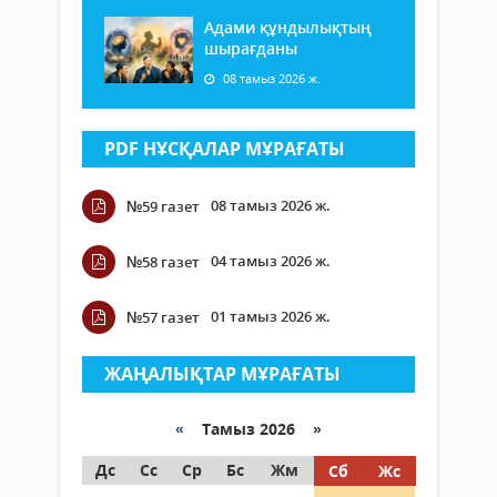
Адами құндылықтың
шырағданы
08 тамыз 2026 ж.
PDF НҰСҚАЛАР МҰРАҒАТЫ
08 тамыз 2026 ж.
№59 газет
04 тамыз 2026 ж.
№58 газет
01 тамыз 2026 ж.
№57 газет
ЖАҢАЛЫҚТАР МҰРАҒАТЫ
«
Тамыз 2026 »
Дс
Сс
Ср
Бс
Жм
Сб
Жс