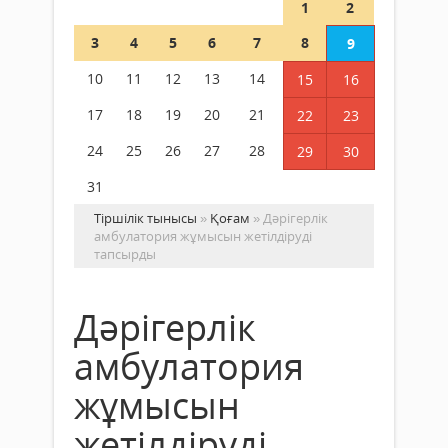
1
2
3
4
5
6
7
8
9
10
11
12
13
14
15
16
17
18
19
20
21
22
23
24
25
26
27
28
29
30
31
Тіршілік тынысы
»
Қоғам
» Дәрігерлік
амбулатория жұмысын жетілдіруді
тапсырды
Дәрігерлік
амбулатория
жұмысын
жетілдіруді