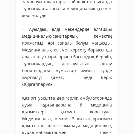
заманауи талаптарға сай келетін нысанда
тұрғындарға сапалы медициналық қызмет
көрсетілуде.
– Ауылдық елді мекендерде алғашқы
медициналық-санитарлық көмектің
қолжетімді әрі сапалы болуы маңызды.
Медициналық қызмет көрсету барысында
алдын алу шараларына басымдық беріліп,
тұрғындардың денсаулығын сақтау
бағытындағы жұмыстар жүйелі түрде
жүргізілуі қажет, – деді Берік
Әбдіғаппарұлы.
Қазіргі уақытта дәрігерлік амбулаторияда
ауыл тұрғындарына 8 медицина
қызметкері қызмет көрсетуде.
Медициналық мекеме 5 жатын орынмен
қамтылған және заманауи медициналық
құрал-жабдықтармен толық