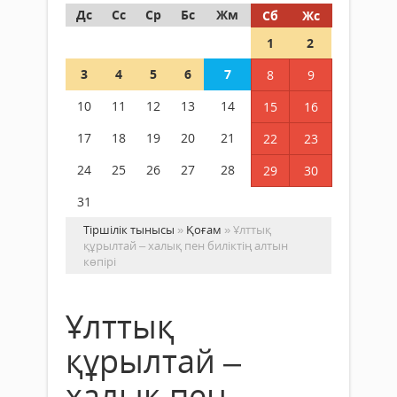
Дс
Сс
Ср
Бс
Жм
Сб
Жс
1
2
3
4
5
6
7
8
9
10
11
12
13
14
15
16
17
18
19
20
21
22
23
24
25
26
27
28
29
30
31
Тіршілік тынысы
»
Қоғам
» Ұлттық
құрылтай – халық пен биліктің алтын
көпірі
Ұлттық
құрылтай –
халық пен