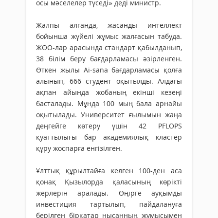
осы мәселелер түседі» деді министр.
Жалпы алғанда, жасанды интел­лект
бойынша жүйелі жұмыс жалғасын табуда.
ЖОО-лар арасында стандарт қабылданып,
38 білім беру бағ­дарламасы әзірленген.
Өткен жылы Ai-sana бағдарламасы қолға
алынып, 666 студент оқытылды. Алдағы
ақпан айында жобаның екінші кезеңі
басталады. Мұнда 100 мың бала арнайы
оқы­тылады. Университет ғылымын жа­ңа
деңгейге көтеру үшін 42 PFLOPS
қуаттылығы бар академиялық кластер
құру жоспарға енгізілген.
Ұлттық құрылтайға келген 100-ден аса
қонақ Қызылорда қаласының көрікті
жерлерін аралады. Өңірге ауқымды
инвестиция тартылып, пайдалануға
берілген бірқатар нысанның жұмы­сымен