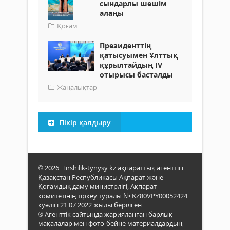
сындарлы шешім
алаңы
Қоғам
Президенттің
қатысуымен Ұлттық
құрылтайдың IV
отырысы басталды
Жаңалықтар
Пікір қалдыру
© 2026. Tirshilik-tynysy.kz ақпараттық агенттігі.
Қазақстан Республикасы Ақпарат және
Қоғамдық даму министрлігі, Ақпарат
комитетінің тіркеу туралы № KZ80VPY00052424
куәлігі 21.07.2022 жылы берілген.
® Агенттік сайтында жарияланған барлық
мақалалар мен фото-бейне материалдардың