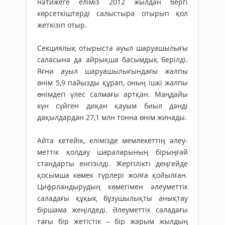
нәтижеге еліміз 2012 жылдан бергі
көрсеткіштерді салыстыра отырып қол
жеткізіп отыр.
Секциялық отырыста ауыл шаруа­шылығы
саласына да айрықша ба­сым­дық берілді.
Яғни ауыл шаруа­шы­лығындағы жалпы
өнім 5,9 пайызды құрап, оның ішкі жалпы
өнімдегі үлес салмағы артқан. Маңдайы
күн сүйген диқан қауым биыл дәнді
дақылдардан 27,1 млн тонна өнім жинады.
Айта кетейік, елімізде мемлекеттің әлеу­
меттік қолдау шараларының бір­ың­­ғай
стандарты енгізілді. Жергілікті деңгейде
қосымша көмек түрлері жол­ға қойылған.
Цифрландырудың көмегімен әлеуметтік
саладағы құқық бұзу­шылықты анықтау
біршама жеңілдеді. Әлеуметтік саладағы
тағы бір жетістік – бір жарым жылдың