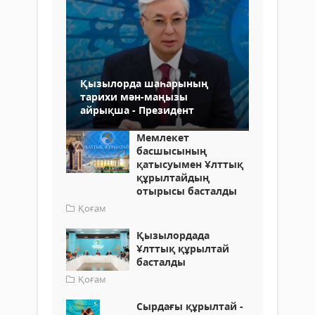
Қызылорда шаһарының
тарихи мән-маңызы
айрықша - Президент
Мемлекет
басшысының
қатысуымен Ұлттық
құрылтайдың
отырысы басталды
Қоғам
Қызылордада
Ұлттық құрылтай
басталды
Қоғам
Cырдағы құрылтай -