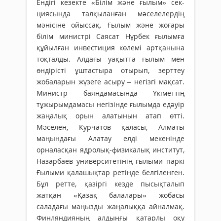
Ендігі кезекте «Білім және ғылым» сек­
циясында талқыланған мәселелердің
мәнісіне ойыссақ. Ғылым және жоғары
білім министрі Саясат Нұрбек ғылымға
құйылған инвестиция көлемі артқанына
тоқталды. Алдағы уақытта ғылым мен
өндірісті ұштастыра отырып, зерттеу
жобаларын жүзеге асыру – негізгі мақсат.
Министр баяндамасында Үкіметтің
тұжырымдамасы негізінде ғылымда едәуір
жаңалық орын алатынын атап өтті.
Мәселен, Курчатов қаласы, Алматы
маңындағы Алатау елді мекенінде
орналасқан ядролық-физикалық институт,
Назарбаев университетінің ғылыми паркі
Ғылыми қалашықтар ретінде белгіленген.
Бұл ретте, қазіргі кезде пысықталып
жатқан «Қазақ балалары» жобасы
саладағы маңызды жаңалыққа айналмақ.
Финляндияның алдыңғы қатарлы оқу