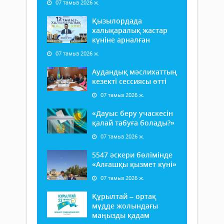
07 тамыз 2026 ж.
Қызылордада
халықаралық жастар
күніне арналған
07 тамыз 2026 ж.
Аудандық мәслихаттың
кезекті сессиясы өтті
07 тамыз 2026 ж.
«Дауыс беру учаскесін
қалай табуға болады?»
07 тамыз 2026 ж.
5547 әскери бөлімінде
«Алғашқы қызмет күні»
07 тамыз 2026 ж.
Құрылтай – ортақ
мүдде жолындағы
маңызды қадам