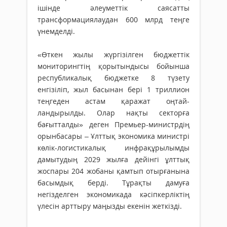
ішінде әлеуметтік саясатты
трансформациялау­дан 600 млрд теңге
үнемделді.
«Өткен жылы жүргізілген бюджеттік
мониторингтің қорытындысы бойын­ша
республикалық бюджетке 8 түзе­ту
енгізіліп, жыл басынан бері 1 трил­лион
теңгеден астам қаражат оң­тай­­
ландырылды. Олар нақты сектор­ға
бағытталды» деген Премьер-ми­нистр­дің
орынбасары – Ұлттық экономика министрі
көлік-логистикалық инфра­құрылымды
дамытудың 2029 жылға дейінгі ұлттық
жоспары 204 жобаны қамтып отырғанына
басымдық берді. Тұрақты дамуға
негізделген экономи­када кәсіпкерліктің
үлесін арттыру маңызды екенін жеткізді.