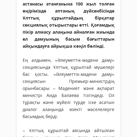
астанасы атанғанына 100 жыл толған
өңірімізде аптаның дүйсенбісінде
Ұлттық құрылтайдың бірқатар
секциялық отырыстары өтті. Қоғамдық
пікір алмасу алаңына айналған жиында
ел дамуының басым бағыттарын
айқындауға айрықша көңіл бөлінді.
Ең алдымен, «Әлеуметтік-мәдени даму»
секциясында Ұлттық құрылтай мүшелері
бас қосты. «Әлеуметтік-мәдени даму»
секциясын Премьер-министрдің
орынбасары – Мәдениет және ақпарат
министрі Аида Балаева тізгіндеді. Ол
тұрақты және жүйелі түрде іске асатын
диалог алаңында өзекті мәселелерге
басымдық берді.
– Ұлттық құрылтай аясында айтылған