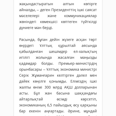
жақындастыратын алтын көпірге
айналды, – деген Президенттің ішкі саясат
мәселелері және коммуникациялар
жөніндегі көмекшісі көптеген түйткілді
дүниеге мән берді.
Расында, бұған дейін жүзеге асқан төрт
өңірдегі Ұлттық құрылтай аясында
қабылданған шешімдер ел-халықтың
игілігі жолында жасалған маңызды
қадамдар болды. Премьер-министрдің
орын­басары – Ұлттық экономика министрі
Серік Жұманғарин келтірген дәлел мен
дәйек көңілге қонымды. Елі­міздің ішкі
жалпы өнімі 300 млрд АҚШ долларынан
асты. Бұл жан басына шаққандағы
айтарлықтай өсімді көрсетіп,
экономиканың 6,5 пайыздық өсу қарқыны
бар екенін аңғартады. Әрине, мұндай