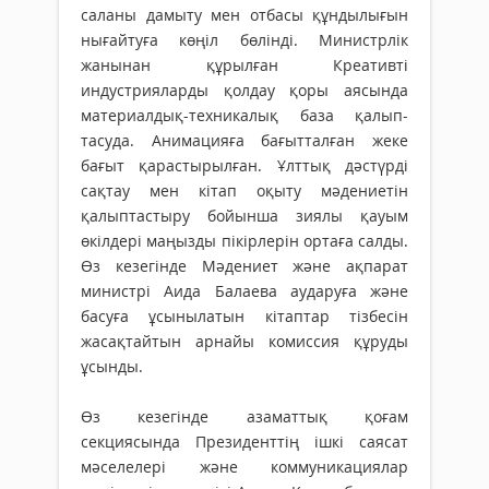
саланы дамыту мен отбасы құндылығын
нығайтуға көңіл бөлінді. Министрлік
жанынан құрылған Креативті
индустрияларды қолдау қоры аясында
материалдық-техникалық база қа­лып­
тасуда. Анимацияға бағытталған жеке
бағыт қарастырылған. Ұлттық дәстүрді
сақтау мен кітап оқыту мәдениетін
қалыптастыру бо­йынша зиялы қауым
өкілдері маңызды пікірлерін ортаға салды.
Өз кезегінде Мәдениет және ақпарат
министрі Аида Балаева аударуға және
басуға ұсынылатын кітаптар тізбесін
жасақтайтын арнайы комиссия құруды
ұсынды.
Өз кезегінде азаматтық қоғам
секциясында Президенттің ішкі саясат
мәселелері және коммуникациялар