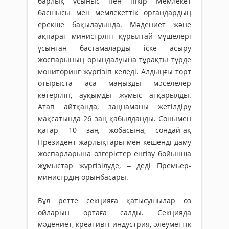
барлық ұсыныс пен пікір Мемлекет
басшысы мен мемлекеттік органдардың
ерекше бақылауында. Мәдениет және
ақпарат министр­лігі құрылтай мүшелері
ұсынған бастамаларды іске асыру
жоспарының орындалуына тұрақты түрде
мониторинг жүргізіп келеді. Алдыңғы төрт
отырыста аса маңызды мәселелер
көтеріліп, ауқымды жұмыс атқарылды.
Атап айт­қанда, заңнаманы жетілдіру
мақсатында 26 заң қабылданды. Сонымен
қатар 10 заң жоба­сына, сондай-ақ
Президент жарлықтары мен кешенді даму
жоспарларына өзгерістер енгізу бойынша
жұмыстар жүргізілуде, – деді Премьер-
министрдің орынбасары.
Бұл ретте секцияға қатысушылар өз
ойларын ортаға салды. Секцияда
мәдениет, креативті индустрия, әлеуметтік