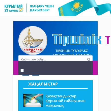
TIRSHILIK-TYNYSY.KZ
АҚПАРАТТЫҚ АГЕНТТІГІ
ЖАҢАЛЫҚТАР
Қазақстандықтар
Құрылтай сайлауынан
жақсылық