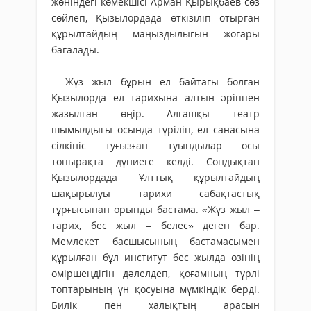
жөніндегі көмек­шісі Арман Қырықбаев сөз
сөйлеп, Қызыл­ордада өткізіліп отырған
құрылтайдың маңыз­дылығын жоғары
бағалады.
– Жүз жыл бұрын ел байтағы болған
Қызылорда ел тарихына алтын әріппен
жазылған өңір. Алғашқы театр
шымылдығы осында түріліп, ел санасына
сілкініс туғызған туындылар осы
топырақта дү­ниеге келді. Сондықтан
Қызылордада Ұлт­тық құрыл­тайдың
шақырылуы тарихи сабақ­тастық
тұрғысынан орынды бастама. «Жүз жыл –
тарих, бес жыл – белес» деген бар.
Мемлекет басшысының бас­тамасымен
құрылған бұл институт бес жылда өзінің
өміршеңдігін дәлелдеп, қоғамның түрлі
топтарының үн қосуына мүмкіндік берді.
Билік пен халықтың арасын