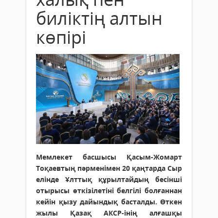
биліктің алтын
көпірі
Мемлекет басшысы Қасым-Жомарт
Тоқаевтың пәрменімен 20 қаңтарда Сыр
елінде Ұлттық құрылтайдың бесінші
отырысы өткізілетіні белгілі болғаннан
кейін қызу дайындық басталды. Өткен
жылы Қазақ АКСР-інің алғашқы