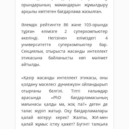
орындарының мамандарын жұмылдыру
арқылы көптеген бағдарлама жазылған.
Әлемдік рейтингте 86 және 103-орында
тұрған елімізге 2 суперкомпьютер
әкелінді. Негізінен еліміздегі 4
университетте суперкомпьютер бар.
Секциялық отырыста жасанды интеллект
этикасына байланысты көп мәлімет
айтылды.
«Қазір жасанды интеллект этикасы, оны
қолдану мәселесі дүниежүзін ойландырып
отырғаны белгілі. Тіпті ғалымдар
арасында «PhD бағдар­ла­ма­сының
мағынасы қалды ма, жоқ па?» деген де
талас жүріп жатыр. Оқу бағдарламалары
қалай өзгеруі керек? Жалпы, ЖИ-мен
қалай жұмыс істеу қажет? Бүгінгі талқыға