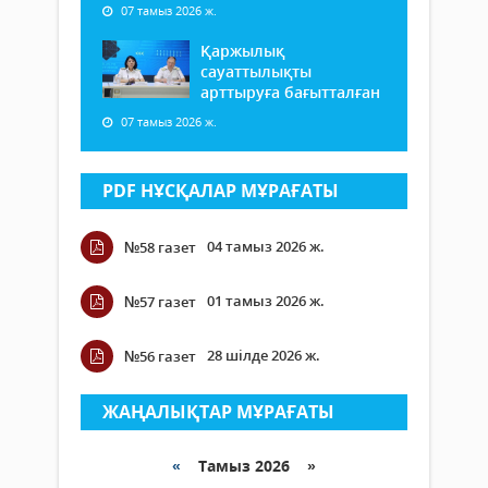
07 тамыз 2026 ж.
Қаржылық
сауаттылықты
арттыруға бағытталған
07 тамыз 2026 ж.
PDF НҰСҚАЛАР МҰРАҒАТЫ
04 тамыз 2026 ж.
№58 газет
01 тамыз 2026 ж.
№57 газет
28 шілде 2026 ж.
№56 газет
ЖАҢАЛЫҚТАР МҰРАҒАТЫ
«
Тамыз 2026 »