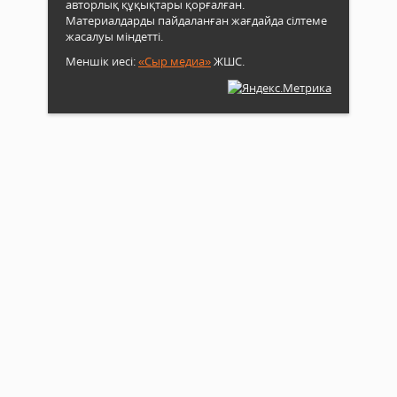
авторлық құқықтары қорғалған.
Материалдарды пайдаланған жағдайда сілтеме
жасалуы міндетті.
Меншік иесі:
«Сыр медиа»
ЖШС.