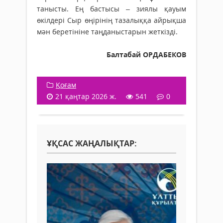
танысты. Ең бастысы – зиялы қауым
өкілдері Сыр өңірінің тазалыққа айрықша
мән беретініне таңданыстарын жеткізді.
Балтабай ОРДАБЕКОВ
Қоғам
21 қаңтар 2026 ж.
541
0
ҰҚСАС ЖАҢАЛЫҚТАР: