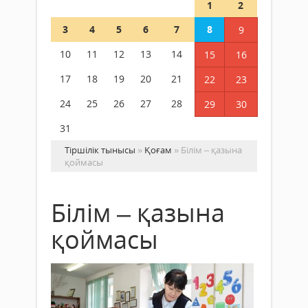
1
2
3
4
5
6
7
8
9
10
11
12
13
14
15
16
17
18
19
20
21
22
23
24
25
26
27
28
29
30
31
Тіршілік тынысы
»
Қоғам
» Білім – қазына
қоймасы
Білім – қазына
қоймасы