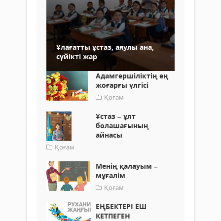
Ұлағатты ұстаз, аяулы ана,
сүйікті жар
Адамгершіліктің ең
жоғарғы үлгісі
Қоғам
Ұстаз – ұлт
болашағының
айнасы
Қоғам
Менің қалауым –
мұғалім
Қоғам
ЕҢБЕКТЕРІ ЕШ
КЕТПЕГЕН