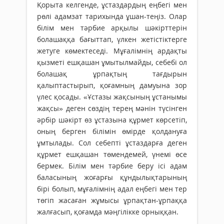
Қорыта келгенде, ұстаздардың еңбегі мен
рөлі адамзат тарихында ұшан-теңіз. Олар
білім мен тәрбие арқылы шәкірттерін
болашаққа бағыттап, үлкен жетістіктерге
жетуге көмектеседі. Мұғалімнің ардақты
қызметі ешқашан ұмытылмайды, себебі ол
болашақ ұрпақтың тағдырын
қалыптастырып, қоғамның дамуына зор
үлес қосады. «Ұстазы жақсының ұстанымы
жақсы» деген сөздің терең мәнін түсінген
әрбір шәкірт өз ұстазына құрмет көрсетіп,
оның берген білімін өмірде қолдануға
ұмтылады. Сол себепті ұстаздарға деген
құрмет ешқашан төмендемей, үнемі өсе
бермек. Білім мен тәрбие беру ісі адам
баласының жоғарғы құндылықтарының
бірі болып, мұғалімнің адал еңбегі мен тер
төгіп жасаған жұмысы ұрпақтан-ұрпаққа
жалғасып, қоғамда мәңгілікке орныққан.