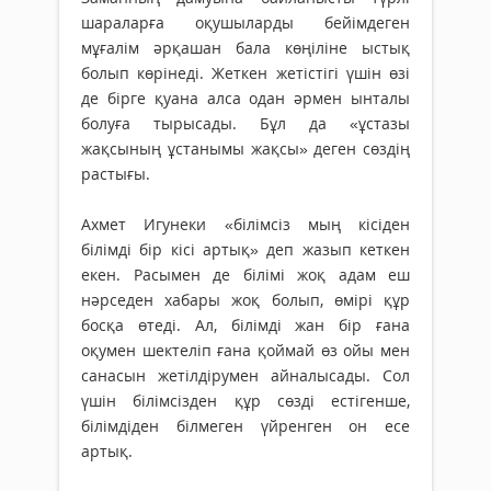
шараларға оқушыларды бейімдеген
мұғалім әрқашан бала көңіліне ыстық
болып көрінеді. Жеткен жетістігі үшін өзі
де бірге қуана алса одан әрмен ынталы
болуға тырысады. Бұл да «ұстазы
жақсының ұстанымы жақсы» деген сөздің
растығы.
Ахмет Игунеки «білімсіз мың кісіден
білімді бір кісі артық» деп жазып кеткен
екен. Расымен де білімі жоқ адам еш
нәрседен хабары жоқ болып, өмірі құр
босқа өтеді. Ал, білімді жан бір ғана
оқумен шектеліп ғана қоймай өз ойы мен
санасын жетілдірумен айналысады. Сол
үшін білімсізден құр сөзді естігенше,
білімдіден білмеген үйренген он есе
артық.