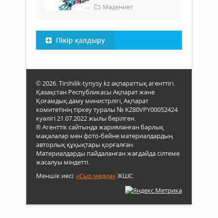
Мәдениет
Пікір қалдыру
© 2026. Tirshilik-tynysy.kz ақпараттық агенттігі.
Қазақстан Республикасы Ақпарат және
Қоғамдық даму министрлігі, Ақпарат
комитетінің тіркеу туралы № KZ80VPY00052424
куәлігі 21.07.2022 жылы берілген.
® Агенттік сайтында жарияланған барлық
мақалалар мен фото-бейне материалдардың
авторлық құқықтары қорғалған.
Материалдарды пайдаланған жағдайда сілтеме
жасалуы міндетті.
Меншік иесі:
«Сыр медиа»
ЖШС.