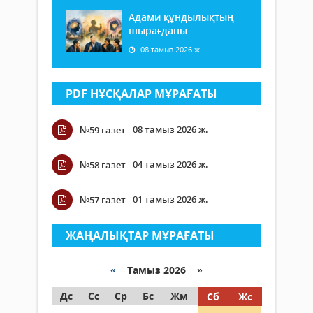
Адами құндылықтың
шырағданы
08 тамыз 2026 ж.
PDF НҰСҚАЛАР МҰРАҒАТЫ
08 тамыз 2026 ж.
№59 газет
04 тамыз 2026 ж.
№58 газет
01 тамыз 2026 ж.
№57 газет
ЖАҢАЛЫҚТАР МҰРАҒАТЫ
«
Тамыз 2026 »
Дс
Сс
Ср
Бс
Жм
Сб
Жс