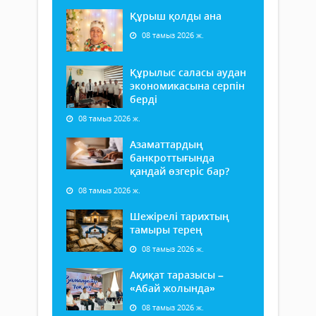
Құрыш қолды ана
08 тамыз 2026 ж.
Құрылыс саласы аудан
экономикасына серпін
берді
08 тамыз 2026 ж.
Азаматтардың
банкроттығында
қандай өзгеріс бар?
08 тамыз 2026 ж.
Шежірелі тарихтың
тамыры терең
08 тамыз 2026 ж.
Ақиқат таразысы –
«Абай жолында»
08 тамыз 2026 ж.