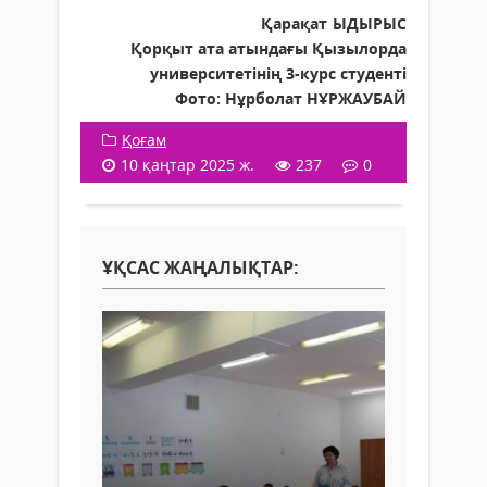
Қарақат
ЫДЫРЫС
Қорқыт ата атындағы Қызылорда
университетінің 3-курс студенті
Фото: Нұрболат НҰРЖАУБАЙ
Қоғам
10 қаңтар 2025 ж.
237
0
ҰҚСАС ЖАҢАЛЫҚТАР: