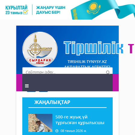
TIRSHILIK-TYNYSY.KZ
АҚПАРАТТЫҚ АГЕНТТІГІ
ЖАҢАЛЫҚТАР
500-ге жуық үй
тұрғызған құрылысшы
08 тамыз 2026 ж.