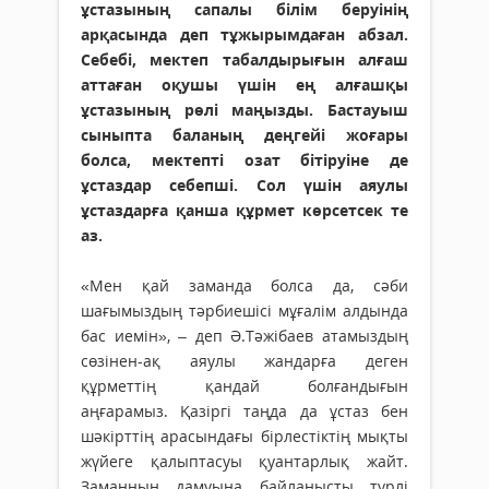
ұстазының сапалы білім беруінің
арқасында деп тұжырымдаған абзал.
Себебі, мектеп табалдырығын алғаш
аттаған оқушы үшін ең алғашқы
ұстазының рөлі маңызды. Бастауыш
сыныпта баланың деңгейі жоғары
болса, мектепті озат бітіруіне де
ұстаздар себепші. Сол үшін аяулы
ұстаздарға қанша құрмет көрсетсек те
аз.
«Мен қай заманда болса да, сәби
шағымыздың тәрбиешісі мұғалім алдында
бас иемін», – деп Ә.Тәжібаев атамыздың
сөзінен-ақ аяулы жандарға деген
құрметтің қандай болғандығын
аңғарамыз. Қазіргі таңда да ұстаз бен
шәкірттің арасындағы бірлестіктің мықты
жүйеге қалыптасуы қуантарлық жайт.
Заманның дамуына байланысты түрлі