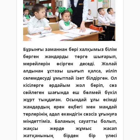
Бұрынғы заманнан бері халқымыз білім
берген жандарды төрге шығарып,
мерейлерін өсірген деседі. Жолай
алдынан ұстазы шығып қалса, иіліп
сәлемдесуді ұмытпай ізет білдірген. Ол
кісілерге әрдайым жол беріп, сөз
сөйлеген шағында еш бөлмей бүкіл
жұрт тыңдаған. Осындай ұлы есімді
жандардың ерен еңбегі мен маңдай
терлерінің адал екендігін сөзсіз ұғынуға
міндеттіміз. Баланың сауатты болып,
жақсы жерде жұмыс жасап
жатқанының бірден бір үлесі