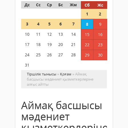
Дс
Сс
Ср
Бс
Жм
Сб
Жс
1
2
3
4
5
6
7
8
9
10
11
12
13
14
15
16
17
18
19
20
21
22
23
24
25
26
27
28
29
30
31
Тіршілік тынысы
»
Қоғам
» Аймақ
басшысы мәдениет қызметкерлеріне
алғыс айтты
Аймақ басшысы
мәдениет
қызметкерлеріне