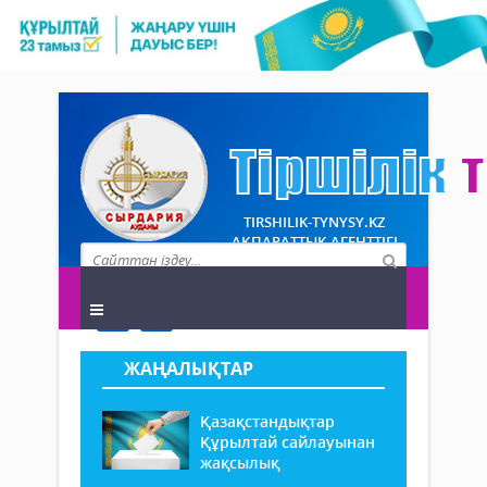
TIRSHILIK-TYNYSY.KZ
АҚПАРАТТЫҚ АГЕНТТІГІ
ЖАҢАЛЫҚТАР
Қазақстандықтар
Құрылтай сайлауынан
жақсылық