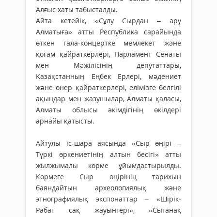
Алғыс хаты табысталды.
Айта кетейік, «Сұлу Сырдан – ару
Алматыға» атты Республика сарайында
өткен гала-концертке мемлекет және
қоғам қайраткерлері, Парламент Сенаты
мен Мәжілісінің депутаттары,
Қазақстанның Еңбек Ерлері, мәдениет
және өнер қайраткерлері, елімізге белгілі
ақындар мен жазушылар, Алматы қаласы,
Алматы облысы әкімдігінің өкілдері
арнайы қатысты.
Айтулы іс-шара аясында «Сыр өңірі –
Түркі өркениетінің алтын бесігі» атты
жылжымалы көрме ұйымдастырылды.
Көрмеге Сыр өңірінің тарихын
баяндайтын археологиялық және
этнографиялық экспонаттар – «Шірік-
Рабат сақ жауынгері», «Сығанақ