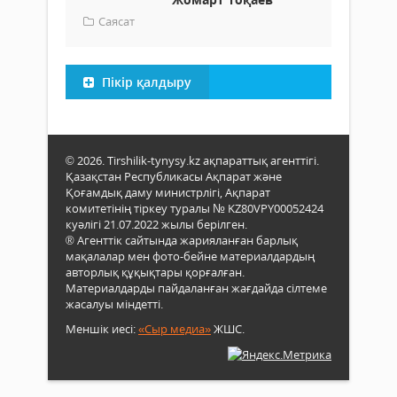
Саясат
Пікір қалдыру
© 2026. Tirshilik-tynysy.kz ақпараттық агенттігі.
Қазақстан Республикасы Ақпарат және
Қоғамдық даму министрлігі, Ақпарат
комитетінің тіркеу туралы № KZ80VPY00052424
куәлігі 21.07.2022 жылы берілген.
® Агенттік сайтында жарияланған барлық
мақалалар мен фото-бейне материалдардың
авторлық құқықтары қорғалған.
Материалдарды пайдаланған жағдайда сілтеме
жасалуы міндетті.
Меншік иесі:
«Сыр медиа»
ЖШС.