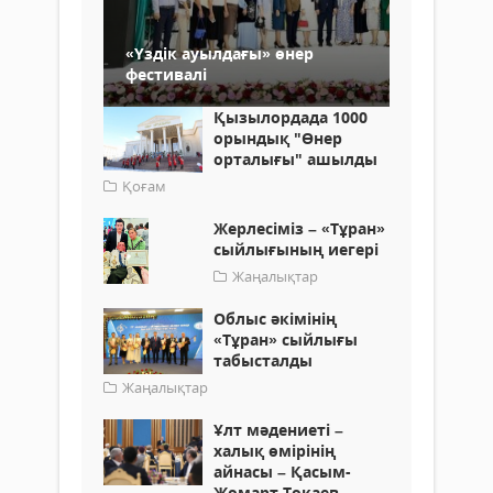
«Үздік ауылдағы» өнер
фестивалі
Қызылордада 1000
орындық "Өнер
орталығы" ашылды
Қоғам
Жерлесіміз – «Тұран»
сыйлығының иегері
Жаңалықтар
Облыс әкімінің
«Тұран» сыйлығы
табысталды
Жаңалықтар
Ұлт мәдениеті –
халық өмірінің
айнасы – Қасым-
Жомарт Тоқаев