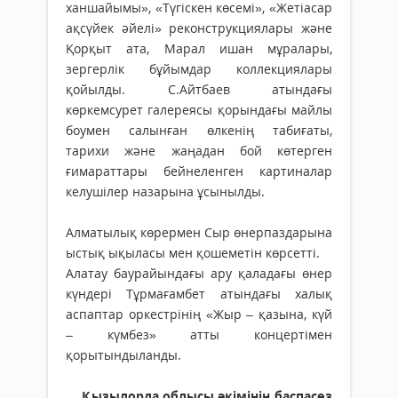
ханшайымы», «Түгіскен көсемі», «Жетіасар
ақсүйек әйелі» реконструкциялары және
Қорқыт ата, Марал ишан мұралары,
зергерлік бұйымдар коллекциялары
қойылды. С.Айтбаев атындағы
көркемсурет галереясы қорындағы майлы
боумен салынған өлкенің табиғаты,
тарихи және жаңадан бой көтерген
ғимараттары бейнеленген картиналар
келушілер назарына ұсынылды.
Алматылық көрермен Сыр өнерпаздарына
ыстық ықыласы мен қошеметін көрсетті.
Алатау баурайындағы ару қаладағы өнер
күндері Тұрмағамбет атындағы халық
аспаптар оркестрінің «Жыр – қазына, күй
– күмбез» атты концертімен
қорытындыланды.
Қызылорда облысы әкімінің баспасөз