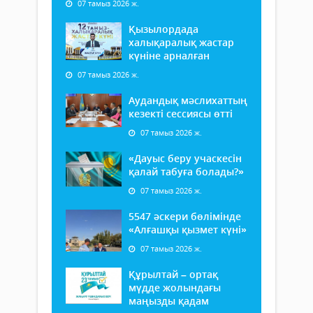
07 тамыз 2026 ж.
Қызылордада
халықаралық жастар
күніне арналған
07 тамыз 2026 ж.
Аудандық мәслихаттың
кезекті сессиясы өтті
07 тамыз 2026 ж.
«Дауыс беру учаскесін
қалай табуға болады?»
07 тамыз 2026 ж.
5547 әскери бөлімінде
«Алғашқы қызмет күні»
07 тамыз 2026 ж.
Құрылтай – ортақ
мүдде жолындағы
маңызды қадам