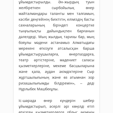
ұйымдастырылды. Ән-жырдың туын
желбіреткен сырбойылық өнер
майталмандары таланты мен талғамын,
кәсіби деңгейінің биіктігін, еліміздің басты
сахналарының біріндегі концертке
тыңғылықты дайындықпен барғанын
дәлелдеді. Мың жылдық тарихы бар, мың
бояулы мәдени астанамыз Алматыдағы
мерекені өткізуге атсалысқан барша
ұйымдастырушыларға, өнерпаздарға,
театр әртістеріне, мәдениет саласы
қызметкерлеріне, мекеме басшыларына
және қала, аудан әкімдіктеріне Сыр
жұртшылығының және өз атымнан зор
ризашылығымды білдіремін», – деді
Нұрлыбек Машбекұлы.
Іс-шарада өнер күндерін шебер
ұйымдастырып, әсерлі әрі көңілді етіп
өткізген қызметкерлерге облыс әкімінің