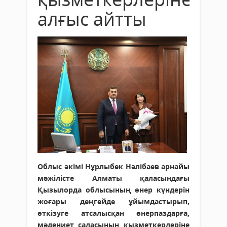
алғыс айтты
Облыс әкімі Нұрлыбек Нәлібаев арнайы
мәжілісте Алматы қаласындағы
Қызылорда облысының өнер күндерін
жоғары деңгейде ұйымдастырып,
өткізуге атсалысқан өнерпаздарға,
мәдениет саласының қызметкерлеріне