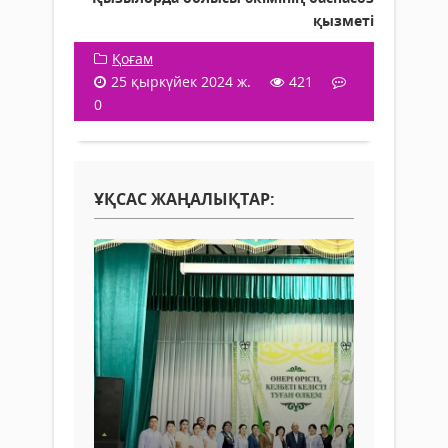
қызметі
Қоғам
25 қыркүйек 2024 ж.
421
0
ҰҚСАС ЖАҢАЛЫҚТАР: