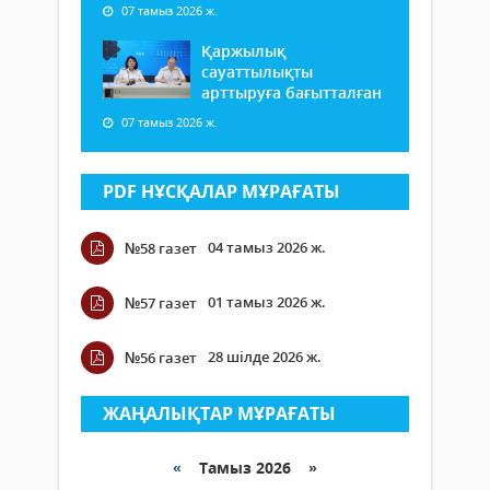
07 тамыз 2026 ж.
Қаржылық
сауаттылықты
арттыруға бағытталған
07 тамыз 2026 ж.
PDF НҰСҚАЛАР МҰРАҒАТЫ
04 тамыз 2026 ж.
№58 газет
01 тамыз 2026 ж.
№57 газет
28 шілде 2026 ж.
№56 газет
ЖАҢАЛЫҚТАР МҰРАҒАТЫ
«
Тамыз 2026 »