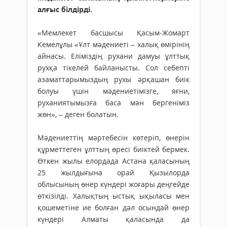
алғыс білдірді.
«Мемлекет басшысы Қасым-Жомарт
Кемелұлы «Ұлт мәдениеті – халық өмірінің
айнасы. Еліміздің рухани дамуы ұлттық
рухқа тікелей байланысты. Сол себепті
азаматтарымыздың рухы әрқашан биік
болуы үшін мәдениетімізге, яғни,
руханиятымызға баса мән бергеніміз
жөн», – деген болатын.
Мәдениеттің мәртебесін көтеріп, өнерін
құрметтеген ұлттың өресі биіктей бермек.
Өткен жылы елордада Астана қаласының
25 жылдығына орай Қызылорда
облысының өнер күндері жоғары деңгейде
өткізілді. Халықтың ыстық ықыласы мен
қошеметіне ие болған дәл осындай өнер
күндері Алматы қаласында да