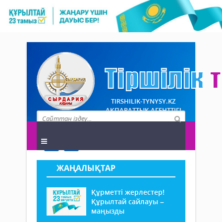
TIRSHILIK-TYNYSY.KZ
АҚПАРАТТЫҚ АГЕНТТІГІ
ЖАҢАЛЫҚТАР
Құрметті жерлестер!
Құрылтай сайлауы –
маңызды