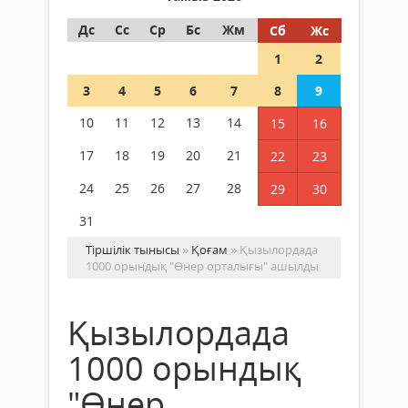
Дс
Сс
Ср
Бс
Жм
Сб
Жс
1
2
3
4
5
6
7
8
9
10
11
12
13
14
15
16
17
18
19
20
21
22
23
24
25
26
27
28
29
30
31
Тіршілік тынысы
»
Қоғам
» Қызылордада
1000 орындық "Өнер орталығы" ашылды
Қызылордада
1000 орындық
"Өнер