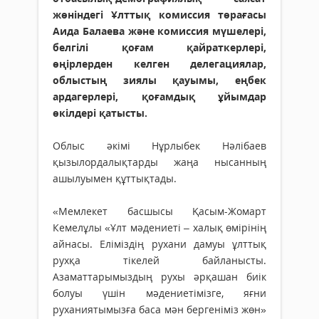
жөніндегі Ұлттық комиссия төрағасы
Аида Балаева және комиссия мүшелері,
белгілі қоғам қайраткерлері,
өңірлерден келген делегациялар,
облыстың зиялы қауымы, еңбек
ардагерлері, қоғамдық ұйымдар
өкілдері қатысты.
Облыс әкімі Нұрлыбек Нәлібаев
қызылордалықтарды жаңа нысанның
ашылуымен құттықтады.
«Мемлекет басшысы Қасым-Жомарт
Кемелұлы «Ұлт мәдениеті – халық өмірінің
айнасы. Еліміздің рухани дамуы ұлттық
рухқа тікелей байланысты.
Азаматтарымыздың рухы әрқашан биік
болуы үшін мәдениетімізге, яғни
руханиятымызға баса мән бергеніміз жөн»