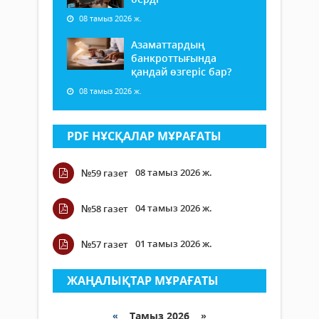
08 тамыз 2026 ж.
Азаматтардың
банкроттығында
қандай өзгеріс бар?
08 тамыз 2026 ж.
PDF НҰСҚАЛАР МҰРАҒАТЫ
08 тамыз 2026 ж.
№59 газет
04 тамыз 2026 ж.
№58 газет
01 тамыз 2026 ж.
№57 газет
ЖАҢАЛЫҚТАР МҰРАҒАТЫ
«
Тамыз 2026 »