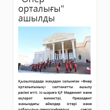
орталығы"
ашылды
Қызылордада жаңадан салынған «Өнер
орталығының» салтанатты ашылу
рәсімі өтті. Іс-шараға ҚР Мәдениет және
ақпарат министрі, Президент
жанындағы әйелдер істері және
отбасылық-демографиялық саясат