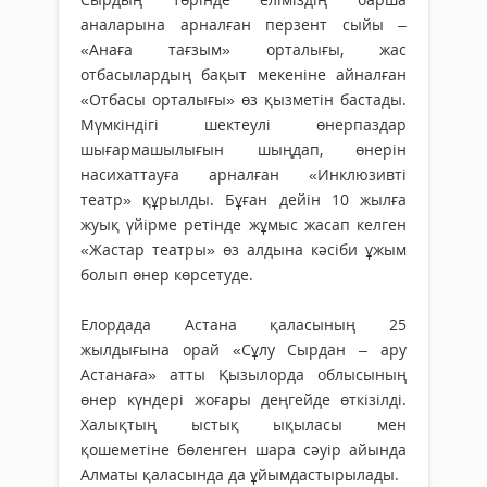
аналарына арналған перзент сыйы –
«Анаға тағзым» орталығы, жас
отбасылардың бақыт мекеніне айналған
«Отбасы орталығы» өз қызметін бастады.
Мүмкіндігі шектеулі өнерпаздар
шығармашылығын шыңдап, өнерін
насихаттауға арналған «Инклюзивті
театр» құрылды. Бұған дейін 10 жылға
жуық үйірме ретінде жұмыс жасап келген
«Жастар театры» өз алдына кәсіби ұжым
болып өнер көрсетуде.
Елордада Астана қаласының 25
жылдығына орай «Сұлу Сырдан – ару
Астанаға» атты Қызылорда облысының
өнер күндері жоғары деңгейде өткізілді.
Халықтың ыстық ықыласы мен
қошеметіне бөленген шара сәуір айында
Алматы қаласында да ұйымдастырылады.