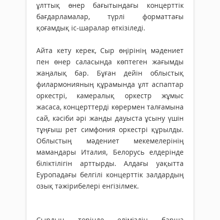
ұлттық өнер бағытындағы концерттік
бағдарламалар, түрлі форматтағы
қоғамдық іс-шаралар өткізіледі.
Айта кету керек, Сыр өңірінің мәдениет
пен өнер саласында көптеген жағымды
жаңалық бар. Бұған дейін облыстық
филармонияның құрамында ұлт аспаптар
оркестрі, камералық оркестр жұмыс
жасаса, концерттерді көрермен талғамына
сай, кәсіби әрі жанды дауыста ұсыну үшін
тұңғыш рет симфония оркестрі құрылды.
Облыстың мәдениет мекемелерінің
мамандары Италия, Белорусь елдерінде
біліктілігін арттырды. Алдағы уақытта
Еуропадағы белгілі концерттік залдардың
озық тәжірибелері енгізілмек.
Сырдың төрінде еліміздің барша