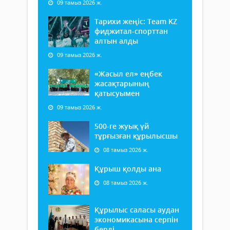
09 тамыз 2026 ж.
Тарихи жеңіс: Team KZ
фиджитал-спорттан
алтын алды
09 тамыз 2026 ж.
«Жасыл ел» еңбек
жасақтарының
қатысуымен
09 тамыз 2026 ж.
500-ге жуық үй
тұрғызған құрылысшы
08 тамыз 2026 ж.
Құрыш қолды ана
08 тамыз 2026 ж.
Құрылыс саласы аудан
экономикасына серпін
берді