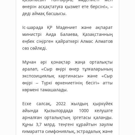
өнерін асқақтатуға қызмет ете берсін!», –
деді аймақ басшысы.
Іс-шарада ҚР Мәдениет және ақпарат
министрі Аида Балаева, Қазақстанның
еңбек сіңірген қайраткері Алмас Алматов
сөз сөйледі.
Мұнан әрі қонақтар жаңа орталықты
аралап, «Сыр өңірі өнер тұлғаларының
экспозициялық картинасы» және «Сыр
өңірі – Түркі өркениетінің бесігі» атты
көрмені тамашалады.
Еске салсақ, 2022 жылдың қыркүйек
айында Қызылордада 1000 келушіге
арналған орталықтың іргетасы қаланды.
Құны 3,7 млрд. теңгені құрайтын зәулім
ғимаратта симфониялық, эстрадалық және