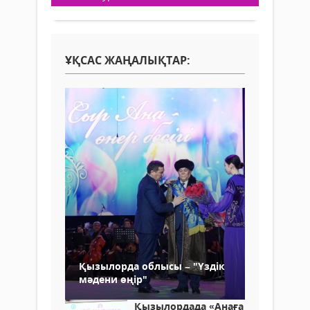
ҰҚСАС ЖАҢАЛЫҚТАР:
Қызылорда облысы – "Үздік
мәдени өңір"
Қызылордада «Анаға