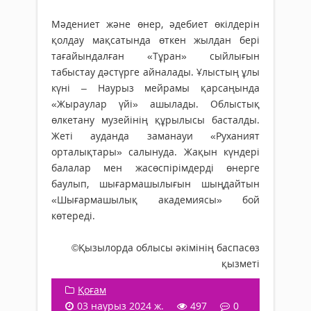
Мәдениет және өнер, әдебиет өкілдерін
қолдау мақсатында өткен жылдан бері
тағайындалған «Тұран» сыйлығын
табыстау дәстүрге айналады. Ұлыстың ұлы
күні – Наурыз мейрамы қарсаңында
«Жыраулар үйі» ашылады. Облыстық
өлкетану музейінің құрылысы басталды.
Жеті ауданда заманауи «Руханият
орталықтары» салынуда. Жақын күндері
балалар мен жасөспірімдерді өнерге
баулып, шығармашылығын шыңдайтын
«Шығармашылық академиясы» бой
көтереді.
©️Қызылорда облысы әкімінің баспасөз
қызметі
Қоғам
03 наурыз 2024 ж.
497
0