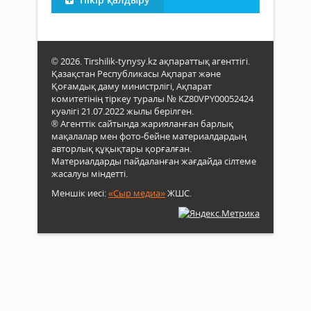
© 2026. Tirshilik-tynysy.kz ақпараттық агенттігі.
Қазақстан Республикасы Ақпарат және
Қоғамдық даму министрлігі, Ақпарат
комитетінің тіркеу туралы № KZ80VPY00052424
куәлігі 21.07.2022 жылы берілген.
® Агенттік сайтында жарияланған барлық
мақалалар мен фото-бейне материалдардың
авторлық құқықтары қорғалған.
Материалдарды пайдаланған жағдайда сілтеме
жасалуы міндетті.
Меншік иесі:
«Сыр медиа»
ЖШС.