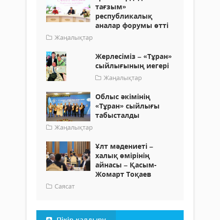
тағзым»
республикалық
аналар форумы өтті
Жаңалықтар
Жерлесіміз – «Тұран»
сыйлығының иегері
Жаңалықтар
Облыс әкімінің
«Тұран» сыйлығы
табысталды
Жаңалықтар
Ұлт мәдениеті –
халық өмірінің
айнасы – Қасым-
Жомарт Тоқаев
Саясат
Пікір қалдыру