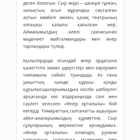
деген болатын. Сыр өңірі – шежіре тұнған,
халықтың асыл мұралары сақталған
алтын көмбелі мекен, қазақ театрының
алғашқы қазығы қағылған жер.
Аймағымыздың киелі сахнасынан
мәдениет майталмандары мен өнер
тарландары түледі.
Қызылордада осындай өнер ордасына
қажеттілік заман үдерістері мен көрермен
талғамына сәйкес туындады. Аз ғана
уақыттың ішінде құрыш қолды
құрылысшыларымыздың кәсіби шеберлігі
арқасында көз алдарыңызда сәні мен
сәулеті келіскен «Өнер орталығы» бой
көтерді. Ғимараттың салтанатты ашылуын
әйел-аналарымыздың құрметіне, Сыр
сұлуларының мерекесіне арнаудамыз.
«Өнер орталығы» еліміздің рухани
қазынасын толтыруға, мәдениеті мен