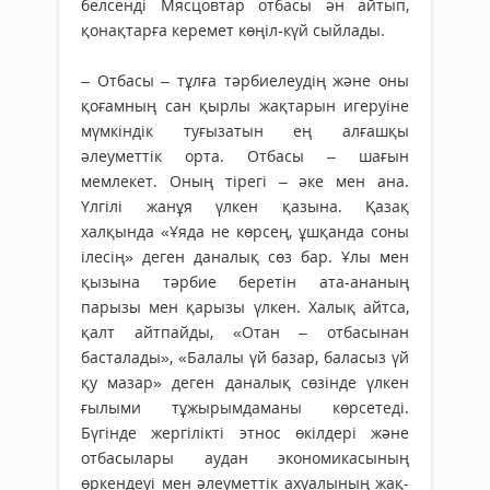
белсенді Мясцовтар отбасы ән айтып,
қонақтарға керемет көңіл-күй сыйлады.
– Отбасы – тұлға тәрбиелеудің және оны
қоғамның сан қырлы жақтарын игеруіне
мүмкіндік туғызатын ең алғашқы
әлеуметтік орта. Отбасы – шағын
мемлекет. Оның тірегі – әке мен ана.
Үлгілі жанұя үлкен қазына. Қазақ
халқында «Ұяда не көрсең, ұшқанда соны
ілесің» деген даналық сөз бар. Ұлы мен
қызына тәрбие беретін ата-ананың
парызы мен қарызы үлкен. Халық айтса,
қалт айтпайды, «Отан – отбасынан
басталады», «Балалы үй базар, баласыз үй
қу мазар» деген даналық сөзінде үлкен
ғылыми тұжырымдаманы көрсетеді.
Бүгінде жергілікті этнос өкілдері және
отбасылары аудан экономикасының
өркендеуі мен әлеуметтік ахуалының жақ­