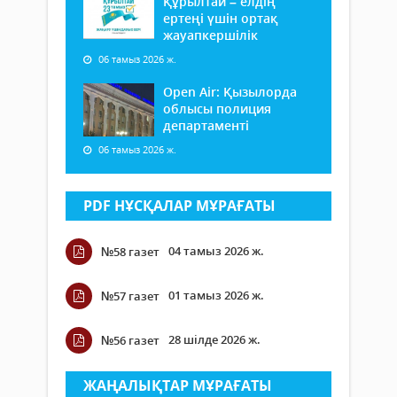
Құрылтай – елдің
ертеңі үшін ортақ
жауапкершілік
06 тамыз 2026 ж.
Open Air: Қызылорда
облысы полиция
департаменті
06 тамыз 2026 ж.
PDF НҰСҚАЛАР МҰРАҒАТЫ
04 тамыз 2026 ж.
№58 газет
01 тамыз 2026 ж.
№57 газет
28 шілде 2026 ж.
№56 газет
ЖАҢАЛЫҚТАР МҰРАҒАТЫ