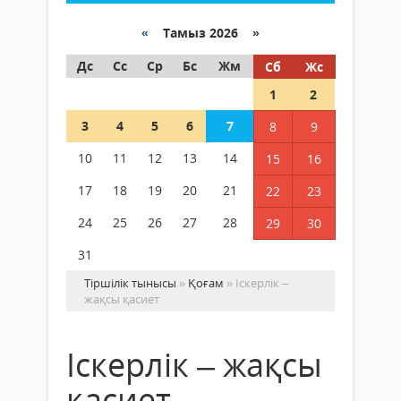
«
Тамыз 2026 »
Дс
Сс
Ср
Бс
Жм
Сб
Жс
1
2
3
4
5
6
7
8
9
10
11
12
13
14
15
16
17
18
19
20
21
22
23
24
25
26
27
28
29
30
31
Тіршілік тынысы
»
Қоғам
» Іскерлік –
жақсы қасиет
Іскерлік – жақсы
қасиет