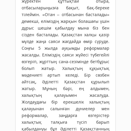
жүректен құттықтай отыра,
отбасыларыңызға бақыт, бақ-береке
тілеймін. «Отан – отбасынан басталады»
демекші, еліміздің жарқын болашағы үшін
дұрыс шешім қабылдау мына біз бен
сізден бас­талады. Қазақстан халқы қазір
мүлде жаңа саяси жағдайда өмір сүруде.
Соңғы 5 жылда ауқымды реформалар
жасалды. Еліміздің саяси жүйесі түбегейлі
өзгеріп, жұрт­тың сана-сезімінде бетбұрыс
болып жатыр. Халықтың құқықтық
мәдениеті артып келеді. Бір сөзбен
айтсақ, Әділетті Қазақстан құрылып
жатыр. Мұның бәрі, ең алдымен,
халықтың қалауымен жасалуда.
Жолдаудағы бір ерекшелік халықтың
қалауынан салынған дүниелер мен
реформалар, заңдарға өзгерістер
халықтық талқыға түсіп барып
қабылдануы бұл Әділетті Қазақстанның