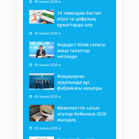
06 тамыз 2026 ж.
14 тамыздан бастап
еGov-та цифрлық
құжаттарды алу
06 тамыз 2026 ж.
Өңірдегі білім сапасы
жаңа талаптар
негізінде
06 тамыз 2026 ж.
Жаңақорған
ауданында құс
фабрикасы ашылды
06 тамыз 2026 ж.
Мемлекеттік сатып
алулар бойынша 2026
жылдың
06 тамыз 2026 ж.