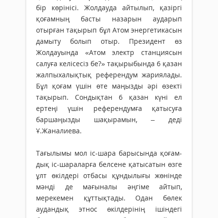
бір көрінісі. Жолдау­да айтылып, қазіргі
қоғамның басты назарын аударып
отырған тақырып бұл Атом энергетикасын
дамыту болып отыр. Президент өз
Жолдауында «Атом электр станция­сын
салуға келісесіз бе?» тақырыбында 6 қазан
жалпыхалықтық референдум жариялады.
Бұл қоғам үшін өте маңызды әрі өзекті
тақырып. Сондықтан 6 қазан күні ел
ертеңі үшін референдумға қатысуға
баршаңызды шақырамын, – деді
Ұ.Жаналиева.
Тағылымы мол іс-шара барысында қо­ғам­
дық іс-шараларға белсене қатысатын өзге
ұлт өкілдері отбасы құндылығы жөнін­де
мәнді де мағыналы әңгіме айтып,
мерекемен құттықтады. Одан бөлек
аудандық этнос өкілдерінің ішіндегі