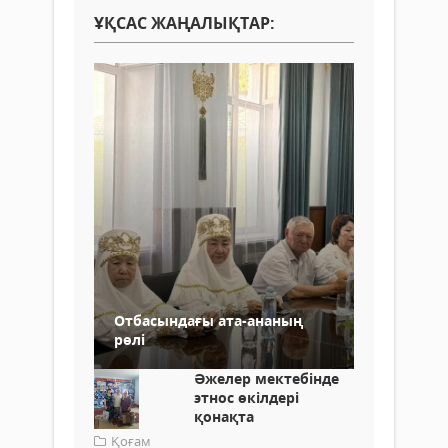
ҰҚСАС ЖАҢАЛЫҚТАР:
Отбасындағы ата-ананың
рөлі
Әжелер мектебінде
этнос өкілдері
қонақта
Қоғам