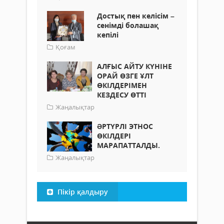
Достық пен келісім –
сенімді болашақ
кепілі
Қоғам
АЛҒЫС АЙТУ КҮНІНЕ
ОРАЙ ӨЗГЕ ҰЛТ
ӨКІЛДЕРІМЕН
КЕЗДЕСУ ӨТТІ
Жаңалықтар
ƏРТҮРЛІ ЭТНОС
ӨКІЛДЕРІ
МАРАПАТТАЛДЫ.
Жаңалықтар
Пікір қалдыру