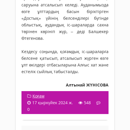
саруы­на атсалысып келеді. Ауданымызда
өзге ұлттардың басын біріктірген
«Достық» үйінің белсенділері бүгінде
облыстық, аудандық іс-шараларда сахна
төрінен көрі­ніп жүр, – деді Балшекер
Өтегенова.
Кездесу соңында, қоғамдық іс-шара­ларға
белсене қатысып, атсалысып жүрген өзге
ұлт өкілдері отбасыларына Алғыс хат және
естелік сыйлық табысталды.
Алтынай ЖҮНІСОВА
Қоғам
17 қыркүйек 2024 ж.
548
0