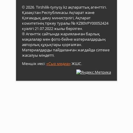
© 2026. Tirshilik-tynysy.kz ақпараттық агенттігі.
Қазақстан Республикасы Ақпарат және
Қоғамдық даму министрлігі, Ақпарат
комитетінің тіркеу туралы № KZ80VPY00052424
куәлігі 21.07.2022 жылы берілген.
® Агенттік сайтында жарияланған барлық
мақалалар мен фото-бейне материалдардың
авторлық құқықтары қорғалған.
Материалдарды пайдаланған жағдайда сілтеме
жасалуы міндетті.
Меншік иесі:
«Сыр медиа»
ЖШС.