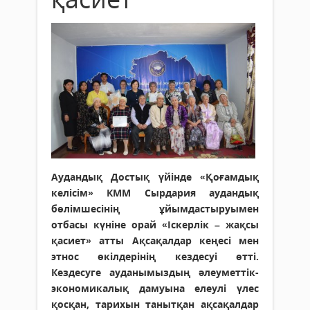
Аудандық Достық үйінде «Қоғамдық
келісім» КММ Сырдария аудандық
бөлімшесінің ұйымдастыруымен
отбасы күніне орай «Іскерлік – жақсы
қасиет» атты Ақсақалдар кеңесі мен
этнос өкілдерінің кездесуі өтті.
Кездесуге ауданымыздың әлеуметтік-
экономикалық дамуына елеулі үлес
қосқан, тарихын танытқан ақсақалдар