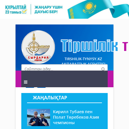
TIRSHILIK-TYNYSY.KZ
АҚПАРАТТЫҚ АГЕНТТІГІ
ЖАҢАЛЫҚТАР
Кирилл Тубаев пен
Полат Төребеков Азия
чемпионы