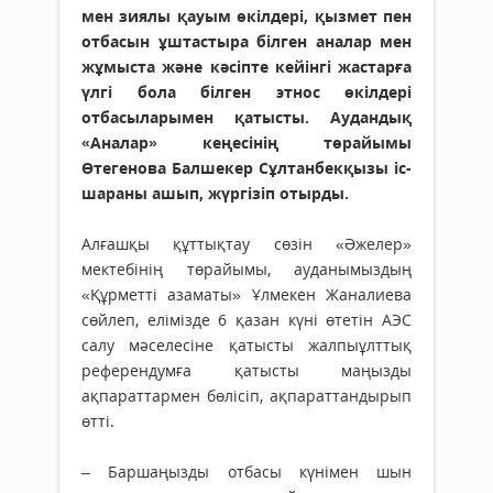
мен зиялы қауым өкілдері, қызмет пен
отбасын ұштастыра білген аналар мен
жұмыста және кәсіпте кейінгі жастарға
үлгі бола білген этнос өкілдері
отбасыларымен қатысты. Аудандық
«Аналар» кеңесінің төрайымы
Өтегенова Балшекер Сұлтанбекқызы іс-
шараны ашып, жүргізіп отырды.
Алғашқы құттықтау сөзін «Әжелер»
мектебінің төрайымы, ауданымыздың
«Құр­метті азаматы» Ұлмекен Жаналиева
сөй­леп, елімізде 6 қазан күні өтетін АЭС
салу мәселесіне қатысты жалпыұлттық
рефе­рендумға қатысты маңызды
ақпараттармен бөлісіп, ақпараттандырып
өтті.
– Баршаңызды отбасы күнімен шын