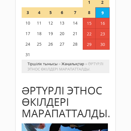
1
2
3
4
5
6
7
8
9
10
11
12
13
14
15
16
17
18
19
20
21
22
23
24
25
26
27
28
29
30
31
Тіршілік тынысы
»
Жаңалықтар
» ƏРТҮРЛІ
ЭТНОС ӨКІЛДЕРІ МАРАПАТТАЛДЫ.
ƏРТҮРЛІ ЭТНОС
ӨКІЛДЕРІ
МАРАПАТТАЛДЫ.