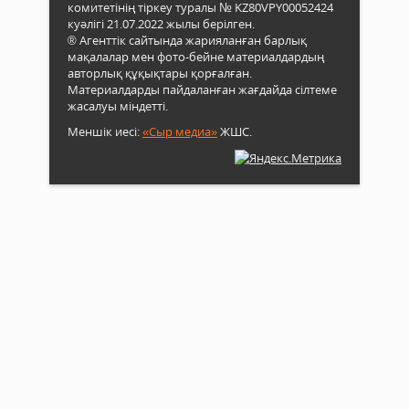
комитетінің тіркеу туралы № KZ80VPY00052424
куәлігі 21.07.2022 жылы берілген.
® Агенттік сайтында жарияланған барлық
мақалалар мен фото-бейне материалдардың
авторлық құқықтары қорғалған.
Материалдарды пайдаланған жағдайда сілтеме
жасалуы міндетті.
Меншік иесі:
«Сыр медиа»
ЖШС.