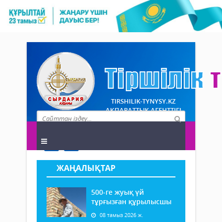
TIRSHILIK-TYNYSY.KZ
АҚПАРАТТЫҚ АГЕНТТІГІ
ЖАҢАЛЫҚТАР
500-ге жуық үй
тұрғызған құрылысшы
08 тамыз 2026 ж.