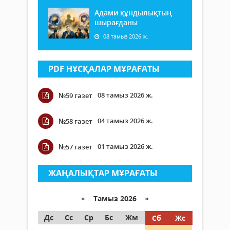
Адами құндылықтың
шырағданы
08 тамыз 2026 ж.
PDF НҰСҚАЛАР МҰРАҒАТЫ
08 тамыз 2026 ж.
№59 газет
04 тамыз 2026 ж.
№58 газет
01 тамыз 2026 ж.
№57 газет
ЖАҢАЛЫҚТАР МҰРАҒАТЫ
«
Тамыз 2026 »
Дс
Сс
Ср
Бс
Жм
Сб
Жс