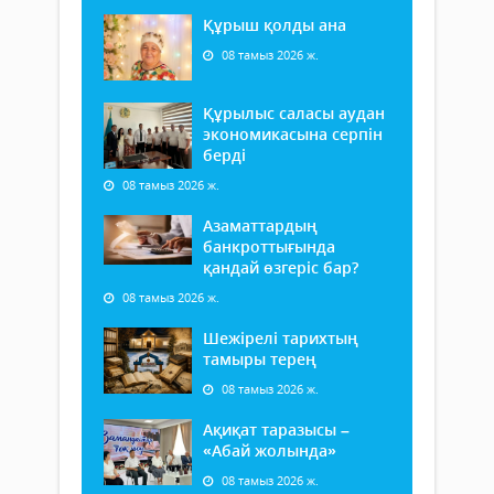
Құрыш қолды ана
08 тамыз 2026 ж.
Құрылыс саласы аудан
экономикасына серпін
берді
08 тамыз 2026 ж.
Азаматтардың
банкроттығында
қандай өзгеріс бар?
08 тамыз 2026 ж.
Шежірелі тарихтың
тамыры терең
08 тамыз 2026 ж.
Ақиқат таразысы –
«Абай жолында»
08 тамыз 2026 ж.