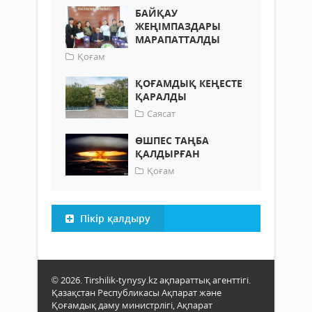
БАЙҚАУ
ЖЕҢІМПАЗДАРЫ
МАРАПАТТАЛДЫ
Қоғам
ҚОҒАМДЫҚ КЕҢЕСТЕ
ҚАРАЛДЫ
Саясат
ӨШПЕС ТАҢБА
ҚАЛДЫРҒАН
Қоғам
Пікір қалдыру
© 2026. Tirshilik-tynysy.kz ақпараттық агенттігі.
Қазақстан Республикасы Ақпарат және
Қоғамдық даму министрлігі, Ақпарат