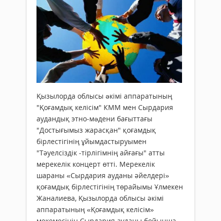
Қызылорда облысы əкімі аппаратының
"Қоғамдық келісім" КММ мен Сырдария
аудандық этно-мəдени бағыттағы
"Достығымыз жарасқан" қоғамдық
бірлестігінің ұйымдастыруымен
"Тәуелсіздік -тірлігімнің айғағы" атты
мерекелік концерт өтті. Мерекелік
шараны «Сырдария ауданы әйелдері»
қоғамдық бірлестігінің төрайымы Ұлмекен
Жаналиева, Қызылорда облысы әкімі
аппаратының «Қоғамдық келісім»
мекемесінің Сырдария ауданы бойынша