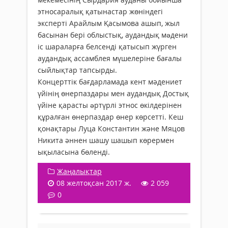
этносаралық қатынастар жөніндегі
эксперті Арайлым Қасымова ашып, жыл
басынан бері облыстық, аудандық мəдени
іс шараларға белсенді қатысып жүрген
аудандық ассамблея мүшелеріне бағалы
сыйлықтар тапсырды.
Концерттік бағдарламада кент мәдениет
үйінің өнерпаздары мен аудандық Достық
үйіне қарасты əртүрлі этнос өкілдерінен
құралған өнерпаздар өнер көрсетті. Кеш
қонақтары Луца Константин және Мяцов
Никита әннен шашу шашып көрермен
ықыласына бөленді.
Жаңалықтар
08 желтоқсан 2017 ж.
2 059
0