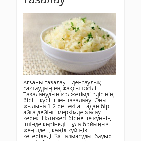
Ағзаны тазалау – денсаулық
сақтаудың ең жақсы тәсілі.
Тазаланудың қолжетімді әдісінің
бірі – күрішпен тазалану. Оны
жылына 1-2 рет екі аптадан бір
айға дейінгі мерзімде жасау
керек. Нәтижесі бірнеше күннің
ішінде көрінеді. Тұла-бойыңыз
жеңілдеп, көңіл-күйіңіз
көтеріледі. Зат алмасуды, бауыр