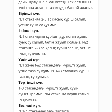
дайындалуына 5 күн кетеді. Тек алтыншы
күні ғана ағзаны тазалауды бастай аласыз.
Бірінші күн.
№1 стаканға 2-3 ас қасық күріш салып,
үстіне суық су құямыз.
Екінші күн.
№1 стакандағы күрішті дұрыстап жуып,
суық су құйып, бетін жауып қоямыз. №2
стаканға 2-3 ас қасық күріш салып, үстіне
суық су құямыз.
Үшінші күн.
№1 және №2 стакандағы күрішті жуып,
үтіне таза су құямыз. №3 стаканға күріш
салып, су құямыз.
Төртінші күн.
1-3 стакандағы күрішті жуып, суын
ауыстырамыз. №4 стаканға күріш салып,
су құямыз.
Бесінші күн.
№1-4 стакандардағы тәртіпті