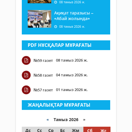
08 тамыз 2026 ж.
Ақиқат таразысы –
«Абай жолында»
08 тамыз 2026 ж.
PDF НҰСҚАЛАР МҰРАҒАТЫ
08 тамыз 2026 ж.
№59 газет
04 тамыз 2026 ж.
№58 газет
01 тамыз 2026 ж.
№57 газет
ЖАҢАЛЫҚТАР МҰРАҒАТЫ
«
Тамыз 2026 »
Дс
Сс
Ср
Бс
Жм
Сб
Жс