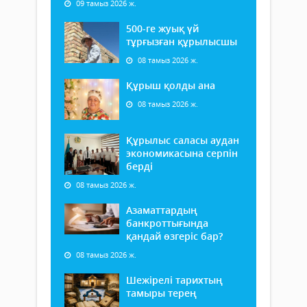
09 тамыз 2026 ж.
500-ге жуық үй
тұрғызған құрылысшы
08 тамыз 2026 ж.
Құрыш қолды ана
08 тамыз 2026 ж.
Құрылыс саласы аудан
экономикасына серпін
берді
08 тамыз 2026 ж.
Азаматтардың
банкроттығында
қандай өзгеріс бар?
08 тамыз 2026 ж.
Шежірелі тарихтың
тамыры терең