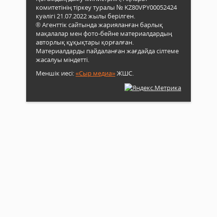
комитетінің тіркеу туралы № KZ80VPY00052424
куәлігі 21.07.2022 жылы берілген.
® Агенттік сайтында жарияланған барлық
мақалалар мен фото-бейне материалдардың
авторлық құқықтары қорғалған.
Материалдарды пайдаланған жағдайда сілтеме
жасалуы міндетті.
Меншік иесі:
«Сыр медиа»
ЖШС.