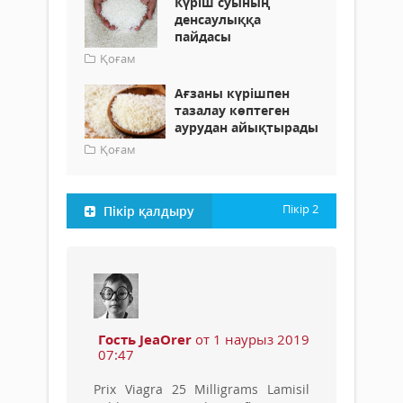
Күріш суының
денсаулыққа
пайдасы
Қоғам
Ағзаны күрішпен
тазалау көптеген
аурудан айықтырады
Қоғам
Пікір
2
Пікір қалдыру
Гость JeaOrer
от 1 наурыз 2019
07:47
Prix Viagra 25 Milligrams Lamisil