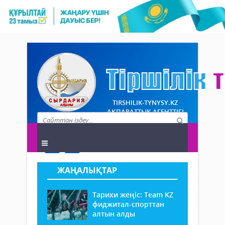
TIRSHILIK-TYNYSY.KZ
АҚПАРАТТЫҚ АГЕНТТІГІ
ЖАҢАЛЫҚТАР
Тарихи жеңіс: Team KZ
фиджитал-спорттан
алтын алды