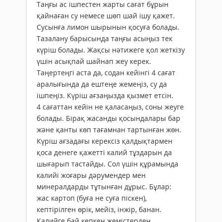
Таңғы ас ішпестен жарты сағат бұрын
қайнаған су немесе шөп шай ішу қажет.
Сусынға лимон шырынын қосуға болады.
Тазалану барысында таңғы асыңыз тек
күріш болады. Жақсы нәтижеге қол жеткізу
үшін асықпай шайнап жеу керек.
Таңертеңгі аста да, содан кейінгі 4 сағат
аралығында да ештеңе жемеңіз, су да
ішпеңіз. Күріш ағзаңызда қызмет етсін.
4 сағаттан кейін не қаласаңыз, соны жеуге
болады. Бірақ жасанды қосындалары бар
және қанты көп тағамнан тартынған жөн.
Күріш ағзадағы керексіз қалдықтармен
қоса денеге қажетті калий тұздарын да
шығарып тастайды. Сол үшін құрамында
калийі жоғары дәрумендер мен
минералдарды тұтынған дұрыс. Бұлар:
жас картоп (буға не суға піскен),
кептірілген өрік, мейіз, інжір, банан.
Калийге бай кепкен жемістерден