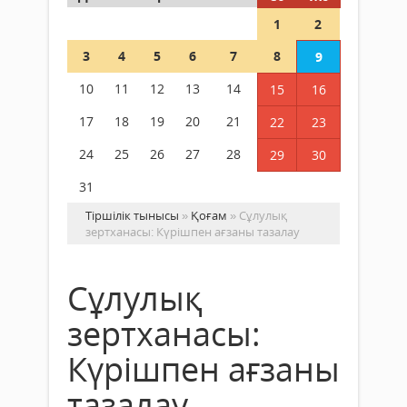
1
2
3
4
5
6
7
8
9
10
11
12
13
14
15
16
17
18
19
20
21
22
23
24
25
26
27
28
29
30
31
Тіршілік тынысы
»
Қоғам
» Сұлулық
зертханасы: Күрішпен ағзаны тазалау
Сұлулық
зертханасы:
Күрішпен ағзаны
тазалау