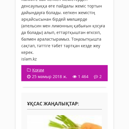
денсаулыққа өте пайдалы жеміс тортын
дайындауға болады. кепкен жемістің
әрқайсысынан бірдей мөлшерде
(апельсин мен лимонның қабығын қосуға
да болады) алып, еттартқыштан өткізіп,
балмен араластырамыз. Тоңазытқышта
сақтап, тәттіге тәбет тартқан кезде жеу
керек.
islam.kz
Қоғам
25 мамыр 2018 ж.
1 464
2
ҰҚСАС ЖАҢАЛЫҚТАР: