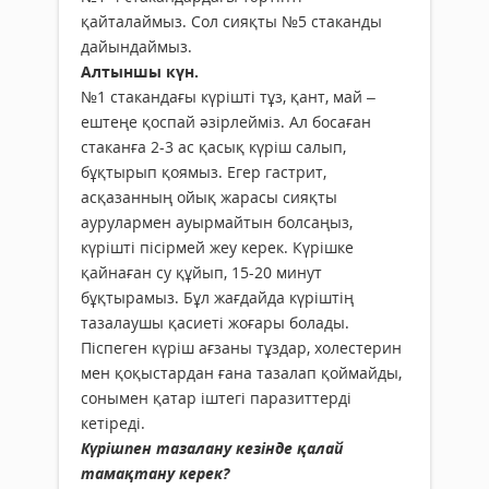
қайталаймыз. Сол сияқты №5 стаканды
дайындаймыз.
Алтыншы күн.
№1 стакандағы күрішті тұз, қант, май –
ештеңе қоспай әзірлейміз. Ал босаған
стаканға 2-3 ас қасық күріш салып,
бұқтырып қоямыз. Егер гастрит,
асқазанның ойық жарасы сияқты
аурулармен ауырмайтын болсаңыз,
күрішті пісірмей жеу керек. Күрішке
қайнаған су құйып, 15-20 минут
бұқтырамыз. Бұл жағдайда күріштің
тазалаушы қасиеті жоғары болады.
Піспеген күріш ағзаны тұздар, холестерин
мен қоқыстардан ғана тазалап қоймайды,
сонымен қатар іштегі паразиттерді
кетіреді.
Күрішпен тазалану кезінде қалай
тамақтану керек?