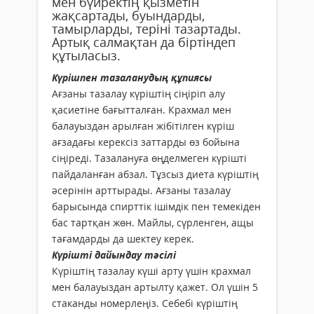
мен бүйректің қызметін
жақсартады, буындарды,
тамырларды, теріні тазартады.
Артық салмақтан да біртіндеп
құтыласыз.
Күрішпен тазаланудың құпиясы
Ағзаны тазалау күріштің сіңіріп алу
қасиетіне бағытталған. Крахмал мен
балауыздан арылған жібітілген күріш
ағзадағы керексіз заттарды өз бойына
сіңіреді. Тазалануға өңделмеген күрішті
пайдаланған абзал. Тұзсыз диета күріштің
әсерінін арттырады. Ағзаны тазалау
барысында спирттік ішімдік пен темекіден
бас тартқан жөн. Майлы, сүрленген, ащы
тағамдарды да шектеу керек.
Күрішті дайындау тәсілі
Күріштің тазалау күші арту үшін крахмал
мен балауыздан артылту қажет. Ол үшін 5
стаканды номерлеңіз. Себебі күріштің