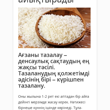
Ағзаны тазалау –
денсаулық сақтаудың ең
жақсы тәсілі.
Тазаланудың қолжетімді
әдісінің бірі – күрішпен
тазалану.
Оны жылына 1-2 рет екі аптадан бір айға
дейінгі мерзімде жасау керек. Нәтижесі
бірнеше күннің ішінде көрінеді. Тұла-