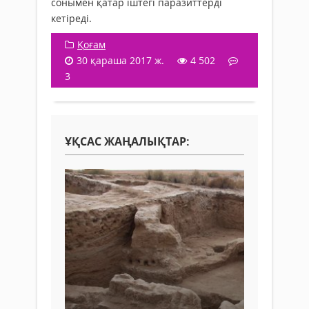
сонымен қатар іштегі паразиттерді
кетіреді.
Қоғам
30 қараша 2017 ж.
4 502
3
ҰҚСАС ЖАҢАЛЫҚТАР: