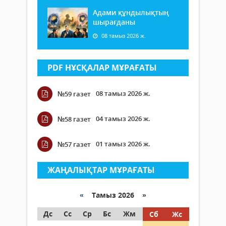
Адами құндылықтың
шырағданы
08 тамыз 2026 ж.
PDF НҰСҚАЛАР МҰРАҒАТЫ
08 тамыз 2026 ж.
№59 газет
04 тамыз 2026 ж.
№58 газет
01 тамыз 2026 ж.
№57 газет
ЖАҢАЛЫҚТАР МҰРАҒАТЫ
«
Тамыз 2026 »
Дс
Сс
Ср
Бс
Жм
Сб
Жс