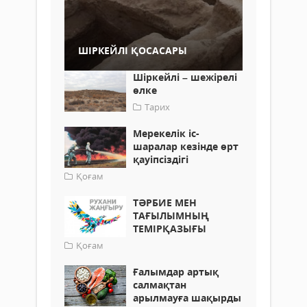
ШІРКЕЙЛІ ҚОСАСАРЫ
Шіркейлі – шежірелі
өлке
Тарих
Мерекелік іс-
шаралар кезінде өрт
қауіпсіздігі
Қоғам
ТӘРБИЕ МЕН
ТАҒЫЛЫМНЫҢ
ТЕМІРҚАЗЫҒЫ
Қоғам
Ғалымдар артық
салмақтан
арылмауға шақырды