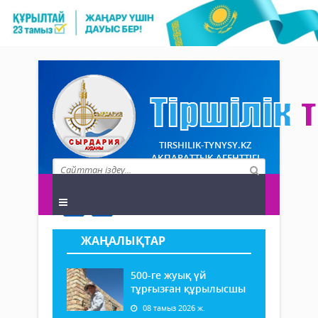
TIRSHILIK-TYNYSY.KZ
АҚПАРАТТЫҚ АГЕНТТІГІ
ЖАҢАЛЫҚТАР
500-ге жуық үй
тұрғызған құрылысшы
08 тамыз 2026 ж.