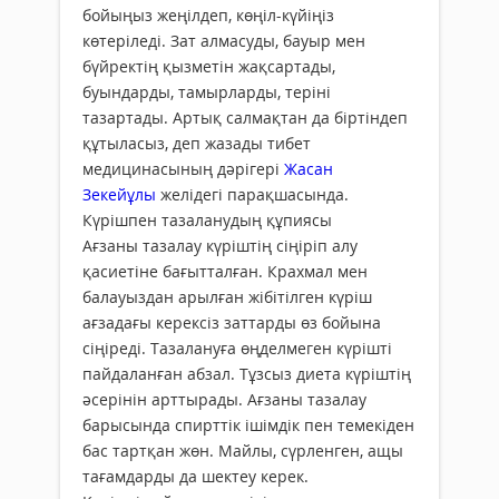
бойыңыз жеңілдеп, көңіл-күйіңіз
көтеріледі. Зат алмасуды, бауыр мен
бүйректің қызметін жақсартады,
буындарды, тамырларды, теріні
тазартады. Артық салмақтан да біртіндеп
құтыласыз, деп жазады тибет
медицинасының дәрігері
Жасан
Зекейұлы
желідегі парақшасында.
Күрішпен тазаланудың құпиясы
Ағзаны тазалау күріштің сіңіріп алу
қасиетіне бағытталған. Крахмал мен
балауыздан арылған жібітілген күріш
ағзадағы керексіз заттарды өз бойына
сіңіреді. Тазалануға өңделмеген күрішті
пайдаланған абзал. Тұзсыз диета күріштің
әсерінін арттырады. Ағзаны тазалау
барысында спирттік ішімдік пен темекіден
бас тартқан жөн. Майлы, сүрленген, ащы
тағамдарды да шектеу керек.