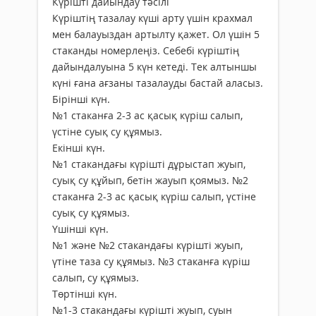
Күрішті дайындау тәсілі
Күріштің тазалау күші арту үшін крахмал
мен балауыздан артылту қажет. Ол үшін 5
стаканды номерлеңіз. Себебі күріштің
дайындалуына 5 күн кетеді. Тек алтыншы
күні ғана ағзаны тазалауды бастай аласыз.
Бірінші күн.
№1 стаканға 2-3 ас қасық күріш салып,
үстіне суық су құямыз.
Екінші күн.
№1 стакандағы күрішті дұрыстап жуып,
суық су құйып, бетін жауып қоямыз. №2
стаканға 2-3 ас қасық күріш салып, үстіне
суық су құямыз.
Үшінші күн.
№1 және №2 стакандағы күрішті жуып,
үтіне таза су құямыз. №3 стаканға күріш
салып, су құямыз.
Төртінші күн.
№1-3 стакандағы күрішті жуып, суын