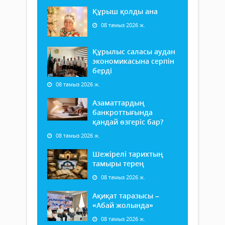
Құрыш қолды ана
08 тамыз 2026 ж.
Құрылыс саласы аудан
экономикасына серпін
берді
08 тамыз 2026 ж.
Азаматтардың
банкроттығында
қандай өзгеріс бар?
08 тамыз 2026 ж.
Шежірелі тарихтың
тамыры терең
08 тамыз 2026 ж.
Ақиқат таразысы –
«Абай жолында»
08 тамыз 2026 ж.