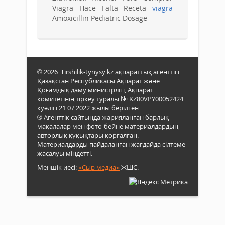
Viagra Hace Falta Receta
viagra
Amoxicillin Pediatric Dosage
© 2026. Tirshilik-tynysy.kz ақпараттық агенттігі.
Қазақстан Республикасы Ақпарат және
Қоғамдық даму министрлігі, Ақпарат
комитетінің тіркеу туралы № KZ80VPY00052424
куәлігі 21.07.2022 жылы берілген.
® Агенттік сайтында жарияланған барлық
мақалалар мен фото-бейне материалдардың
авторлық құқықтары қорғалған.
Материалдарды пайдаланған жағдайда сілтеме
жасалуы міндетті.
Меншік иесі:
«Сыр медиа»
ЖШС.