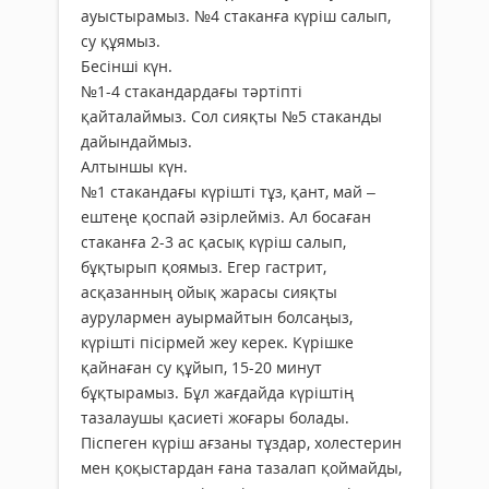
ауыстырамыз. №4 стаканға күріш салып,
су құямыз.
Бесінші күн.
№1-4 стакандардағы тәртіпті
қайталаймыз. Сол сияқты №5 стаканды
дайындаймыз.
Алтыншы күн.
№1 стакандағы күрішті тұз, қант, май –
ештеңе қоспай әзірлейміз. Ал босаған
стаканға 2-3 ас қасық күріш салып,
бұқтырып қоямыз. Егер гастрит,
асқазанның ойық жарасы сияқты
аурулармен ауырмайтын болсаңыз,
күрішті пісірмей жеу керек. Күрішке
қайнаған су құйып, 15-20 минут
бұқтырамыз. Бұл жағдайда күріштің
тазалаушы қасиеті жоғары болады.
Піспеген күріш ағзаны тұздар, холестерин
мен қоқыстардан ғана тазалап қоймайды,