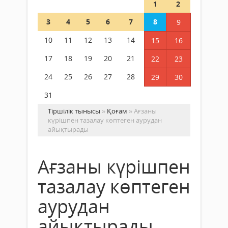
1
2
3
4
5
6
7
8
9
10
11
12
13
14
15
16
17
18
19
20
21
22
23
24
25
26
27
28
29
30
31
Тіршілік тынысы
»
Қоғам
» Ағзаны
күрішпен тазалау көптеген аурудан
айықтырады
Ағзаны күрішпен
тазалау көптеген
аурудан
айықтырады