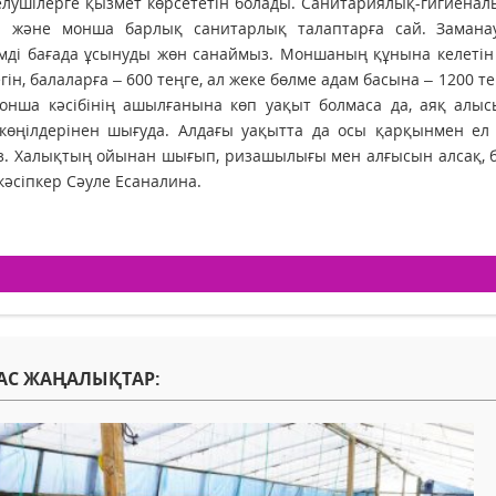
келушілерге қызмет көрсететін болады. Санитариялық-гигиенал
а және монша барлық санитарлық талаптарға сай. Замана
мді бағада ұсынуды жөн санаймыз. Моншаның құнына келетін б
гін, балаларға – 600 теңге, ал жеке бөлме адам басына – 1200 тең
монша кәсібінің ашылғанына көп уақыт болмаса да, аяқ алы
көңілдерінен шығуда. Алдағы уақытта да осы қарқынмен ел и
. Халықтың ойынан шығып, ризашылығы мен алғысын алсақ, біз 
 кәсіпкер Сәуле Есаналина.
АС ЖАҢАЛЫҚТАР: