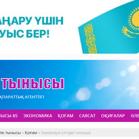
АҚПАРАТТЫҚ АГЕНТТІГІ
НЫСЫ-85
ЭКОНОМИКА
ҚОҒАМ
САЯСАТ
ОҚИҒАЛАР
ӘЛ
лік тынысы
»
Қоғам
» Заманауи үлгідегі монша