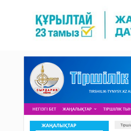
TIRSHILIK-TYNYSY.KZ 
НЕГІЗГІ БЕТ
ЖАҢАЛЫҚТАР
ТІРШІЛІК ТЫ
ЖАҢАЛЫҚТАР
Тірші