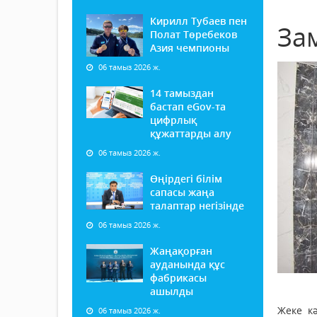
Кирилл Тубаев пен
За
Полат Төребеков
Азия чемпионы
06 тамыз 2026 ж.
14 тамыздан
бастап еGov-та
цифрлық
құжаттарды алу
06 тамыз 2026 ж.
Өңірдегі білім
сапасы жаңа
талаптар негізінде
06 тамыз 2026 ж.
Жаңақорған
ауданында құс
фабрикасы
ашылды
Жеке кә
06 тамыз 2026 ж.