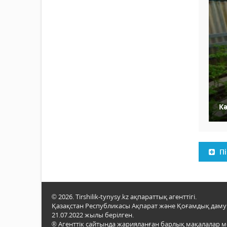
Кә
Пі
© 2026. Tirshilik-tynysy.kz ақпараттық агенттігі.
Қазақстан Республикасы Ақпарат және Қоғамдық даму м
21.07.2022 жылы берілген.
® Агенттік сайтында жарияланған барлық мақалалар 