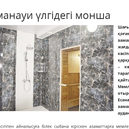
манауи үлгідегі монша
Шағы
қоға
зама
жағд
кәсі
қарқ
– кә
тар
қайт
Мемл
отыр
Есан
зам
ауда
сіппен айналысуға білек сыбана кіріскен азаматтарға мемлек