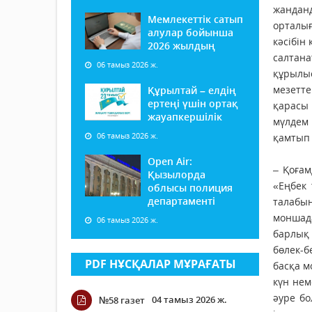
жандан
Мемлекеттік сатып
орталы
алулар бойынша
кәсібін
2026 жылдың
салтан
06 тамыз 2026 ж.
құрылы
мезетт
Құрылтай – елдің
ертеңі үшін ортақ
қарасы 
жауапкершілік
мүлдем
06 тамыз 2026 ж.
қамтып 
Open Air:
– Қоғам
Қызылорда
«Еңбек 
облысы полиция
департаменті
тала­б
моншад
06 тамыз 2026 ж.
барлық 
бөлек-б
PDF НҰСҚАЛАР МҰРАҒАТЫ
басқа м
күн нем
әуре б
04 тамыз 2026 ж.
№58 газет