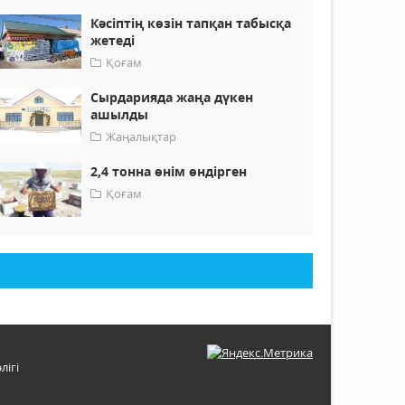
Кәсіптің көзін тапқан табысқа
жетеді
Қоғам
Сырдарияда жаңа дүкен
ашылды
Жаңалықтар
2,4 тонна өнім өндірген
Қоғам
лігі