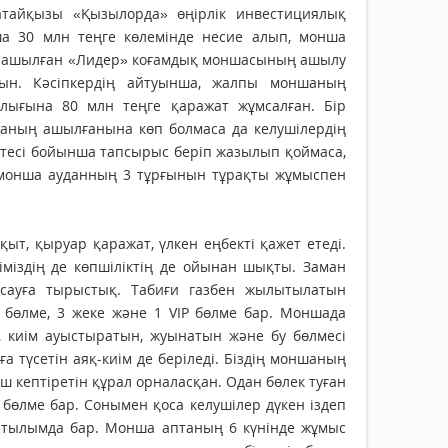
ңатайқызы «Қызылорда» өңірлік инвестициялық
а 30 млн теңге көлемінде несие алып, монша
үшін ашылған «Лидер» коғамдық моншасының ашылу
тын. Кәсіпкердің айтуынша, жалпы моншаның
лығына 80 млн теңге қаражат жұмсалған. Бір
шаның ашылғанына көп болмаса да келушілердің
стесі бойынша тапсырыс беріп жазылып қоймаса,
монша ауданның 3 тұр­ғынын тұрақты жұмыспен
т, қыр­уар қаражат, үлкен ең­бекті қа­­жет етеді.
зіміз­дің де көп­шіліктің де ойы­нан шықты. Заман
асауға тырыстық. Табиғи газбен жылытылатын
бөлме, 3 жеке және 1 VIP бөлме бар. Моншада
, киім ауыстыратын, жуынатын және бу бөлмесі
а түсетін аяқ-киім де беріледі. Біздің моншаның
 кептіретін құрал орналасқан. Одан бөлек туған
 бөлме бар. Сонымен қоса келушілер дүкен іздеп
сатылымда бар. Монша аптаның 6 күнінде жұмыс