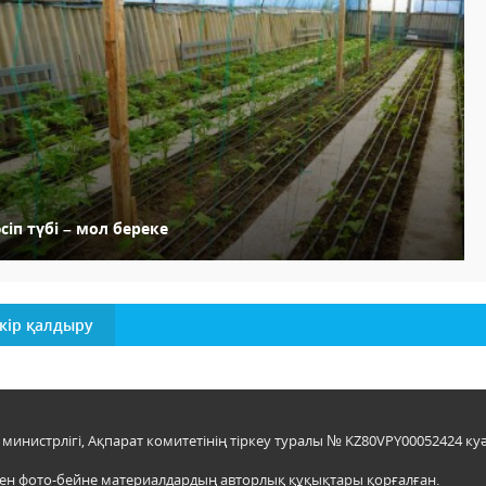
сіп түбі – мол береке
кір қалдыру
инистрлігі, Ақпарат комитетінің тіркеу туралы № KZ80VPY00052424 куә
мен фото-бейне материалдардың авторлық құқықтары қорғалған.