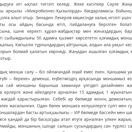
дыруға игі ықпал тигізіп келеді. Жеке кәсіпкер Сәуле Жа
ғы арқылы «Микробизнес-Қызыл­орда» бағдарламасы бойынш
 қолға алып отыр. Зинадин Лекеров көшесінде халық игілігі 
аты осы айдың басында өтіп, пайдалануға берілген бола
сына, ішіне керекті құрал-жабдықтар мен жиһаздардың бар
егі сыйымдылығы 50 адамға қызмет көрсететін қоғамдық мон
қалың. Көпшілік тұрғындардың айтуынша, алдын ала уақыт ке
 орын болмай қалатын көрінеді. Жаңадан ашылған қоғамдық 
отыр.
дық мон­ша салу – біз ой­ла­ғандай оңай емес екен. Қан­шама уақы
түбі – береке» де­мекші, ең­­бе­гіміздің арқа­сында мон­шамыз ө
ына сай моншаны барынша заманауи үлгідегі дизайнмен ж
а ерлерге және әйелдерге арналған 15 адамдық 1 жуынатын 
жағдай қарастырылған. Себебі әр бөлмеде өзінің демалатын
өлек жасалынған. Одан бөлек моншаға келушілерге сүлгі мен суғ
оншалардан басты артықшылығы – VIP бөлмеде бассейн мен шаш
есе қандай да бір басқосуды атап өтуге арналған үлкен жарық
олмайды, моншаның ішінде салқын сусындардың сан түрлісі 