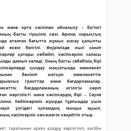
н және орта кәсіппен айналысу – бүгінгі
мның басты тіршілік көзі. Әрине, нарықтық
нда аталған бағытта жұмыс жасау қалыпты
ай екені белгілі. Өңірімізде жыл санап
пкерлер қатары көбейіп, кәсіпкерлік саласы
ынды дамып келеді. Оның басты себебінің бірі
сіпкерлерді қолдау мақсатында мемлекет
апынан бөлініп жатқан мемлекеттік
арымсыз гранттар және бағдарламалар.
екеттік бағдарламаның игілігін көріп
ған жергілікті жеке кәсіпкердің бірі – Сәуле
алина. Кейіпкеріміз жуырда тұрғындар үшін
анауи үлгідегі қоғамдық монша ашып,
нның кәсіпкерлік көкжиегін кеңейтіп отыр.
ет тарапынан әркез қолдау көрсетіліп, кәсібін