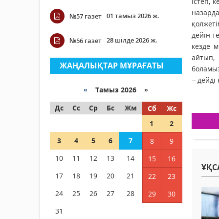
істеп, 
назард
01 тамыз 2026 ж.
№57 газет
қолжеті
дейін те
28 шілде 2026 ж.
№56 газет
кезде 
айтып, 
ЖАҢАЛЫҚТАР МҰРАҒАТЫ
боламыз
– дейді
«
Тамыз 2026 »
Дс
Сс
Ср
Бс
Жм
Сб
Жс
1
2
3
4
5
6
7
8
9
10
11
12
13
14
15
16
ҰҚС
17
18
19
20
21
22
23
24
25
26
27
28
29
30
31