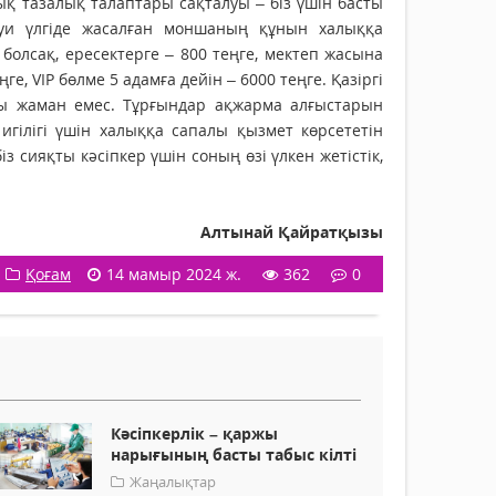
ық тазалық талаптары сақталуы – біз үшін басты
уи үлгіде жасалған моншаның құнын халыққа
олсақ, ересектерге – 800 теңге, мектеп жасына
ге, VIP бөлме 5 адамға дейін – 6000 теңге. Қазіргі
сы жаман емес. Тұрғындар ақжарма алғыстарын
гілігі үшін халыққа сапалы қызмет көрсететін
сияқты кәсіпкер үшін соның өзі үлкен жетістік,
Алтынай Қайратқызы
Қоғам
14 мамыр 2024 ж.
362
0
Кәсіпкерлік – қаржы
нарығының басты табыс кілті
Жаңалықтар