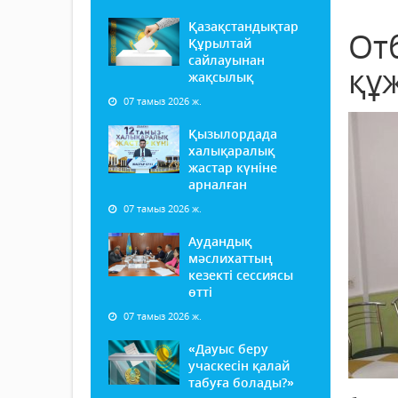
Қазақстандықтар
От
Құрылтай
сайлауынан
құ
жақсылық
07 тамыз 2026 ж.
Қызылордада
халықаралық
жастар күніне
арналған
07 тамыз 2026 ж.
Аудандық
мәслихаттың
кезекті сессиясы
өтті
07 тамыз 2026 ж.
«Дауыс беру
учаскесін қалай
табуға болады?»