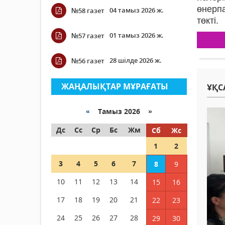
өнерп
04 тамыз 2026 ж.
№58 газет
төкті.
01 тамыз 2026 ж.
№57 газет
28 шілде 2026 ж.
№56 газет
ЖАҢАЛЫҚТАР МҰРАҒАТЫ
ҰҚС
«
Тамыз 2026 »
Дс
Сс
Ср
Бс
Жм
Сб
Жс
1
2
3
4
5
6
7
8
9
10
11
12
13
14
15
16
17
18
19
20
21
22
23
24
25
26
27
28
29
30