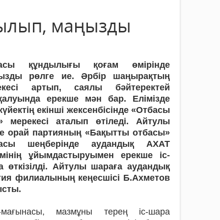
иылып, маңызды
асы құндылығы қоғам өмірінде
ызды рөлге ие. Әрбір шаңырақтың
екесі артып, саялы бәйтеректей
қалуында ерекше мән бар. Елімізде
үйектің екінші жексенбісінде «Отбасы
і» мерекесі аталып өтіледі. Айтулы
ге орай партияның «Бақытты отбасы»
асы шеңберінде аудандық АХАТ
імінің ұйымдастыруымен ерекше іс-
а өткізілді. Айтулы шараға аудандық
тия филиалының кеңесшісі Б.Ахметов
ысты.
-мағынасы, мазмұны терең іс-шара