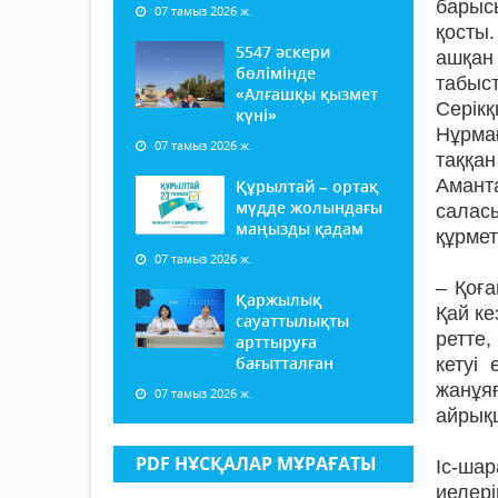
барысы
07 тамыз 2026 ж.
қосты.
5547 әскери
ашқан
бөлімінде
табыс
«Алғашқы қызмет
Серік
күні»
Нұрма
07 тамыз 2026 ж.
таққа
Амант
Құрылтай – ортақ
мүдде жолындағы
салас
маңызды қадам
құрме
07 тамыз 2026 ж.
– Қоғ
Қаржылық
Қай ке
сауаттылықты
ретте,
арттыруға
бағытталған
кетуі
жанұя
07 тамыз 2026 ж.
айрықш
PDF НҰСҚАЛАР МҰРАҒАТЫ
Іс-ша
иелер