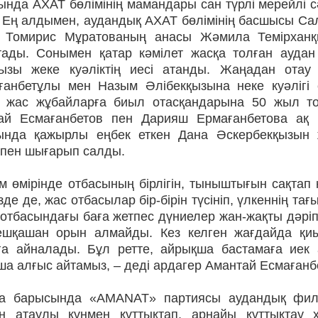
нда АХАТ бөлімінің мамандары сан түрлі мерейлі с
 Ең алдымен, аудандық АХАТ бөлімінің басшысы Сал
 Томирис Мұратованың анасы Жәмила Темірханқыз
тады. Сонымен қатар кәмілет жасқа толған ауда
қызы жеке куәліктің иесі атанды. Жаңадан ота
ғанбетұлы мен Назым Әлібекқызына неке куәлігі с
н жас жұбайларға биыл отасқандарына 50 жыл то
ай Есмағанбетов пен Дарияш Ермағанбетова ақ 
ында қажырлы еңбек еткен Дана Әскербекқызын 
тпен шығарып салды.
ам өмірінде отбасының бірлігін, тыныштығын сақта
зде де, жас отбасылар бір-бірін түсініп, үлкеннің та
 отбасындағы баға жетпес дүниелер жан-жақты дәрі
 ешқашан орын алмайды. Кез келген жағдайда қи
ға айналады. Бұл ретте, айрықша бастамаға иек
а алғыс айтамыз, – деді ардагер Амантай Есмағанб
ра барысында «AMANAT» партиясы аудандық фили
ін атаулы күнмен құттықтап, арнайы құттықтау 