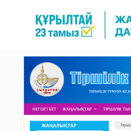
TIRSHILIK-TYNYSY.KZ 
НЕГІЗГІ БЕТ
ЖАҢАЛЫҚТАР
ТІРШІЛІК ТЫ
ЖАҢАЛЫҚТАР
Тірші