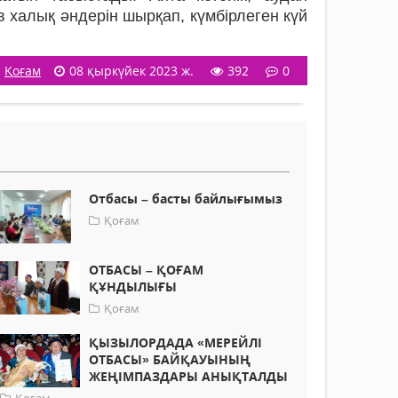
халық әндерін шырқап, күмбірлеген күй
Қоғам
08 қыркүйек 2023 ж.
392
0
Отбасы – басты байлығымыз
Қоғам
ОТБАСЫ – ҚОҒАМ
ҚҰНДЫЛЫҒЫ
Қоғам
ҚЫЗЫЛОРДАДА «МЕРЕЙЛІ
ОТБАСЫ» БАЙҚАУЫНЫҢ
ЖЕҢІМПАЗДАРЫ АНЫҚТАЛДЫ