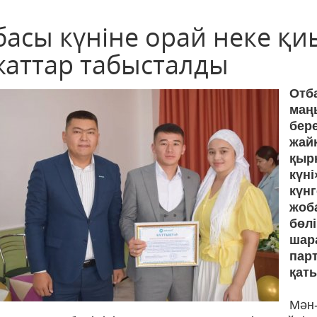
басы күніне орай неке қ
жаттар табысталды
Отб
маң
бер
жай
қырк
күн
күн
жоб
бөл
шар
пар
қат
Мән