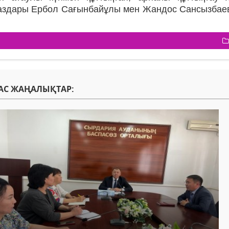
аздары Ербол Сағынбайұлы мен Жандос Сансызбаев 
АС ЖАҢАЛЫҚТАР: