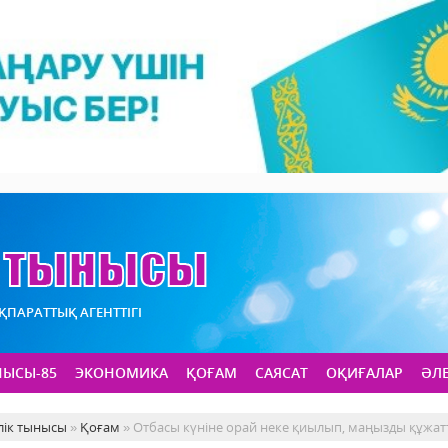
АҚПАРАТТЫҚ АГЕНТТІГІ
НЫСЫ-85
ЭКОНОМИКА
ҚОҒАМ
САЯСАТ
ОҚИҒАЛАР
ӘЛ
лік тынысы
»
Қоғам
» Отбасы күніне орай неке қиылып, маңызды құжат