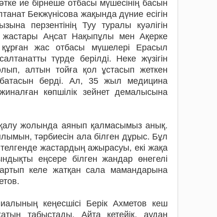
әтке ие бірнеше отбасы мүшесінің басын
танат Бекжүнісова жақында дүние есігін
ына перзентінің Туу туралы куәлігін
н жастары Аңсат Нақыпұлы мен Ақерке
у құрған жас отбасы мүшелері Ерасыл
алтанатты түрде берілді. Неке жүзігін
лып, алтын тойға қол ұстасып жеткен
батасын берді. Ал, 35 жыл медицина
жиналған көпшілік зейнет демалысына
п қалу жолында аянып қалмасымыз анық.
ғылымын, тәрбиесін ала білген дұрыс. Бұл
птелгенде жастардың ажырасуы, екі жақа
ындықты еңсере білген жандар өнегелі
 артып келе жатқан сала мамандарына
етов.
алының кеңесшісі Берік Ахметов кеш
хатын табыстады. Айта кетейік, аудан