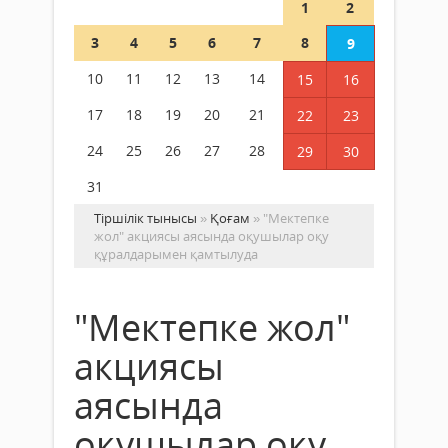
1
2
3
4
5
6
7
8
9
10
11
12
13
14
15
16
17
18
19
20
21
22
23
24
25
26
27
28
29
30
31
Тіршілік тынысы
»
Қоғам
» "Мектепке
жол" акциясы аясында оқушылар оқу
құралдарымен қамтылуда
"Мектепке жол"
акциясы
аясында
оқушылар оқу