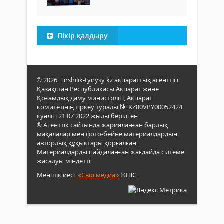
Пікір қалдыру
© 2026. Tirshilik-tynysy.kz ақпараттық агенттігі.
Қазақстан Республикасы Ақпарат және
Қоғамдық даму министрлігі, Ақпарат
комитетінің тіркеу туралы № KZ80VPY00052424
куәлігі 21.07.2022 жылы берілген.
® Агенттік сайтында жарияланған барлық
мақалалар мен фото-бейне материалдардың
авторлық құқықтары қорғалған.
Материалдарды пайдаланған жағдайда сілтеме
жасалуы міндетті.
Меншік иесі:
«Сыр медиа»
ЖШС.