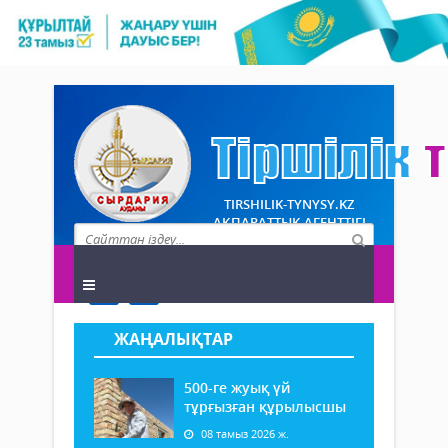
TIRSHILIK-TYNYSY.KZ
АҚПАРАТТЫҚ АГЕНТТІГІ
ЖАҢАЛЫҚТАР
500-ге жуық үй
тұрғызған құрылысшы
08 тамыз 2026 ж.