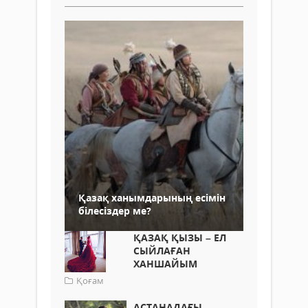
Қазақ ханымдарының есімін
білесіздер ме?
ҚАЗАҚ ҚЫЗЫ – ЕЛ
СЫЙЛАҒАН
ХАНШАЙЫМ
Қоғам
АСТАНАДАҒЫ