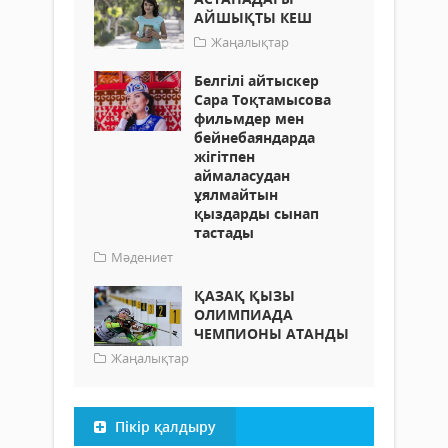
АЙШЫҚТЫ КЕШ
Жаңалықтар
Белгілі айтыскер
Сара Тоқтамысова
фильмдер мен
бейнебаяндарда
жігітпен
аймаласудан
ұялмайтын
қыздарды сынап
тастады
Мәдениет
ҚАЗАҚ ҚЫЗЫ
ОЛИМПИАДА
ЧЕМПИОНЫ АТАНДЫ
Жаңалықтар
Пікір қалдыру