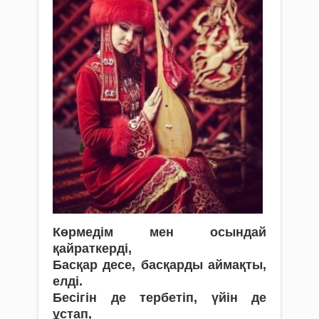
Көрмедім мен осындай
қайраткерді,
Басқар десе, басқарды аймақты,
елді.
Бесігін де тербетіп, үйін де
ұстап,