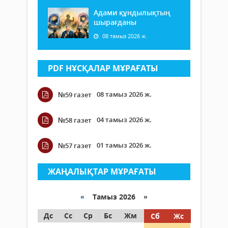
Адами құндылықтың
шырағданы
08 тамыз 2026 ж.
PDF НҰСҚАЛАР МҰРАҒАТЫ
08 тамыз 2026 ж.
№59 газет
04 тамыз 2026 ж.
№58 газет
01 тамыз 2026 ж.
№57 газет
ЖАҢАЛЫҚТАР МҰРАҒАТЫ
«
Тамыз 2026 »
Дс
Сс
Ср
Бс
Жм
Сб
Жс