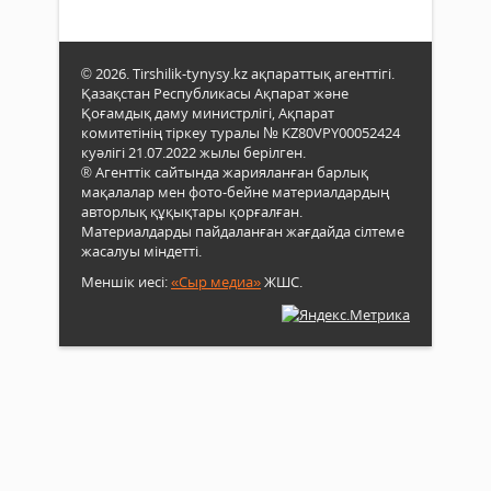
© 2026. Tirshilik-tynysy.kz ақпараттық агенттігі.
Қазақстан Республикасы Ақпарат және
Қоғамдық даму министрлігі, Ақпарат
комитетінің тіркеу туралы № KZ80VPY00052424
куәлігі 21.07.2022 жылы берілген.
® Агенттік сайтында жарияланған барлық
мақалалар мен фото-бейне материалдардың
авторлық құқықтары қорғалған.
Материалдарды пайдаланған жағдайда сілтеме
жасалуы міндетті.
Меншік иесі:
«Сыр медиа»
ЖШС.