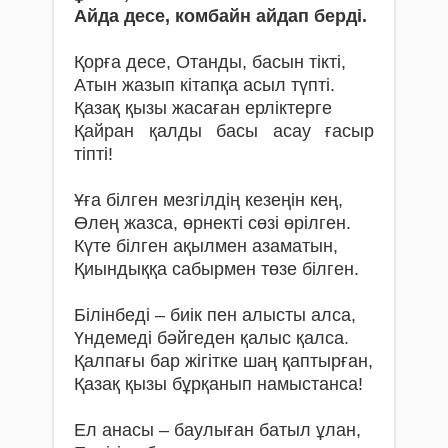
Айда десе, комбайн айдап берді.
Қорға десе, Отанды, басын тікті,
Атын жазып кітапқа асыл түпті.
Қазақ қызы жасаған ерліктерге
Қайран қалды басы асау ғасыр
тіпті!
Ұға білген мезгілдің кезеңін кең,
Өлең жазса, өрнекті сөзі өрілген.
Күте білген ақылмен азаматын,
Қиындыққа сабырмен төзе білген.
Білінбеді – биік пен алысты алса,
Үндемеді бәйгеден қалыс қалса.
Қалпағы бар жігітке шаң қаптырған,
Қазақ қызы бұрқанып намыстанса!
Ел анасы – баулыған батыл ұлан,