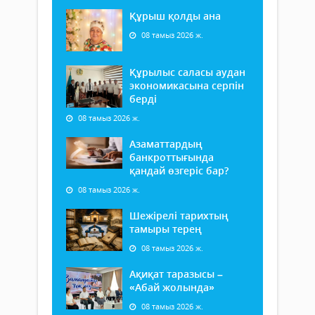
Құрыш қолды ана
08 тамыз 2026 ж.
Құрылыс саласы аудан
экономикасына серпін
берді
08 тамыз 2026 ж.
Азаматтардың
банкроттығында
қандай өзгеріс бар?
08 тамыз 2026 ж.
Шежірелі тарихтың
тамыры терең
08 тамыз 2026 ж.
Ақиқат таразысы –
«Абай жолында»
08 тамыз 2026 ж.