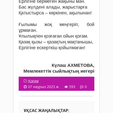
Ерлігіне бермеген жақыны мән.
Бас жүлдені алады, жарыстарға
Қатыстырса – көркінен, ақылынан!
Ғылымы жоқ меңгеріп, бой
ұрмаған.
Ұлылықпен қозғаған ойын қоғам.
Қазақ қызы – қазақтың мақтанышы,
Ерлігіне ескерткіш қойылмаған!
Күләш АХМЕТОВА,
Мемлекеттік сыйлықтың иегері
Қоғам
07 наурыз 2023 ж.
593
0
ҰҚСАС ЖАҢАЛЫҚТАР: