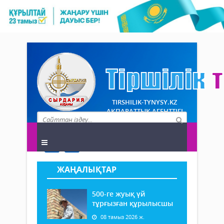
TIRSHILIK-TYNYSY.KZ
АҚПАРАТТЫҚ АГЕНТТІГІ
ЖАҢАЛЫҚТАР
500-ге жуық үй
тұрғызған құрылысшы
08 тамыз 2026 ж.