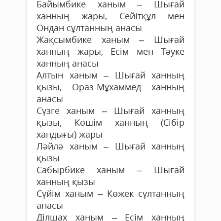
Байымбике ханым – Шығай
ханның жары, Сейітқұл мен
Ондан сұлтанның анасы
Жақсымбике ханым – Шығай
ханның жары, Есім мен Тәуке
ханның анасы
Алтын ханым – Шығай ханның
қызы, Ораз-Мұхаммед ханның
анасы
Сүзге ханым – Шығай ханның
қызы, Көшім ханның (Сібір
хандығы) жары
Ләйлә ханым – Шығай ханның
қызы
Сабырбике ханым – Шығай
ханның қызы
Сүйім ханым – Көжек сұлтанның
анасы
Ділшах ханым – Есім ханның