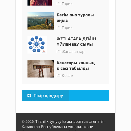
Тарих
Бегім ана туралы
аңыз
Тарих
ЖЕТІ АТАҒА ДЕЙІН
ҮЙЛЕНБЕУ СЫРЫ
Жаңалықтар
Кенесары ханның
кісесі табылды
Қоғам
Пікір қалдыру
© 2026. Tirshilik-tynysy.kz ақпараттық агенттігі.
Қазақстан Республикасы Ақпарат және