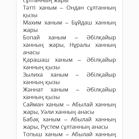
Тәтті ханым – Ондан сұлтанның
қызы
Махим ханым – Бұйдаш ханның
жары
Бопай ханым – Әбілқайыр
ханның жары, Нұралы ханның
анасы
Қарашаш ханым – Әбілқайыр
ханның қызы
Зылиха ханым – Әбілқайыр
ханның қызы
Жәннат ханым – Әбілқайыр
ханның қызы
Сайман ханым – Абылай ханның
жары, Уәли ханның анасы
Бабақ ханым – Абылай ханның
жары, Рүстем сұлтанның анасы
Топыш ханым – Абылай ханның