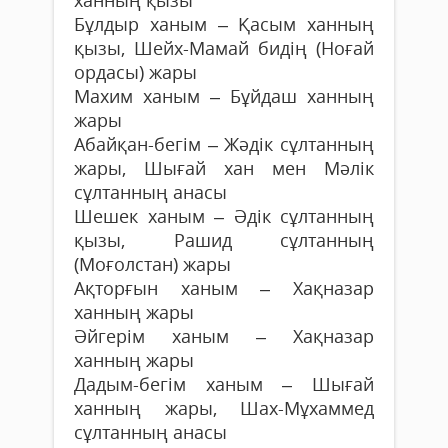
Бұлдыр ханым – Қасым ханның
қызы, Шейх-Мамай бидің (Ноғай
ордасы) жары
Махим ханым – Бұйдаш ханның
жары
Абайқан-бегім – Жәдік сұлтанның
жары, Шығай хан мен Мәлік
сұлтанның анасы
Шешек ханым – Әдік сұлтанның
қызы, Рашид сұлтанның
(Моғолстан) жары
Ақторғын ханым – Хақназар
ханның жары
Әйгерім ханым – Хақназар
ханның жары
Дадым-бегім ханым – Шығай
ханның жары, Шах-Мұхаммед
сұлтанның анасы