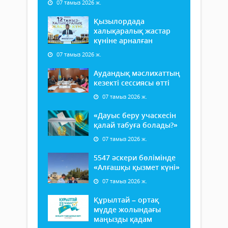
07 тамыз 2026 ж.
Қызылордада
халықаралық жастар
күніне арналған
07 тамыз 2026 ж.
Аудандық мәслихаттың
кезекті сессиясы өтті
07 тамыз 2026 ж.
«Дауыс беру учаскесін
қалай табуға болады?»
07 тамыз 2026 ж.
5547 әскери бөлімінде
«Алғашқы қызмет күні»
07 тамыз 2026 ж.
Құрылтай – ортақ
мүдде жолындағы
маңызды қадам