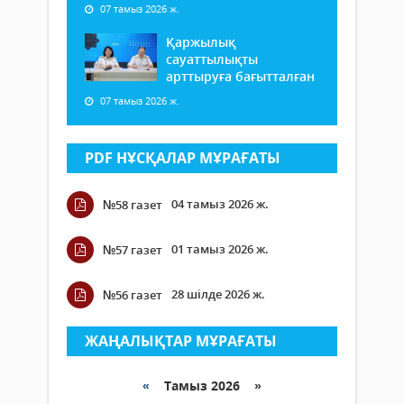
07 тамыз 2026 ж.
Қаржылық
сауаттылықты
арттыруға бағытталған
07 тамыз 2026 ж.
PDF НҰСҚАЛАР МҰРАҒАТЫ
04 тамыз 2026 ж.
№58 газет
01 тамыз 2026 ж.
№57 газет
28 шілде 2026 ж.
№56 газет
ЖАҢАЛЫҚТАР МҰРАҒАТЫ
«
Тамыз 2026 »