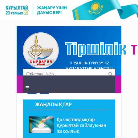
TIRSHILIK-TYNYSY.KZ
АҚПАРАТТЫҚ АГЕНТТІГІ
ЖАҢАЛЫҚТАР
Қазақстандықтар
Құрылтай сайлауынан
жақсылық