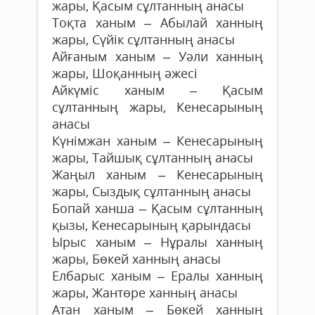
жары, Қасым сұлтанның анасы
Тоқта ханым – Абылай ханның
жары, Сүйік сұлтанның анасы
Айғаным ханым – Уәли ханның
жары, Шоқанның әжесі
Айкүміс ханым – Қасым
сұлтанның жары, Кенесарының
анасы
Күнімжан ханым – Кенесарының
жары, Тайшық сұлтанның анасы
Жаңыл ханым – Кенесарының
жары, Сыздық сұлтанның анасы
Бопай ханша – Қасым сұлтанның
қызы, Кенесарының қарындасы
Ырыс ханым – Нұралы ханның
жары, Бөкей ханның анасы
Елбарыс ханым – Ералы ханның
жары, Жантөре ханның анасы
Атан ханым – Бөкей ханның