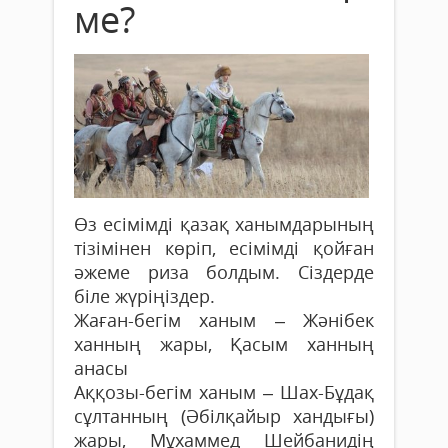
ме?
Өз есімімді қазақ ханымдарының
тізімінен көріп, есімімді қойған
әжеме риза болдым.
Сіздерде
біле жүріңіздер.
Жаған-бегім ханым – Жәнібек
ханның жары, Қасым ханның
анасы
Аққозы-бегім ханым – Шах-Бұдақ
сұлтанның (Әбілқайыр хандығы)
жары, Мұхаммед Шейбанидің