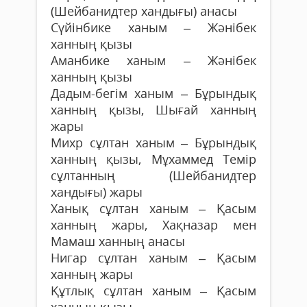
(Шейбанидтер хандығы) анасы
Сүйінбике ханым – Жәнібек
ханның қызы
Аманбике ханым – Жәнібек
ханның қызы
Дадым-бегім ханым – Бұрындық
ханның қызы, Шығай ханның
жары
Михр сұлтан ханым – Бұрындық
ханның қызы, Мұхаммед Темір
сұлтанның (Шейбанидтер
хандығы) жары
Ханық сұлтан ханым – Қасым
ханның жары, Хақназар мен
Мамаш ханның анасы
Нигар сұлтан ханым – Қасым
ханның жары
Құтлық сұлтан ханым – Қасым
ханның қызы