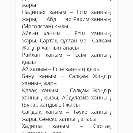
жары
Падишах ханым – Есім ханның
жары, Абд ар-Рахим-ханның
(Моғолстан) қызы
Айлин ханым – Есім ханның
жары, Сартақ сұлтан мен Салқам
Жәңгір ханның анасы
Райхан ханым – Есім ханның
қызы
Ай ханым – Есім ханның қызы
Бану ханым – Салқам Жәңгір
ханның жары
Қазақ ханым – Салқам Жәңгір
ханның қызы, Абдулазиз ханның
(Бұқар хандығы) жары
Сандық ханым – Тәуке ханның
жары, Сәмеке ханның анасы
Хадиша ханым – Сартақ
сұлтанның жары