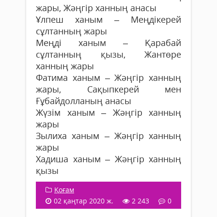
жары, Жәңгір ханның анасы
Ұлпеш ханым – Меңдікерей
сұлтанның жары
Меңді ханым – Қарабай
сұлтанның қызы, Жантөре
ханның жары
Фатима ханым – Жәңгір ханның
жары, Сақыпкерей мен
Ғұбайдолланың анасы
Жүзім ханым – Жәңгір ханның
жары
Зылиха ханым – Жәңгір ханның
жары
Хадиша ханым – Жәңгір ханның
қызы
Қоғам
02 қаңтар 2020 ж.
2 243
0