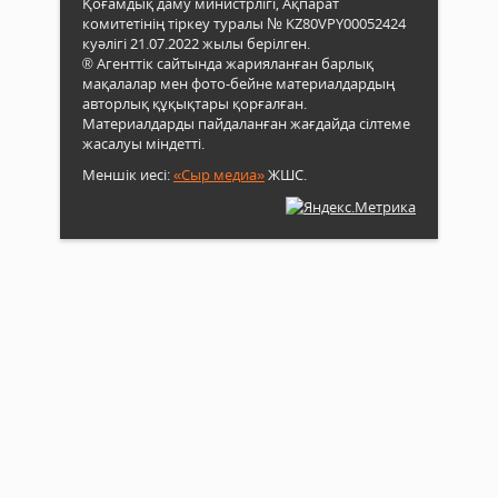
Қоғамдық даму министрлігі, Ақпарат
комитетінің тіркеу туралы № KZ80VPY00052424
куәлігі 21.07.2022 жылы берілген.
® Агенттік сайтында жарияланған барлық
мақалалар мен фото-бейне материалдардың
авторлық құқықтары қорғалған.
Материалдарды пайдаланған жағдайда сілтеме
жасалуы міндетті.
Меншік иесі:
«Сыр медиа»
ЖШС.