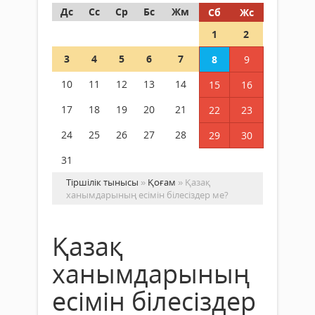
Дс
Сс
Ср
Бс
Жм
Сб
Жс
1
2
3
4
5
6
7
8
9
10
11
12
13
14
15
16
17
18
19
20
21
22
23
24
25
26
27
28
29
30
31
Тіршілік тынысы
»
Қоғам
» Қазақ
ханымдарының есімін білесіздер ме?
Қазақ
ханымдарының
есімін білесіздер