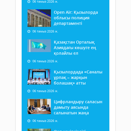
06 тамыз 2026 ж.
Open Air: Қызылорда
облысы полиция
департаменті
06 тамыз 2026 ж.
Қазақстан Орталық
Азиядағы көшуге ең
қолайлы ел
06 тамыз 2026 ж.
Қызылордада «Саналы
ұрпақ – жарқын
болашақ» атты
06 тамыз 2026 ж.
Цифрландыру саласын
дамыту аясында
салынатын жаңа
06 тамыз 2026 ж.