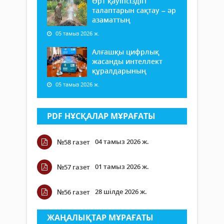
Өрт қауіпсіздігі
талаптарын сақтау – әр
азаматтың
05 тамыз 2026 ж.
Алғашқы цифрлық
жасанды интеллект
құралдарының
05 тамыз 2026 ж.
PDF НҰСҚАЛАР МҰРАҒАТЫ
04 тамыз 2026 ж.
№58 газет
01 тамыз 2026 ж.
№57 газет
28 шілде 2026 ж.
№56 газет
ЖАҢАЛЫҚТАР МҰРАҒАТЫ