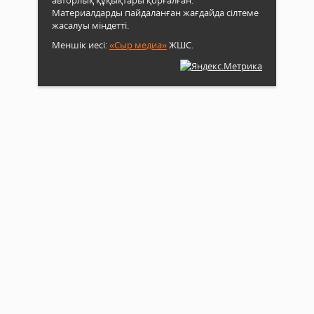
авторлық құқықтары қорғалған.
Материалдарды пайдаланған жағдайда сілтеме
жасалуы міндетті.
Меншік иесі:
«Сыр медиа»
ЖШС.