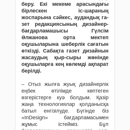
беру. Екі ме­кеме арасындағы
бірлескен іс-шараның
жоспарына сәйкес, ау­­дан­­­дық га­
зет редакциясының дизайнер-
бағдарламашысы Гүлсім
Әлжанова ор­­та мек­­теп
оқушыларына шеберлік сағатын
өткізді. Сабақта газет­ дизай­нын
жасаудың қыр-­­сы­ры жө­­нінде
оқушыларға кең көлемді ақпарат
берілді.
– Отыз жылға жуық дизайнерлік
еңбек өтілім­де көптеген
өзгерістерге куә болдым. Қазір
жаңа технологиялар қолданысқа
батыл енгізілуде. Бүгінде біз
«InDesign» бағдар­ламасымен
жұмыс істейміз. Бұл