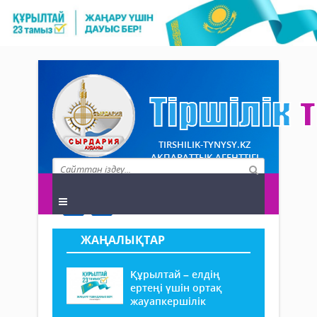
TIRSHILIK-TYNYSY.KZ
АҚПАРАТТЫҚ АГЕНТТІГІ
ЖАҢАЛЫҚТАР
Құрылтай – елдің
ертеңі үшін ортақ
жауапкершілік