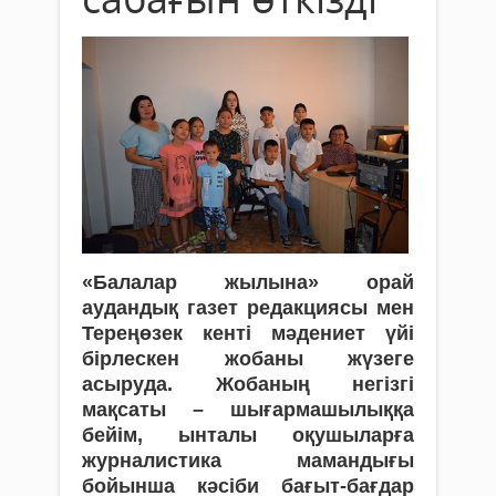
«Балалар жылына» орай
аудандық газет редакциясы мен
Тереңөзек кенті мәдениет үйі
бірлескен жобаны жүзеге
асыруда. Жобаның негіз­гі
мақсаты – шығармашылыққа
бейім, ынталы оқушыларға
журна­лис­тика ма­мандығы
бойынша кәсіби бағыт-бағдар