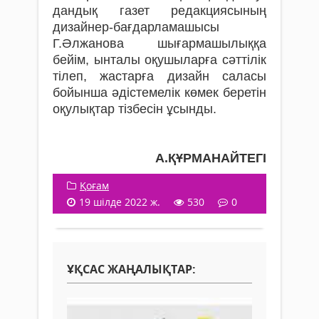
дан­­­дық газет редакциясының
дизайнер-бағдарла­машысы
Г.Әлжанова шығармашылыққа
бейім, ынталы оқу­шыларға сәттілік
тілеп, жастар­ға дизайн саласы
бойынша әдістемелік көмек беретін
оқулықтар тізбесін ұсынды.
А.ҚҰРМАНАЙТЕГІ
Қоғам
19 шілде 2022 ж.
530
0
ҰҚСАС ЖАҢАЛЫҚТАР: