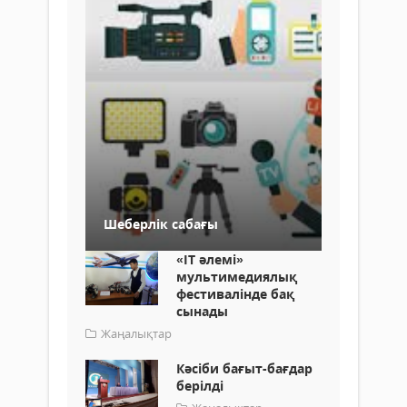
Шеберлік сабағы
«IT әлемі»
мультимедиялық
фестивалінде бақ
сынады
Жаңалықтар
Кәсіби бағыт-бағдар
берілді