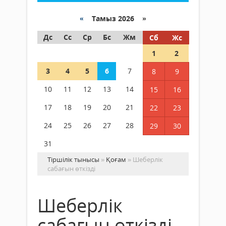
«
Тамыз 2026 »
Дс
Сс
Ср
Бс
Жм
Сб
Жс
1
2
3
4
5
6
7
8
9
10
11
12
13
14
15
16
17
18
19
20
21
22
23
24
25
26
27
28
29
30
31
Тіршілік тынысы
»
Қоғам
» Шеберлік
сабағын өткізді
Шеберлік
сабағын өткізді