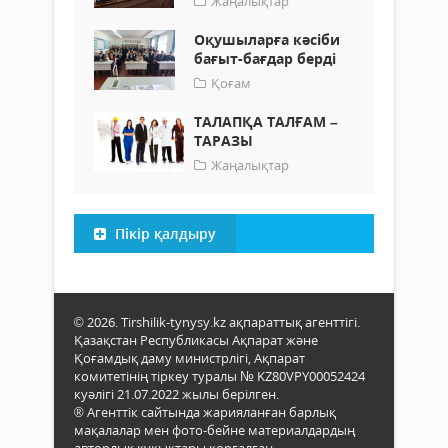
Жаңалықтар
Оқушыларға кәсіби
бағыт-бағдар берді
Қоғам
ТАЛАПҚА ТАЛҒАМ –
ТАРАЗЫ
Жаңалықтар
Пікір қалдыру
© 2026. Tirshilik-tynysy.kz ақпараттық агенттігі.
Қазақстан Республикасы Ақпарат және
Қоғамдық даму министрлігі, Ақпарат
комитетінің тіркеу туралы № KZ80VPY00052424
куәлігі 21.07.2022 жылы берілген.
® Агенттік сайтында жарияланған барлық
мақалалар мен фото-бейне материалдардың