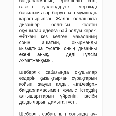
бағдарламаның ерекшелігі сол,
газетті түр­лендіруге, мерзім­ді
басылымға әр беруге көп мүм­кіндік
қарас­тырылған. Жалпы болашақта
дизайнер болғысы келетін
оқушылар идеяға бай болуы керек.
Өйткені кез келген мақаланың
сәнін ашатын, оқырманды
қызықтыра түсетін оның дизайны
екені анық, – деді Гүлсім
Ахметжанқызы.
Шеберлік сабағында оқушылар
өздерін қызық­тырған сұрақтарын
қойып, жауап алды. «In­De­sign»
бағ­дарламасымен жұмыс істеудің
алғы­шарт­тарын үйреніп, кәсіби
дағдыларын дамыт­а түсті.
Шеберлік сабағының соңында ау­