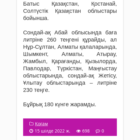
Батыс Қазақстан, Қостанай,
Солтүстік Қазақстан облыстары
бойынша.
Сондай-ақ Абай облысында баға
литріне 260 теңгені құрайды, ал
Нұр-Сұлтан, Алматы қалаларында,
Шымкент, Алматы, Атырау,
Жамбыл, Қарағанды, Қызылорда,
Павлодар, Түркістан, Маңғыстау
облыстарында, сондай-ақ Жетісу,
Ұлытау облыстарында – литріне
230 теңге.
Бұйрық 180 күнге жарамды.
Қоғам
15 шілде 2022 ж.
698
0