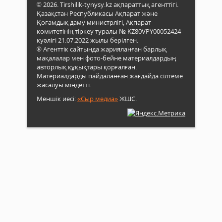
© 2026. Tirshilik-tynysy.kz ақпараттық агенттігі.
Қазақстан Республикасы Ақпарат және
Қоғамдық даму министрлігі, Ақпарат
комитетінің тіркеу туралы № KZ80VPY00052424
куәлігі 21.07.2022 жылы берілген.
® Агенттік сайтында жарияланған барлық
мақалалар мен фото-бейне материалдардың
авторлық құқықтары қорғалған.
Материалдарды пайдаланған жағдайда сілтеме
жасалуы міндетті.
Меншік иесі:
«Сыр медиа»
ЖШС.