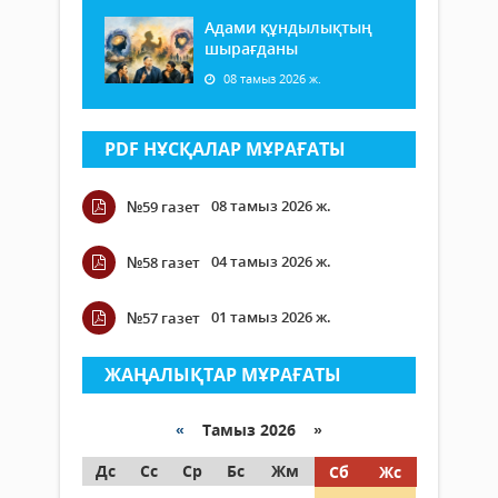
Адами құндылықтың
шырағданы
08 тамыз 2026 ж.
PDF НҰСҚАЛАР МҰРАҒАТЫ
08 тамыз 2026 ж.
№59 газет
04 тамыз 2026 ж.
№58 газет
01 тамыз 2026 ж.
№57 газет
ЖАҢАЛЫҚТАР МҰРАҒАТЫ
«
Тамыз 2026 »
Дс
Сс
Ср
Бс
Жм
Сб
Жс