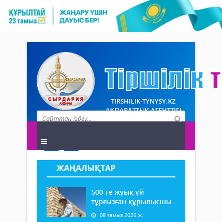
TIRSHILIK-TYNYSY.KZ
АҚПАРАТТЫҚ АГЕНТТІГІ
ЖАҢАЛЫҚТАР
500-ге жуық үй
тұрғызған құрылысшы
08 тамыз 2026 ж.