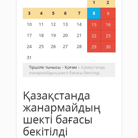
1
2
3
4
5
6
7
8
9
10
11
12
13
14
15
16
17
18
19
20
21
22
23
24
25
26
27
28
29
30
31
Тіршілік тынысы
»
Қоғам
» Қазақстанда
жанармайдың шекті бағасы бекітілді
Қазақстанда
жанармайдың
шекті бағасы
бекітілді