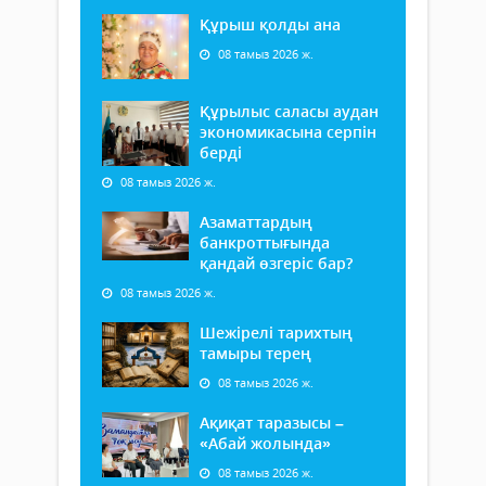
Құрыш қолды ана
08 тамыз 2026 ж.
Құрылыс саласы аудан
экономикасына серпін
берді
08 тамыз 2026 ж.
Азаматтардың
банкроттығында
қандай өзгеріс бар?
08 тамыз 2026 ж.
Шежірелі тарихтың
тамыры терең
08 тамыз 2026 ж.
Ақиқат таразысы –
«Абай жолында»
08 тамыз 2026 ж.