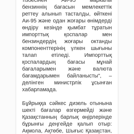
бензиннің бағасын мемлекеттік
реттеу алынып тасталды, өйткені
Аи-95 және одан жоғары өнімдерді
өндіру кезінде қымбат тұратын
импорттық қоспалар мен
бензиндердің жоғары октанды
компоненттерінің үлкен шығыны
талап етіледі. Импорттық
қоспалардың бағасы мұнай
бағаларымен және валюта
бағамдарымен байланысты", –
делінген министрлік ұсынған
хабарламада.
Бұйрыққа сәйкес дизель отынына
шекті бағалар өзгермейді және
Қазақстанның барлық өңірлерінде
бұрынғы деңгейде қалып отыр:
Ақмола, Ақтөбе, Шығыс Қазақстан,