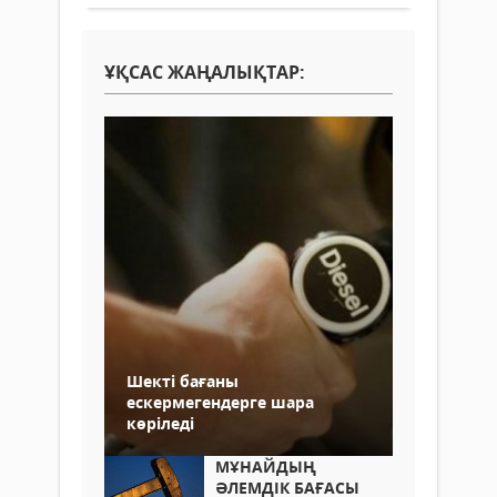
ҰҚСАС ЖАҢАЛЫҚТАР:
Шекті бағаны
ескермегендерге шара
көріледі
МҰНАЙДЫҢ
ӘЛЕМДІК БАҒАСЫ