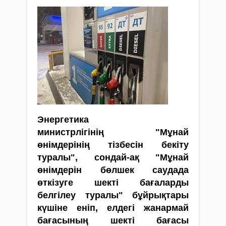
Энергетика
министрлігінің "Мұнай
өнімдерінің тізбесін бекіту
туралы", сондай-ақ "Мұнай
өнімдерін бөлшек саудада
өткізуге шекті бағаларды
белгілеу туралы" бұйрықтары
күшіне еніп, елдегі жанармай
бағасының шекті бағасы