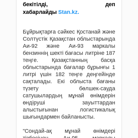
бекітілді, деп
хабарлайды
Stan.kz.
Бұйрықтарға сәйкес Қостанай және
Солтүстік Қазақстан облыстарында
Аи-92 және Аи-93 маркалы
бензиннің шекті бағасы литріне 187
теңге. Қазақстанның басқа
облыстарында бағалар бұрынғы 1
литрі үшін 182 теңге деңгейінде
сақталады. Екі облыста бағаны
түзету бөлшек-сауда
сатушылардың мұнай өнімдерін
өндіруші зауыттардан
алыстығынан логистикалық
шығындармен байланысты.
"Сондай-ақ мұнай өнімдері
тізбесінен Аи-95 маркалы