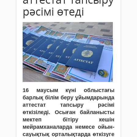
рәсімі өтеді
16 маусым күні облыстағы
барлық білім беру ұйымдарында
аттестат тапсыру рәсімі
өткізіледі. Осыған байланысты
мектеп бітіру кешін
мейрамханаларда немесе ойын-
сауықтық орталықтарда өткізуге