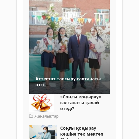
Аттестат тапсыру салтанаты
өтті
«Cоңғы қоңырау»
салтанаты қалай
өтеді?
Жаңалықтар
Соңғы қоңырау
кешіне тек мектеп