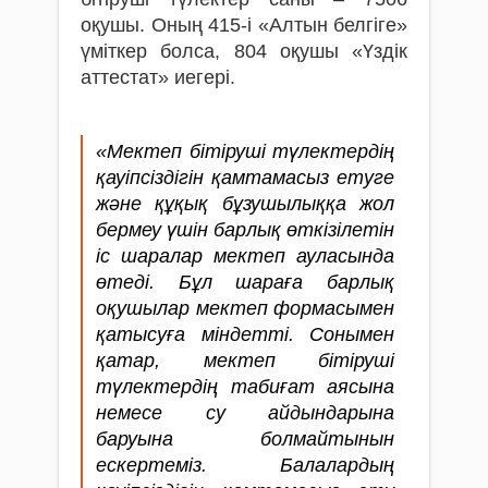
оқушы. Оның 415-і «Алтын белгіге»
үміткер болса, 804 оқушы «Үздік
аттестат» иегері.
«Мектеп бітіруші түлектердің
қауіпсіздігін қамтамасыз етуге
және құқық бұзушылыққа жол
бермеу үшін барлық өткізілетін
іс шаралар мектеп ауласында
өтеді. Бұл шараға барлық
оқушылар мектеп формасымен
қатысуға міндетті. Сонымен
қатар, мектеп бітіруші
түлектердің табиғат аясына
немесе су айдындарына
баруына болмайтынын
ескертеміз. Балалардың