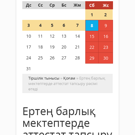
Дс
Сс
Ср
Бс
Жм
Сб
Жс
1
2
3
4
5
6
7
8
9
10
11
12
13
14
15
16
17
18
19
20
21
22
23
24
25
26
27
28
29
30
31
Тіршілік тынысы
»
Қоғам
» Ертең барлық
мектептерде аттестат тапсыру рәсімі
өтеді
Ертең барлық
мектептерде
аттестат тапсыру