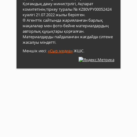
Қоғамдық даму министрлігі, Ақпарат
комитетінің тіркеу туралы № KZ80VPY00052424
куәлігі 21.07.2022 жылы берілген.
® Агенттік сайтында жарияланған барлық
мақалалар мен фото-бейне материалдардың
авторлық құқықтары қорғалған.
Материалдарды пайдаланған жағдайда сілтеме
жасалуы міндетті.
Меншік иесі:
«Сыр медиа»
ЖШС.