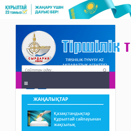
TIRSHILIK-TYNYSY.KZ
АҚПАРАТТЫҚ АГЕНТТІГІ
ЖАҢАЛЫҚТАР
Қазақстандықтар
Құрылтай сайлауынан
жақсылық