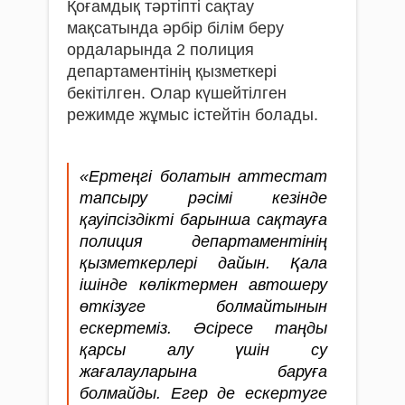
Қоғамдық тәртіпті сақтау
мақсатында әрбір білім беру
ордаларында 2 полиция
департаментінің қызметкері
бекітілген. Олар күшейтілген
режимде жұмыс істейтін болады.
«Ертеңгі болатын аттестат
тапсыру рәсімі кезінде
қауіпсіздікті барынша сақтауға
полиция департаментінің
қызметкерлері дайын. Қала
ішінде көліктермен автошеру
өткізуге болмайтынын
ескертеміз. Әсіресе таңды
қарсы алу үшін су
жағалауларына баруға
болмайды. Егер де ескертуге