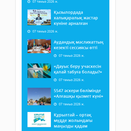
07 тамыз 2026 ж.
Қызылордада
халықаралық жастар
күніне арналған
07 тамыз 2026 ж.
Аудандық мәслихаттың
кезекті сессиясы өтті
07 тамыз 2026 ж.
«Дауыс беру учаскесін
қалай табуға болады?»
07 тамыз 2026 ж.
5547 әскери бөлімінде
«Алғашқы қызмет күні»
07 тамыз 2026 ж.
Құрылтай – ортақ
мүдде жолындағы
маңызды қадам