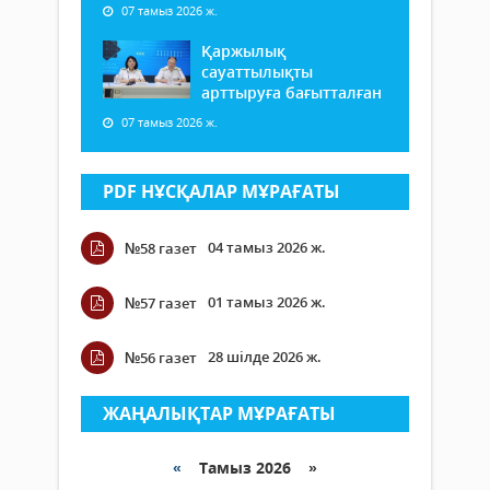
07 тамыз 2026 ж.
Қаржылық
сауаттылықты
арттыруға бағытталған
07 тамыз 2026 ж.
PDF НҰСҚАЛАР МҰРАҒАТЫ
04 тамыз 2026 ж.
№58 газет
01 тамыз 2026 ж.
№57 газет
28 шілде 2026 ж.
№56 газет
ЖАҢАЛЫҚТАР МҰРАҒАТЫ
«
Тамыз 2026 »