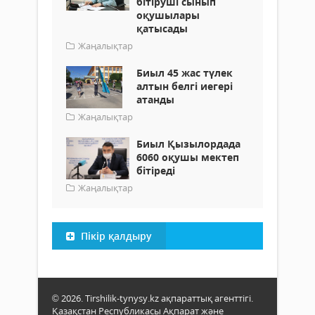
бітіруші сынып
оқушылары
қатысады
Жаңалықтар
Биыл 45 жас түлек
алтын белгі иегері
атанды
Жаңалықтар
Биыл Қызылордада
6060 оқушы мектеп
бітіреді
Жаңалықтар
Пікір қалдыру
© 2026. Tirshilik-tynysy.kz ақпараттық агенттігі.
Қазақстан Республикасы Ақпарат және