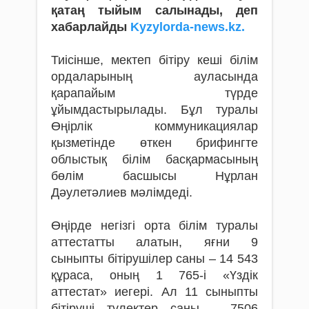
қатаң тыйым салынады, деп
хабарлайды
Kyzylorda-news.kz.
Тиісінше, мектеп бітіру кеші білім
ордаларының ауласында
қарапайым түрде
ұйымдастырылады. Бұл туралы
Өңірлік коммуникациялар
қызметінде өткен брифингте
облыстық білім басқармасының
бөлім басшысы Нұрлан
Дәулетәлиев мәлімдеді.
Өңірде негізгі орта білім туралы
аттестатты алатын, яғни 9
сыныпты бітірушілер саны – 14 543
құраса, оның 1 765-і «Үздік
аттестат» иегері. Ал 11 сыныпты
бітіруші түлектер саны – 7506