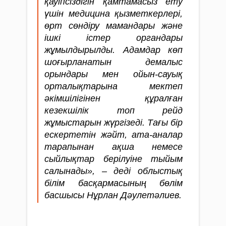
қауіпсіздігін қамтамасыз ету
үшін медицина қызметкерлері,
өрт сөндіру мамандары және
ішкі істер органдары
жұмылдырылды. Адамдар көп
шоғырланатын демалыс
орындары мен ойын-сауық
орталықтарына мектеп
әкімшілігінен құралған
кезекшілік топ рейд
жұмыстарын жүргізеді. Тағы бір
ескертетін жәйт, ата-аналар
тарапынан ақша немесе
сыйлықтар берілуіне тыйым
салынады», – деді облыстық
білім басқармасының бөлім
басшысы Нұрлан Дәулетәлиев.