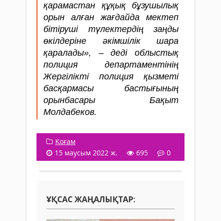
қарамастан құқық бұзушылық
орын алған жағдайда мектеп
бітіруші түлектердің заңды
өкілдеріне әкімшілік шара
қаралады», – деді облыстық
полиция департаментінің
Жергілікті полиция қызметi
басқармасы бастығының
орынбасары Бақыт
Молдабеков.
Қоғам
15 маусым 2022 ж.
695
0
ҰҚСАС ЖАҢАЛЫҚТАР: