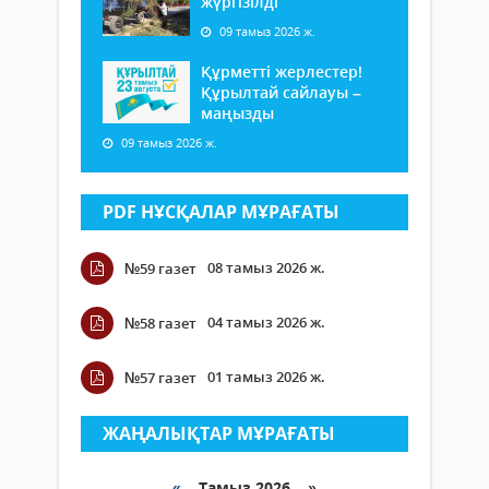
жүргізілді
09 тамыз 2026 ж.
Құрметті жерлестер!
Құрылтай сайлауы –
маңызды
09 тамыз 2026 ж.
PDF НҰСҚАЛАР МҰРАҒАТЫ
08 тамыз 2026 ж.
№59 газет
04 тамыз 2026 ж.
№58 газет
01 тамыз 2026 ж.
№57 газет
ЖАҢАЛЫҚТАР МҰРАҒАТЫ
«
Тамыз 2026 »