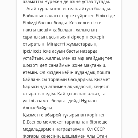
азаматты Нұрекең де өзіне ұстаз тұтады.
– Ағай туралы көп естелік айтуға болады.
Байланыс саласын өрге сүйреген білікті де
білімді басшы болды. Кез келген істе
нақты шешім қабылдап, халықтың
сұранысын, ұсыныс-пікірлерін ескеріп
отыратын. Міндетті жұмыстардың
іркіліссіз іске асуын басты назарда
ұстайтын. Жалпы, мен өзімді ағайдың төл
шәкірті деп санаймын және мақтаныш
етемін. Ол кісіден кейін аудандық пошта
байланысы торабын басқардым. Қызмет
барысында ағаймен ақылдасып, кеңесіп
отыратын едім. Қай қырынан алсақ та
үлгілі азамат болды,- дейді Нұрлан
Алпысбайұлы.
Қызметте абырой тұғырынан көрінген
Б.Есенов мемлекет тарапынан бірнеше
медальдармен наградталған. Ол СССР
Жоғары кеңесінің шешімімен Ұлы Отан