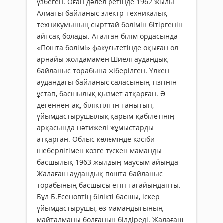
үзбеген. Оған дәлел ретінде 1962 жылы
Алматы байланыс электр-техникалық
техникумының сырттай бөлімін бітіргенін
айтсақ болады. Аталған білім ордасында
«Пошта бөлімі» факультетінде оқыған ол
арнайы жолдамамен Шиелі аудандық
байланыс торабына жіберілген. Үлкен
аудандағы байланыс саласының тізгінін
ұстап, басшылық қызмет атқарған. Ә
дегеннен-ақ, біліктілігін танытып,
ұйымдастырушылық қарым-қабілетінің
арқасында нәтижелі жұмыстарды
атқарған. Облыс көлемінде кәсіби
шеберлігімен көзге түскен маманды
басшылық 1963 жылдың маусым айында
Жалағаш аудандық пошта байланыс
торабының басшысы етіп тағайындапты.
Бұл Б.Есеновтің білікті басшы, іскер
ұйымдастырушы, өз мамандығының
майталманы болғанын білдіреді. Жалағаш