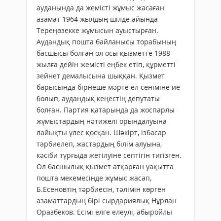
ауданында да жемісті жұмыс жасаған
азамат 1964 жылдың шілде айында
Тереңөзекке жұмысын ауыстырған.
Аудандық пошта байланысы торабының
басшысы болған ол осы қызметте 1988
жылға дейін жемісті еңбек етіп, құрметті
зейнет демалысына шыққан. Қызмет
барысында бірнеше мәрте ел сеніміне ие
болып, аудандық кеңестің депутаты
болған. Партия қатарында да жоспарлы
жұмыстардың нәтижелі орындалуына
лайықты үлес қосқан. Шәкірт, ізбасар
тәрбиелеп, жастардың білім алуына,
кәсіби тұрғыда жетілуіне септігін тигізген.
Ол басшылық қызмет атқарған уақытта
пошта мекемесінде жұмыс жасап,
Б.Есеновтің тәрбиесін, тәлімін көрген
азаматтардың бірі сырдариялық Нұрлан
Оразбеков. Есімі елге елеулі, абыройлы