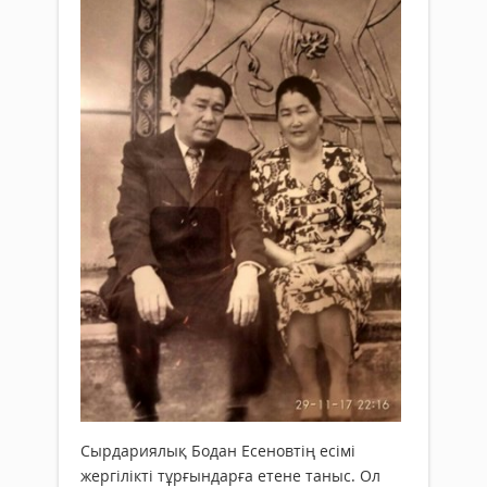
Сырдариялық Бодан Есеновтің есімі
жергілікті тұрғындарға етене таныс. Ол