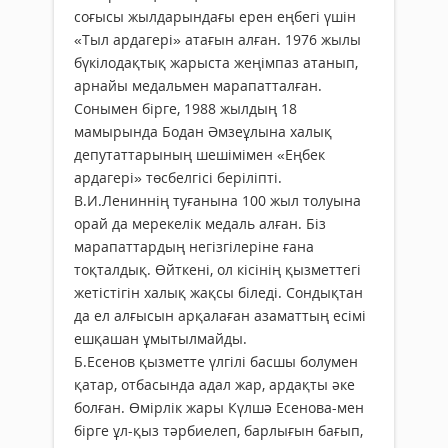
соғысы жылдарындағы ерен еңбегі үшін
«Тыл ардагері» атағын алған. 1976 жылы
бүкілодақтық жарыста жеңімпаз атанып,
арнайы медальмен марапатталған.
Сонымен бірге, 1988 жылдың 18
мамырында Бодан Әмзеұлына халық
депутаттарының шешімімен «Еңбек
ардагері» төсбелгісі беріліпті.
В.И.Лениннің туғанына 100 жыл толуына
орай да мерекелік медаль алған. Біз
марапаттардың негізгілеріне ғана
тоқталдық. Өйткені, ол кісінің қызметтегі
жетістігін халық жақсы біледі. Сондықтан
да ел алғысын арқалаған азаматтың есімі
ешқашан ұмытылмайды.
Б.Есенов қызметте үлгілі басшы болумен
қатар, отбасында адал жар, ардақты әке
болған. Өмірлік жары Күлшә Есенова-мен
бірге ұл-қыз тәрбиелеп, барлығын бағып,