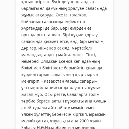
қағып өсірген. Бүгінде ұрпақтардың
барлығы ел дамуының әралуан саласында
жұмыс атқаруда. Әке ізін жалғап,
байланыс саласында еңбек етіп
жүргендері де бар. Бәрі өмірден өз
орындарын тапқан. Бірі құқық қорғау
саласында қызмет етсе, енді бірі мұғалім,
дәрігер, инженер секілді мәртебелі
мамандықтардың майталманы. Тіпті,
немересі Әлімжан Есенов көп адамның
білімі мен білігі жете бермейтін қиын да
күрделі ғарыш саласының қыр-сырын
меңгеріп, «Қазақстан ғарыш сапары»
ұлттық компаниясында жауапты жұмыс
жасап жүр. Осы ретте, балаларға тәлім-
тәрбие берген алтын құрсақты ана Күлшә
әжей туралы айтпай өту мүмкін емес.
Үлкен әулеттің берекесін кіргізіп, ырысын
молайтқан ақ жаулықты ана 2000 жылы
Елбасы Н.Ә.Назарбаевтың мерекелік