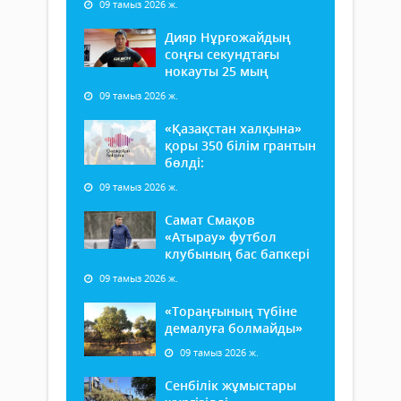
09 тамыз 2026 ж.
Дияр Нұрғожайдың
соңғы секундтағы
нокауты 25 мың
09 тамыз 2026 ж.
«Қазақстан халқына»
қоры 350 білім грантын
бөлді:
09 тамыз 2026 ж.
Самат Смақов
«Атырау» футбол
клубының бас бапкері
09 тамыз 2026 ж.
«Тораңғының түбіне
демалуға болмайды»
09 тамыз 2026 ж.
Сенбілік жұмыстары