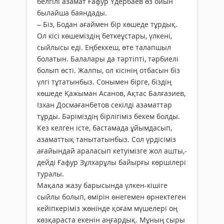
белгілі азамат Ғафур Үдербаев өз ойын
былайша баяндады.
– Біз, Бодан ағаймен бір көшеде тұрдық.
Ол кісі көшеміздің беткеұстары, үлкені,
сыйлысы еді. Еңбеккеш, өте талапшыл
болатын. Балалары да тәртіпті, тәрбиелі
болып өсті. Жалпы, ол кісінің отбасын біз
үлгі тұтатынбыз. Сонымен бірге, біздің
көшеде Қажыман Асанов, Ақтас Балғазиев,
Ізхан Досмағанбетов секілді азаматтар
тұрды. Бәріміздің бірлігіміз бекем болды.
Кез келген істе, бастамада ұйымдасып,
азаматтық танытатынбыз. Сол үрдісіміз
ағайындай араласып кетуімізге жол ашты,-
дейді Ғафур Зұлхарұлы байырғы көршілері
туралы.
Мақала жазу барысында үлкен-кішіге
сыйлы болып, өмірін өнегемен өрнектеген
кейіпкеріміз жөнінде қоғам мүшелері оң
көзқараста екенін аңғардық. Мұның сыры