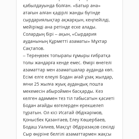
қабылдауында болған. «Батыр ана»
атағын алған қадірлі жанды бүгінде
сырдариялықтар ақжарқын, кеңпейілді,
мейірімді ана ретінде еске алады.
Солардың бірі – ақын, «Сырдария
ауданының Құрметті азаматы» Мұхтар
Сақтапов.
– Тереңөзек топырағы ғұмыры ғибратқа
толы жандарға кенде емес. Өмірі өнегелі
азаматтар мен азаматшалар ауданда көп.
Есімі елге елеулі Бодан ағай ұзақ жылдар,
яғни 25 жылға жуық аудандық пош­та
мекемесін абыроймен басқарды. Кез
келген адаммен тез тіл табысатын қасиеті
Бодан ағайды өзгелерден ерекшелеп
тұратын. Ол кісі Исатай Әбдікәрімов,
Қонысбек Қазантаев, Елеу Көшербаев,
Бодаш Уәлиев, Мақсұт Әбдіразақов секілді
Сыр өңіріне белгілі азаматтармен жақсы