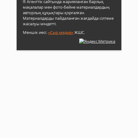
® Агенттік сайтында жарияланған барлық
мақалалар мен фото-бейне материалдардың
авторлық құқықтары қорғалған.
Материалдарды пайдаланған жағдайда сілтеме
жасалуы міндетті.
Меншік иесі:
«Сыр медиа»
ЖШС.