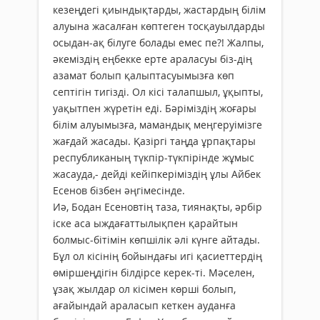
кезеңдегі қиындықтарды, жастардың білім
алуына жасалған көптеген тосқауылдарды
осыдан-ақ білуге болады емес пе?! Жалпы,
әкеміздің еңбекке ерте араласуы біз-дің
азамат болып қалыптасуымызға көп
септігін тигізді. Ол кісі талапшыл, ұқыпты,
уақытпен жүретін еді. Бәріміздің жоғары
білім алуымызға, мамандық меңгеруімізге
жағдай жасады. Қазіргі таңда ұрпақтары
республиканың түкпір-түкпірінде жұмыс
жасауда,- дейді кейіпкеріміздің ұлы Айбек
Есенов бізбен әңгімесінде.
Иә, Бодан Есеновтің таза, тиянақты, әрбір
іске аса ыждағаттылықпен қарайтын
болмыс-бітімін көпшілік әлі күнге айтады.
Бұл ол кісінің бойындағы игі қасиеттердің
өміршеңдігін білдірсе керек-ті. Мәселен,
ұзақ жылдар ол кісімен көрші болып,
ағайындай араласып кеткен ауданға