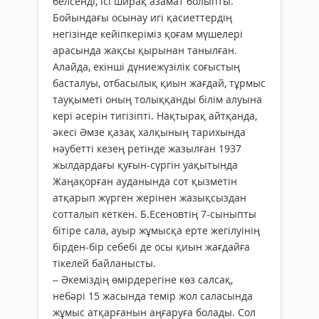
белсенді, ісі ширақ азамат болыпты.
Бойындағы осынау игі қасиеттердің
негізінде кейіпкеріміз қоғам мүшелері
арасында жақсы қырынан танылған.
Алайда, екінші дүниежүзілік соғыстың
басталуы, отбасылық қиын жағдай, тұрмыс
тауқыметі оның толыққанды білім алуына
кері әсерін тигізіпті. Нақтырақ айтқанда,
әкесі Әмзе қазақ халқының тарихында
нәубетті кезең ретінде жазылған 1937
жылдардағы қуғын-сүргін уақытында
Жаңақорған ауданында сот қызметін
атқарып жүрген жерінен жазықсыздан
сотталып кеткен. Б.Есеновтің 7-сыныпты
бітіре сала, ауыр жұмысқа ерте жегілуінің
бірден-бір себебі де осы қиын жағдайға
тікелей байланыс­ты.
– Әкеміздің өмірдерегіне көз салсақ,
небәрі 15 жасында темір жол саласында
жұмыс атқарғанын аңғаруға болады. Сол