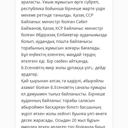
араласты. Ұжым жұмысын өрге сүйреп,
республика бойынша бірнеше мәрте үздік
мекеме ретінде танылды. Қазақ ССР
Байланыс министрі болған Сәбит
Байжанов, Қазақ КCP Байланыс министрі
болған Әбдіразақ Елібаевтар ауданымызда
болып, аудандық пошта байланысы
торабының жұмысын жоғары бағалады.
Бұл еңбектің еленгені, маңдай тердің
өтелгені еді. Бір сөзбен айтқанда,
Б.Есеновтің өмір жолы ұрпаққа үлгі,- дейді
ардагер.
Қай қырынан алсақ та қадірлі, абыройлы
азамат болған Б.Есеновтің саналы ғұмыры
ел дамуымен тығыз байланыс­ты. Бірнеше
ауданның байланыс торабы саласын
абыроймен басқарған білікті басшының
жүріп өткен жолы кейінгі буынға үлгі-өнеге
десек жарасады. Осыдан 20 жыл бұрын
өмірден өткен ардагер тірі болғанда биыл