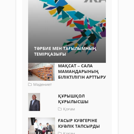
ТӘРБИЕ МЕН ТАҒЫЛЫМНЫҢ
ТЕМІРҚАЗЫҒЫ
МАҚСАТ – САЛА
МАМАНДАРЫНЫҢ
БІЛІКТІЛІГІН АРТТЫРУ
Мәдениет
ҚҰРЫШҚОЛ
ҚҰРЫЛЫСШЫ
Қоғам
ҒАСЫР КУӘГЕРІНЕ
КУӘЛІК ТАПСЫРДЫ
Қоғам