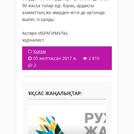
90 жасқа толар еді. Бірақ, ардақты
азаматтың өзі өмірден өтсе де артында
өшпес із қалды.
Ақтөре ИБРАГИМҰЛЫ,
журналист
Қоғам
05 желтоқсан 2017 ж.
2 810
2
ҰҚСАС ЖАҢАЛЫҚТАР: