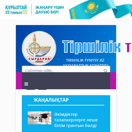
TIRSHILIK-TYNYSY.KZ
АҚПАРАТТЫҚ АГЕНТТІГІ
ЖАҢАЛЫҚТАР
Әкімдіктер
талапкерлерге неше
білім грантын бөлді