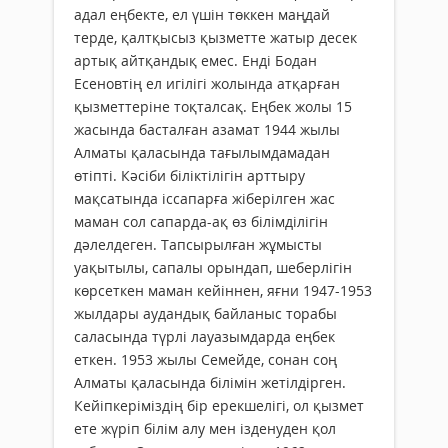
адал еңбекте, ел үшін төккен маңдай
терде, қалтқысыз қызметте жатыр десек
артық айтқандық емес. Енді Бодан
Есеновтің ел игілігі жолында атқарған
қызметтеріне тоқталсақ. Еңбек жолы 15
жасында басталған азамат 1944 жылы
Алматы қаласында тағылымдамадан
өтіпті. Кәсіби біліктілігін арттыру
мақсатында іссапарға жіберілген жас
маман сол сапарда-ақ өз білімділігін
дәлелдеген. Тапсырылған жұмысты
уақытылы, сапалы орындап, шеберлігін
көрсеткен маман кейіннен, яғни 1947-1953
жылдары аудандық байланыс торабы
саласында түрлі лауазымдарда еңбек
еткен. 1953 жылы Семейде, сонан соң
Алматы қаласында білімін жетілдірген.
Кейіпкеріміздің бір ерекшелігі, ол қызмет
ете жүріп білім алу мен ізденуден қол