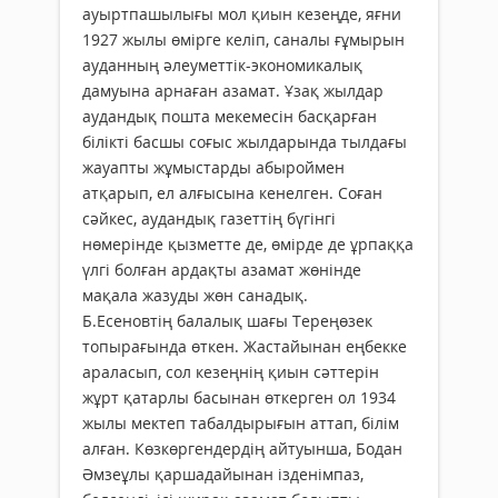
ауыртпашылығы мол қиын кезеңде, яғни
1927 жылы өмірге келіп, саналы ғұмырын
ауданның әлеуметтік-экономикалық
дамуына арнаған азамат. Ұзақ жылдар
аудандық пошта мекемесін басқарған
білікті басшы соғыс жылдарында тылдағы
жауапты жұмыстарды абыроймен
атқарып, ел алғысына кенелген. Соған
сәйкес, аудандық газеттің бүгінгі
нөмерінде қызметте де, өмірде де ұрпаққа
үлгі болған ардақты азамат жөнінде
мақала жазуды жөн санадық.
Б.Есеновтің балалық шағы Тереңөзек
топырағында өткен. Жастайынан еңбекке
араласып, сол кезеңнің қиын сәттерін
жұрт қатарлы басынан өткерген ол 1934
жылы мектеп табалдырығын аттап, білім
алған. Көзкөргендердің айтуынша, Бодан
Әмзеұлы қаршадайынан ізденімпаз,