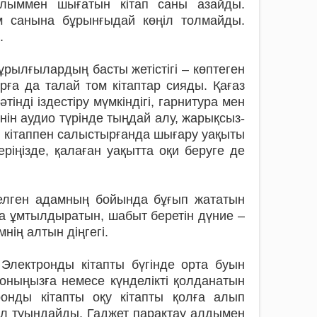
алыммен шы­ғатын кітап саны азайды.
ам санына бұрынғыдай көңіл толмайды.
.
ұрылғылардың басты жетістігі – көптеген
рға да талай том кітаптар сияды. Қағаз
інді іздес­тіру мүмкіндігі, гарнитура мен
тінін аудио түрінде тыңдай алу, жарықсыз-
гі кітаппен салыстырғанда шығару уақыты
ріңізде, қалаған уақытта оқи беруге де
келген адамның бойында бұғып жататын
уға ұмтылдыратын, шабыт беретін дүние –
нің алтын діңгегі.
 Электронды кітап­ты бүгінде орта буын
оныңызға немесе күнделікті қол­данатын
ронды кітапты оқу кітапты қолға алып
уал туындайды. Гаджет парақтау алдымен