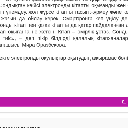
Сондықтан көбісі электронды кітап­ты оқығанды жө
н үнемдеу, жол жүрсе кітапты тасып жүрмеу және ке
і жағын да ойлау керек. Смартфонға көп үңілу д
онды кітап пен қағаз кітапты да қатар пайдаланған 
ап оқығанға не жетсін. Кітап – өмірлік ұстаз. Сонд
 тиіс», – деп пікір білдірді қалалық кітап­хана
ханашысы Мира Оразбекова.
кте электронды оқулық­тар оқытудың ажырамас бөліг