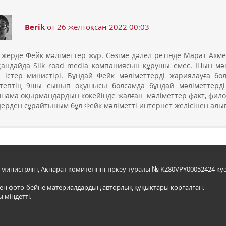
Berik
от 26 желтоқсан 2022 00:03
 жерде Фейк мәліметтер жүр. Сөзіме дәлел ретінде Марат Ахме
андайда Silk road media компаниясын құрушы емес. Шын мә
і істер министірі. Бұндай Фейк мәліметтерді жариялауға 
тептің 9шы сынып оқушысы болсамда бұндай мәліметтерд
шама оқырмандардын көкейінде жалған мәліметтер факт, фило
дерден сұрайтыным бұл Фейк мәліметті интернет желісінен алы
инистрлігі, Ақпарат комитетінің тіркеу туралы № KZ80VPY00052424 куә
мен фото-бейне материалдардың авторлық құқықтары қорғалған.
 міндетті.