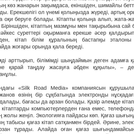
ң көз жанарын зақымдаса, екіншіден, шимайлы бетт
ды. Ерекшелігі ол үнемі қолыңызда жүре­ді, артық о
а оқи беруге болады. Кітапты қолыңа алып, жата-ж
 Біріншіден, кітаптың маз­мұны мен тақырыбына сай б
 сәйкес суреттері оқырманға ерек­­ше әсер қалдыр
іден, кітап білім құралының бастапқы эталоны
йда жоғары орында қала береді.
мді арттырып, білімімді шың­даймын деген адамға қ
іне қарай таңдау жасауға әбден құқылы», – де
анұлы.
ндағы «Silk Road Media» ком­паниясын құрушыла
жанов өзінің бір сұқбатында электронды нұсқадағ
алады, бағасы да арзан болады. Қазір әлемде кітап
 кітаптарды компьютерлерден ғана емес, телефонд
ң жолы жеңіл. Экологияға пайдасы көп. Қағаз шығы
ың табысы қағаз кітап сатқанмен бірдей. Әрине, элек
рзан тұрады. Алайда оған қағаз шығындамайсың