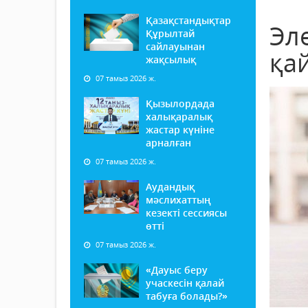
Қазақстандықтар
Эл
Құрылтай
сайлауынан
қа
жақсылық
07 тамыз 2026 ж.
Қызылордада
халықаралық
жастар күніне
арналған
07 тамыз 2026 ж.
Аудандық
мәслихаттың
кезекті сессиясы
өтті
07 тамыз 2026 ж.
«Дауыс беру
учаскесін қалай
табуға болады?»