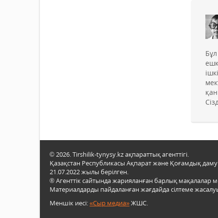
Бұл
ешқ
ішк
мек
қан
Сіз
© 2026. Tirshilik-tynysy.kz ақпараттық агенттігі.
Қазақстан Республикасы Ақпарат және Қоғамдық даму м
21.07.2022 жылы берілген.
® Агенттік сайтында жарияланған барлық мақалалар 
Материалдарды пайдаланған жағдайда сілтеме жасалуы
Меншік иесі:
«Сыр медиа»
ЖШС.