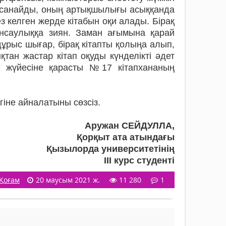
н санайды, оның артық­шылығы асыққанда
з келген жерде кітабын оқи алады. Бірақ
енсаулыққа зиян. Заман ағымына қарай
дұрыс шығар, бірақ кітапты қолыңа алып,
ықтан жастар кітап оқуды күнделікті әдет
лар жүйесіне қарасты №17 кітапхананың
іне айна­латыны сөзсіз.
Аружан СЕЙДУЛЛА,
Қорқыт ата атындағы
Қызылорда университетінің
ІІІ курс студенті
Қоғам
20 маусым 2021 ж.
11 280
1