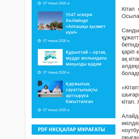
07 тамыз 2026 ж.
Кітап
5547 әскери
Осылай
бөлімінде
«Алғашқы қызмет
Сандық
күні»
құжатт
07 тамыз 2026 ж.
бетінд
қаріп 
Құрылтай – ортақ
мүдде жолындағы
ақ кіт
маңызды қадам
әлдеқ
07 тамыз 2026 ж.
болад
Қаржылық
«Кіта
сауаттылықты
шығарм
арттыруға
бағытталған
кітап.
07 тамыз 2026 ж.
Алайда
өкілде
PDF НҰСҚАЛАР МҰРАҒАТЫ
ноутб
оқыға