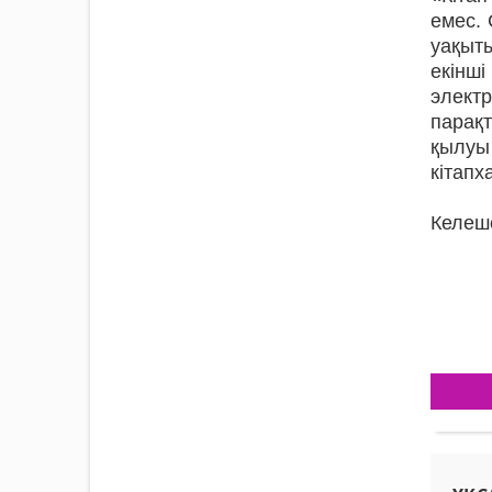
емес. 
уақыты
екінш
электр
парақт
қылуы
кітап
Келеше