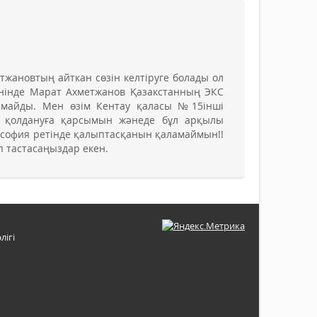
тжановтың айткан сөзін келтіруге болады ол
нінде Марат Ахметжанов Қазакстанның ЭКС
болмайды. Мен өзім Кентау қаласы №15інші
і қолдануға қарсымын жәнеде бұл арқылы
софия ретінде қалыптасқанын қаламаймын!!
п тастасаңыздар екен.
лігі