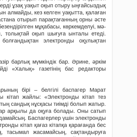
ерді ұзақ уақыт оқып отыру ыңғайсыздық
рын алмайды, кез келген уақытта, қалаған
астана отырып парақтағанның орны әсте
езен­дірілген мұқабасы, көркемделуі, мә­
ып, толықтай оқып шығуға ынталы етеді.
 болғандықтан электронды оқулықтан
азір барлық мүмкіндік бар. Әрине, әркім
йді «Халық» газетінің бас редакторы
рының бірі – белгілі баспагер Марат
ы кітап жайлы: «Электронды кітап тез
тың сандық нұсқасы тиімді болып жатыр.
ар арқылы да оқуға болады. Оны сатып
ндамайсың. Баспагерлер үшін электронды
тронды кітап қағаз кітапқа қарағанда бес
, тасымал жасамайсың, сақтандыруға