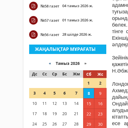
адамны
04 тамыз 2026 ж.
№58 газет
туғыза
орынд
01 тамыз 2026 ж.
№57 газет
бөлек.
тін­ге
28 шілде 2026 ж.
№56 газет
Екінш
әлдеқа
ЖАҢАЛЫҚТАР МҰРАҒАТЫ
Зейіні
«
Тамыз 2026 »
қажет
Н.Әбж
Дс
Сс
Ср
Бс
Жм
Сб
Жс
1
2
Лондо
Ахмед
3
4
5
6
7
8
9
дайынд
10
11
12
13
14
15
16
Ондай
алуды
17
18
19
20
21
22
23
кітапт
есе а
24
25
26
27
28
29
30