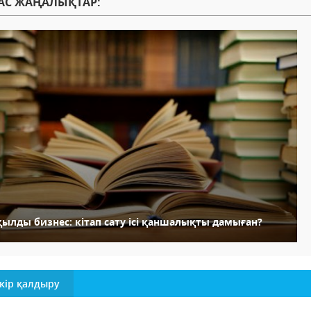
АС ЖАҢАЛЫҚТАР:
қылды бизнес: кітап сату ісі қаншалықты дамыған?
кір қалдыру