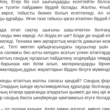
йсің. Егер біз сол шығындарды есептейтін болса
тан түсетін пайдамен бірдей болады. Жалпы, Ұлыб
 көрсе, табысты бизнес болып есептеледі. Ал э
ы құрайды. Яғни таза табысы қағаз кітаппен бірдей 
ада кітап сақтау шығыны шаш-етектен болғанд
анды жөн көреді. Ал біздің ел ше? Бізде де ондай 
келеді. Техника мен ақпараттық кеңістік дамыған к
ыс. Тіпті мектеп қабырғасындағы оқушылар үші
а салмағы бес-алты келіден асатын үлкен кітаптар
таптың сандық нұсқасын пайдалану әлдеқайда тиімді
барынша көп білім алып, материалдарды бірнеш
малардың дұрыс жауаптарын бірден білуге мүм­кіндік
ронды кітаптың жалпы сапасы қандай? Сандық форма
Олардың ішінде мультимедиялық құралдар бол­ғандық
ның кітапқа қарағанда атқаратын қызметі де кең әрі
бір сандық баспа шеңберінде қамтамасыз етуге болад
 – ол рухани қазына. Қазір заман өзгерді, өмірді с