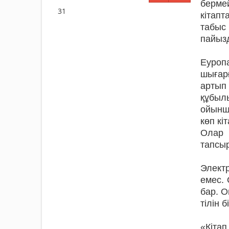
берме
31
кітап
табыс
пайызд
Еуроп
шығарғ
артып 
құбыл
ойынш
көп кі
Олар 
тапсыр
Элект
емес. 
бар. О
тілін 
«Кітап