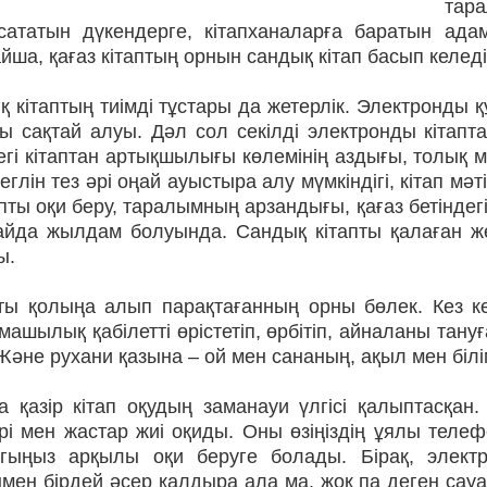
тар
 сататын дүкендерге, кітапханаларға баратын ад
ша, қағаз кітаптың орнын сандық кітап басып келеді
 кітаптың тиімді тұстары да жетерлік. Электронды қ
ы сақтай алуы. Дәл сол секілді электронды кітапта
егі кітаптан артықшылығы көлемінің аздығы, толық мәт
кеглін тез әрі оңай ауыстыра алу мүмкіндігі, кітап мә
апты оқи беру, таралымның арзандығы, қағаз бетінде
айда жылдам болуын­да. Сандық кітапты қалаған же
ы.
пты қолыңа алып парақтаған­ның орны бөлек. Кез 
ашылық қабілетті өрістетіп, өрбітіп, айналаны тан
 Және рухани қазына – ой мен сананың, ақыл мен білім
 қазір кітап оқудың заманауи үлгісі қалыптасқан.
рі мен жастар жиі оқиды. Оны өзіңіздің ұялы телеф
угыңыз арқылы оқи беруге болады. Бірақ, элект
нмен бірдей әсер қалдыра ала ма, жоқ па деген са