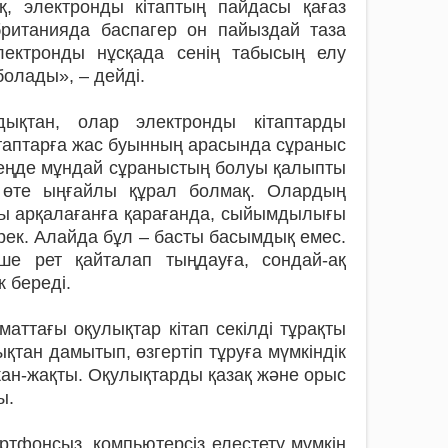
қ, электронды кітаптың пайдасы қағаз
ританияда бас­па­гер он пайыздай таза
лектронды нұсқада сенің табысың елу
болады», – дейді.
ықтан, олар электронды кітаптарды
кітаптарға жас буынның арасында сұраныс
езеңде мұндай сұраныстың болуы қалыпты
н өте ыңғайлы құрал болмақ. Олардың
ды арқалағанға қарағанда, сыйымдылығы
рек. Алайда бұл – басты басымдық емес.
е рет қайталап тыңдауға, сондай-ақ
 береді.
ттағы оқулықтар кітап секілді тұрақты
тан дамытып, өзгертіп тұруға мүмкіндік
 жан-жақты. Оқулықтарды қазақ және орыс
ы.
мартфонсыз, компьютерсіз елестету мүмкін