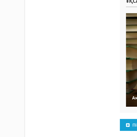
ҰҚС
А
Пі