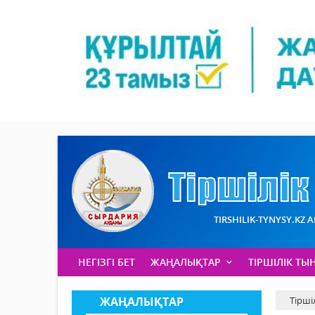
TIRSHILIK-TYNYSY.KZ 
НЕГІЗГІ БЕТ
ЖАҢАЛЫҚТАР
ТІРШІЛІК ТЫ
ЖАҢАЛЫҚТАР
Тірші