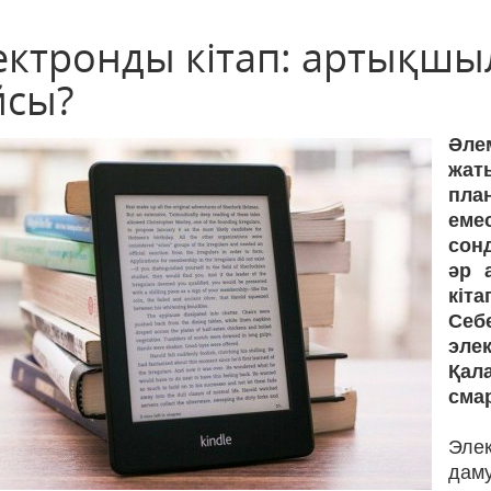
ектронды кітап: артықшыл
йсы?
Әле
жат
пла
еме
сон
әр 
кіт
Себ
эле
Қал
сма
Элек
даму