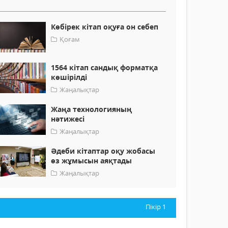
Көбірек кітап оқуға он себеп
Қоғам
1564 кітап сандық форматқа
көшірілді
Жаңалықтар
Жаңа технологияның
нәтижесі
Жаңалықтар
Әдеби кітаптар оқу жобасы
өз жұмысын аяқтады
Жаңалықтар
Пікір
1