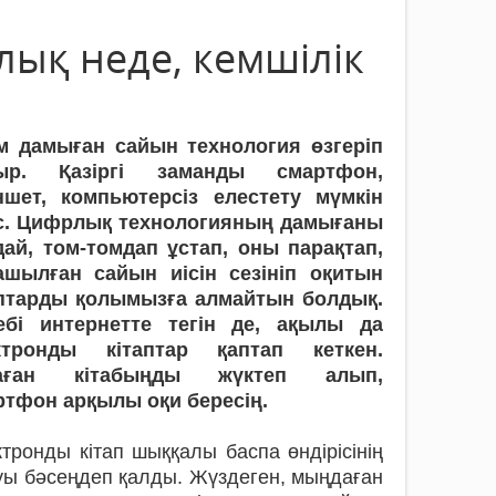
ық неде, кемшілік
м дамыған сайын технология өзгеріп
ыр. Қазіргі заманды смартфон,
ншет, компьютерсіз елестету мүмкін
с. Цифрлық технологияның дамығаны
дай, том-томдап ұстап, оны парақтап,
ашылған сайын иісін сезініп оқитын
аптарды қолымызға алмайтын болдық.
ебі интернетте тегін де, ақылы да
ктронды кітаптар қаптап кеткен.
аған кітабыңды жүктеп алып,
ртфон арқылы оқи бересің.
тронды кітап шыққалы баспа өндірісінің
ы бәсеңдеп қалды. Жүздеген, мыңдаған