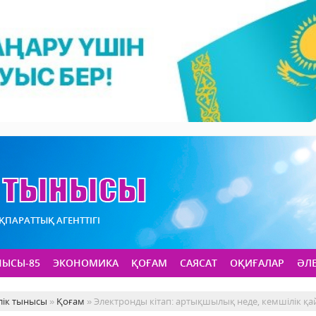
АҚПАРАТТЫҚ АГЕНТТІГІ
НЫСЫ-85
ЭКОНОМИКА
ҚОҒАМ
САЯСАТ
ОҚИҒАЛАР
ӘЛ
лік тынысы
»
Қоғам
» Электронды кітап: артықшылық неде, кемшілік қа