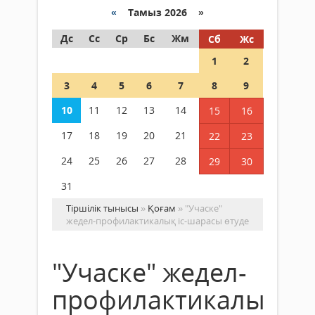
«
Тамыз 2026 »
Дс
Сс
Ср
Бс
Жм
Сб
Жс
1
2
3
4
5
6
7
8
9
10
11
12
13
14
15
16
17
18
19
20
21
22
23
24
25
26
27
28
29
30
31
Тіршілік тынысы
»
Қоғам
» "Учаске"
жедел-профилактикалық іс-шарасы өтуде
"Учаске" жедел-
профилактикалық