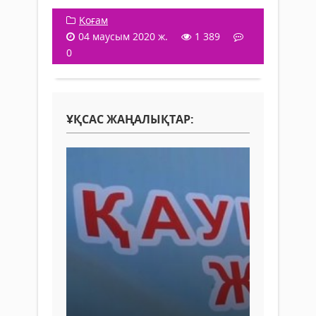
Қоғам
04 маусым 2020 ж.
1 389
0
ҰҚСАС ЖАҢАЛЫҚТАР: