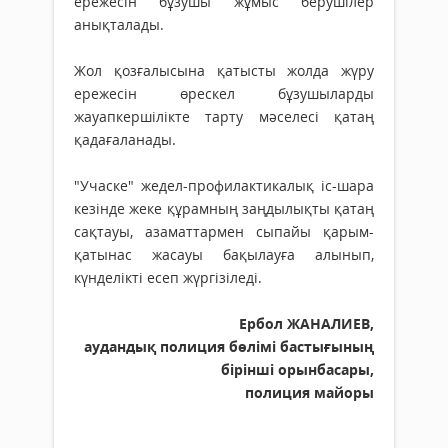
ережесін бұзушы жұмыс берушілер
анықталады.
Жол қозғалысына қатысты жолда жүру
ережесін өрескел бұзушыларды
жауапкершілікте тарту мәселесі қатаң
қадағаланады.
"Учаске" жедел-профилактикалық іс-шара
кезінде жеке құрамның заңдылықты қатаң
сақтауы, азаматтармен сыпайы қарым-
қатынас жасауы бақылауға алынып,
күнделікті есеп жүргізіледі.
Ербол ЖАНАЛИЕВ,
аудандық полиция бөлімі бастығының
бірінші орынбасары,
полиция майоры