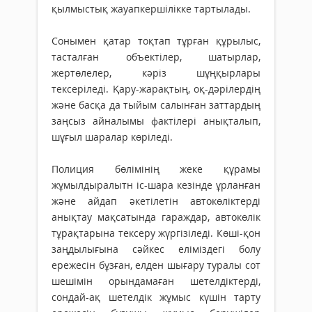
қылмыстық жауапкершілікке тартылады.
Сонымен қатар тоқтап тұрған құрылыс,
тасталған объектілер, шатырлар,
жертөлелер, кәріз шұңқырлары
тексеріледі. Қару-жарақтың, оқ-дәрілердің
және басқа да тыйым салынған заттардың
заңсыз айналымы фактілері анықталып,
шұғыл шаралар көріледі.
Полиция бөлімінің жеке құрамы
жұмылдыралытн іс-шара кезінде ұрланған
және айдап әкетілетін автокөліктерді
анықтау мақсатында гараждар, автокөлік
тұрақтарына тексеру жүргізіледі. Көші-қон
заңдылығына сәйкес еліміздегі болу
ережесін бұзған, елден шығару туралы сот
шешімін орындамаған шетелдіктерді,
сондай-ақ шетелдік жұмыс күшін тарту