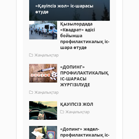
«Қауіпсіз жол» іс-шарасы
өтуде
Қызылордада
«Квадрат» әдісі
бойынша
профилактикалық іс-
шара өтуде
Жаңалықтар
«ДОПИНГ»
ПРОФИЛАКТИКАЛЫҚ
ІС-ШАРАСЫ
ЖҮРГІЗІЛУДЕ
Жаңалықтар
ҚАУІПСІЗ ЖОЛ
Жаңалықтар
«Допинг» жедел-
профилактикалық іс-