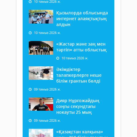
10 тамыз 2026 ж.
Қызылорда облысында
интернет алаяқтықтың
алдын
10 тамыз 2026 ж.
«Жастар және заң мен
тәртіп» атты облыстық
10 тамыз 2026 ж.
Әкімдіктер
талапкерлерге неше
білім грантын бөлді
09 тамыз 2026 ж.
Дияр Нұрғожайдың
соңғы секундтағы
нокауты 25 мың
09 тамыз 2026 ж.
«Қазақстан халқына»