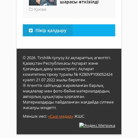
шарасы өткізілді
Қоғам
Пікір қалдыру
© 2026. Tirshilik-tynysy.kz ақпараттық агенттігі.
Қазақстан Республикасы Ақпарат және
Қоғамдық даму министрлігі, Ақпарат
комитетінің тіркеу туралы № KZ80VPY00052424
куәлігі 21.07.2022 жылы берілген.
® Агенттік сайтында жарияланған барлық
мақалалар мен фото-бейне материалдардың
авторлық құқықтары қорғалған.
Материалдарды пайдаланған жағдайда сілтеме
жасалуы міндетті.
Меншік иесі:
«Сыр медиа»
ЖШС.