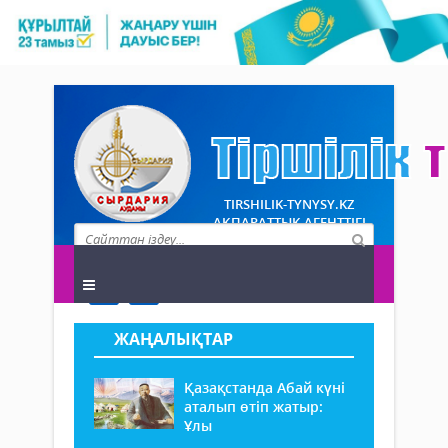
TIRSHILIK-TYNYSY.KZ
АҚПАРАТТЫҚ АГЕНТТІГІ
ЖАҢАЛЫҚТАР
Қазақстанда Абай күні
аталып өтіп жатыр:
Ұлы