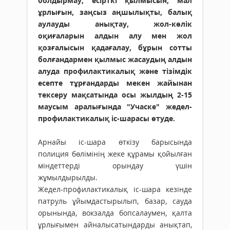
болдырмау, есірткі қылмысын, мал
ұрлығын, заңсыз аңшылықты, балық
аулауды анықтау, жол-көлік
оқиғаларын алдын алу мен жол
қозғалысын қадағалау, бұрын сотты
болғандармен қылмыс жасаудың алдын
алуда профилактикалық және тізімдік
есепте тұрғандарды мекен жайынан
тексеру мақсатында осы жылдың 2-15
маусым аралығында "Учаске" жедел-
профилактикалық іс-шарасы өтуде.
Арнайы іс-шара өткізу барысында
полиция бөлімінің жеке құрамы қойылған
міндеттерді орындау үшін
жұмылдырылды.
Жедел-профилактикалық іс-шара кезінде
патруль ұйымдастырылып, базар, сауда
орынында, вокзалда бопсалаумен, қалта
ұрлығымен айналысатындарды анықтап,