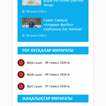
қоры 350 білім грантын
бөлді:
09 тамыз 2026 ж.
Самат Смақов
«Атырау» футбол
клубының бас бапкері
09 тамыз 2026 ж.
PDF НҰСҚАЛАР МҰРАҒАТЫ
08 тамыз 2026 ж.
№59 газет
04 тамыз 2026 ж.
№58 газет
01 тамыз 2026 ж.
№57 газет
ЖАҢАЛЫҚТАР МҰРАҒАТЫ