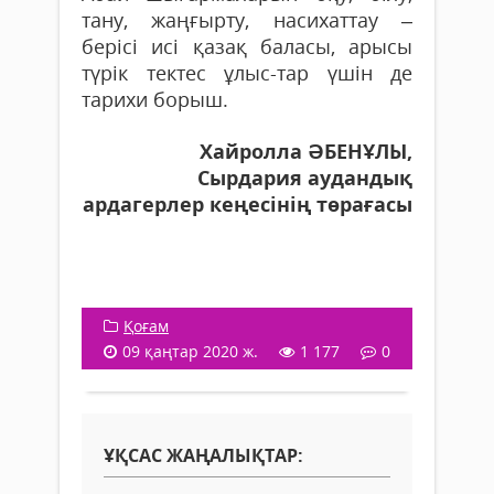
тану, жаңғырту, насихаттау –
берісі исі қазақ баласы, арысы
түрік тектес ұлыс-тар үшін де
тарихи борыш.
Хайролла ӘБЕНҰЛЫ,
Сырдария аудандық
ардагерлер кеңесінің төрағасы
Қоғам
09 қаңтар 2020 ж.
1 177
0
ҰҚСАС ЖАҢАЛЫҚТАР: