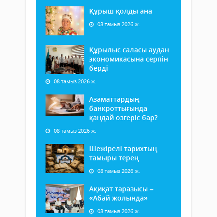
Құрыш қолды ана
08 тамыз 2026 ж.
Құрылыс саласы аудан
экономикасына серпін
берді
08 тамыз 2026 ж.
Азаматтардың
банкроттығында
қандай өзгеріс бар?
08 тамыз 2026 ж.
Шежірелі тарихтың
тамыры терең
08 тамыз 2026 ж.
Ақиқат таразысы –
«Абай жолында»
08 тамыз 2026 ж.