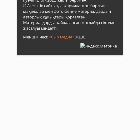
® Агенттік сайтында жарияланған барлық
мақалалар мен фото-бейне материалдардың
авторлық құқықтары қорғалған.
Материалдарды пайдаланған жағдайда сілтеме
жасалуы міндетті.
Меншік иесі:
«Сыр медиа»
ЖШС.