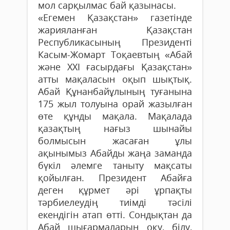
мол сарқылмас бай қазынасы.
«Егемен Қазақстан» газетінде
жарияланған Қазақстан
Республикасының Президенті
Касым-Жомарт Тоқаевтың «Абай
және ХХІ ғасырдағы Қазақстан»
атты мақаласын оқып шықтық.
Абай Құнанбайұлының туғанына
175 жыл толуына орай жазылған
өте құнды мақала. Мақалада
қазақтың нағыз шынайы
болмысын жасаған ұлы
ақынымыз Абайды жаңа заманда
бүкіл әлемге таныту мақсаты
қойылған. Президент Абайға
деген құрмет әрі ұрпақты
тәрбиелеудің тиімді тәсілі
екендігін атап өтті. Сондықтан да
Абай шығармаларын оқу, білу,