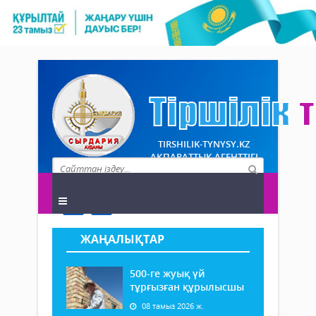
TIRSHILIK-TYNYSY.KZ
АҚПАРАТТЫҚ АГЕНТТІГІ
ЖАҢАЛЫҚТАР
500-ге жуық үй
тұрғызған құрылысшы
08 тамыз 2026 ж.