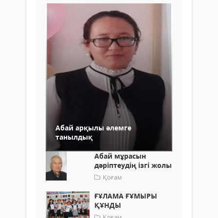
Абай арқылы әлемге
танылдық
Абай мұрасын
дәріптеудің ізгі жолы
Қоғам
ҒҰЛАМА ҒҰМЫРЫ
ҚҰНДЫ
Қоғам