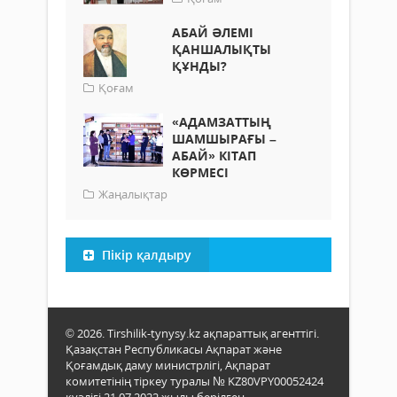
АБАЙ ӘЛЕМІ
ҚАНШАЛЫҚТЫ
ҚҰНДЫ?
Қоғам
«АДАМЗАТТЫҢ
ШАМШЫРАҒЫ –
АБАЙ» КІТАП
КӨРМЕСІ
Жаңалықтар
Пікір қалдыру
© 2026. Tirshilik-tynysy.kz ақпараттық агенттігі.
Қазақстан Республикасы Ақпарат және
Қоғамдық даму министрлігі, Ақпарат
комитетінің тіркеу туралы № KZ80VPY00052424
куәлігі 21.07.2022 жылы берілген.