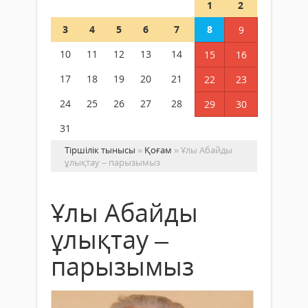
1
2
3
4
5
6
7
8
9
10
11
12
13
14
15
16
17
18
19
20
21
22
23
24
25
26
27
28
29
30
31
Тіршілік тынысы
»
Қоғам
» Ұлы Абайды
ұлықтау – парызымыз
Ұлы Абайды
ұлықтау –
парызымыз