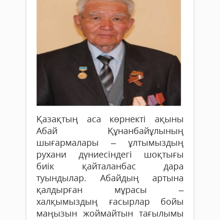
Қазақтың аса көрнекті ақыны
Абай Құнанбайұлының
шығармалары – ұлтымыздың
рухани дүниесіндегі шоқтығы
биік қайталанбас дара
туындылар. Абайдың артына
қалдырған мұрасы –
халқымыздың ғасырлар бойы
маңызын жоймайтын тағылымы