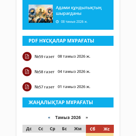
Адами құндылықтың
шырағданы
08 тамыз 2026 ж.
PDF НҰСҚАЛАР МҰРАҒАТЫ
08 тамыз 2026 ж.
№59 газет
04 тамыз 2026 ж.
№58 газет
01 тамыз 2026 ж.
№57 газет
ЖАҢАЛЫҚТАР МҰРАҒАТЫ
«
Тамыз 2026 »
Дс
Сс
Ср
Бс
Жм
Сб
Жс