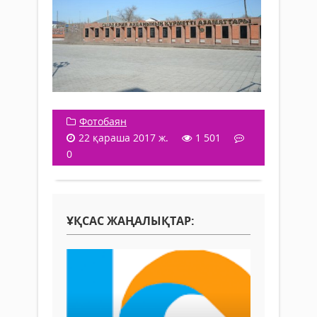
Фотобаян
22 қараша 2017 ж.
1 501
0
ҰҚСАС ЖАҢАЛЫҚТАР: