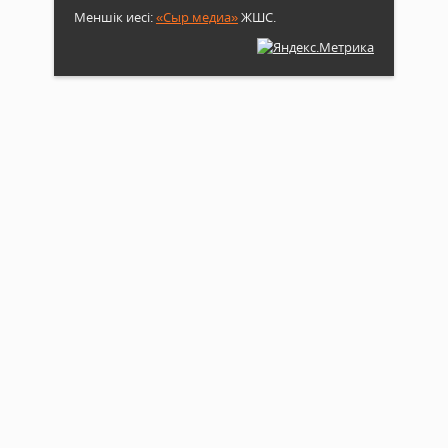
Меншік иесі:
«Сыр медиа»
ЖШС.