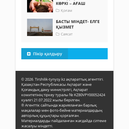
КӨРКІ – АҒАШ
Қоғам
БАСТЫ МІНДЕТ- ЕЛГЕ
ҚЫЗМЕТ
Саясат
Пікір қалдыру
© 2026. Tirshilik-tynysy.kz ақпараттық агенттігі.
Қазақстан Республикасы Ақпарат және
Қоғамдық даму министрлігі, Ақпарат
комитетінің тіркеу туралы № KZ80VPY00052424
куәлігі 21.07.2022 жылы берілген.
® Агенттік сайтында жарияланған барлық
мақалалар мен фото-бейне материалдардың
авторлық құқықтары қорғалған.
Материалдарды пайдаланған жағдайда сілтеме
жасалуы міндетті.