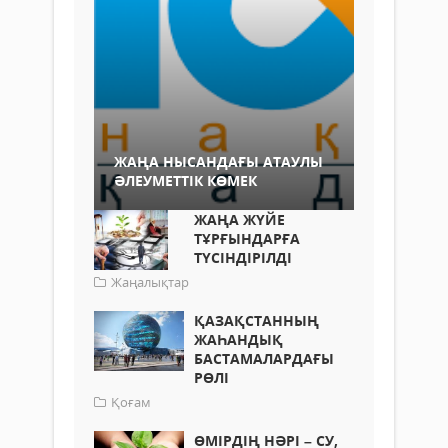
ЖАҢА НЫСАНДАҒЫ АТАУЛЫ
ӘЛЕУМЕТТІК КӨМЕК
ЖАҢА ЖҮЙЕ
ТҰРҒЫНДАРҒА
ТҮСІНДІРІЛДІ
Жаңалықтар
ҚАЗАҚСТАННЫҢ
ЖАҺАНДЫҚ
БАСТАМАЛАРДАҒЫ
РӨЛІ
Қоғам
ӨМІРДІҢ НӘРІ – СУ,