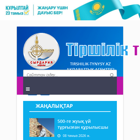
TIRSHILIK-TYNYSY.KZ
АҚПАРАТТЫҚ АГЕНТТІГІ
ЖАҢАЛЫҚТАР
500-ге жуық үй
тұрғызған құрылысшы
08 тамыз 2026 ж.