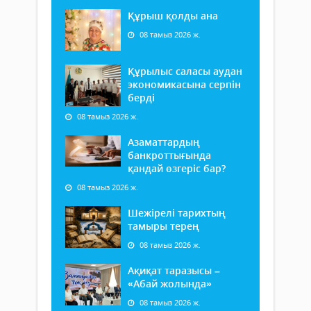
Құрыш қолды ана
08 тамыз 2026 ж.
Құрылыс саласы аудан
экономикасына серпін
берді
08 тамыз 2026 ж.
Азаматтардың
банкроттығында
қандай өзгеріс бар?
08 тамыз 2026 ж.
Шежірелі тарихтың
тамыры терең
08 тамыз 2026 ж.
Ақиқат таразысы –
«Абай жолында»
08 тамыз 2026 ж.