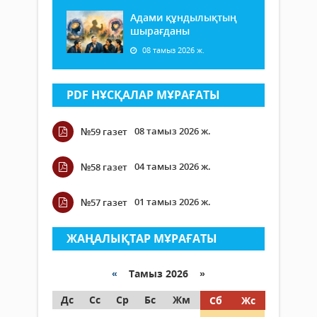
Адами құндылықтың
шырағданы
08 тамыз 2026 ж.
PDF НҰСҚАЛАР МҰРАҒАТЫ
08 тамыз 2026 ж.
№59 газет
04 тамыз 2026 ж.
№58 газет
01 тамыз 2026 ж.
№57 газет
ЖАҢАЛЫҚТАР МҰРАҒАТЫ
«
Тамыз 2026 »
Дс
Сс
Ср
Бс
Жм
Сб
Жс