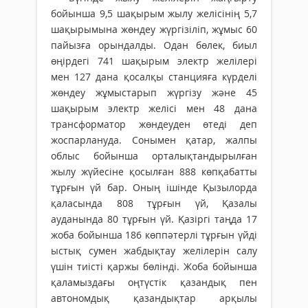
бойынша 9,5 шақырым жылу желісінің 5,7
шақырымына жөндеу жүргізіліп, жұмыс 60
пайызға орындалды. Одан бөлек, биыл
өңірдегі 741 шақырым электр желілері
мен 127 дана қосалқы станцияға күрделі
жөндеу жұмыстарып жүргізу және 45
шақырым электр желісі мен 48 дана
трансформатор жөндеуден өтеді деп
жоспарлануда. Сонымен қатар, жалпы
облыс бойынша орталықтандырылған
жылу жүйесіне қосылған 888 көпқабатты
тұрғын үй бар. Оның ішінде Қызылорда
қаласында 808 тұрғын үй, Қазалы
ауданында 80 тұрғын үй. Қазіргі таңда 17
жоба бойынша 186 көппәтерлі тұрғын үйді
ыстық сумен жабдықтау желілерін салу
үшін тиісті қаржы бөлінді. Жоба бойынша
қаламыздағы оңтүстік қазандық пен
автономдық қазандықтар арқылы