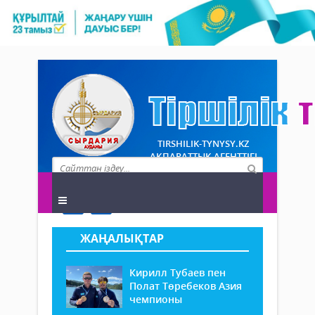
TIRSHILIK-TYNYSY.KZ
АҚПАРАТТЫҚ АГЕНТТІГІ
ЖАҢАЛЫҚТАР
Кирилл Тубаев пен
Полат Төребеков Азия
чемпионы