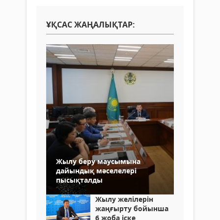
ҰҚСАС ЖАҢАЛЫҚТАР:
Жылу беру маусымына
дайындық мәселелері
пысықталды
Жылу желілерін
жаңғырту бойынша
6 жоба іске