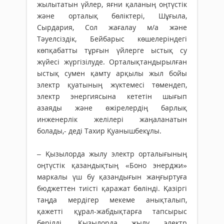
жылытатын үйлер, яғни қаланың оңтүстік
және орталық бөліктері, Шұғыла,
Сырдария, Сол жағалау м/а және
Тәуелсіздік, Бейбарыс көшелеріндегі
көпқабатты тұрғын үйлерге ыстық су
жүйесі жүргізілуде. Орталықтандырылған
ыстық сумен қамту арқылы жыл бойы
электр қуатының жүктемесі төмендеп,
электр энергиясына кететін шығып
азаяды және өжірелердің барлық
инженерлік желілері жаңаланатын
болады,- деді Тахир Қуанышбекұлы.
– Қызылорда жылу электр орталығының
оңтүстік қазандықтың «Боно энерджи»
маркалы үш бу қазандығын жаңғыртуға
бюджеттен тиісті қаражат бөлінді. Қазіргі
таңда мердігер мекеме анықталып,
қажетті құрал-жабдықтарға тапсырыс
берілді. Қызылорда жылу электр