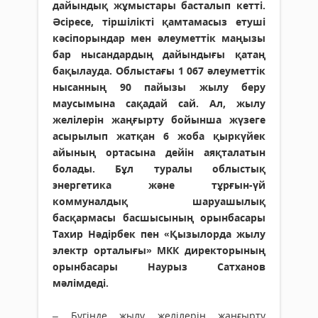
дайындық жұмыстары басталып кетті.
Әсіресе, тіршілікті қамтамасыз етуші
кәсіпорындар мен әлеуметтік маңызы
бар нысандардың дайындығы қатаң
бақылауда. Облыстағы 1 067 әлеуметтік
нысанның 90 пайызы жылу беру
маусымына сақадай сай. Ал, жылу
желілерін жаңғырту бойынша жүзеге
асырылып жатқан 6 жоба қыркүйек
айының ортасына дейін аяқталатын
болады. Бұл туралы облыстық
энергетика және тұрғын-үй
коммуналдық шаруашылық
басқармасы басшысының орынбасары
Тахир Нәдірбек пен «Қызылорда жылу
электр орталығы» МКК директорының
орынбасары Наурыз Сатханов
мәлімдеді.
– Бүгінде жылу желілерін жаңғырту