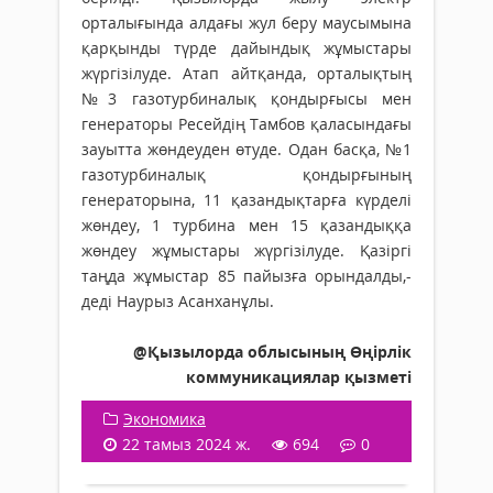
орталығында алдағы жул беру маусымына
қарқынды түрде дайындық жұмыстары
жүргізілуде. Атап айтқанда, орталықтың
№3 газотурбиналық қондырғысы мен
генераторы Ресейдің Тамбов қаласындағы
зауытта жөндеуден өтуде. Одан басқа, №1
газотурбиналық қондырғының
генераторына, 11 қазандықтарға күрделі
жөндеу, 1 турбина мен 15 қазандыққа
жөндеу жұмыстары жүргізілуде. Қазіргі
таңда жұмыстар 85 пайызға орындалды,-
деді Наурыз Асанханұлы.
@Қызылорда облысының Өңірлік
коммуникациялар қызметі
Экономика
22 тамыз 2024 ж.
694
0