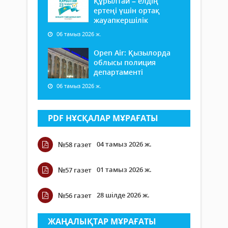
Құрылтай – елдің
ертеңі үшін ортақ
жауапкершілік
06 тамыз 2026 ж.
Open Air: Қызылорда
облысы полиция
департаменті
06 тамыз 2026 ж.
PDF НҰСҚАЛАР МҰРАҒАТЫ
04 тамыз 2026 ж.
№58 газет
01 тамыз 2026 ж.
№57 газет
28 шілде 2026 ж.
№56 газет
ЖАҢАЛЫҚТАР МҰРАҒАТЫ