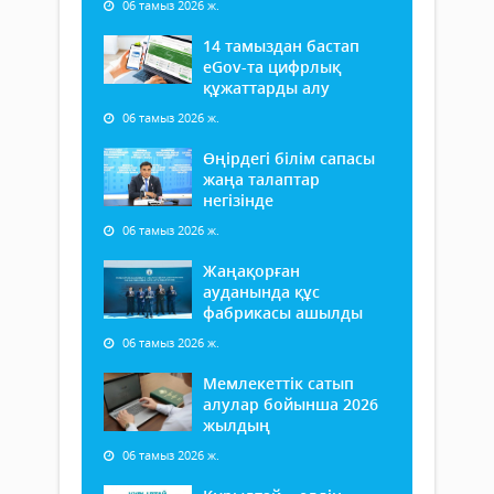
06 тамыз 2026 ж.
14 тамыздан бастап
еGov-та цифрлық
құжаттарды алу
06 тамыз 2026 ж.
Өңірдегі білім сапасы
жаңа талаптар
негізінде
06 тамыз 2026 ж.
Жаңақорған
ауданында құс
фабрикасы ашылды
06 тамыз 2026 ж.
Мемлекеттік сатып
алулар бойынша 2026
жылдың
06 тамыз 2026 ж.