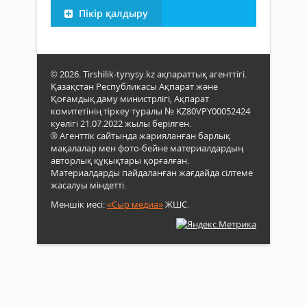
Пікір қалдыру
© 2026. Tirshilik-tynysy.kz ақпараттық агенттігі.
Қазақстан Республикасы Ақпарат және
Қоғамдық даму министрлігі, Ақпарат
комитетінің тіркеу туралы № KZ80VPY00052424
куәлігі 21.07.2022 жылы берілген.
® Агенттік сайтында жарияланған барлық
мақалалар мен фото-бейне материалдардың
авторлық құқықтары қорғалған.
Материалдарды пайдаланған жағдайда сілтеме
жасалуы міндетті.
Меншік иесі:
«Сыр медиа»
ЖШС.