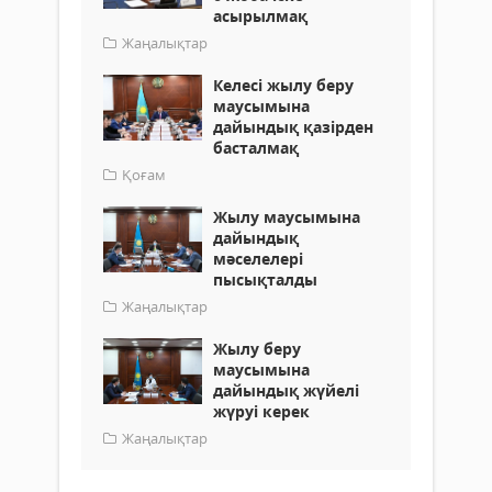
асырылмақ
Жаңалықтар
Келесі жылу беру
маусымына
дайындық қазірден
басталмақ
Қоғам
Жылу маусымына
дайындық
мәселелері
пысықталды
Жаңалықтар
Жылу беру
маусымына
дайындық жүйелі
жүруі керек
Жаңалықтар