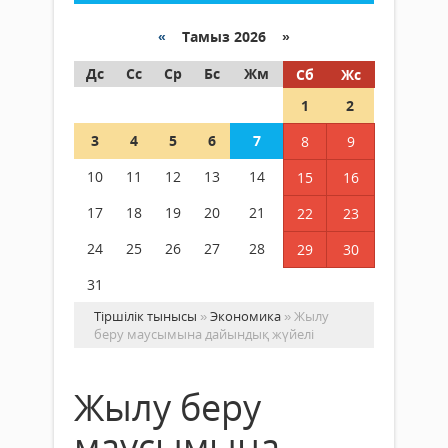
«
Тамыз 2026 »
Дс
Сс
Ср
Бс
Жм
Сб
Жс
1
2
3
4
5
6
7
8
9
10
11
12
13
14
15
16
17
18
19
20
21
22
23
24
25
26
27
28
29
30
31
Тіршілік тынысы
»
Экономика
» Жылу
беру маусымына дайындық жүйелі
Жылу беру
маусымына