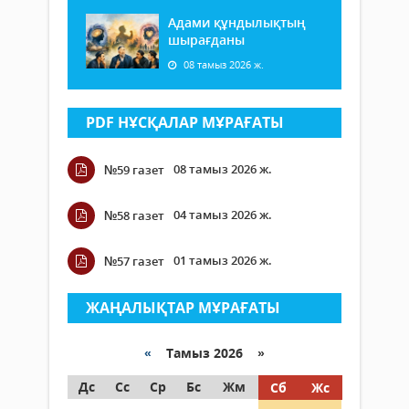
Адами құндылықтың
шырағданы
08 тамыз 2026 ж.
PDF НҰСҚАЛАР МҰРАҒАТЫ
08 тамыз 2026 ж.
№59 газет
04 тамыз 2026 ж.
№58 газет
01 тамыз 2026 ж.
№57 газет
ЖАҢАЛЫҚТАР МҰРАҒАТЫ
«
Тамыз 2026 »
Дс
Сс
Ср
Бс
Жм
Сб
Жс