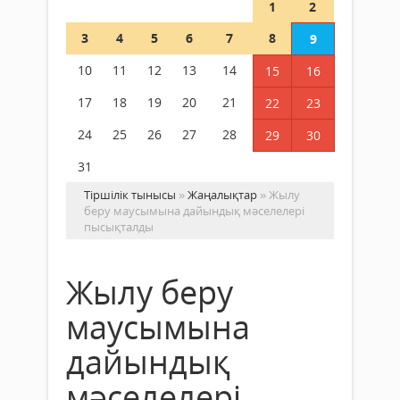
1
2
3
4
5
6
7
8
9
10
11
12
13
14
15
16
17
18
19
20
21
22
23
24
25
26
27
28
29
30
31
Тіршілік тынысы
»
Жаңалықтар
» Жылу
беру маусымына дайындық мәселелері
пысықталды
Жылу беру
маусымына
дайындық
мәселелері