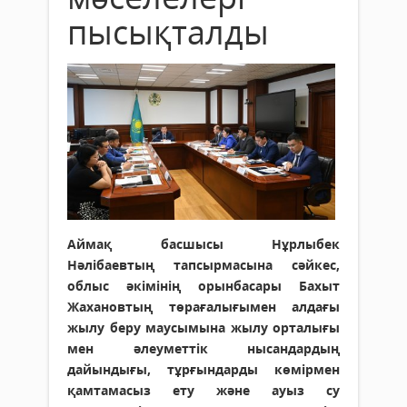
пысықталды
Аймақ басшысы Нұрлыбек
Нәлібаевтың тапсырмасына сәйкес,
облыс әкімінің орынбасары Бахыт
Жахановтың төрағалығымен алдағы
жылу беру маусымына жылу орталығы
мен әлеуметтік нысандардың
дайындығы, тұрғындарды көмірмен
қамтамасыз ету және ауыз су