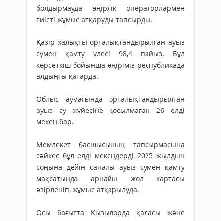
болдырмауда өңірлік операторлармен
тиісті жұмыс атқаруды тапсырды.
Қазір халықты орталықтандырылған ауыз
сумен қамту үлесі 98,4 пайыз. Бұл
көрсеткіш бойынша өңіріміз республикада
алдыңғы қатарда.
Облыс аумағында орталықтандырылған
ауыз су жүйесіне қосылмаған 26 елді
мекен бар.
Мемлекет басшысының тапсырмасына
сәйкес бұл елді мекендерді 2025 жылдың
соңына дейін сапалы ауыз сумен қамту
мақсатында арнайы жол картасы
әзірленіп, жұмыс атқарылуда.
Осы бағытта Қызылорда қаласы және