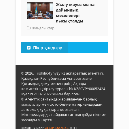
Жылу маусымына
дайындық
мәселелері
пысықталды
Жаңалықтар
Пікір қалдыру
© 2026. Tirshilik-tynysy.kz ақпараттық агенттігі.
Қазақстан Республикасы Ақпарат және
Қоғамдық даму министрлігі, Ақпарат
комитетінің тіркеу туралы № KZ80VPY00052424
куәлігі 21.07.2022 жылы берілген.
® Агенттік сайтында жарияланған барлық
мақалалар мен фото-бейне материалдардың
авторлық құқықтары қорғалған.
Материалдарды пайдаланған жағдайда сілтеме
жасалуы міндетті.
Меншік иесі:
«Сыр медиа»
ЖШС.