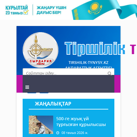
TIRSHILIK-TYNYSY.KZ
АҚПАРАТТЫҚ АГЕНТТІГІ
ЖАҢАЛЫҚТАР
500-ге жуық үй
тұрғызған құрылысшы
08 тамыз 2026 ж.