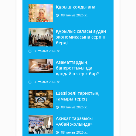
Құрыш қолды ана
08 тамыз 2026 ж.
Құрылыс саласы аудан
экономикасына серпін
берді
08 тамыз 2026 ж.
Азаматтардың
банкроттығында
қандай өзгеріс бар?
08 тамыз 2026 ж.
Шежірелі тарихтың
тамыры терең
08 тамыз 2026 ж.
Ақиқат таразысы –
«Абай жолында»
08 тамыз 2026 ж.