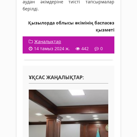
аудан әкімдеріне тиісті тапсырмалар
берілді.
Қызылорда облысы әкімінің баспасөз
қызметі
Жаңалықтар
14 тамыз 2024 ж.
442
0
ҰҚСАС ЖАҢАЛЫҚТАР: