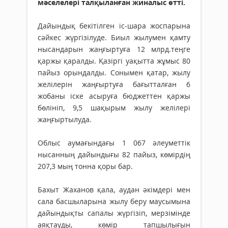
мәселелері талқыланған жиналыс өтті.
Дайындық бекітілген іс-шара жоспарына
сәйкес жүргізілуде. Биыл жылумен қамту
нысандарын жаңғыртуға 12 млрд.теңге
қаржы қаралды. Қазіргі уақытта жұмыс 80
пайыз орындалды. Сонымен қатар, жылу
желілерін жаңғыртуға бағытталған 6
жобаны іске асыруға бюджеттен қаржы
бөлініп, 9,5 шақырым жылу желілері
жаңғыртылуда.
Облыс аумағындағы 1 067 әлеуметтік
нысанның дайындығы 82 пайыз, көмірдің
207,3 мың тонна қоры бар.
Бахыт Жаханов қала, аудан әкімдері мен
сала басшыларына жылу беру маусымына
дайындықты сапалы жүргізіп, мерзімінде
аяқтауды, көмір тапшылығын