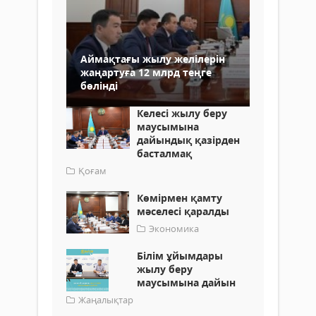
Аймақтағы жылу желілерін
жаңартуға 12 млрд теңге
бөлінді
Келесі жылу беру
маусымына
дайындық қазірден
басталмақ
Қоғам
Көмірмен қамту
мәселесі қаралды
Экономика
Білім ұйымдары
жылу беру
маусымына дайын
Жаңалықтар