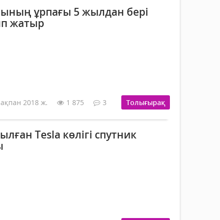
ының ұрпағы 5 жылдан бері
ып жатыр
 ақпан 2018 ж.
1 875
3
Толығырақ
ған Tesla көлігі спутник
ы