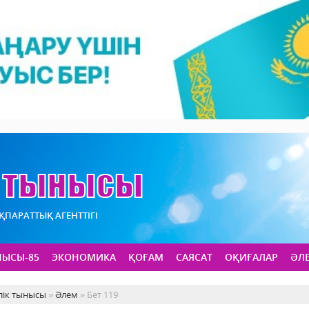
АҚПАРАТТЫҚ АГЕНТТІГІ
НЫСЫ-85
ЭКОНОМИКА
ҚОҒАМ
САЯСАТ
ОҚИҒАЛАР
ӘЛ
лік тынысы
»
Әлем
» Бет 119