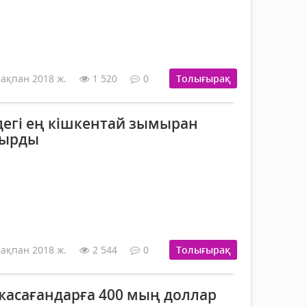
 ақпан 2018 ж.
1 520
0
Толығырақ
егі ең кішкентай зымыран
шырды
 ақпан 2018 ж.
2 544
0
Толығырақ
жасағандарға 400 мың доллар