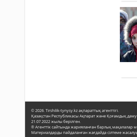
© 2026. Tirshilik-tynysy.kz ақпараттық агенттігі.
Қазақстан Республикасы Ақпарат және Қоғамдық даму м
21.07.2022 жылы берілген.
® Агенттік сайтында жарияланған барлық мақалалар 
Материалдарды пайдаланған жағдайда сілтеме жасалуы