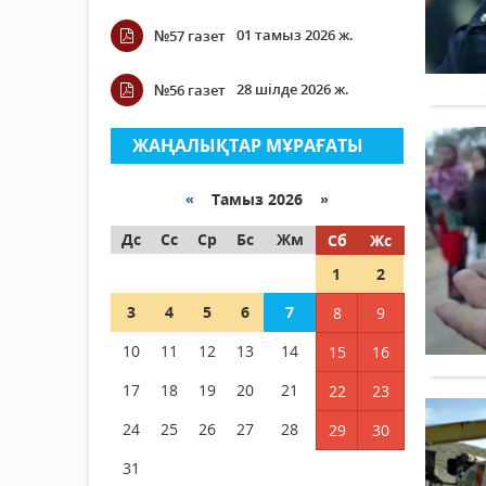
01 тамыз 2026 ж.
№57 газет
28 шілде 2026 ж.
№56 газет
ЖАҢАЛЫҚТАР МҰРАҒАТЫ
«
Тамыз 2026 »
Дс
Сс
Ср
Бс
Жм
Сб
Жс
1
2
3
4
5
6
7
8
9
10
11
12
13
14
15
16
17
18
19
20
21
22
23
24
25
26
27
28
29
30
31