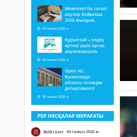
Мемлекеттік сатып
алулар бойынша
2026 жылдың
06 тамыз 2026 ж.
Құрылтай – елдің
ертеңі үшін ортақ
жауапкершілік
06 тамыз 2026 ж.
Open Air:
Қызылорда
облысы полиция
департаменті
06 тамыз 2026 ж.
PDF НҰСҚАЛАР МҰРАҒАТЫ
04 тамыз 2026 ж.
№58 газет