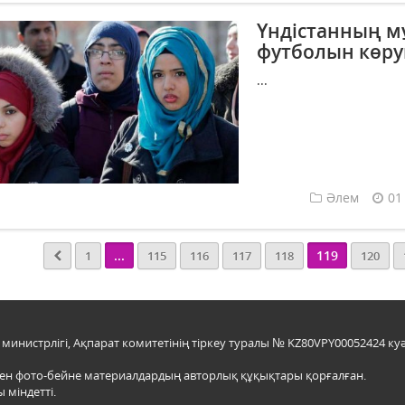
Үндістанның м
футболын көр
...
Әлем
01
...
119
1
115
116
117
118
120
инистрлігі, Ақпарат комитетінің тіркеу туралы № KZ80VPY00052424 куә
мен фото-бейне материалдардың авторлық құқықтары қорғалған.
 міндетті.