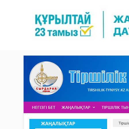
TIRSHILIK-TYNYSY.KZ 
НЕГІЗГІ БЕТ
ЖАҢАЛЫҚТАР
ТІРШІЛІК ТЫ
ЖАҢАЛЫҚТАР
Тірші