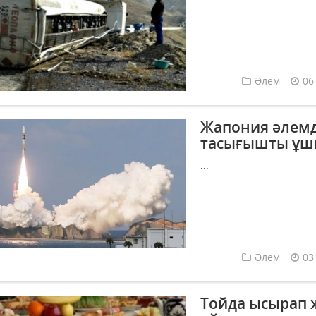
Әлем
06
Жапония әлемд
тасығышты ұ
...
Әлем
03
Тойда ысырап 