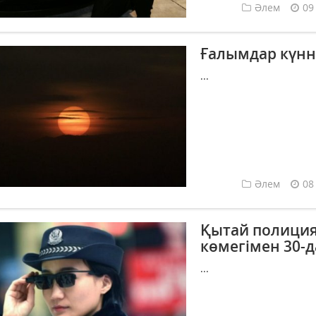
Әлем
09
Ғалымдар күнн
...
Әлем
08
Қытай полиция
көмегімен 30-
...