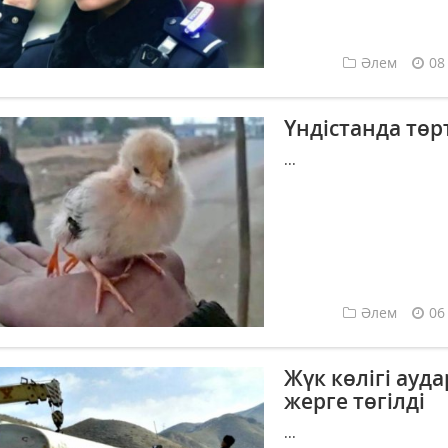
Әлем
08
Үндістанда төр
...
Әлем
06
Жүк көлігі ауд
жерге төгілді
...