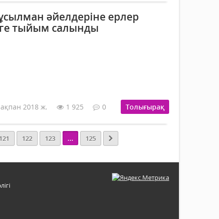
ұсылман әйелдеріне ерлер
уге тыйым салынды
 ақпан 2018 ж.
1 925
0
Толығырақ
...
121
122
123
125
лігі