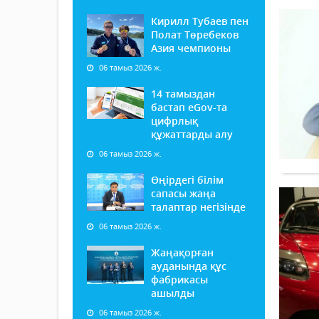
Кирилл Тубаев пен
Полат Төребеков
Азия чемпионы
06 тамыз 2026 ж.
14 тамыздан
бастап еGov-та
цифрлық
құжаттарды алу
06 тамыз 2026 ж.
Өңірдегі білім
сапасы жаңа
талаптар негізінде
06 тамыз 2026 ж.
Жаңақорған
ауданында құс
фабрикасы
ашылды
06 тамыз 2026 ж.