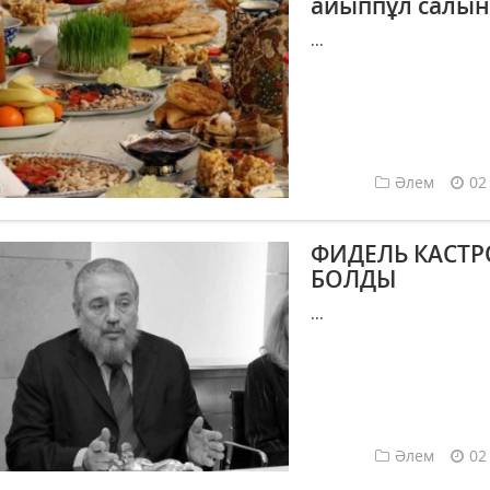
айыппұл салы
...
Әлем
02
ФИДЕЛЬ КАСТР
БОЛДЫ
...
Әлем
02