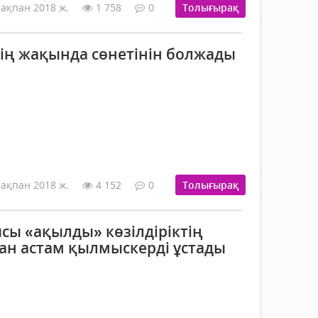
 ақпан 2018 ж.
1 758
0
Толығырақ
ің жақында сөнетінін болжады
 ақпан 2018 ж.
4 152
0
Толығырақ
сы «ақылды» көзілдіріктің
дан астам қылмыскерді ұстады