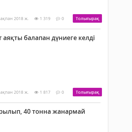
 ақпан 2018 ж.
1 319
0
Толығырақ
т аяқты балапан дүниеге келді
 ақпан 2018 ж.
1 817
0
Толығырақ
арылып, 40 тонна жанармай