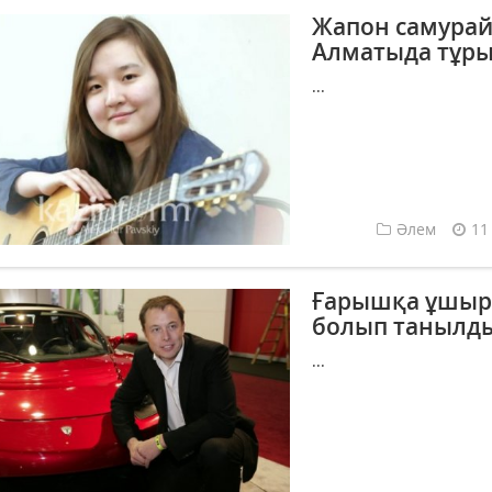
Жапон самурай
Алматыда тұр
...
Әлем
11
Ғарышқа ұшырыл
болып танылд
...