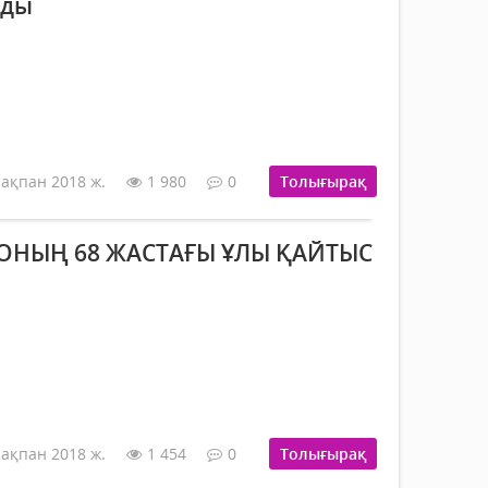
нды
 ақпан 2018 ж.
1 980
0
Толығырақ
ОНЫҢ 68 ЖАСТАҒЫ ҰЛЫ ҚАЙТЫС
 ақпан 2018 ж.
1 454
0
Толығырақ