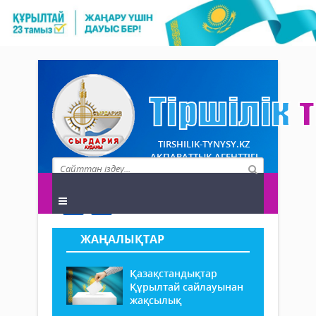
TIRSHILIK-TYNYSY.KZ
АҚПАРАТТЫҚ АГЕНТТІГІ
ЖАҢАЛЫҚТАР
Қазақстандықтар
Құрылтай сайлауынан
жақсылық