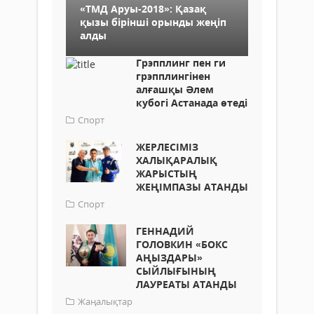
«ТМД Аруы-2018»: Қазақ
қызы бірінші орынды жеңіп
алды
Грэпплинг пен ги
грэпплингінен
алғашқы Әлем
кубогі Астанада өтеді
Спорт
ЖЕРЛЕСІМІЗ
ХАЛЫҚАРАЛЫҚ
ЖАРЫСТЫҢ
ЖЕҢІМПАЗЫ АТАНДЫ
Спорт
ГЕННАДИЙ
ГОЛОВКИН «БОКС
АҢЫЗДАРЫ»
СЫЙЛЫҒЫНЫҢ
ЛАУРЕАТЫ АТАНДЫ
Жаңалықтар