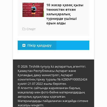
10 жасар қазақ қызы
теннистен өткен
халықаралық
турнирде үшінші
орын алды
Спорт
Пікір қалдыру
© 2026. Tirshilik-tynysy.kz ақпараттық агенттігі.
Қазақстан Республикасы Ақпарат және
Қоғамдық даму министрлігі, Ақпарат
комитетінің тіркеу туралы № KZ80VPY00052424
куәлігі 21.07.2022 жылы берілген.
® Агенттік сайтында жарияланған барлық
мақалалар мен фото-бейне материалдардың
авторлық құқықтары қорғалған.
Материалдарды пайдаланған жағдайда сілтеме
жасалуы міндетті.