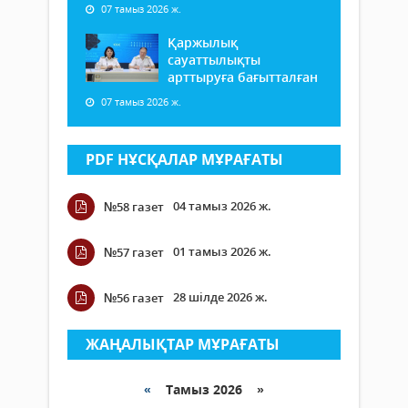
07 тамыз 2026 ж.
Қаржылық
сауаттылықты
арттыруға бағытталған
07 тамыз 2026 ж.
PDF НҰСҚАЛАР МҰРАҒАТЫ
04 тамыз 2026 ж.
№58 газет
01 тамыз 2026 ж.
№57 газет
28 шілде 2026 ж.
№56 газет
ЖАҢАЛЫҚТАР МҰРАҒАТЫ
«
Тамыз 2026 »