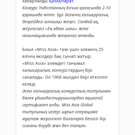
хабарлайды
ҚазАқпарат
.
Конкурс Үндістанның Кочин қаласында 2-10
қарашада өтті. Бұл Әсемнің халықаралық
деңгейдегі алғашқы жеңісі. Сондай-ақ,
жерлесіміз «Ең әдемі шаш» жеке
номинациясында жеңімпаз атанды.
Биыл «Miss Asia» тәжі үшін әлемнің 25
елінің өкілдері бақ сынап жатыр.
«Miss Asia» әлемдегі танымал
халықаралық конкурстардың бірі
саналады. Ол 1968 жылдан бері өткізіліп
келеді.
Әсем халықаралық конкурстың титулынан
бөлек ұйымдастырушылардан ақшалай
сертификат алды. Miss Asia Global
титулының иегері шұғыл операцияға
мұқтаж жергілікті балаларға белгілі бір
соманы беруді жөн деп тапқан.