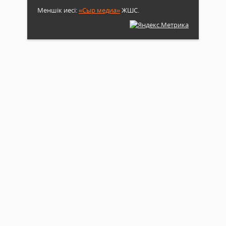
Меншік иесі:
«Сыр медиа»
ЖШС.