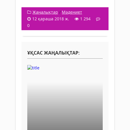
Жаңалықтар
/
Мәдениет
12 қараша 2018 ж.
1 294
0
ҰҚСАС ЖАҢАЛЫҚТАР: