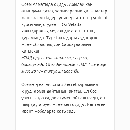
Әсем Алматыда оқиды. Абылай хан
атындағы Қазақ халықаралық қатынастар
және әлем тілдері университетінің үшінші
курсының студенті. Ол Velada
халықаралық модельдік агенттігінің
құрамында. Түрлі жылдары аудандық
және облыстық сән байқауларына
қатысқан.
«ТМД аруы» халықаралық сұлулық
байқауында 16 елдің ішінде «ТМД 1-ші вице-
мисс 2018» титулын иеленді.
Әсемнің өзі Victoria's Secret құрамына
кіруді армандайтынын айтты. Ол бос
уақытында садақ атумен айналысады, ән
шырқауға әуес және көп оқиды. Көптеген
ивент жобаларға қатысады.