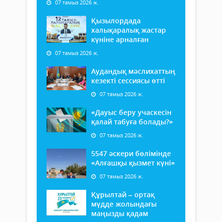
07 тамыз 2026 ж.
Қызылордада
халықаралық жастар
күніне арналған
07 тамыз 2026 ж.
Аудандық мәслихаттың
кезекті сессиясы өтті
07 тамыз 2026 ж.
«Дауыс беру учаскесін
қалай табуға болады?»
07 тамыз 2026 ж.
5547 әскери бөлімінде
«Алғашқы қызмет күні»
07 тамыз 2026 ж.
Құрылтай – ортақ
мүдде жолындағы
маңызды қадам