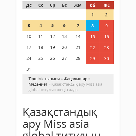
Дс
Сс
Ср
Бс
Жм
Сб
Жс
1
2
3
4
5
6
7
8
9
10
11
12
13
14
15
16
17
18
19
20
21
22
23
24
25
26
27
28
29
30
31
Тіршілік тынысы
»
Жаңалықтар
»
Мәдениет
» Қазақстандық ару Miss asia
global титулын жеңіп алды
Қазақстандық
ару Miss asia
global титулын