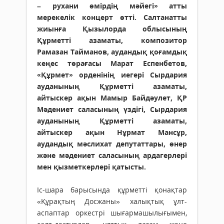
– рухани өмірдің мәйегі» атты
мерекелік концерт өтті. Салтанатты
жиынға Қызылорда облысының
Құрметті азаматы, композитор
Рамазан Тайманов, аудандық қоғамдық
кеңес төрағасы Марат Еспенбетов,
«Құрмет» орденінің иегері Сырдария
ауданының Құрметті азаматы,
айтыскер ақын Мамыр Байдәулет, ҚР
Мәдениет саласының үздігі, Сырдария
ауданының Құрметті азаматы,
айтыскер ақын Нұрмат Мансұр,
аудандық мәслихат депутаттары, өнер
және мәдениет саласының ардагерлері
мен қызметкерлері қатысты.
Іс-шара барысында құрметті қонақтар
«Құрақтың Досжаны» халықтық ұлт-
аспаптар оркестрі шығармашылығымен,