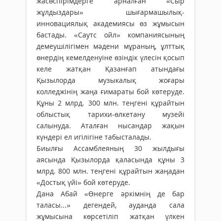
жасөспірімдерге арналған «Сыр
жұлдыздары» шығармашылық-
инновациялық академиясы өз жұмысын
бастады. «Саутс ойл» компаниясының
демеушілігімен мәдени мұраның, ұлттық
өнердің кемелденуіне өзіндік үлесін қосып
келе жатқан Қазанғап атындағы
Қызылорда музыкалық жоғары
колледжінің жаңа ғимараты бой көтеруде.
Құны 2 млрд. 300 млн. теңгені құрайтын
облыстық тарихи-өлкетану музейі
салынуда. Аталған нысандар жақын
күндері ел игілігіне табысталады.
Биылғы Ассамблеяның 30 жылдығы
аясында Қызылорда қаласында құны 3
млрд. 800 млн. теңгені құрайтын жаңадан
«Достық үйі» бой көтеруде.
Дана Абай «Өнерге әркімнің де бар
таласы...» дегендей, ауданда сала
жұмысына көрсетіліп жатқан үлкен