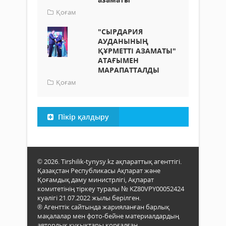
Қоғам
"СЫРДАРИЯ
АУДАНЫНЫҢ
ҚҰРМЕТТІ АЗАМАТЫ"
АТАҒЫМЕН
МАРАПАТТАЛДЫ
Қоғам
Пікір қалдыру
© 2026. Tirshilik-tynysy.kz ақпараттық агенттігі.
Қазақстан Республикасы Ақпарат және
Қоғамдық даму министрлігі, Ақпарат
комитетінің тіркеу туралы № KZ80VPY00052424
куәлігі 21.07.2022 жылы берілген.
® Агенттік сайтында жарияланған барлық
мақалалар мен фото-бейне материалдардың
авторлық құқықтары қорғалған.