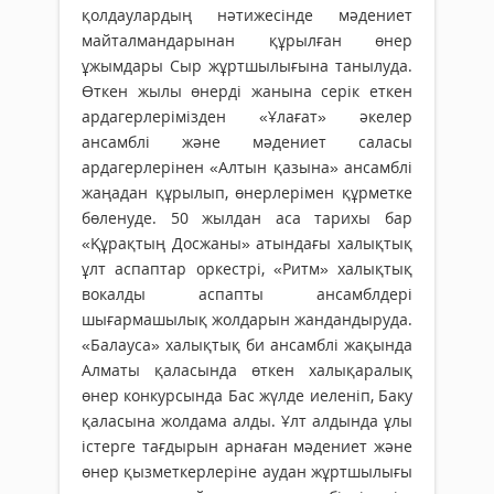
қолдаулардың нәтижесінде мәдениет
майталмандарынан құрылған өнер
ұжымдары Сыр жұртшылығына танылуда.
Өткен жылы өнерді жанына серік еткен
ардагерлерімізден «Ұлағат» әкелер
ансамблі және мәдениет саласы
ардагерлерінен «Алтын қазына» ансамблі
жаңадан құрылып, өнерлерімен құрметке
бөленуде. 50 жылдан аса тарихы бар
«Құрақтың Досжаны» атындағы халықтық
ұлт аспаптар оркестрі, «Ритм» халықтық
вокалды аспапты ансамблдері
шығармашылық жолдарын жандандыруда.
«Балауса» халықтық би ансамблі жақында
Алматы қаласында өткен халықаралық
өнер конкурсында Бас жүлде иеленіп, Баку
қаласына жолдама алды. Ұлт алдында ұлы
істерге тағдырын арнаған мәдениет және
өнер қызметкерлеріне аудан жұртшылығы