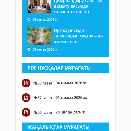
Цифрландыру саласын
дамыту аясында
салынатын жаңа
06 тамыз 2026 ж.
Өрт қауіпсіздігі
талаптарын сақтау – әр
азаматтың
05 тамыз 2026 ж.
PDF НҰСҚАЛАР МҰРАҒАТЫ
04 тамыз 2026 ж.
№58 газет
01 тамыз 2026 ж.
№57 газет
28 шілде 2026 ж.
№56 газет
ЖАҢАЛЫҚТАР МҰРАҒАТЫ