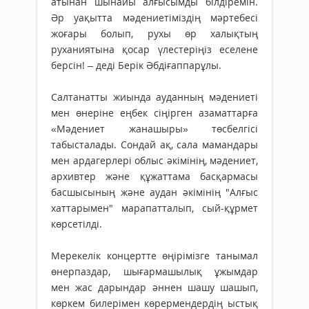
атынан шынайы алғысымды білдіремін.
Әр уақытта мәдениетіміздің мәртебесі
жоғары болып, рухы өр халықтың
руханиятына қосар үлестеріңіз еселене
берсін! – деді Берік Әбдіғаппарұлы.
Салтанатты жиында ауданның мәдениеті
мен өнеріне еңбек сіңірген азаматтарға
«Мәдениет жанашыры» төсбелгісі
табысталады. Сондай ақ, сала мамандары
мен ардагерлері облыс әкімінің, мәдениет,
архивтер және құжаттама басқармасы
басшысының және аудан әкімінің "Алғыс
хаттарымен" марапатталып, сый-құрмет
көрсетілді.
Мерекелік концертте өңірімізге танымал
өнерпаздар, шығармашылық ұжымдар
мен жас дарындар әннен шашу шашып,
көркем билерімен көрермендердің ыстық