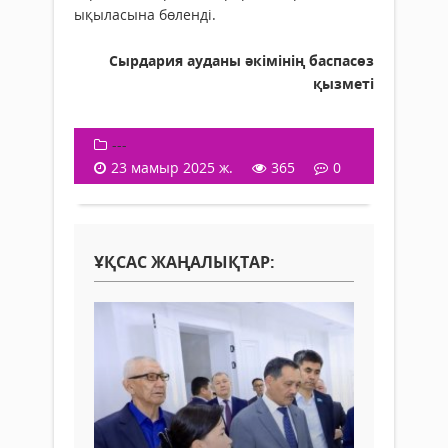
ықыласына бөленді.
Сырдария ауданы әкімінің баспасөз
қызметі
---
23 мамыр 2025 ж.
365
0
ҰҚСАС ЖАҢАЛЫҚТАР: