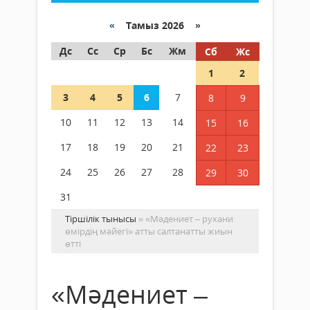
«
Тамыз 2026 »
Дс
Сс
Ср
Бс
Жм
Сб
Жс
1
2
3
4
5
6
7
8
9
10
11
12
13
14
15
16
17
18
19
20
21
22
23
24
25
26
27
28
29
30
31
Тіршілік тынысы
» «Мәдениет – рухани
өмірдің мәйегі» атты салтанатты жиын
өтті
«Мәдениет –