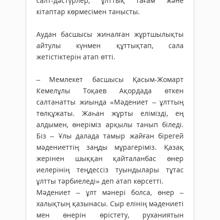
салт-дәстүрлер, ұлттық тағам және
кітаптар көрмесімен танысты.
Аудан басшысы жиналған жұртшылықты
айтулы күнмен құттықтап, сала
жетістіктерін атап өтті.
– Мемлекет басшысы Қасым-Жомарт
Кемелұлы Тоқаев Ақордада өткен
салтанатты жиында «Мәдениет – ұлттың
төлқұжаты. Жаһан жұрты елімізді, ең
алдымен, өнеріміз арқылы танып біледі.
Біз – Ұлы далада тамыр жайған бірегей
мәдениеттің заңды мұрагеріміз. Қазақ
жерінен шыққан қайталанбас өнер
иелерінің теңдессіз туындылары тұтас
ұлтты тәрбиеледі» деп атап көрсетті.
Мәдениет – ұлт мәнері болса, өнер –
халықтың қазынасы. Сыр елінің мәдениеті
мен өнерін өрістету, руханиятын