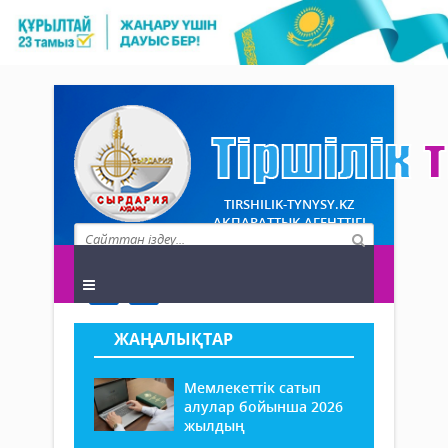
TIRSHILIK-TYNYSY.KZ
АҚПАРАТТЫҚ АГЕНТТІГІ
ЖАҢАЛЫҚТАР
Мемлекеттік сатып
алулар бойынша 2026
жылдың