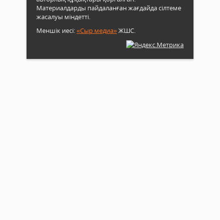
Материалдарды пайдаланған жағдайда сілтеме
жасалуы міндетті.
Меншік иесі:
«Сыр медиа»
ЖШС.