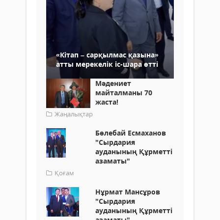
«Кітап – сарқылмас қазына»
атты мерекелік іс-шара өтті
Мәдениет
майталманы 70
жаста!
Жаңалықтар
Бөлебай Есмаханов
"Сырдария
ауданының Құрметті
азаматы"
Қоғам
Нұрмат Мансұров
"Сырдария
ауданының Құрметті
азаматы"