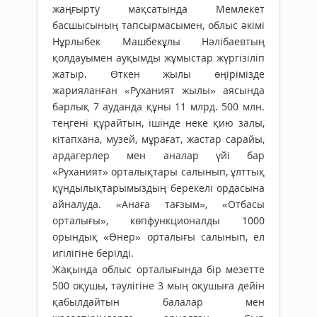
жаңғырту мақсатында Мемлекет
басшысының тапсырмасымен, облыс әкімі
Нұрлыбек Машбекұлы Нәлібаевтың
қолдауымен ауқымды жұмыстар жүргізіліп
жатыр. Өткен жылы өңірімізде
жарияланған «Руханият жылы» аясында
барлық 7 ауданда құны 11 млрд. 500 млн.
теңгені құрайтын, ішінде неке қию залы,
кітапхана, музей, мұрағат, жастар сарайы,
ардагерлер мен аналар үйі бар
«Руханият» орталықтары салынып, ұлттық
құндылықтарымыздың берекелі ордасына
айналуда. «Анаға тағзым», «Отбасы
орталығы», көпфункционалды 1000
орындық «Өнер» орталығы салынып, ел
игілігіне берілді.
Жақында облыс орталығында бір мезетте
500 оқушы, тәулігіне 3 мың оқушыға дейін
қабылдайтын балалар мен