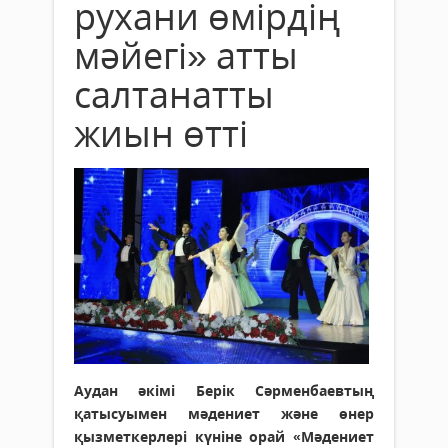
рухани өмірдің
мәйегі» атты
салтанатты
жиын өтті
Аудан әкімі Берік Сәрменбаевтың
қатысуымен мәдениет және өнер
қызметкерлері күніне орай «Мәдениет