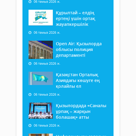
06 тамыз 2026 ж.
Құрылтай – елдің
ертеңі үшін ортақ
жауапкершілік
06 тамыз 2026 ж.
Open Air: Қызылорда
облысы полиция
департаменті
06 тамыз 2026 ж.
Қазақстан Орталық
Азиядағы көшуге ең
қолайлы ел
06 тамыз 2026 ж.
Қызылордада «Саналы
ұрпақ – жарқын
болашақ» атты
06 тамыз 2026 ж.