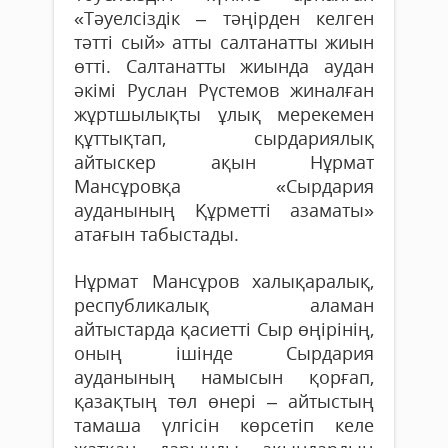
«Тәуелсіздік – тәңірден келген
тәтті сый» атты салтанатты жиын
өтті. Салтанатты жиында аудан
әкімі Руслан Рүстемов жиналған
жұртшылықты ұлық мерекемен
құттықтап, сырдариялық
айтыскер ақын Нұрмат
Мансұровқа «Сырдария
ауданының Құрметті азаматы»
атағын табыстады.
Нұрмат Мансұров халықаралық,
республикалық аламан
айтыстарда қасиетті Сыр өңірінің,
оның ішінде Сырдария
ауданының намысын қорғап,
қазақтың төл өнері – айтыстың
тамаша үлгісін көрсетіп келе