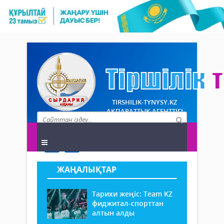
TIRSHILIK-TYNYSY.KZ
АҚПАРАТТЫҚ АГЕНТТІГІ
ЖАҢАЛЫҚТАР
Тарихи жеңіс: Team KZ
фиджитал-спорттан
алтын алды