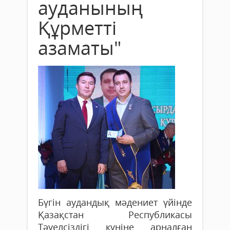
ауданының
Құрметті
азаматы"
Бүгін аудандық мәдениет үйінде
Қазақстан Республикасы
Тәуелсіздігі күніне арналған