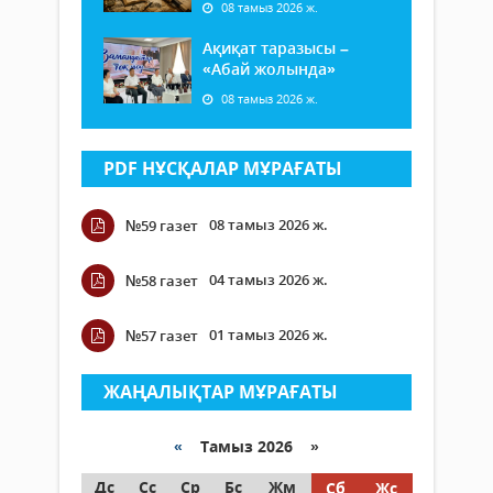
08 тамыз 2026 ж.
Ақиқат таразысы –
«Абай жолында»
08 тамыз 2026 ж.
PDF НҰСҚАЛАР МҰРАҒАТЫ
08 тамыз 2026 ж.
№59 газет
04 тамыз 2026 ж.
№58 газет
01 тамыз 2026 ж.
№57 газет
ЖАҢАЛЫҚТАР МҰРАҒАТЫ
«
Тамыз 2026 »
Дс
Сс
Ср
Бс
Жм
Сб
Жс