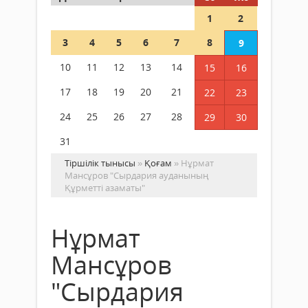
1
2
3
4
5
6
7
8
9
10
11
12
13
14
15
16
17
18
19
20
21
22
23
24
25
26
27
28
29
30
31
Тіршілік тынысы
»
Қоғам
» Нұрмат
Мансұров "Сырдария ауданының
Құрметті азаматы"
Нұрмат
Мансұров
"Сырдария