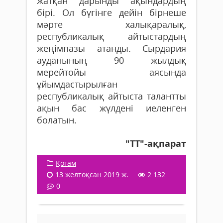
жатқан дарынды ақындардың
бірі. Ол бүгінге дейін бірнеше
мәрте халықаралық,
республикалық айтыстардың
жеңімпазы атанды. Сырдария
ауданының 90 жылдық
мерейтойы аясында
ұйымдастырылған
республикалық айтыста талантты
ақын бас жүлдені иеленген
болатын.
"ТТ"-ақпарат
Қоғам
13 желтоқсан 2019 ж.
2 132
0