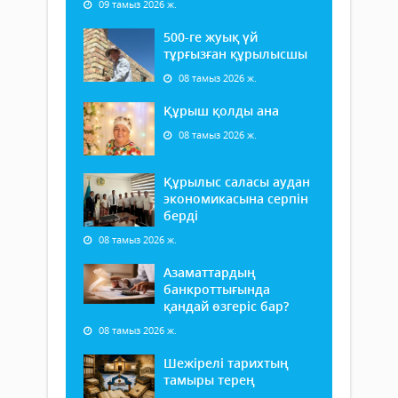
09 тамыз 2026 ж.
500-ге жуық үй
тұрғызған құрылысшы
08 тамыз 2026 ж.
Құрыш қолды ана
08 тамыз 2026 ж.
Құрылыс саласы аудан
экономикасына серпін
берді
08 тамыз 2026 ж.
Азаматтардың
банкроттығында
қандай өзгеріс бар?
08 тамыз 2026 ж.
Шежірелі тарихтың
тамыры терең