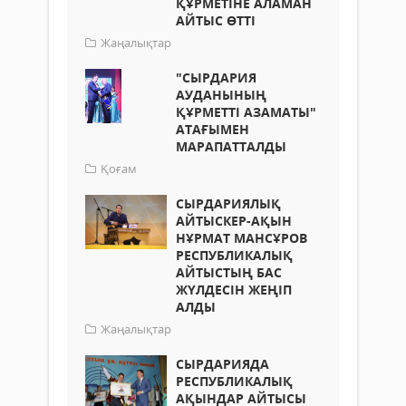
ҚҰРМЕТІНЕ АЛАМАН
АЙТЫС ӨТТІ
Жаңалықтар
"СЫРДАРИЯ
АУДАНЫНЫҢ
ҚҰРМЕТТІ АЗАМАТЫ"
АТАҒЫМЕН
МАРАПАТТАЛДЫ
Қоғам
СЫРДАРИЯЛЫҚ
АЙТЫСКЕР-АҚЫН
НҰРМАТ МАНСҰРОВ
РЕСПУБЛИКАЛЫҚ
АЙТЫСТЫҢ БАС
ЖҮЛДЕСІН ЖЕҢІП
АЛДЫ
Жаңалықтар
СЫРДАРИЯДА
РЕСПУБЛИКАЛЫҚ
АҚЫНДАР АЙТЫСЫ