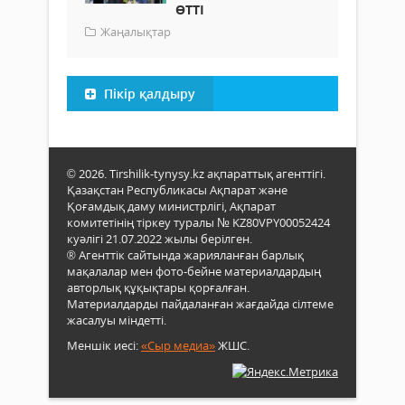
ӨТТІ
Жаңалықтар
Пікір қалдыру
© 2026. Tirshilik-tynysy.kz ақпараттық агенттігі.
Қазақстан Республикасы Ақпарат және
Қоғамдық даму министрлігі, Ақпарат
комитетінің тіркеу туралы № KZ80VPY00052424
куәлігі 21.07.2022 жылы берілген.
® Агенттік сайтында жарияланған барлық
мақалалар мен фото-бейне материалдардың
авторлық құқықтары қорғалған.
Материалдарды пайдаланған жағдайда сілтеме
жасалуы міндетті.
Меншік иесі:
«Сыр медиа»
ЖШС.