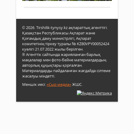
шілд
кете
арна
мәлім
ауа
рай
бол
© 2026. Tirshilik-tynysy.kz ақпараттық агенттігі.
жари
Қазақстан Республикасы Ақпарат және
Сино
Қоғамдық даму министрлігі, Ақпарат
мәлі
комитетінің тіркеу туралы № KZ80VPY00052424
сейс
куәлігі 21.07.2022 жылы берілген.
® Агенттік сайтында жарияланған барлық
елім
мақалалар мен фото-бейне материалдардың
солтү
авторлық құқықтары қорғалған.
баты
Материалдарды пайдаланған жағдайда сілтеме
жән
жасалуы міндетті.
шығ
өңір
Меншік иесі:
«Сыр медиа»
ЖШС.
жаң
жауы
найз
ойна