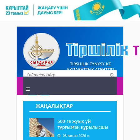
TIRSHILIK-TYNYSY.KZ
АҚПАРАТТЫҚ АГЕНТТІГІ
ЖАҢАЛЫҚТАР
500-ге жуық үй
тұрғызған құрылысшы
08 тамыз 2026 ж.