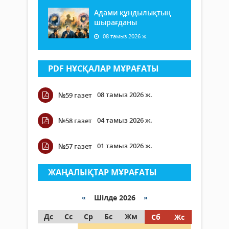
Адами құндылықтың
шырағданы
08 тамыз 2026 ж.
PDF НҰСҚАЛАР МҰРАҒАТЫ
08 тамыз 2026 ж.
№59 газет
04 тамыз 2026 ж.
№58 газет
01 тамыз 2026 ж.
№57 газет
ЖАҢАЛЫҚТАР МҰРАҒАТЫ
«
Шілде 2026
»
Дс
Сс
Ср
Бс
Жм
Сб
Жс