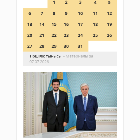
1
2
3
4
5
6
7
8
9
10
11
12
13
14
15
16
17
18
19
20
21
22
23
24
25
26
27
28
29
30
31
Тіршілік тынысы
» Материалы за
07.07.2026
Пр
Eu
ди
кең
Саясат
тө
07 шілде
Пе
2026 ж.
Ва
858
Да
0
қа
Толығырақ