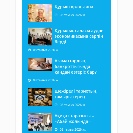
Құрыш қолды ана
08 тамыз 2026 ж.
Құрылыс саласы аудан
экономикасына серпін
берді
08 тамыз 2026 ж.
Азаматтардың
банкроттығында
қандай өзгеріс бар?
08 тамыз 2026 ж.
Шежірелі тарихтың
тамыры терең
08 тамыз 2026 ж.
Ақиқат таразысы –
«Абай жолында»
08 тамыз 2026 ж.