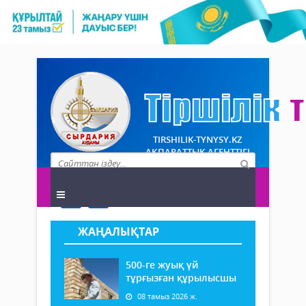
TIRSHILIK-TYNYSY.KZ
АҚПАРАТТЫҚ АГЕНТТІГІ
ЖАҢАЛЫҚТАР
500-ге жуық үй
тұрғызған құрылысшы
08 тамыз 2026 ж.