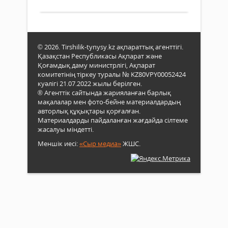
жүр
ко
-
ел
© 2026. Tirshilik-tynysy.kz ақпараттық агенттігі.
тір
Қазақстан Республикасы Ақпарат және
ат
Қоғамдық даму министрлігі, Ақпарат
ме
комитетінің тіркеу туралы № KZ80VPY00052424
куәлігі 21.07.2022 жылы берілген.
іс-
® Агенттік сайтында жарияланған барлық
ша
мақалалар мен фото-бейне материалдардың
өтт
авторлық құқықтары қорғалған.
Материалдарды пайдаланған жағдайда сілтеме
Жаңа
жасалуы міндетті.
кент
Меншік иесі:
«Сыр медиа»
ЖШС.
«Pri
Park
орта
саяб
ұйы
ере
форм
мере
шара