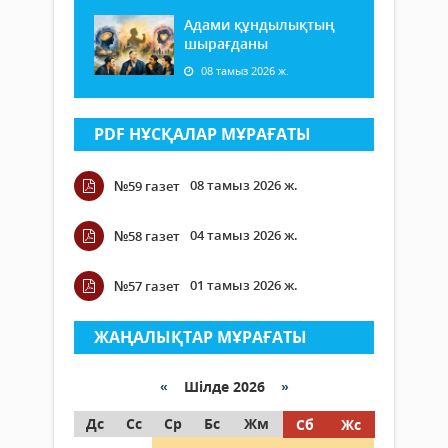
Адами құндылықтың
шырағданы
08 тамыз 2026 ж.
PDF НҰСҚАЛАР МҰРАҒАТЫ
08 тамыз 2026 ж.
№59 газет
04 тамыз 2026 ж.
№58 газет
01 тамыз 2026 ж.
№57 газет
ЖАҢАЛЫҚТАР МҰРАҒАТЫ
«
Шілде 2026
»
Дс
Сс
Ср
Бс
Жм
Сб
Жс