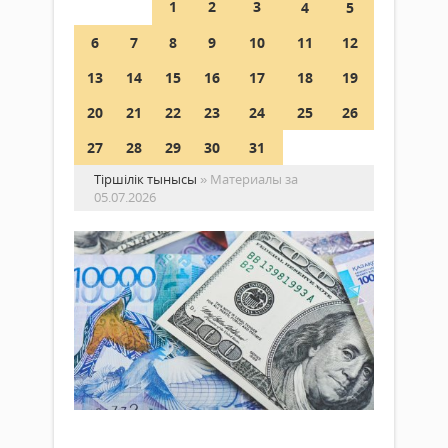
1
2
3
4
5
6
7
8
9
10
11
12
13
14
15
16
17
18
19
20
21
22
23
24
25
26
27
28
29
30
31
Тіршілік тынысы
» Материалы за
05.07.2026
Бүг
до
қа
те
Экономика
са
05 шілде
жа
2026 ж.
927
Аста
0
Алм
Толығырақ
қала
ақш