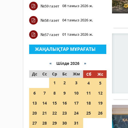
08 тамыз 2026 ж.
№59 газет
04 тамыз 2026 ж.
№58 газет
01 тамыз 2026 ж.
№57 газет
ЖАҢАЛЫҚТАР МҰРАҒАТЫ
«
Шілде 2026
»
Дс
Сс
Ср
Бс
Жм
Сб
Жс
1
2
3
4
5
6
7
8
9
10
11
12
13
14
15
16
17
18
19
20
21
22
23
24
25
26
27
28
29
30
31