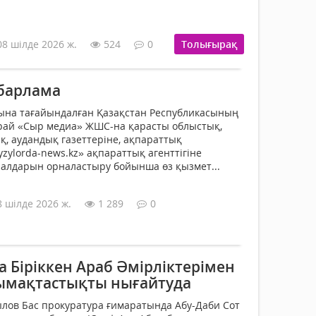
08 шілде 2026 ж.
524
0
Толығырақ
барлама
ына тағайындалған Қазақстан Республикасының
рай «Сыр медиа» ЖШС-на қарасты облыстық,
қ, аудандық газеттеріне, ақпараттық
yzylorda-news.kz» ақпараттық агенттігіне
иалдарын орналастыру бойынша өз қызмет...
8 шілде 2026 ж.
1 289
0
а Біріккен Араб Әмірліктерімен
ымақтастықты нығайтуда
ылов Бас прокуратура ғимаратында Абу-Даби Сот