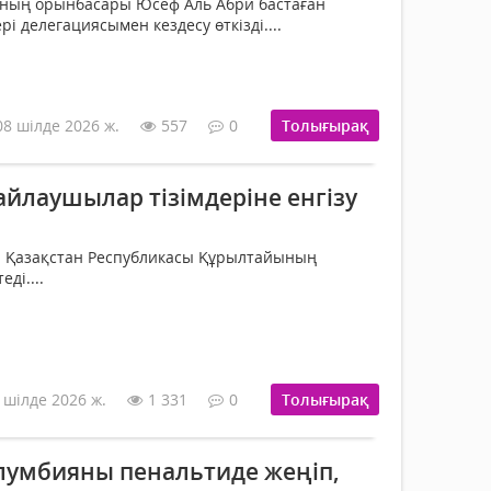
ның орынбасары Юсеф Аль Абри бастаған
рі делегациясымен кездесу өткізді....
08 шілде 2026 ж.
557
0
Толығырақ
йлаушылар тізімдеріне енгізу
а Қазақстан Республикасы Құрылтайының
ді....
 шілде 2026 ж.
1 331
0
Толығырақ
умбияны пенальтиде жеңіп,