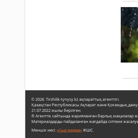
© 2026. Tirshilik-tynysy.kz ақпараттық агенттігі.
Қазақстан Республикасы Ақпарат және Қоғамдық даму м
21.07.2022 жылы берілген.
® Агенттік сайтында жарияланған барлық мақалалар 
Материалдарды пайдаланған жағдайда сілтеме жасалуы
Меншік иесі:
«Сыр медиа»
ЖШС.