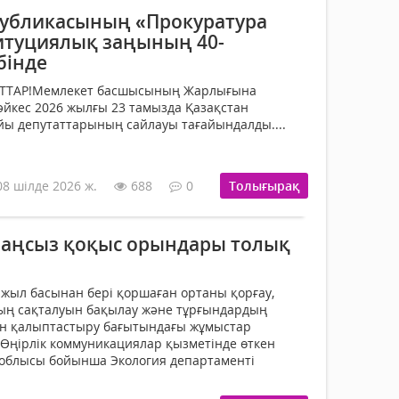
публикасының «Прокуратура
итуциялық заңының 40-
бінде
ТТАР!Мемлекет басшысының Жарлығына
сәйкес 2026 жылғы 23 тамызда Қазақстан
йы депутаттарының сайлауы тағайындалды....
08 шілде 2026 ж.
688
0
Толығырақ
аңсыз қоқыс орындары толық
жыл басынан бері қоршаған ортаны қорғау,
ың сақталуын бақылау және тұрғындардың
ін қалыптастыру бағытындағы жұмыстар
ы Өңірлік коммуникациялар қызметінде өткен
облысы бойынша Экология департаменті