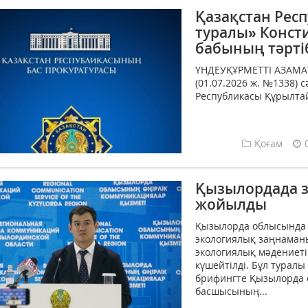
Қазақстан Рес
туралы» Конст
бабының тәрті
ҮНДЕУҚҰРМЕТТІ АЗАМА
(01.07.2026 ж. №1338) 
Республикасы Құрылта
Қоғам
Қызылордада з
жойылды
Қызылорда облысында 
экологиялық заңнаман
экологиялық мәдениет
күшейтілді. Бұл турал
брифингте Қызылорда 
басшысының...