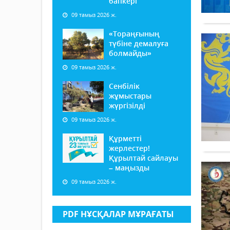
бапкері
09 тамыз 2026 ж.
«Тораңғының
түбіне демалуға
болмайды»
09 тамыз 2026 ж.
Сенбілік
жұмыстары
жүргізілді
09 тамыз 2026 ж.
Құрметті
жерлестер!
Құрылтай сайлауы
– маңызды
09 тамыз 2026 ж.
PDF НҰСҚАЛАР МҰРАҒАТЫ