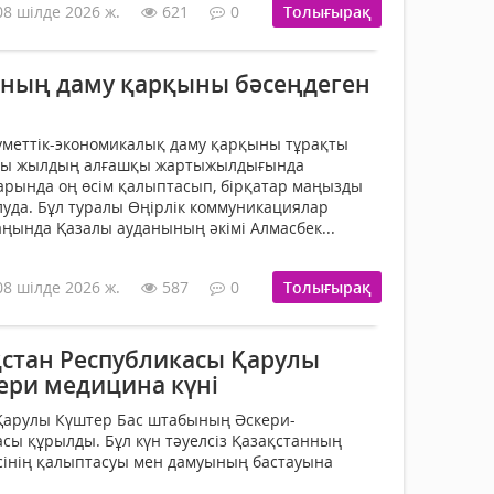
08 шілде 2026 ж.
621
0
Толығырақ
ның даму қарқыны бәсеңдеген
уметтік-экономикалық даму қарқыны тұрақты
лғы жылдың алғашқы жартыжылдығында
ларында оң өсім қалыптасып, бірқатар маңызды
уда. Бұл туралы Өңірлік коммуникациялар
аңында Қазалы ауданының әкімі Алмасбек...
08 шілде 2026 ж.
587
0
Толығырақ
қстан Республикасы Қарулы
ери медицина күні
 Қарулы Күштер Бас штабының Әскери-
ы құрылды. Бұл күн тәуелсіз Қазақстанның
сінің қалыптасуы мен дамуының бастауына