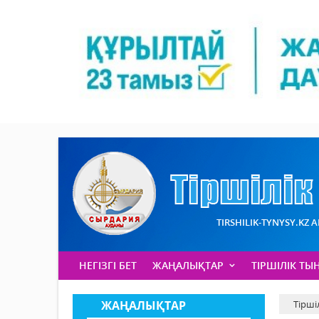
TIRSHILIK-TYNYSY.KZ 
НЕГІЗГІ БЕТ
ЖАҢАЛЫҚТАР
ТІРШІЛІК ТЫ
ЖАҢАЛЫҚТАР
Тірші