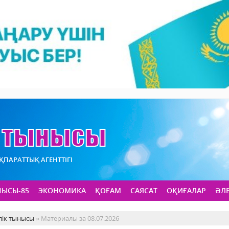
АҚПАРАТТЫҚ АГЕНТТІГІ
НЫСЫ-85
ЭКОНОМИКА
ҚОҒАМ
САЯСАТ
ОҚИҒАЛАР
ӘЛ
лік тынысы
» Материалы за 08.07.2026