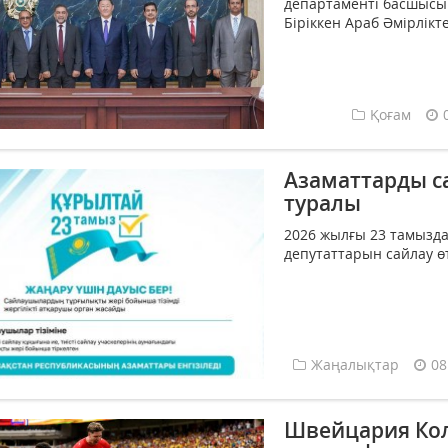
департаменті басшысы
Біріккен Араб Әмірлікте
Қоғам
Азаматтарды са
туралы
2026 жылғы 23 тамызд
депутаттарын сайлау өте
Жаңалықтар
08
Швейцария Кол