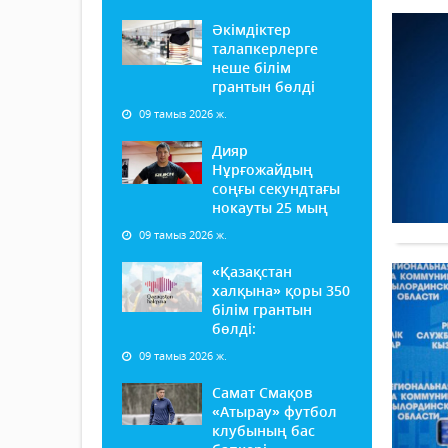
Әкімдіктер
талапкерлерге
неше білім
грантын бөлді
09 тамыз 2026 ж.
Дияр
Нұрғожайдың
соңғы секундтағы
нокауты 25 мың
09 тамыз 2026 ж.
«Қазақстан
халқына» қоры 350
білім грантын
бөлді:
09 тамыз 2026 ж.
Самат Смақов
«Атырау» футбол
клубының бас