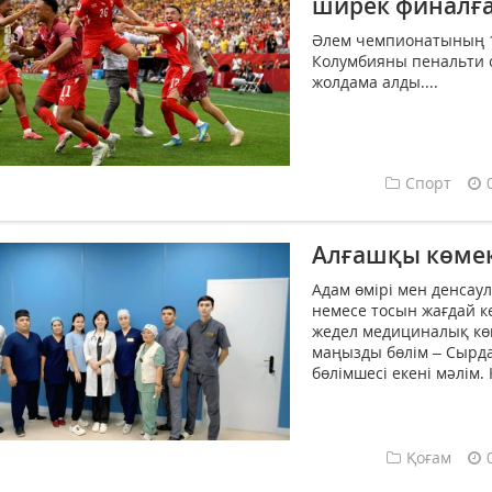
ширек финалғ
Әлем чемпионатының 
Колумбияны пенальти 
жолдама алды....
Спорт
Алғашқы көмек
Адам өмірі мен денсау
немесе тосын жағдай к
жедел медициналық кө
маңызды бөлім – Сырд
бөлімшесі екені мәлім.
Қоғам