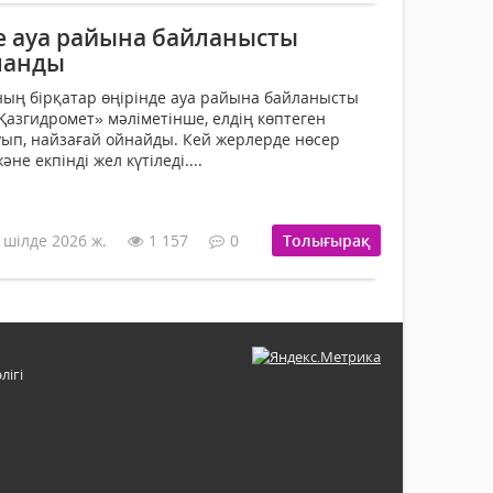
де ауа райына байланысты
ланды
нның бірқатар өңірінде ауа райына байланысты
Қазгидромет» мәліметінше, елдің көптеген
ып, найзағай ойнайды. Кей жерлерде нөсер
не екпінді жел күтіледі....
 шілде 2026 ж.
1 157
0
Толығырақ
лігі