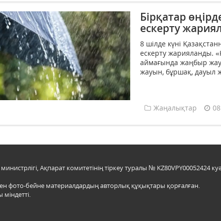
Бірқатар өңір
ескерту жария
8 шілде күні Қазақста
ескерту жарияланды. «
аймағында жаңбыр жау
жауын, бұршақ, дауыл жә
Жаңалықтар
08
инистрлігі, Ақпарат комитетінің тіркеу туралы № KZ80VPY00052424 куә
мен фото-бейне материалдардың авторлық құқықтары қорғалған.
 міндетті.