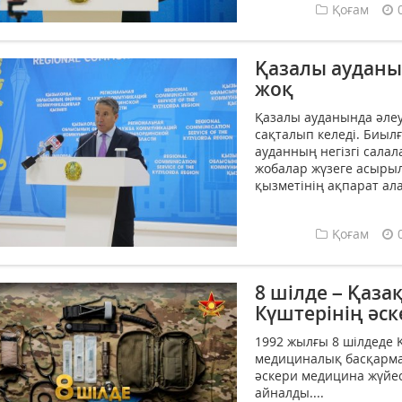
Қоғам
Қазалы ауданы
жоқ
Қазалы ауданында әле
сақталып келеді. Биы
ауданның негізгі сала
жобалар жүзеге асырыл
қызметінің ақпарат ал
Қоғам
8 шілде – Қаза
Күштерінің әск
1992 жылғы 8 шілдеде
медициналық басқармас
әскери медицина жүйе
айналды....