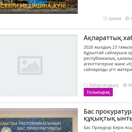
Қоғам
Ақпараттық ха
2026 жылдың 23 тамыз
Құрылтай сайлауына о
республикалық, қалалы
агенттіктеріне және «K
сайлауалды үгіт матер
Хабарландыру
0
Толығырақ
Бас прокуратур
құқықтық ынт
Бас Прокурор Берік Ас