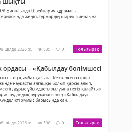
а шықты
1/8 финалында Швейцария құрамасы
сериясында жеңіп, турнирдің ширек финалына
08 шілде 2026 ж.
535
0
Толығырақ
 ордасы – «Қабылдау бөлімшесі
лығы – ең қымбат қазына. Кез келген сырқат
езінде науқасты алғашқы болып қарсы алып,
мектің дұрыс ұйымдастырылуына негіз қалайтын
ария аудандық ауруханасының «Қабылдау»
 Күнделікті жұмыс барысында сан...
08 шілде 2026 ж.
598
0
Толығырақ