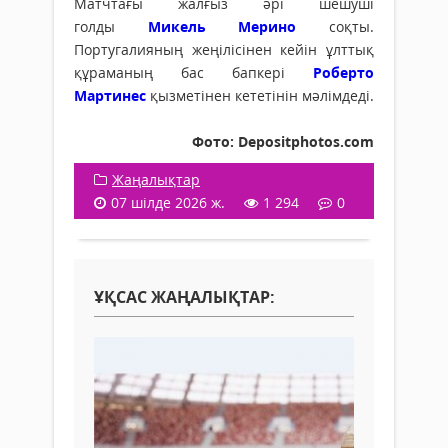
Матчтағы жалғыз әрі шешуші
голды
Микель Мерино
соқты.
Португалияның жеңілісінен кейін ұлттық
құраманың бас бапкері
Роберто
Мартинес
қызметінен кететінін мәлімдеді.
Фото: Depositphotos.com
Жаңалықтар
07 шілде 2026 ж.
1 294
0
ҰҚСАС ЖАҢАЛЫҚТАР: