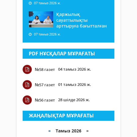
07 тамыз 2026 ж.
Қаржылық
сауаттылықты
арттыруға бағытталған
07 тамыз 2026 ж.
PDF НҰСҚАЛАР МҰРАҒАТЫ
04 тамыз 2026 ж.
№58 газет
01 тамыз 2026 ж.
№57 газет
28 шілде 2026 ж.
№56 газет
ЖАҢАЛЫҚТАР МҰРАҒАТЫ
«
Тамыз 2026 »