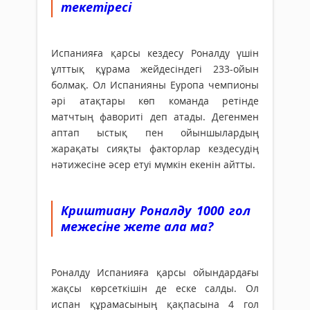
текетіресі
Испанияға қарсы кездесу Роналду үшін
ұлттық құрама жейдесіндегі 233-ойын
болмақ. Ол Испанияны Еуропа чемпионы
әрі атақтары көп команда ретінде
матчтың фавориті деп атады. Дегенмен
аптап ыстық пен ойыншылардың
жарақаты сияқты факторлар кездесудің
нәтижесіне әсер етуі мүмкін екенін айтты.
Криштиану Роналду 1000 гол
межесіне жете ала ма?
Роналду Испанияға қарсы ойындардағы
жақсы көрсеткішін де еске салды. Ол
испан құрамасының қақпасына 4 гол