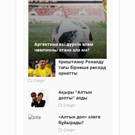
Аргентина екі дүркін әлем
чемпионы атана ала ма?
Криштиану Роналду
тағы бірнеше рекорд
орнатты
Спорт
Ақыры "Алтын
допты" алды
Спорт
«Алтын доп» кімге
бұйырады?
Спорт