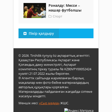
Роналду: Месси –
нашар футболшы
Спорт
Пікір қалдыру
© 2026. Tirshilik-tynysy.kz ақпараттық агенттігі.
Қазақстан Республикасы Ақпарат және
Қоғамдық даму министрлігі, Ақпарат
комитетінің тіркеу туралы № KZ80VPY00052424
куәлігі 21.07.2022 жылы берілген.
® Агенттік сайтында жарияланған барлық
мақалалар мен фото-бейне материалдардың
авторлық құқықтары қорғалған.
Материалдарды пайдаланған жағдайда сілтеме
жасалуы міндетті.
Меншік иесі:
«Сыр медиа»
ЖШС.