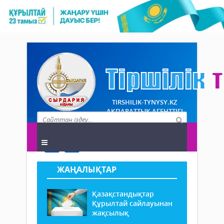
TIRSHILIK-TYNYSY.KZ
АҚПАРАТТЫҚ АГЕНТТІГІ
ЖАҢАЛЫҚТАР
Қазақстандықтар
Құрылтай сайлауынан
жақсылық