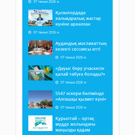
07 тамыз 2026 ж.
Қызылордада
халықаралық жастар
күніне арналған
07 тамыз 2026 ж.
Аудандық мәслихаттың
кезекті сессиясы өтті
07 тамыз 2026 ж.
«Дауыс беру учаскесін
қалай табуға болады?»
07 тамыз 2026 ж.
5547 әскери бөлімінде
«Алғашқы қызмет күні»
07 тамыз 2026 ж.
Құрылтай – ортақ
мүдде жолындағы
маңызды қадам