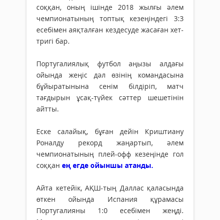
соққан, оның ішінде 2018 жылғы әлем
чемпионатының топтық кезеңіндегі 3:3
есебімен аяқталған кездесуде жасаған хет-
тригі бар.
Португалиялық футбол аңызы алдағы
ойында жеңіс дәл өзінің командасына
бұйыратынына сенім білдіріп, матч
тағдырын ұсақ-түйек сәттер шешетінін
айтты.
Еске салайық, бұған дейін Криштиану
Роналду рекорд жаңартып, әлем
чемпионатының плей-офф кезеңінде гол
соққан
ең егде ойыншы атанды.
Айта кетейік, АҚШ-тың Даллас қаласында
өткен ойында Испания құрамасы
Португалияны 1:0 есебімен жеңді.