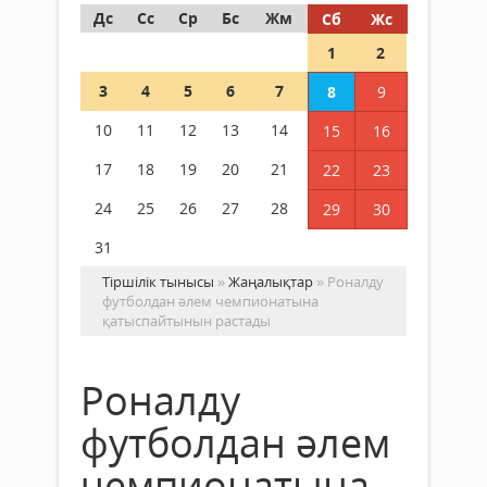
Дс
Сс
Ср
Бс
Жм
Сб
Жс
1
2
3
4
5
6
7
8
9
10
11
12
13
14
15
16
17
18
19
20
21
22
23
24
25
26
27
28
29
30
31
Тіршілік тынысы
»
Жаңалықтар
» Роналду
футболдан әлем чемпионатына
қатыспайтынын растады
Роналду
футболдан әлем
чемпионатына