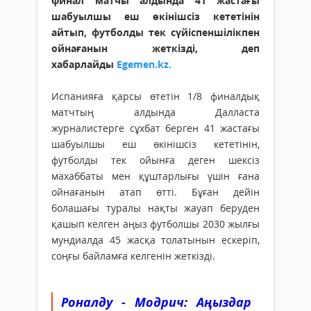
финал матчы алдында 41 жастағы
шабуылшы еш өкінішсіз кететінін
айтып, футболды тек сүйіспеншілікпен
ойнағанын жеткізді, деп
хабарлайды
Egemen.kz.
Испанияға қарсы өтетін 1/8 финалдық
матчтың алдында Далласта
журналистерге сұхбат берген 41 жастағы
шабуылшы еш өкінішсіз кететінін,
футболды тек ойынға деген шексіз
махаббаты мен құштарлығы үшін ғана
ойнағанын атап өтті. Бұған дейін
болашағы туралы нақты жауап беруден
қашып келген аңыз футболшы 2030 жылғы
мундиалда 45 жасқа толатынын ескеріп,
соңғы байламға келгенін жеткізді.
Роналду - Модрич: Аңыздар