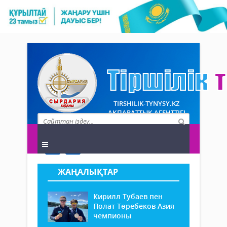
TIRSHILIK-TYNYSY.KZ
АҚПАРАТТЫҚ АГЕНТТІГІ
ЖАҢАЛЫҚТАР
Кирилл Тубаев пен
Полат Төребеков Азия
чемпионы