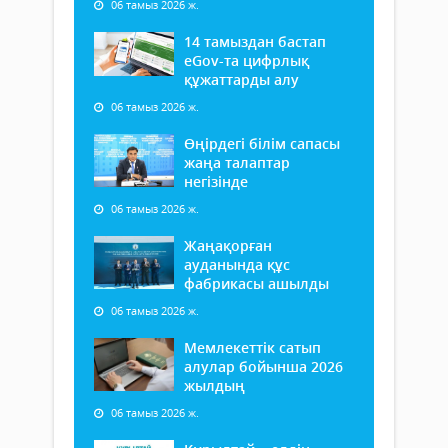
06 тамыз 2026 ж.
14 тамыздан бастап
еGov-та цифрлық
құжаттарды алу
06 тамыз 2026 ж.
Өңірдегі білім сапасы
жаңа талаптар
негізінде
06 тамыз 2026 ж.
Жаңақорған
ауданында құс
фабрикасы ашылды
06 тамыз 2026 ж.
Мемлекеттік сатып
алулар бойынша 2026
жылдың
06 тамыз 2026 ж.