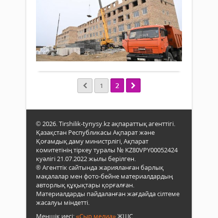
20
ті
желтоқсан
на
2024 ж.
331
Обл
0
аума
Толығырақ
ұлтт
жоба
мемл
бағд
2
1
аясы
инве
деме
бой
© 2026. Tirshilik-tynysy.kz ақпараттық агенттігі.
көте
Қазақстан Республикасы Ақпарат және
жаң
Қоғамдық даму министрлігі, Ақпарат
ныс
комитетінің тіркеу туралы № KZ80VPY00052424
қата
куәлігі 21.07.2022 жылы берілген.
көп..
® Агенттік сайтында жарияланған барлық
мақалалар мен фото-бейне материалдардың
авторлық құқықтары қорғалған.
Материалдарды пайдаланған жағдайда сілтеме
жасалуы міндетті.
Меншік иесі:
«Сыр медиа»
ЖШС.