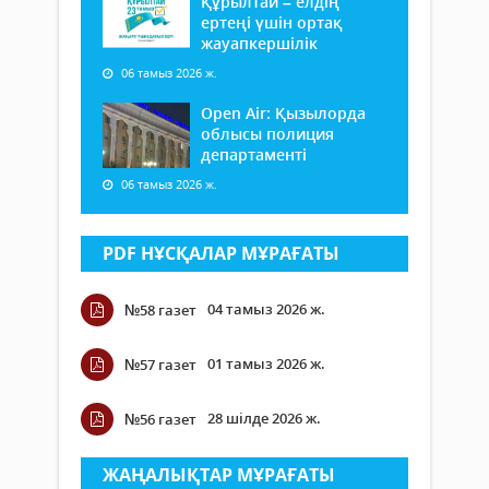
Құрылтай – елдің
ертеңі үшін ортақ
жауапкершілік
06 тамыз 2026 ж.
Open Air: Қызылорда
облысы полиция
департаменті
06 тамыз 2026 ж.
PDF НҰСҚАЛАР МҰРАҒАТЫ
04 тамыз 2026 ж.
№58 газет
01 тамыз 2026 ж.
№57 газет
28 шілде 2026 ж.
№56 газет
ЖАҢАЛЫҚТАР МҰРАҒАТЫ