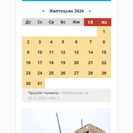
«
Желтоқсан 2024
»
Дс
Сс
Ср
Бс
Жм
Сб
Жс
1
2
3
4
5
6
7
8
9
10
11
12
13
14
15
16
17
18
19
20
21
22
23
24
25
26
27
28
29
30
31
Тіршілік тынысы
» Материалы за
20.12.2024 » Бет 2
Құ
ны
ай
Қоғам
ба