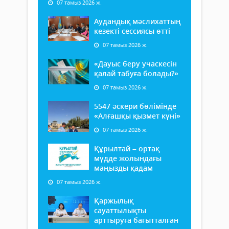
07 тамыз 2026 ж.
Аудандық мәслихаттың
кезекті сессиясы өтті
07 тамыз 2026 ж.
«Дауыс беру учаскесін
қалай табуға болады?»
07 тамыз 2026 ж.
5547 әскери бөлімінде
«Алғашқы қызмет күні»
07 тамыз 2026 ж.
Құрылтай – ортақ
мүдде жолындағы
маңызды қадам
07 тамыз 2026 ж.
Қаржылық
сауаттылықты
арттыруға бағытталған