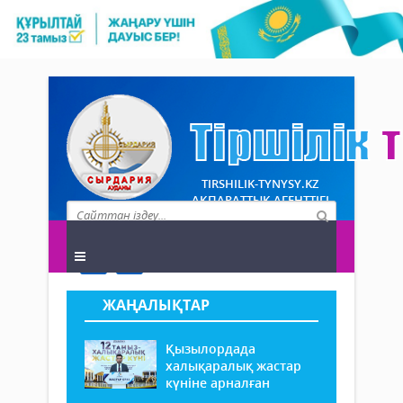
TIRSHILIK-TYNYSY.KZ
АҚПАРАТТЫҚ АГЕНТТІГІ
ЖАҢАЛЫҚТАР
Қызылордада
халықаралық жастар
күніне арналған