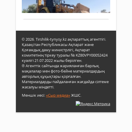
626
0
бірш
Мем
төгі
Толығырақ
бас
қоқы
Қасы
жою
Жом
мәсе
Кем
қара
Тоқа
«Әді
© 2026. Tirshilik-tynysy.kz ақпараттық агенттігі.
Қаза
Қазақстан Республикасы Ақпарат және
экон
Қоғамдық даму министрлігі, Ақпарат
бағд
комитетінің тіркеу туралы № KZ80VPY00052424
атты
куәлігі 21.07.2022 жылы берілген.
® Агенттік сайтында жарияланған барлық
Жол
мақалалар мен фото-бейне материалдардың
тұрғ
авторлық құқықтары қорғалған.
үшін
Материалдарды пайдаланған жағдайда сілтеме
ең
жасалуы міндетті.
бірі
қаже
Меншік иесі:
«Сыр медиа»
ЖШС.
шеші
тиіс
екен
атап
көрсе
Оны