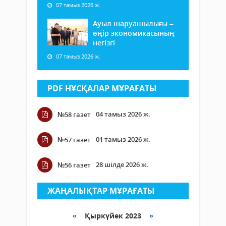
07 тамыз 2026 ж.
Ауыл шаруашылығы –
өңір экономикасының
негізгі
07 тамыз 2026 ж.
PDF НҰСҚАЛАР МҰРАҒАТЫ
04 тамыз 2026 ж.
№58 газет
01 тамыз 2026 ж.
№57 газет
28 шілде 2026 ж.
№56 газет
ЖАҢАЛЫҚТАР МҰРАҒАТЫ
«
Қыркүйек 2023
»