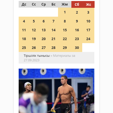
Дс
Сс
Ср
Бс
Жм
Сб
Жс
1
2
3
4
5
6
7
8
9
10
11
12
13
14
15
16
17
18
19
20
21
22
23
24
25
26
27
28
29
30
Тіршілік тынысы
» Материалы за
27.09.2023
Аз
Су
жү
Спорт
Әд
27
Му
қыркүйек
қо
2023 ж.
жү
436
ал
0