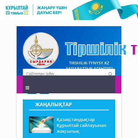
TIRSHILIK-TYNYSY.KZ
АҚПАРАТТЫҚ АГЕНТТІГІ
ЖАҢАЛЫҚТАР
Қазақстандықтар
Құрылтай сайлауынан
жақсылық