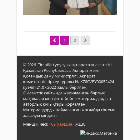
ж.
Оңтү
N13
news.
444
Кор
орта
0
өнер
мект
орта
"С.С
Толығырақ
Ульс
баст
қала
парт
Қаза
ұйы
1
2
құрм
ұйы
конс
Ұлы
ашы
Ота
деп
соғ
© 2026. Tirshilik-tynysy.kz ақпараттық агенттігі.
хаба
арда
Қазақстан Республикасы Ақпарат және
ұлағ
Қоғамдық даму министрлігі, Ақпарат
ұстаз
комитетінің тіркеу туралы № KZ80VPY00052424
білік
куәлігі 21.07.2022 жылы берілген.
бас
® Агенттік сайтында жарияланған барлық
болғ
мақалалар мен фото-бейне материалдардың
Есна
авторлық құқықтары қорғалған.
Ман
Материалдарды пайдаланған жағдайда сілтеме
110
жасалуы міндетті.
жыл
Меншік иесі:
«Сыр медиа»
ЖШС.
арна
кіші..