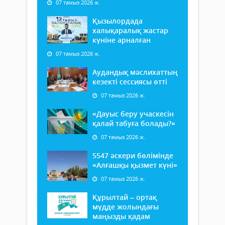
07 тамыз 2026 ж.
Қызылордада
халықаралық жастар
күніне арналған
07 тамыз 2026 ж.
Аудандық мәслихаттың
кезекті сессиясы өтті
07 тамыз 2026 ж.
«Дауыс беру учаскесін
қалай табуға болады?»
07 тамыз 2026 ж.
5547 әскери бөлімінде
«Алғашқы қызмет күні»
07 тамыз 2026 ж.
Құрылтай – ортақ
мүдде жолындағы
маңызды қадам