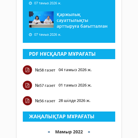
07 тамыз 2026 ж.
Қаржылық
сауаттылықты
арттыруға бағытталған
07 тамыз 2026 ж.
PDF НҰСҚАЛАР МҰРАҒАТЫ
04 тамыз 2026 ж.
№58 газет
01 тамыз 2026 ж.
№57 газет
28 шілде 2026 ж.
№56 газет
ЖАҢАЛЫҚТАР МҰРАҒАТЫ
«
Мамыр 2022
»