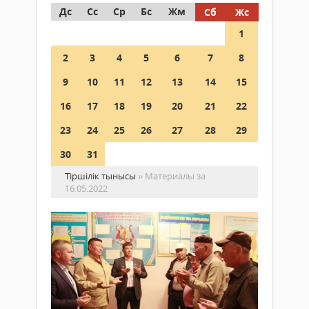
Дс
Сс
Ср
Бс
Жм
Сб
Жс
1
2
3
4
5
6
7
8
9
10
11
12
13
14
15
16
17
18
19
20
21
22
23
24
25
26
27
28
29
30
31
Тіршілік тынысы
» Материалы за
16.05.2022
Ре
шт
өкі
Қоғам
ша
16
ау
мамыр 2022
тұ
ж.