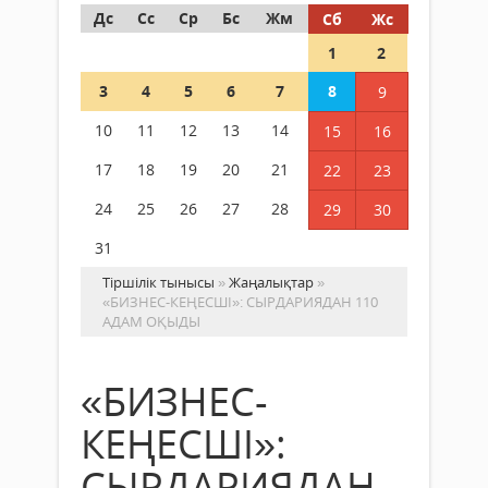
Дс
Сс
Ср
Бс
Жм
Сб
Жс
1
2
3
4
5
6
7
8
9
10
11
12
13
14
15
16
17
18
19
20
21
22
23
24
25
26
27
28
29
30
31
Тіршілік тынысы
»
Жаңалықтар
»
«БИЗНЕС-КЕҢЕСШІ»: СЫРДАРИЯДАН 110
АДАМ ОҚЫДЫ
«БИЗНЕС-
КЕҢЕСШІ»:
СЫРДАРИЯДАН