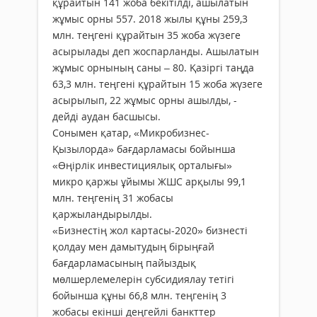
құрайтын 141 жоба бекітілді, ашылатын
жұмыс орны 557. 2018 жылы құны 259,3
млн. теңгені құрайтын 35 жоба жүзеге
асырылады деп жоспарланды. Ашылатын
жұмыс орнының саны – 80. Қазіргі таңда
63,3 млн. теңгені құрайтын 15 жоба жүзеге
асырылып, 22 жұмыс орны ашылды, -
дейді аудан басшысы.
Сонымен қатар, «Микробизнес-
Қызылорда» бағдарламасы бойынша
«Өңірлік инвестициялық орталығы»
микро қаржы ұйымы ЖШС арқылы 99,1
млн. теңгенің 31 жобасы
қаржыландырылды.
«Бизнестің жол картасы-2020» бизнесті
қолдау мен дамытудың бірыңғай
бағдарламасының пайыздық
мөлшерлемелерін субсидиялау тетігі
бойынша құны 66,8 млн. теңгенің 3
жобасы екінші деңгейлі банкттер