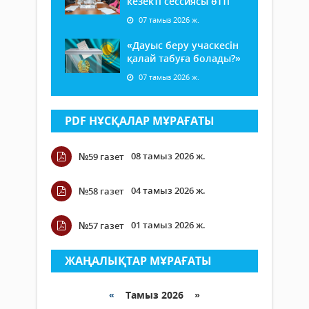
кезекті сессиясы өтті
07 тамыз 2026 ж.
«Дауыс беру учаскесін
қалай табуға болады?»
07 тамыз 2026 ж.
PDF НҰСҚАЛАР МҰРАҒАТЫ
08 тамыз 2026 ж.
№59 газет
04 тамыз 2026 ж.
№58 газет
01 тамыз 2026 ж.
№57 газет
ЖАҢАЛЫҚТАР МҰРАҒАТЫ
«
Тамыз 2026 »