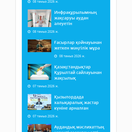
08 тамыз 2026 ж.
Инфрақұрылымның
жақсаруы аудан
әлеуетін
08 тамыз 2026 ж.
Ғасырлар қойнауынан
жеткен мәңгілік мұра
08 тамыз 2026 ж.
Қазақстандықтар
Құрылтай сайлауынан
жақсылық
07 тамыз 2026 ж.
Қызылордада
халықаралық жастар
күніне арналған
07 тамыз 2026 ж.
Аудандық мәслихаттың