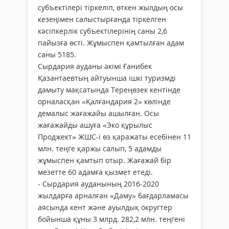
субъектілері тіркеліп, өткен жылдың осы
кезеңімен салыстырғанда тіркелген
кәсіпкерлік субъектілерінің саны 2,6
пайызға өсті. Жұмыспен қамтылған адам
саны 5185.
Сырдария ауданы әкімі Ғанибек
Қазантаевтың айтуынша ішкі туризмді
дамыту мақсатында Тереңөзек кентінде
орналасқан «Қалғандария 2» көлінде
демалыс жағажайы ашылған. Осы
жағажайды ашуға «Эко құрылыс
Проджект» ЖШС-і өз қаражаты есебінен 11
млн. теңге қаржы салып, 5 адамды
жұмыспен қамтып отыр. Жағажай бір
мезетте 60 адамға қызмет етеді.
- Сырдария ауданының 2016-2020
жылдарға арналған «Даму» бағдарламасы
аясында кент және ауылдық округтер
бойынша құны 3 млрд. 282,2 млн. теңгені