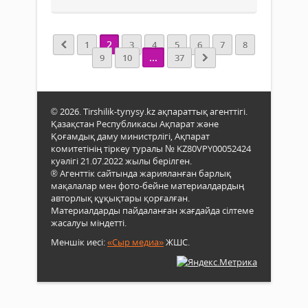
2
1
3
4
5
6
7
8
...
9
10
37
© 2026. Tirshilik-tynysy.kz ақпараттық агенттігі.
Қазақстан Республикасы Ақпарат және
Қоғамдық даму министрлігі, Ақпарат
комитетінің тіркеу туралы № KZ80VPY00052424
куәлігі 21.07.2022 жылы берілген.
® Агенттік сайтында жарияланған барлық
мақалалар мен фото-бейне материалдардың
авторлық құқықтары қорғалған.
Материалдарды пайдаланған жағдайда сілтеме
жасалуы міндетті.
Меншік иесі:
«Сыр медиа»
ЖШС.