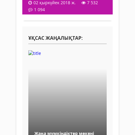
02 қыркүйек 2018 ж.
7 532
1 094
ҰҚСАС ЖАҢАЛЫҚТАР:
Жаңа мүмкіндіктер мекені