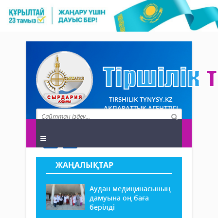
TIRSHILIK-TYNYSY.KZ
АҚПАРАТТЫҚ АГЕНТТІГІ
ЖАҢАЛЫҚТАР
Аудан медицинасының
дамуына оң баға
берілді