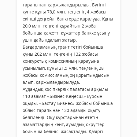
тарапынан қаржыландырылды. Бүгінгі
күнге құны 78,0 млн. теңгенің 4 жобасы
екінші деңгейлі банктерде қаралуда. Құны
20,0 млн. теңгені құрайтын 2 жоба
бойынша қажетті құжаттар банкке ұсыну
үшін дайындалып жатыр.
Бағдарламаның грант тетігі бойынша
құны 202 млн. теңгенің 132 жобасы
конкурстық комиссияның қарауына
ұсынылып, құны 21,5 млн. теңгенің 28
жобасы комиссияның оң қорытындысын
алып, қаржыландырылуда.
Аудандық кәсіпкерлік палатасы арқылы
110 азамат «Бизнес-Кеңесші» курсын
оқыды. «Бастау-Бизнес» жобасы бойынша
облыс тарапынан 130 адамды оқыту
белгіленді. Оқу курстарынан өтетін
азаматтардың кент, ауылдық округтер
бойынша бөлінісі жасақталды. Қазіргі