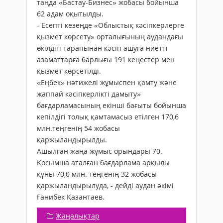
таңда «Бастау-Бизнес» жобасы бойынша
62 адам оқытылды.
- Есепті кезеңде «Облыстық кәсіпкерлерге
қызмет көрсету» орталығының аудандағы
өкілдігі тарапынан кәсіп ашуға ниетті
азаматтарға барлығы 191 кеңестер мен
қызмет көрсетілді.
«Еңбек» нәтижелі жұмыспен қамту және
жаппай кәсіпкерлікті дамыту»
бағдарламасының екінші бағыты бойынша
кепілдігі толық қамтамасыз етілген 170,6
млн.теңгенің 54 жобасы
қаржыландырылды.
Ашылған жаңа жұмыс орындары 70.
Қосымша аталған бағдарлама арқылы
құны 70,0 млн. теңгенің 32 жобасы
қаржыландырылуда, - дейді аудан әкімі
Ғанибек Қазантаев.
Жаңалықтар