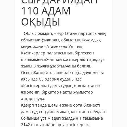
110 АДАМ
ОҚЫДЫ
Облыс әкімдігі, «Нұр Отан» партиясының
облыстық филиалы, облыстық Қоғамдық
кеңес және «Атамекен» Ұлттық
Кәсіпкерлер палатасының бірлескен
шешімімен «Жаппай кәсіпкерлікті қолдау»
жылы 3 жылға ұзартылғаны белгілі.
Осы «Жаппай кәсіпкерлікті қолдау» жылы
аясында Сырдария ауданында
«Кәсіпкерлікті дамытудың жол картасы»
әзірленіп, бірқатар нақты жұмыстар
атқарылуда.
Қазіргі таңда шағын және орта бизнесті
дамытуда оң динамика қалыптасты. Аудан
бойынша үстіміздегі жылдың 1 тамызына
2142 шағын және орта кәсіпкерлік