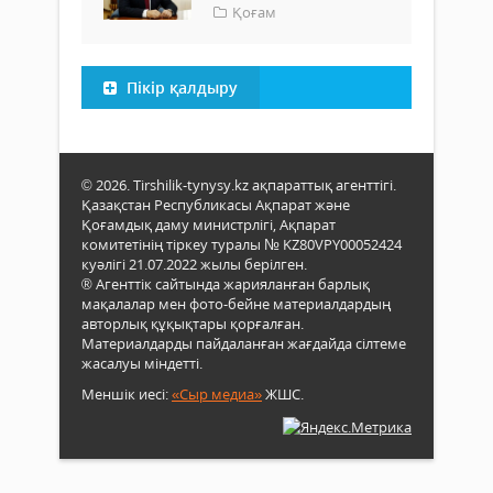
Қоғам
Пікір қалдыру
© 2026. Tirshilik-tynysy.kz ақпараттық агенттігі.
Қазақстан Республикасы Ақпарат және
Қоғамдық даму министрлігі, Ақпарат
комитетінің тіркеу туралы № KZ80VPY00052424
куәлігі 21.07.2022 жылы берілген.
® Агенттік сайтында жарияланған барлық
мақалалар мен фото-бейне материалдардың
авторлық құқықтары қорғалған.
Материалдарды пайдаланған жағдайда сілтеме
жасалуы міндетті.
Меншік иесі:
«Сыр медиа»
ЖШС.