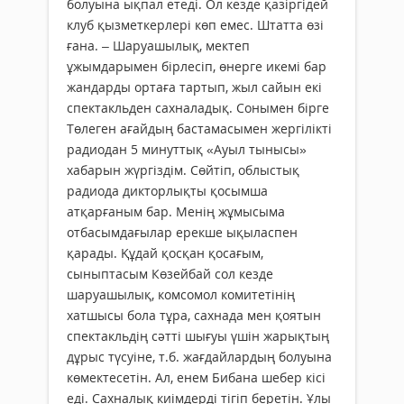
болуына ықпал етеді. Ол кезде қазіргідей
клуб қызметкерлері көп емес. Штатта өзі
ғана. – Шаруашылық, мектеп
ұжымдарымен бірлесіп, өнерге икемі бар
жандарды ортаға тартып, жыл сайын екі
спектакльден сахналадық. Сонымен бірге
Төлеген ағайдың бастамасымен жергілікті
радиодан 5 минуттық «Ауыл тынысы»
хабарын жүргіздім. Сөйтіп, облыстық
радиода дикторлықты қосымша
атқарғаным бар. Менің жұмысыма
отбасымдағылар ерекше ықыласпен
қарады. Құдай қосқан қосағым,
сыныптасым Көзейбай сол кезде
шаруашылық, комсомол комитетінің
хатшысы бола тұра, сахнада мен қоятын
спектакльдің сәтті шығуы үшін жарықтың
дұрыс түсуіне, т.б. жағдайлардың болуына
көмектесетін. Ал, енем Бибана шебер кісі
еді. Сахналық киімдерді тігіп беретін. Ұлы