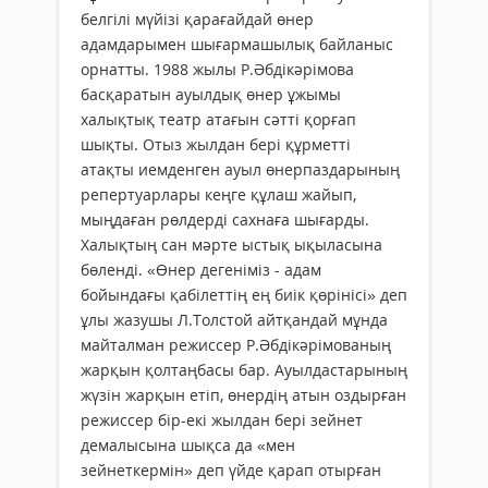
белгілі мүйізі қарағайдай өнер
адамдарымен шығармашылық байланыс
орнатты. 1988 жылы Р.Әбдікәрімова
басқаратын ауылдық өнер ұжымы
халықтық театр атағын сәтті қорғап
шықты. Отыз жылдан бері құрметті
атақты иемденген ауыл өнерпаздарының
репертуарлары кеңге құлаш жайып,
мыңдаған рөлдерді сахнаға шығарды.
Халықтың сан мәрте ыстық ықыласына
бөленді. «Өнер дегеніміз - адам
бойындағы қабілеттің ең биік қөрінісі» деп
ұлы жазушы Л.Толстой айтқандай мұнда
майталман режиссер Р.Әбдікәрімованың
жарқын қолтаңбасы бар. Ауылдастарының
жүзін жарқын етіп, өнердің атын оздырған
режиссер бір-екі жылдан бері зейнет
демалысына шықса да «мен
зейнеткермін» деп үйде қарап отырған