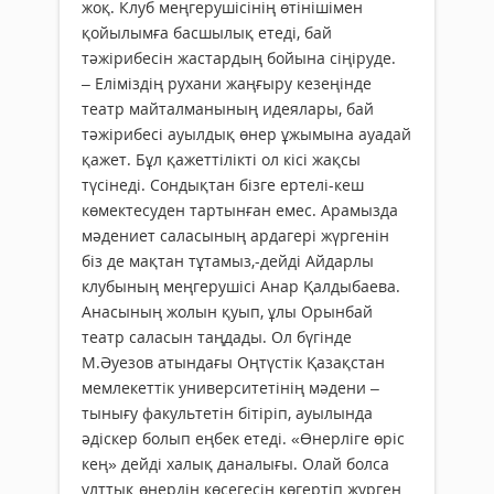
жоқ. Клуб меңгерушісінің өтінішімен
қойылымға басшылық етеді, бай
тәжірибесін жастардың бойына сіңіруде.
– Еліміздің рухани жаңғыру кезеңінде
театр майталманының идеялары, бай
тәжірибесі ауылдық өнер ұжымына ауадай
қажет. Бұл қажеттілікті ол кісі жақсы
түсінеді. Сондықтан бізге ертелі-кеш
көмектесуден тартынған емес. Арамызда
мәдениет саласының ардагері жүргенін
біз де мақтан тұтамыз,-дейді Айдарлы
клубының меңгерушісі Анар Қалдыбаева.
Анасының жолын қуып, ұлы Орынбай
театр саласын таңдады. Ол бүгінде
М.Әуезов атындағы Оңтүстік Қазақстан
мемлекеттік университетінің мәдени –
тынығу факультетін бітіріп, ауылында
әдіскер болып еңбек етеді. «Өнерліге өріс
кең» дейді халық даналығы. Олай болса
ұлттық өнердің көсегесін көгертіп жүрген