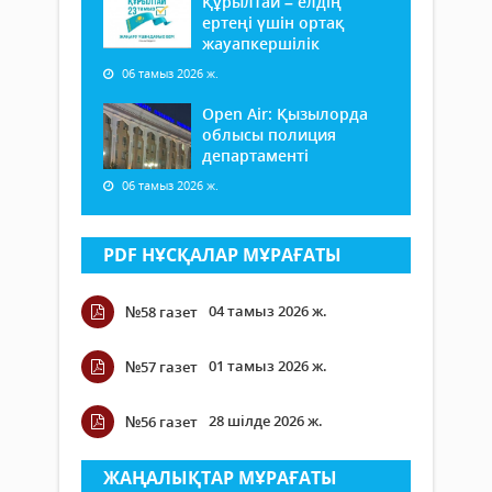
Құрылтай – елдің
ертеңі үшін ортақ
жауапкершілік
06 тамыз 2026 ж.
Open Air: Қызылорда
облысы полиция
департаменті
06 тамыз 2026 ж.
PDF НҰСҚАЛАР МҰРАҒАТЫ
04 тамыз 2026 ж.
№58 газет
01 тамыз 2026 ж.
№57 газет
28 шілде 2026 ж.
№56 газет
ЖАҢАЛЫҚТАР МҰРАҒАТЫ