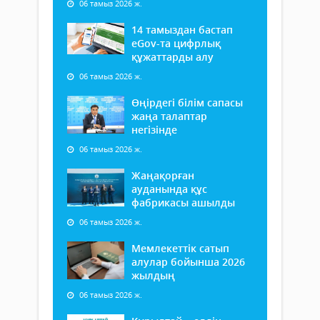
06 тамыз 2026 ж.
14 тамыздан бастап
еGov-та цифрлық
құжаттарды алу
06 тамыз 2026 ж.
Өңірдегі білім сапасы
жаңа талаптар
негізінде
06 тамыз 2026 ж.
Жаңақорған
ауданында құс
фабрикасы ашылды
06 тамыз 2026 ж.
Мемлекеттік сатып
алулар бойынша 2026
жылдың
06 тамыз 2026 ж.