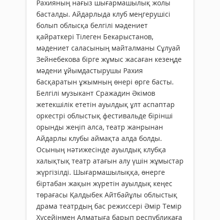
Рахияның нағыз шығармашылық жолы
басталды. Айдарлыда клуб меңгерушісі
болып облысқа белгілі мәдениет
қайраткері Тілеген Бекарыстанов,
мәдениет саласының майталманы Сұлуай
Зейнебекова бірге жұмыс жасаған кезеңде
мәдени ұйымдастырушы Рахия
басқаратын ұжымның өнері өрге басты.
Белгілі музыкант Сражадин Әкімов
жетекшілік ететін ауылдық ұлт аспаптар
оркестрі облыстық фестивальде бірінші
орынды жеңіп алса, театр жанрынан
Айдарлы клубы аймақта алда болды.
Осының нәтижесінде ауылдық клубқа
халықтық театр атағын алу үшін жұмыстар
жүргізілді. Шығармашылыққа, өнерге
біртабан жақын жүретін ауылдық кеңес
төрағасы Қалдыбек Айтбайұлы облыстық
драма театрдың бас режиссері Әмір Темір
Хұсейінмен Алматыға барып республикаға