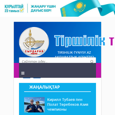
TIRSHILIK-TYNYSY.KZ
АҚПАРАТТЫҚ АГЕНТТІГІ
ЖАҢАЛЫҚТАР
Кирилл Тубаев пен
Полат Төребеков Азия
чемпионы