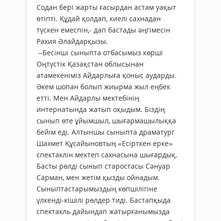
Содан бері жарты ғасырдан астам уақыт
өтіпті. Құдай қолдап, киелі сахнадан
түскен емеспін,- дап бастады әңгімесін
Рахия Әлайдарқызы.
–Бесінші сыныпта отбасымыз көрші
Оңтүстік Қазақстан облысынан
атамекеніміз Айдарлыға қоныс аударды.
Әкем шопан болып жиырма жыл еңбек
етті. Мен Айдарлы мектебінің
интернатында жатып оқыдым. Біздің
сынып өте ұйымшыл, шығармашылыққа
бейім еді. Алтыншы сыныпта драматург
Шахмет Құсайыновтың «Есірткен ерке»
спектаклін мектеп сахнасына шығардық.
Басты рөлді сынып старостасы Сәнуар
Сарман, мен жетім қызды ойнадым.
Сыныптастарымыздың көпшілігіне
үлкенді-кішілі рөлдер тиді. Бастапқыда
спектакль дайындап жатырғанымызда