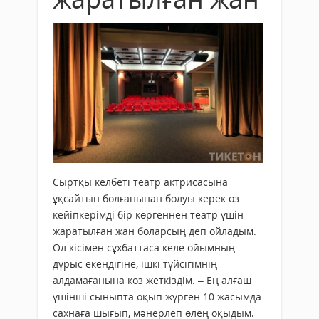
Сыртқы келбеті театр актрисасына
ұқсайтын болғанынан болуы керек өз
кейіпкерімді бір көргеннен театр үшін
жаратылған жан боларсың деп ойладым.
Ол кісімен сұхбаттаса келе ойымның
дұрыс екендігіне, ішкі түйсігімнің
алдамағанына көз жеткіздім. – Ең алғаш
үшінші сыныпта оқып жүрген 10 жасымда
сахнаға шығып, мәнерлеп өлең оқыдым.