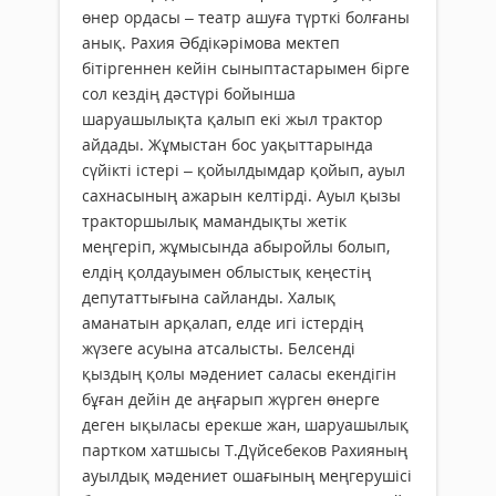
өнер ордасы – театр ашуға түрткі болғаны
анық. Рахия Әбдікәрімова мектеп
бітіргеннен кейін сыныптастарымен бірге
сол кездің дәстүрі бойынша
шаруашылықта қалып екі жыл трактор
айдады. Жұмыстан бос уақыттарында
сүйікті істері – қойылдымдар қойып, ауыл
сахнасының ажарын келтірді. Ауыл қызы
тракторшылық мамандықты жетік
меңгеріп, жұмысында абыройлы болып,
елдің қолдауымен облыстық кеңестің
депутаттығына сайланды. Халық
аманатын арқалап, елде игі істердің
жүзеге асуына атсалысты. Белсенді
қыздың қолы мәдениет саласы екендігін
бұған дейін де аңғарып жүрген өнерге
деген ықыласы ерекше жан, шаруашылық
партком хатшысы Т.Дүйсебеков Рахияның
ауылдық мәдениет ошағының меңгерушісі