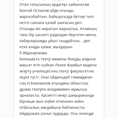
Отан соғысының ардагері қайынатам
Бектай Оспанов үйде отынды
жарғызбайтын. Байқаусызда бетіңе тиіп
кетсе сахнаға қалай шығасың деп.
Отынды өзі жаратын жарықтық. Атамның
тағы бір қасиеті радиодан берілген менің
хабарларымды ұйып тыңдайтын, - деп
еске алады қимас жылдарын
Р.Әбдікәрімова.
Болашақта театр маманы болуды алдына
мақсат етіп қойған Рахия Жамбыл мәдени
ағарту училищесінің театр факультетіне
оқуға түсті. Оны ойдағыдай тәмамдаған
соң Н.Бекежанов атындағы облыстық
драма театрға жолдамамен жұмысқа
орналасты. Қасиетті өнер шаңырағында
бірнеше жыл еңбек еткеннен кейін
отбасылық жағдайына байланысты
Айдарлыға қоныс аударды. Осы кезеңде