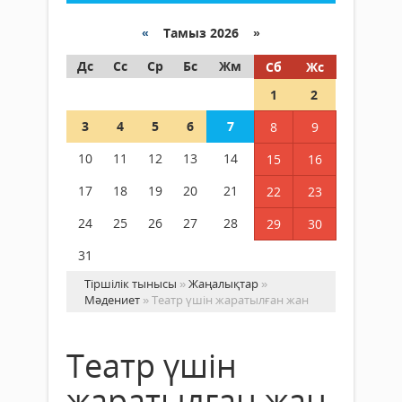
«
Тамыз 2026 »
Дс
Сс
Ср
Бс
Жм
Сб
Жс
1
2
3
4
5
6
7
8
9
10
11
12
13
14
15
16
17
18
19
20
21
22
23
24
25
26
27
28
29
30
31
Тіршілік тынысы
»
Жаңалықтар
»
Мәдениет
» Театр үшін жаратылған жан
Театр үшін
жаратылған жан