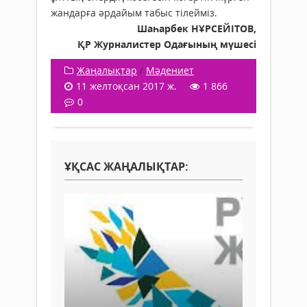
жандарға әрдайым табыс тілейміз.
Шаһарбек НҰРСЕЙІТОВ,
ҚР Журналистер Одағының мүшесі
Жаңалықтар
/
Мәдениет
11 желтоқсан 2017 ж.
1 866
0
ҰҚСАС ЖАҢАЛЫҚТАР: