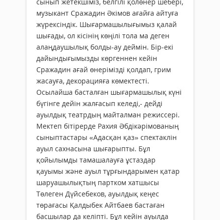
сынып жетекшіміз, белгілі қолөнер шебері,
музыкант Сражадин Әкімов ағайға айтуға
жүрексіндік. Шығармашылығымыз қалай
шығады, ол кісінің көңілі тола ма деген
алаңдаушылық болды-ау деймін. Бір-екі
дайындығымызды көргеннен кейін
Сражадин ағай өнерімізді қолдап, грим
жасауға, декорацияға көмектесті.
Осылайша басталған шығармашылық күні
бүгінге дейін жалғасып келеді,- дейді
ауылдық театрдың майталман режиссері.
Мектеп бітірерде Рахия Әбдікәрімованың
сыныптастары «Адасқан қаз» спектаклін
ауыл сахнасына шығарыпты. Бұл
қойылымды тамашалауға ұстаздар
қауымы және ауыл тұрғындарымен қатар
шаруашылықтың партком хатшысы
Төлеген Дүйсебеков, ауылдық кеңес
төрағасы Қалдыбек Айтбаев бастаған
басшылар да келіпті. Бұл кейін ауылда