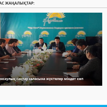
АС ЖАҢАЛЫҚТАР:
енсаулық сақтау саласына жүктелер міндет көп