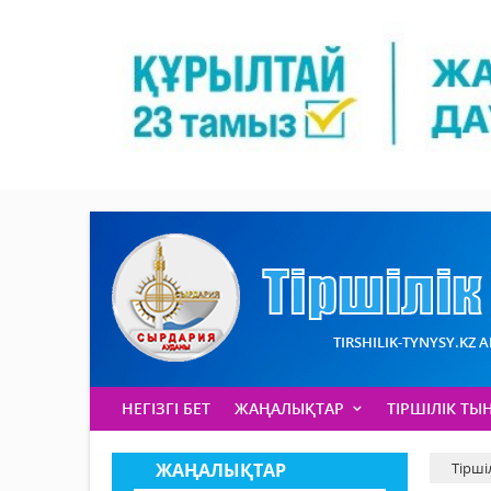
TIRSHILIK-TYNYSY.KZ 
НЕГІЗГІ БЕТ
ЖАҢАЛЫҚТАР
ТІРШІЛІК ТЫ
ЖАҢАЛЫҚТАР
Тірші