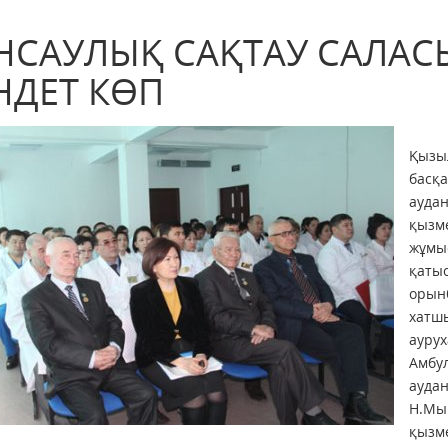
НСАУЛЫҚ САҚТАУ САЛАС
НДЕТ КӨП
Қызы
басқ
ауда
қызм
жұмы
қатыс
орынб
хатш
аурух
Амбу
аудан
Н.Мы
қызме