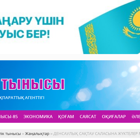
АҚПАРАТТЫҚ АГЕНТТІГІ
НЫСЫ-85
ЭКОНОМИКА
ҚОҒАМ
САЯСАТ
ОҚИҒАЛАР
ӘЛ
лік тынысы
»
Жаңалықтар
» ДЕНСАУЛЫҚ САҚТАУ САЛАСЫНА ЖҮКТЕЛЕР 