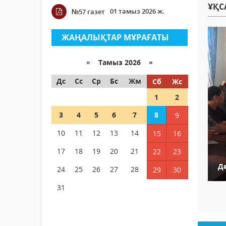
ҰҚС
01 тамыз 2026 ж.
№57 газет
ЖАҢАЛЫҚТАР МҰРАҒАТЫ
«
Тамыз 2026 »
Дс
Сс
Ср
Бс
Жм
Сб
Жс
1
2
3
4
5
6
7
8
9
10
11
12
13
14
15
16
17
18
19
20
21
22
23
Д
24
25
26
27
28
29
30
31