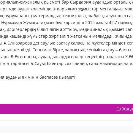
ориялық-емханалық қызметі бар Сырдария аудандық орталық а
мерзімде аудан көлемінде атқарылған жұмыстар мен алдағы мақ
қ аурухананың материалдық-техникалық жабдықталуы жыл сан
і Нұржамал Жұмағалиқызы бұл көрсеткіш 2015 жылы 42,7 пайызд
ақ, дәрігерлердің біліктілігін арттыру, медициналық қызмет сап
нда кешенді жұмыстар жүргізіліп жатқанын мәлімдеді. Жиынд
 А.Әлназарова денсаулық сақтау саласына жүктелер міндет көп
ынын жеткізді. Сонымен бірге, халықтың сенімін ақтау – басты 
ары Б.Өтегенова, аудандық ардагерлер кеңесінің төрағасы Х.
ігінің төрағасы Б.Сауытбаевтар сөз сөйлеп, сала мамандарына 
.
я ауданы әкімінің баспасөз қызметі.
Жаңа