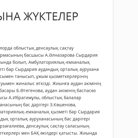
ЫНА ЖҮКТЕЛЕР
лорда облыстық денсаулық сақтау
армасының басшысы А.Әлназарова Сырдария
нында болып, Амбулаториялық-емханалық
еті бар Сырдария аудандық орталық аурухана
сымен танысып, ұжым қызметкерлерінің
уымен жиналыс өткізді. Жиынға аудан әкімінің
асары Б.Өтегенова, аудан әкімінің баспасөз
ысы А.Ибрагимұлы, облыстық балалар
анасының бас дәрігері З.Көшенова,
латориялық-емханалық қызметі бар Сырдария
дық орталық ауруханасының бас дәрігері
рзағалиева, денсаулық сақтау саласының
ткерлері мен БАҚ өкілдері қатысты. Жиында