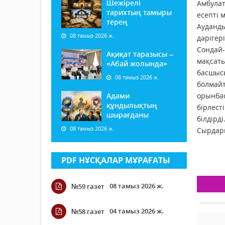
Шежірелі
Амбулат
тарихтың тамыры
есепті 
терең
Ауданды
08 тамыз 2026 ж.
дәрігер
Сондай-
Ақиқат таразысы –
мақсаты
«Абай жолында»
басшысы
08 тамыз 2026 ж.
болмайт
Адами
орынбас
құндылықтың
бірлест
шырағданы
білдірді
08 тамыз 2026 ж.
Сырдари
PDF НҰСҚАЛАР МҰРАҒАТЫ
08 тамыз 2026 ж.
№59 газет
04 тамыз 2026 ж.
№58 газет