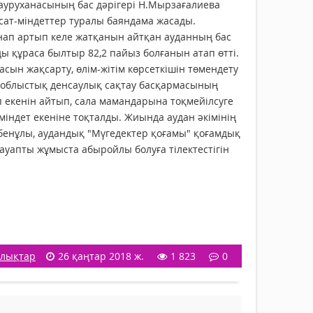
уруханасының бас дәрігері Н.Мырзағалиева
сат-міндеттер туралы баяндама жасады.
ап артып келе жатқанын айтқан ауданның бас
ы құраса былтыр 82,2 пайыз болғанын атап өтті.
асын жақсарту, өлім-жітім көрсеткішін төмендету
а облыстық денсаулық сақтау басқармасының
 екенін айтып, сала мамандарына тоқмейілсуге
міндет екеніне тоқталды. Жиында аудан әкімінің
Әбенұлы, аудандық "Мүгедектер қоғамы" қоғамдық
жауапты жұмыста абыройлы болуға тілектестігін
лықтар
26 қаңтар 2018 ж.
1 823
0