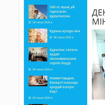
500-ге жуық үй
ДЕ
тұрғызған
құрылысшы
МІ
08 тамыз 2026 ж.
Құрыш қолды ана
08 тамыз 2026 ж.
Құрылыс саласы
аудан
экономикасына
серпін берді
08 тамыз 2026 ж.
Азаматтардың
банкроттығында
қандай өзгеріс
бар?
08 тамыз 2026 ж.