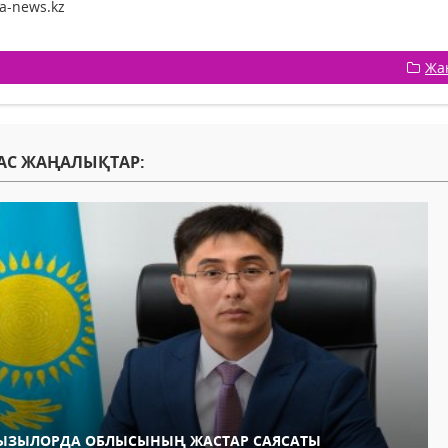
da-news.kz
Жа
АС ЖАҢАЛЫҚТАР:
ЫЗЫЛОРДА ОБЛЫСЫНЫҢ ЖАСТАР САЯСАТЫ