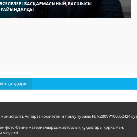
ӘСЕЛЕЛЕРІ БАСҚАРМАСЫНЫҢ БАСШЫСЫ
АҒАЙЫНДАЛДЫ
кір қалдыру
инистрлігі, Ақпарат комитетінің тіркеу туралы № KZ80VPY00052424 куә
мен фото-бейне материалдардың авторлық құқықтары қорғалған.
 міндетті.