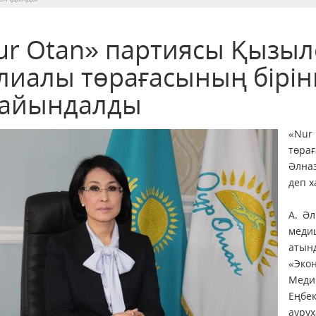
ur Otan» партиясы Қызы
лиалы төрағасының бірі
ғайындалды
«Nur
төра
Әлна
деп х
А. Ә
меди
атын
«Эко
Меди
Еңбе
аурух