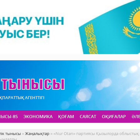
АҚПАРАТТЫҚ АГЕНТТІГІ
НЫСЫ-85
ЭКОНОМИКА
ҚОҒАМ
САЯСАТ
ОҚИҒАЛАР
ӘЛ
лік тынысы
»
Жаңалықтар
» «Nur Otan» партиясы Қызылорда облыстық
йындалды