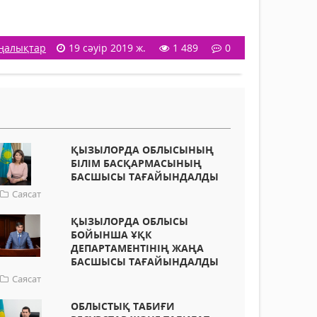
ңалықтар
19 сәуір 2019 ж.
1 489
0
ҚЫЗЫЛОРДА ОБЛЫСЫНЫҢ
БІЛІМ БАСҚАРМАСЫНЫҢ
БАСШЫСЫ ТАҒАЙЫНДАЛДЫ
Саясат
ҚЫЗЫЛОРДА ОБЛЫСЫ
БОЙЫНША ҰҚК
ДЕПАРТАМЕНТІНІҢ ЖАҢА
БАСШЫСЫ ТАҒАЙЫНДАЛДЫ
Саясат
ОБЛЫСТЫҚ ТАБИҒИ