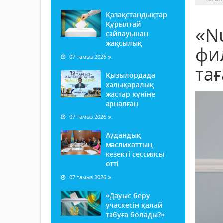
Қазақстандықтар
Құрылтай
«N
сайлауынан
жақсылық
фи
07 тамыз 2026 ж.
та
Қызылордада
халықаралық
жастар күніне
арналған
07 тамыз 2026 ж.
Аудандық
мәслихаттың
кезекті сессиясы
өтті
07 тамыз 2026 ж.
«Дауыс беру
учаскесін қалай
табуға болады?»