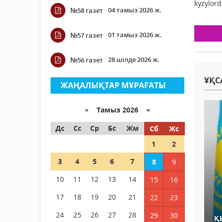
kyzylor
04 тамыз 2026 ж.
№58 газет
01 тамыз 2026 ж.
№57 газет
28 шілде 2026 ж.
№56 газет
ҰҚС
ЖАҢАЛЫҚТАР МҰРАҒАТЫ
«
Тамыз 2026 »
Дс
Сс
Ср
Бс
Жм
Сб
Жс
1
2
3
4
5
6
7
8
9
10
11
12
13
14
15
16
17
18
19
20
21
22
23
24
25
26
27
28
29
30
Қ