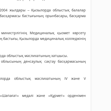
-2004 жылдары – Қызылорда облыстық балалар
у басқармасы бастығының орынбасары, басқарма
 министрлігінің Медициналық қызмет көрсету
ң бастығы, Қызылорда медициналық колледжінің
орда облыстық мәслихатының хатшысы.
 облысының денсаулық сақтау басқармасының
ылорда облыстық мәслихатының IV және V
н «Шапағат» медалі және «Құрмет» орденімен