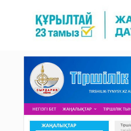
TIRSHILIK-TYNYSY.KZ 
НЕГІЗГІ БЕТ
ЖАҢАЛЫҚТАР
ТІРШІЛІК ТЫ
ЖАҢАЛЫҚТАР
Тірші
таға