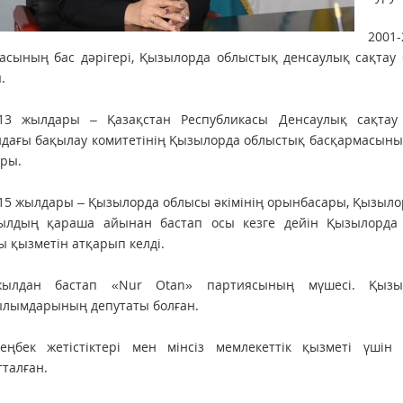
2001
насының бас дәрігері, Қызылорда облыстық денсаулық сақта
.
013 жылдары – Қазақстан Республикасы Денсаулық сақтау
дағы бақылау комитетінің Қызылорда облыстық басқармасыны
ры.
15 жылдары – Қызылорда облысы әкімінің орынбасары, Қызыл
ылдың қараша айынан бастап осы кезге дейін Қызылорда
 қызметін атқарып келді.
жылдан бастап «Nur Otan» партиясының мүшесі. Қыз
лымдарының депутаты болған.
 еңбек жетістіктері мен мінсіз мемлекеттік қызметі үші
талған.