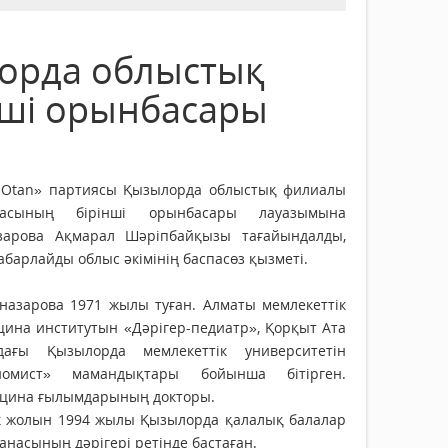
лорда облыстық
нші орынбасары
 Otan» партиясы Қызылорда облыстық филиалы
ғасының бірінші орынбасары лауазымына
зарова Ақмарал Шәріпбайқызы тағайындалды,
абарлайды облыс әкімінің баспасөз қызметі.
лназарова 1971 жылы туған. Алматы мемлекеттік
цина институтын «Дәрігер-педиатр», Қорқыт Ата
дағы Қызылорда мемлекеттік университетін
номист» мамандықтары бойынша бітірген.
цина ғылымдарының докторы.
к жолын 1994 жылы Қызылорда қалалық балалар
анасының дәрігері ретінде бастаған.