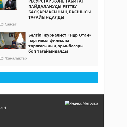
РЕСУРСТАР ЖӘНЕ ТАБИҒАТ
ПАЙДАЛАНУДЫ РЕТТЕУ
БАСҚАРМАСЫНЫҢ БАСШЫСЫ
ТАҒАЙЫНДАЛДЫ
Саясат
Белгілі журналист «Нұр Отан»
партиясы филиалы
төрағасының орынбасары
боп тағайындалды
Жаңалықтар
лігі