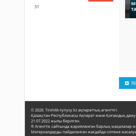
М
31
Т
Пі
© 2026. Tirshilik-tynysy.kz ақпараттық агенттігі.
Қазақстан Республикасы Ақпарат және Қоғамдық даму м
21.07.2022 жылы берілген.
® Агенттік сайтында жарияланған барлық мақалалар 
Материалдарды пайдаланған жағдайда сілтеме жасалуы