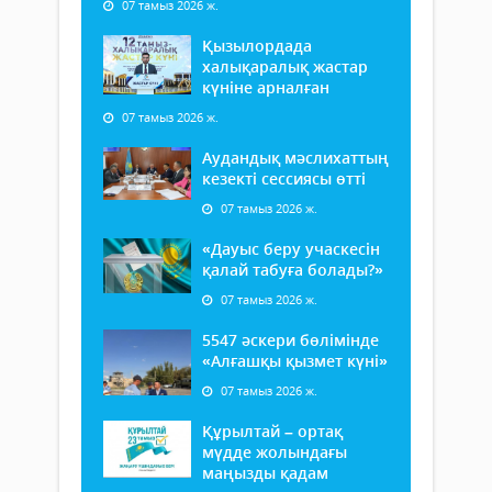
07 тамыз 2026 ж.
Қызылордада
халықаралық жастар
күніне арналған
07 тамыз 2026 ж.
Аудандық мәслихаттың
кезекті сессиясы өтті
07 тамыз 2026 ж.
«Дауыс беру учаскесін
қалай табуға болады?»
07 тамыз 2026 ж.
5547 әскери бөлімінде
«Алғашқы қызмет күні»
07 тамыз 2026 ж.
Құрылтай – ортақ
мүдде жолындағы
маңызды қадам