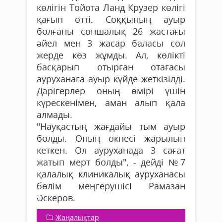
көлігін Тойота Ланд Крузер көлігі
қағып өтті. Соққының ауыр
болғаны соншалық 26 жастағы
әйел мен 3 жасар баласы сол
жерде көз жұмды. Ал, көлікті
басқарып отырған отағасы
ауруханаға ауыр күйде жеткізілді.
Дәрігерлер оның өмірі үшін
күрескенімен, аман алып қала
алмады.
"Науқастың жағдайы тым ауыр
болды. Оның өкпесі жарылып
кеткен. Ол ауруханада 3 сағат
жатып мерт болды", - дейді №7
қалалық клиникалық ауруханасы
бөлім меңгерушісі Рамазан
Әскеров.
Жаңалықтар