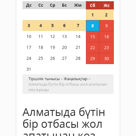
Дс
Сс
Ср
Бс
Жм
Сб
Жс
1
2
3
4
5
6
7
8
9
10
11
12
13
14
15
16
17
18
19
20
21
22
23
24
25
26
27
28
29
30
31
Тіршілік тынысы
»
Жаңалықтар
»
Алматыда бүтін бір отбасы жол апатынан
көз жұмды
Алматыда бүтін
бір отбасы жол
апатынан көз