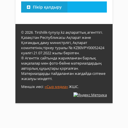
Пікір қалдыру
© 2026. Tirshilik-tynysy.kz ақпараттық агенттігі.
Қазақстан Республикасы Ақпарат және
Қоғамдық даму министрлігі, Ақпарат
комитетінің тіркеу туралы № KZ80VPY00052424
куәлігі 21.07.2022 жылы берілген.
® Агенттік сайтында жарияланған барлық
мақалалар мен фото-бейне материалдардың
авторлық құқықтары қорғалған.
Материалдарды пайдаланған жағдайда сілтеме
жасалуы міндетті.
Меншік иесі:
«Сыр медиа»
ЖШС.